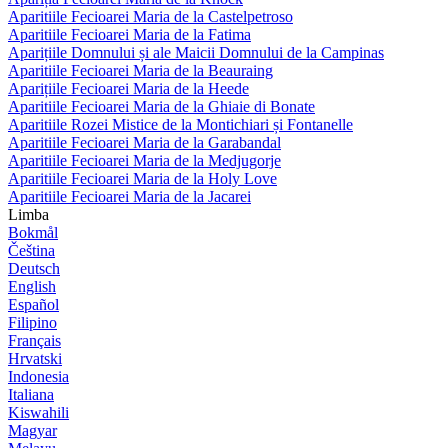
Aparitiile Fecioarei Maria de la Castelpetroso
Aparitiile Fecioarei Maria de la Fatima
Aparițiile Domnului și ale Maicii Domnului de la Campinas
Aparitiile Fecioarei Maria de la Beauraing
Aparițiile Fecioarei Maria de la Heede
Aparitiile Fecioarei Maria de la Ghiaie di Bonate
Aparitiile Rozei Mistice de la Montichiari și Fontanelle
Aparitiile Fecioarei Maria de la Garabandal
Aparitiile Fecioarei Maria de la Medjugorje
Aparitiile Fecioarei Maria de la Holy Love
Aparitiile Fecioarei Maria de la Jacarei
Limba
Bokmål
Čeština
Deutsch
English
Español
Filipino
Français
Hrvatski
Indonesia
Italiana
Kiswahili
Magyar