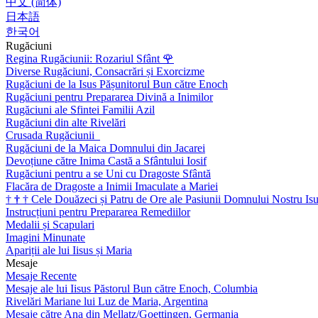
中文 (简体)
日本語
한국어
Rugăciuni
Regina Rugăciunii: Rozariul Sfânt
🌹
Diverse Rugăciuni, Consacrări și Exorcizme
Rugăciuni de la Isus Pășunitorul Bun către Enoch
Rugăciuni pentru Prepararea Divină a Inimilor
Rugăciuni ale Sfintei Familii Azil
Rugăciuni din alte Rivelări
Crusada Rugăciunii
Rugăciuni de la Maica Domnului din Jacarei
Devoțiune către Inima Castă a Sfântului Iosif
Rugăciuni pentru a se Uni cu Dragoste Sfântă
Flacăra de Dragoste a Inimii Imaculate a Mariei
†
†
†
Cele Douăzeci și Patru de Ore ale Pasiunii Domnului Nostru Isu
Instrucțiuni pentru Prepararea Remediilor
Medalii și Scapulari
Imagini Minunate
Apariții ale lui Iisus și Maria
Mesaje
Mesaje Recente
Mesaje ale lui Iisus Păstorul Bun către Enoch, Columbia
Rivelări Mariane lui Luz de Maria, Argentina
Mesaje către Ana din Mellatz/Goettingen, Germania