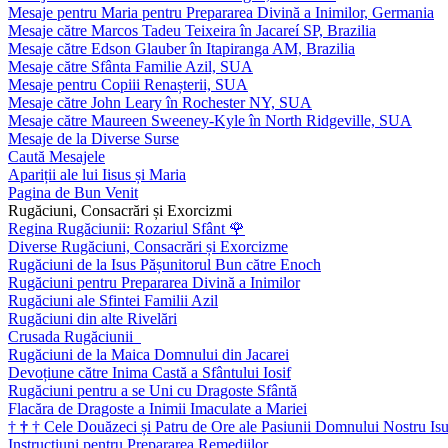
Mesaje pentru Maria pentru Prepararea Divină a Inimilor, Germania
Mesaje către Marcos Tadeu Teixeira în Jacareí SP, Brazilia
Mesaje către Edson Glauber în Itapiranga AM, Brazilia
Mesaje către Sfânta Familie Azil, SUA
Mesaje pentru Copiii Renașterii, SUA
Mesaje către John Leary în Rochester NY, SUA
Mesaje către Maureen Sweeney-Kyle în North Ridgeville, SUA
Mesaje de la Diverse Surse
Caută Mesajele
Apariții ale lui Iisus și Maria
Pagina de Bun Venit
Rugăciuni, Consacrări și Exorcizmi
Regina Rugăciunii: Rozariul Sfânt
🌹
Diverse Rugăciuni, Consacrări și Exorcizme
Rugăciuni de la Isus Pășunitorul Bun către Enoch
Rugăciuni pentru Prepararea Divină a Inimilor
Rugăciuni ale Sfintei Familii Azil
Rugăciuni din alte Rivelări
Crusada Rugăciunii
Rugăciuni de la Maica Domnului din Jacarei
Devoțiune către Inima Castă a Sfântului Iosif
Rugăciuni pentru a se Uni cu Dragoste Sfântă
Flacăra de Dragoste a Inimii Imaculate a Mariei
†
†
†
Cele Douăzeci și Patru de Ore ale Pasiunii Domnului Nostru Isu
Instrucțiuni pentru Prepararea Remediilor