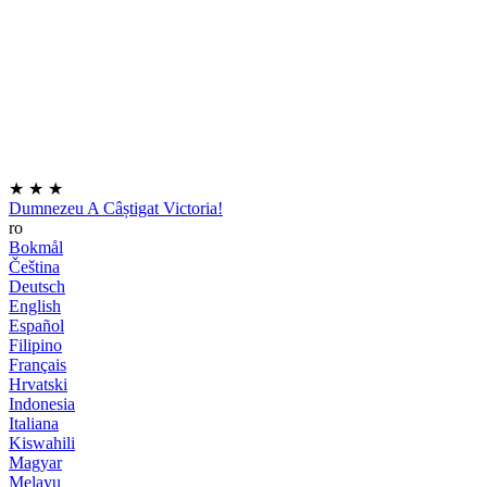
★
★
★
Dumnezeu A Câștigat Victoria!
ro
Bokmål
Čeština
Deutsch
English
Español
Filipino
Français
Hrvatski
Indonesia
Italiana
Kiswahili
Magyar
Melayu