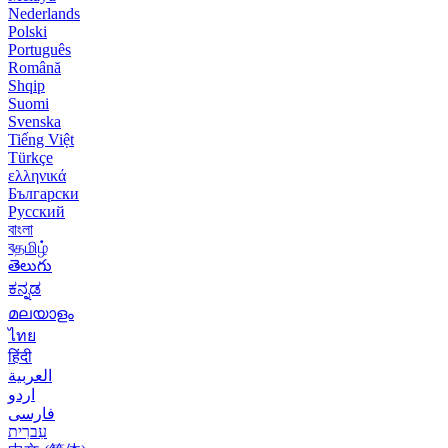
Nederlands
Polski
Português
Română
Shqip
Suomi
Svenska
Tiếng Việt
Türkçe
ελληνικά
Български
Русский
বাংলা
বதமிழ்
తెలుగు
ಕನ್ನಡ
മലയാളം
ไทย
हिंदी
العربية
اردو
فارسی
עִברִית