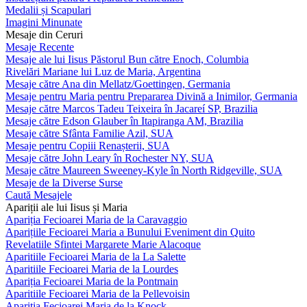
Medalii și Scapulari
Imagini Minunate
Mesaje din Ceruri
Mesaje Recente
Mesaje ale lui Iisus Păstorul Bun către Enoch, Columbia
Rivelări Mariane lui Luz de Maria, Argentina
Mesaje către Ana din Mellatz/Goettingen, Germania
Mesaje pentru Maria pentru Prepararea Divină a Inimilor, Germania
Mesaje către Marcos Tadeu Teixeira în Jacareí SP, Brazilia
Mesaje către Edson Glauber în Itapiranga AM, Brazilia
Mesaje către Sfânta Familie Azil, SUA
Mesaje pentru Copiii Renașterii, SUA
Mesaje către John Leary în Rochester NY, SUA
Mesaje către Maureen Sweeney-Kyle în North Ridgeville, SUA
Mesaje de la Diverse Surse
Caută Mesajele
Apariții ale lui Iisus și Maria
Apariția Fecioarei Maria de la Caravaggio
Aparițiile Fecioarei Maria a Bunului Eveniment din Quito
Revelatiile Sfintei Margarete Marie Alacoque
Aparitiile Fecioarei Maria de la La Salette
Aparitiile Fecioarei Maria de la Lourdes
Apariția Fecioarei Maria de la Pontmain
Aparitiile Fecioarei Maria de la Pellevoisin
Apariția Fecioarei Maria de la Knock