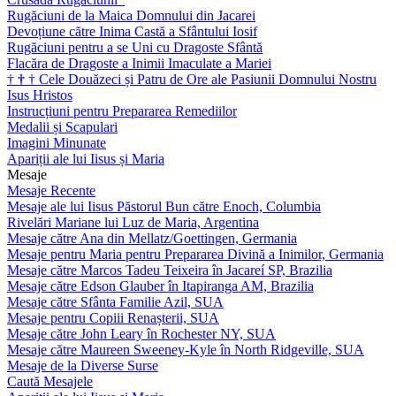
Rugăciuni de la Maica Domnului din Jacarei
Devoțiune către Inima Castă a Sfântului Iosif
Rugăciuni pentru a se Uni cu Dragoste Sfântă
Flacăra de Dragoste a Inimii Imaculate a Mariei
†
†
†
Cele Douăzeci și Patru de Ore ale Pasiunii Domnului Nostru
Isus Hristos
Instrucțiuni pentru Prepararea Remediilor
Medalii și Scapulari
Imagini Minunate
Apariții ale lui Iisus și Maria
Mesaje
Mesaje Recente
Mesaje ale lui Iisus Păstorul Bun către Enoch, Columbia
Rivelări Mariane lui Luz de Maria, Argentina
Mesaje către Ana din Mellatz/Goettingen, Germania
Mesaje pentru Maria pentru Prepararea Divină a Inimilor, Germania
Mesaje către Marcos Tadeu Teixeira în Jacareí SP, Brazilia
Mesaje către Edson Glauber în Itapiranga AM, Brazilia
Mesaje către Sfânta Familie Azil, SUA
Mesaje pentru Copiii Renașterii, SUA
Mesaje către John Leary în Rochester NY, SUA
Mesaje către Maureen Sweeney-Kyle în North Ridgeville, SUA
Mesaje de la Diverse Surse
Caută Mesajele