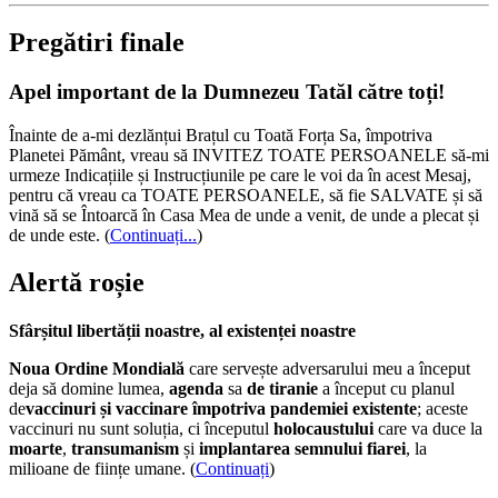
Pregătiri finale
Apel important de la Dumnezeu Tatăl către toți!
Înainte de a-mi dezlănțui Brațul cu Toată Forța Sa, împotriva
Planetei Pământ, vreau să INVITEZ TOATE PERSOANELE să-mi
urmeze Indicațiile și Instrucțiunile pe care le voi da în acest Mesaj,
pentru că vreau ca TOATE PERSOANELE, să fie SALVATE și să
vină să se Întoarcă în Casa Mea de unde a venit, de unde a plecat și
de unde este.
(
Continuați...
)
Alertă roșie
Sfârșitul libertății noastre, al existenței noastre
Noua Ordine Mondială
care servește adversarului meu a început
deja să domine lumea,
agenda
sa
de tiranie
a început cu planul
de
vaccinuri și vaccinare împotriva pandemiei existente
; aceste
vaccinuri nu sunt soluția, ci începutul
holocaustului
care va duce la
moarte
,
transumanism
și
implantarea semnului fiarei
, la
milioane de ființe umane. (
Continuați
)