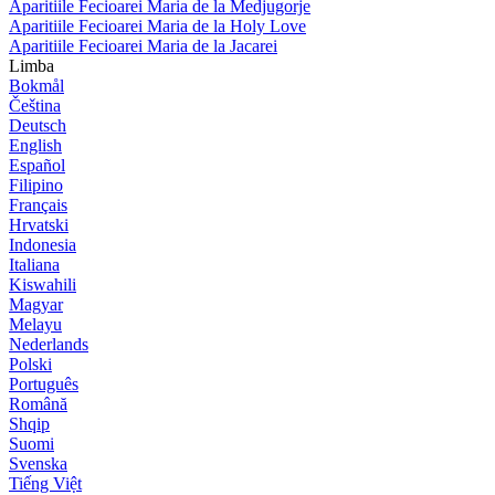
Aparitiile Fecioarei Maria de la Medjugorje
Aparitiile Fecioarei Maria de la Holy Love
Aparitiile Fecioarei Maria de la Jacarei
Limba
Bokmål
Čeština
Deutsch
English
Español
Filipino
Français
Hrvatski
Indonesia
Italiana
Kiswahili
Magyar
Melayu
Nederlands
Polski
Português
Română
Shqip
Suomi
Svenska
Tiếng Việt