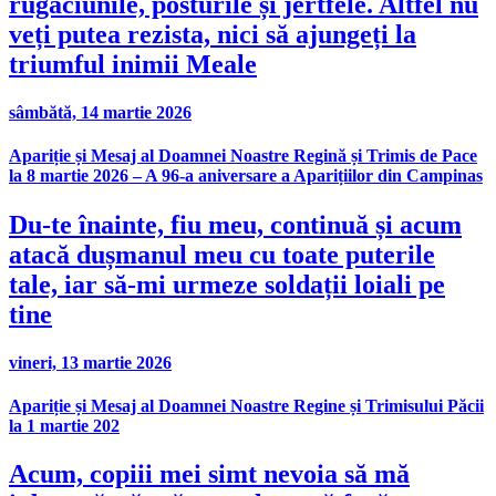
rugăciunile, posturile și jertfele. Altfel nu
veți putea rezista, nici să ajungeți la
triumful inimii Meale
sâmbătă, 14 martie 2026
Apariție și Mesaj al Doamnei Noastre Regină și Trimis de Pace
la 8 martie 2026 – A 96-a aniversare a Aparițiilor din Campinas
Du-te înainte, fiu meu, continuă și acum
atacă dușmanul meu cu toate puterile
tale, iar să-mi urmeze soldații loiali pe
tine
vineri, 13 martie 2026
Apariție și Mesaj al Doamnei Noastre Regine și Trimisului Păcii
la 1 martie 202
Acum, copiii mei simt nevoia să mă