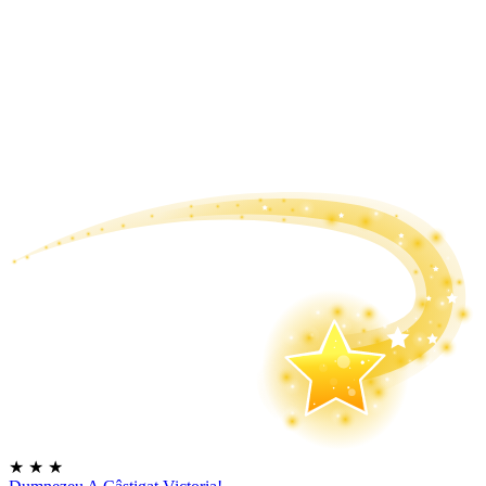
★
★
★