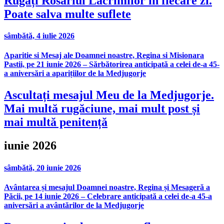
Rugați Rosariul Lacrimilor în fiecare zi.
Poate salva multe suflete
sâmbătă, 4 iulie 2026
Aparitie si Mesaj ale Doamnei noastre, Regina si Misionara
Pastii, pe 21 iunie 2026 – Sărbătorirea anticipată a celei de-a 45-
a aniversări a aparițiilor de la Medjugorje
Ascultați mesajul Meu de la Medjugorje.
Mai multă rugăciune, mai mult post și
mai multă penitență
iunie 2026
sâmbătă, 20 iunie 2026
Avântarea și mesajul Doamnei noastre, Regina și Mesageră a
Păcii, pe 14 iunie 2026 – Celebrare anticipată a celei de-a 45-a
aniversări a avântărilor de la Medjugorje