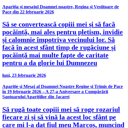
Apariția și mesajul Doamnei noastre, Regina și Vestitoare de
Pace din 22 februarie 2026
Să se convertească copiii mei și să facă
pocăință, mai ales pentru pletism, invidie
și calomnie împotriva vecinului lor. Să
facă în acest sfânt timp de rugăciune și
pocăință mai multe fapte de caritate
pentru a da glorie lui Dumnezeu
luni, 23 februarie 2026
Apariție și Mesaj al Doamnei Noastre Regine și Trimis de Pace
în 19 februarie 2026 – A 27-a Aniversare a Cumpărării
Santuarului Aparițiilor din Jacareí
Să rugă toate copiii mei să roge rozariul
fiecare zi și să vină la acest loc sfânt pe
care mi l-a dat fiul meu Marcos, muncind