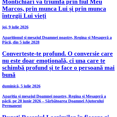
Montichiari va triumfa prin fiul Meu
Marcos, prin munca Lui și prin munca
întregii Lui vieți
joi, 9 iulie 2026
Aparitionul și mesajul Doamnei noastre, Regina și Mesageră a
Păcii, din 5 iulie 2028
Convertește-te profund. O conversie care
nu este doar emoțională, ci una care te
schimbă profund și te face o persoană mai
bună
duminică, 5 iulie 2026
Apariția și mesajul Doamnei noastre, Regina și Mesageră a
păcii, pe 28 iunie 2026 – Sărbătoarea Doamnei Ajutorului
Permanent