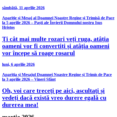
sâmbătă, 11 aprilie 2026
Apariție și Mesaj al Doamnei Noastre Regine și Trimisă de Pace
la 5 aprilie 2026 – Paști ale Învierii Domnului nostru Isus
Hristos
Ți cât mai multe rozari veți ruga, atâția
oameni vor fi convertiți și atâția oameni
vor începe să roage rosarul
luni, 6 aprilie 2026
Apariția și Mesajul Doamnei Noastre Regine și Trimis de Pace
la 3 aprilie 2026 – Vineri Sfânt
Oh, voi care treceți pe aici, ascultați și
vedeți dacă există vreo durere egală cu
durerea mea!