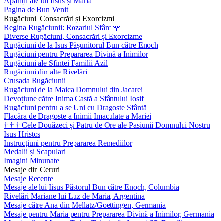
Apariții ale lui Iisus și Maria
Pagina de Bun Venit
Rugăciuni, Consacrări și Exorcizmi
Regina Rugăciunii: Rozariul Sfânt
🌹
Diverse Rugăciuni, Consacrări și Exorcizme
Rugăciuni de la Isus Pășunitorul Bun către Enoch
Rugăciuni pentru Prepararea Divină a Inimilor
Rugăciuni ale Sfintei Familii Azil
Rugăciuni din alte Rivelări
Crusada Rugăciunii
Rugăciuni de la Maica Domnului din Jacarei
Devoțiune către Inima Castă a Sfântului Iosif
Rugăciuni pentru a se Uni cu Dragoste Sfântă
Flacăra de Dragoste a Inimii Imaculate a Mariei
†
†
†
Cele Douăzeci și Patru de Ore ale Pasiunii Domnului Nostru
Isus Hristos
Instrucțiuni pentru Prepararea Remediilor
Medalii și Scapulari
Imagini Minunate
Mesaje din Ceruri
Mesaje Recente
Mesaje ale lui Iisus Păstorul Bun către Enoch, Columbia
Rivelări Mariane lui Luz de Maria, Argentina
Mesaje către Ana din Mellatz/Goettingen, Germania
Mesaje pentru Maria pentru Prepararea Divină a Inimilor, Germania