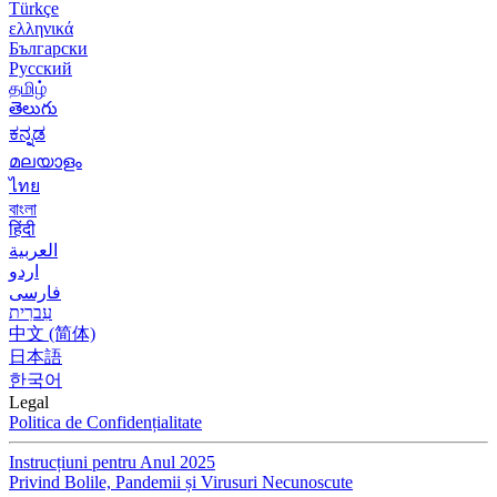
Türkçe
ελληνικά
Български
Русский
தமிழ்
తెలుగు
ಕನ್ನಡ
മലയാളം
ไทย
বাংলা
हिंदी
العربية
اردو
فارسی
עִברִית
中文 (简体)
日本語
한국어
Legal
Politica de Confidențialitate
Instrucțiuni pentru Anul 2025
Privind Bolile, Pandemii și Virusuri Necunoscute