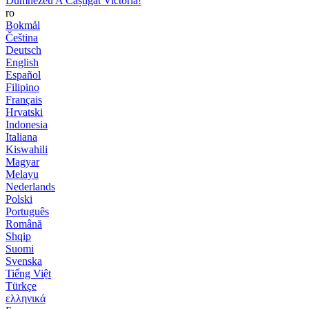
Dumnezeu A Câștigat Victoria!
ro
Bokmål
Čeština
Deutsch
English
Español
Filipino
Français
Hrvatski
Indonesia
Italiana
Kiswahili
Magyar
Melayu
Nederlands
Polski
Português
Română
Shqip
Suomi
Svenska
Tiếng Việt
Türkçe
ελληνικά