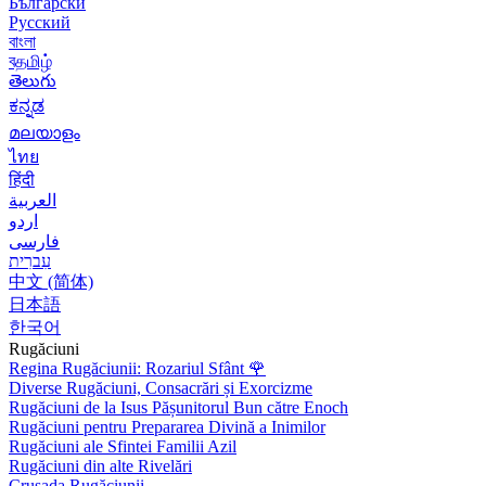
Български
Русский
বাংলা
বதமிழ்
తెలుగు
ಕನ್ನಡ
മലയാളം
ไทย
हिंदी
العربية
اردو
فارسی
עִברִית
中文 (简体)
日本語
한국어
Rugăciuni
Regina Rugăciunii: Rozariul Sfânt
🌹
Diverse Rugăciuni, Consacrări și Exorcizme
Rugăciuni de la Isus Pășunitorul Bun către Enoch
Rugăciuni pentru Prepararea Divină a Inimilor
Rugăciuni ale Sfintei Familii Azil
Rugăciuni din alte Rivelări
Crusada Rugăciunii