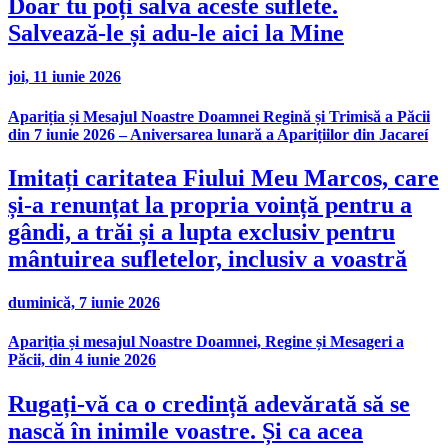
Doar tu poți salva aceste suflete.
Salvează-le și adu-le aici la Mine
joi, 11 iunie 2026
Apariția și Mesajul Noastre Doamnei Regină și Trimisă a Păcii
din 7 iunie 2026 – Aniversarea lunară a Aparițiilor din Jacareí
Imitați caritatea Fiului Meu Marcos, care
și-a renunțat la propria voință pentru a
gândi, a trăi și a lupta exclusiv pentru
mântuirea sufletelor, inclusiv a voastră
duminică, 7 iunie 2026
Apariția și mesajul Noastre Doamnei, Regine și Mesageri a
Păcii, din 4 iunie 2026
Rugați-vă ca o credință adevărată să se
nască în inimile voastre. Și ca acea