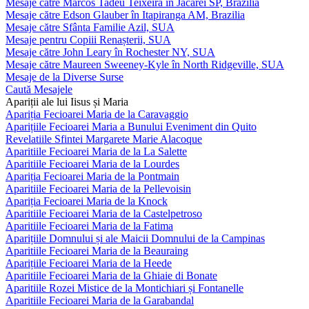
Mesaje către Marcos Tadeu Teixeira în Jacareí SP, Brazilia
Mesaje către Edson Glauber în Itapiranga AM, Brazilia
Mesaje către Sfânta Familie Azil, SUA
Mesaje pentru Copiii Renașterii, SUA
Mesaje către John Leary în Rochester NY, SUA
Mesaje către Maureen Sweeney-Kyle în North Ridgeville, SUA
Mesaje de la Diverse Surse
Caută Mesajele
Apariții ale lui Iisus și Maria
Apariția Fecioarei Maria de la Caravaggio
Aparițiile Fecioarei Maria a Bunului Eveniment din Quito
Revelatiile Sfintei Margarete Marie Alacoque
Aparitiile Fecioarei Maria de la La Salette
Aparitiile Fecioarei Maria de la Lourdes
Apariția Fecioarei Maria de la Pontmain
Aparitiile Fecioarei Maria de la Pellevoisin
Apariția Fecioarei Maria de la Knock
Aparitiile Fecioarei Maria de la Castelpetroso
Aparitiile Fecioarei Maria de la Fatima
Aparițiile Domnului și ale Maicii Domnului de la Campinas
Aparitiile Fecioarei Maria de la Beauraing
Aparițiile Fecioarei Maria de la Heede
Aparitiile Fecioarei Maria de la Ghiaie di Bonate
Aparitiile Rozei Mistice de la Montichiari și Fontanelle
Aparitiile Fecioarei Maria de la Garabandal