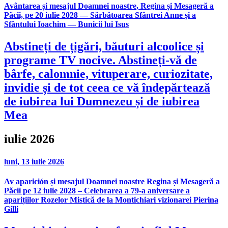
Avântarea și mesajul Doamnei noastre, Regina și Mesageră a
Păcii, pe 20 iulie 2028 — Sărbătoarea Sfântrei Anne și a
Sfântului Ioachim — Bunicii lui Isus
Abstineți de țigări, băuturi alcoolice și
programe TV nocive. Abstineți-vă de
bârfe, calomnie, vituperare, curiozitate,
invidie și de tot ceea ce vă îndepărtează
de iubirea lui Dumnezeu și de iubirea
Mea
iulie 2026
luni, 13 iulie 2026
Av aparición și mesajul Doamnei noastre Regina și Mesageră a
Păcii pe 12 iulie 2028 – Celebrarea a 79-a aniversare a
aparițiilor Rozelor Mistică de la Montichiari vizionarei Pierina
Gilli