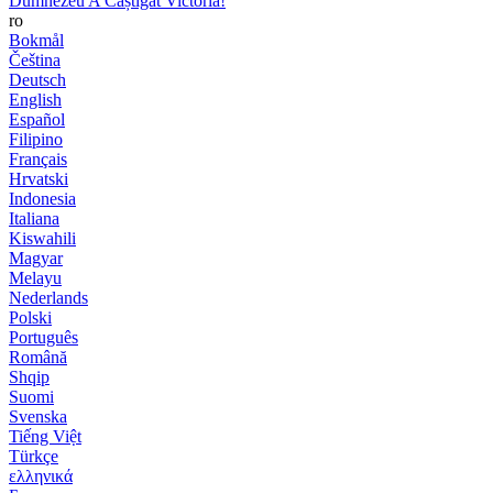
Dumnezeu A Câștigat Victoria!
ro
Bokmål
Čeština
Deutsch
English
Español
Filipino
Français
Hrvatski
Indonesia
Italiana
Kiswahili
Magyar
Melayu
Nederlands
Polski
Português
Română
Shqip
Suomi
Svenska
Tiếng Việt
Türkçe
ελληνικά