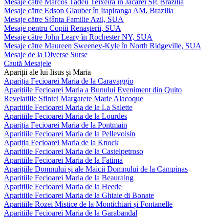
Mesaje către Marcos Tadeu Teixeira în Jacareí SP, Brazilia
Mesaje către Edson Glauber în Itapiranga AM, Brazilia
Mesaje către Sfânta Familie Azil, SUA
Mesaje pentru Copiii Renașterii, SUA
Mesaje către John Leary în Rochester NY, SUA
Mesaje către Maureen Sweeney-Kyle în North Ridgeville, SUA
Mesaje de la Diverse Surse
Caută Mesajele
Apariții ale lui Iisus și Maria
Apariția Fecioarei Maria de la Caravaggio
Aparițiile Fecioarei Maria a Bunului Eveniment din Quito
Revelatiile Sfintei Margarete Marie Alacoque
Aparitiile Fecioarei Maria de la La Salette
Aparitiile Fecioarei Maria de la Lourdes
Apariția Fecioarei Maria de la Pontmain
Aparitiile Fecioarei Maria de la Pellevoisin
Apariția Fecioarei Maria de la Knock
Aparitiile Fecioarei Maria de la Castelpetroso
Aparitiile Fecioarei Maria de la Fatima
Aparițiile Domnului și ale Maicii Domnului de la Campinas
Aparitiile Fecioarei Maria de la Beauraing
Aparițiile Fecioarei Maria de la Heede
Aparitiile Fecioarei Maria de la Ghiaie di Bonate
Aparitiile Rozei Mistice de la Montichiari și Fontanelle
Aparitiile Fecioarei Maria de la Garabandal