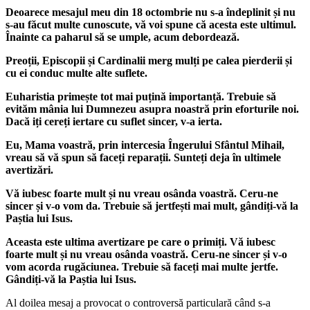
Deoarece mesajul meu din 18 octombrie nu s-a îndeplinit și nu
s-au făcut multe cunoscute, vă voi spune că acesta este ultimul.
Înainte ca paharul să se umple, acum debordează.
Preoții, Episcopii și Cardinalii merg mulți pe calea pierderii și
cu ei conduc multe alte suflete.
Euharistia primește tot mai puțină importanță. Trebuie să
evităm mânia lui Dumnezeu asupra noastră prin eforturile noi.
Dacă iți cereți iertare cu suflet sincer, v-a ierta.
Eu, Mama voastră, prin intercesia Îngerului Sfântul Mihail,
vreau să vă spun să faceți reparații. Sunteți deja în ultimele
avertizări.
Vă iubesc foarte mult și nu vreau osânda voastră. Ceru-ne
sincer și v-o vom da. Trebuie să jertfești mai mult, gândiți-vă la
Paștia lui Isus.
Aceasta este ultima avertizare pe care o primiți. Vă iubesc
foarte mult și nu vreau osânda voastră. Ceru-ne sincer și v-o
vom acorda rugăciunea. Trebuie să faceți mai multe jertfe.
Gândiți-vă la Paștia lui Isus.
Al doilea mesaj a provocat o controversă particulară când s-a