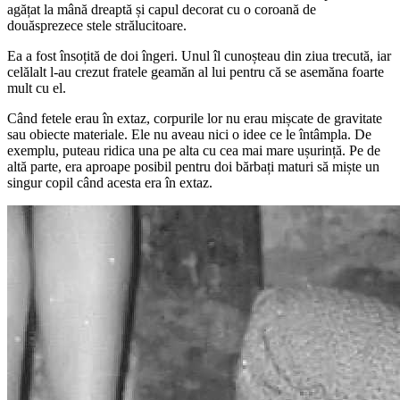
agățat la mână dreaptă și capul decorat cu o coroană de
douăsprezece stele strălucitoare.
Ea a fost însoțită de doi îngeri. Unul îl cunoșteau din ziua trecută, iar
celălalt l-au crezut fratele geamăn al lui pentru că se asemăna foarte
mult cu el.
Când fetele erau în extaz, corpurile lor nu erau mișcate de gravitate
sau obiecte materiale. Ele nu aveau nici o idee ce le întâmpla. De
exemplu, puteau ridica una pe alta cu cea mai mare ușurință. Pe de
altă parte, era aproape posibil pentru doi bărbați maturi să miște un
singur copil când acesta era în extaz.