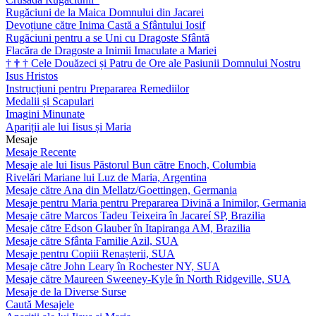
Rugăciuni de la Maica Domnului din Jacarei
Devoțiune către Inima Castă a Sfântului Iosif
Rugăciuni pentru a se Uni cu Dragoste Sfântă
Flacăra de Dragoste a Inimii Imaculate a Mariei
†
†
†
Cele Douăzeci și Patru de Ore ale Pasiunii Domnului Nostru
Isus Hristos
Instrucțiuni pentru Prepararea Remediilor
Medalii și Scapulari
Imagini Minunate
Apariții ale lui Iisus și Maria
Mesaje
Mesaje Recente
Mesaje ale lui Iisus Păstorul Bun către Enoch, Columbia
Rivelări Mariane lui Luz de Maria, Argentina
Mesaje către Ana din Mellatz/Goettingen, Germania
Mesaje pentru Maria pentru Prepararea Divină a Inimilor, Germania
Mesaje către Marcos Tadeu Teixeira în Jacareí SP, Brazilia
Mesaje către Edson Glauber în Itapiranga AM, Brazilia
Mesaje către Sfânta Familie Azil, SUA
Mesaje pentru Copiii Renașterii, SUA
Mesaje către John Leary în Rochester NY, SUA
Mesaje către Maureen Sweeney-Kyle în North Ridgeville, SUA
Mesaje de la Diverse Surse
Caută Mesajele