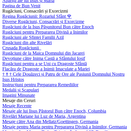
Apariții ale lui Iisus și Maria
Pagina de Bun Venit
Rugăciuni, Consacrări și Exorcizmi
Regina Rugăciunii: Rozariul Sfânt
🌹
Diverse Rugăciuni, Consacrări și Exorcizme
Rugăciuni de la Isus Pășunitorul Bun către Enoch
Rugăciuni pentru Prepararea Divină a Inimilor
Rugăciuni ale Sfintei Familii Azil
Rugăciuni din alte Rivelări
Crusada Rugăciunii
Rugăciuni de la Maica Domnului din Jacarei
Devoțiune către Inima Castă a Sfântului Iosif
Rugăciuni pentru a se Uni cu Dragoste Sfântă
Flacăra de Dragoste a Inimii Imaculate a Mariei
†
†
†
Cele Douăzeci și Patru de Ore ale Pasiunii Domnului Nostru
Isus Hristos
Instrucțiuni pentru Prepararea Remediilor
Medalii și Scapulari
Imagini Minunate
Mesaje din Ceruri
Mesaje Recente
Mesaje ale lui Iisus Păstorul Bun către Enoch, Columbia
Rivelări Mariane lui Luz de Maria, Argentina
Mesaje către Ana din Mellatz/Goettingen, Germania
Mesaje pentru Maria pentru Prepararea Divină a Inimilor, Germania