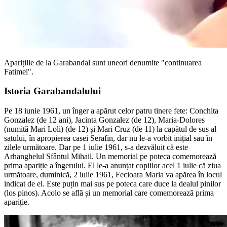
Aparițiile de la Garabandal sunt uneori denumite "continuarea
Fatimei".
Istoria Garabandalului
Pe 18 iunie 1961, un înger a apărut celor patru tinere fete: Conchita
Gonzalez (de 12 ani), Jacinta Gonzalez (de 12), Maria-Dolores
(numită Mari Loli) (de 12) și Mari Cruz (de 11) la capătul de sus al
satului, în apropierea casei Serafin, dar nu le-a vorbit inițial sau în
zilele următoare. Dar pe 1 iulie 1961, s-a dezvăluit că este
Arhanghelul Sfântul Mihail. Un memorial pe poteca comemorează
prima apariție a îngerului. El le-a anunțat copiilor acel 1 iulie că ziua
următoare, duminică, 2 iulie 1961, Fecioara Maria va apărea în locul
indicat de el. Este puțin mai sus pe poteca care duce la dealul pinilor
(los pinos). Acolo se află și un memorial care comemorează prima
apariție.