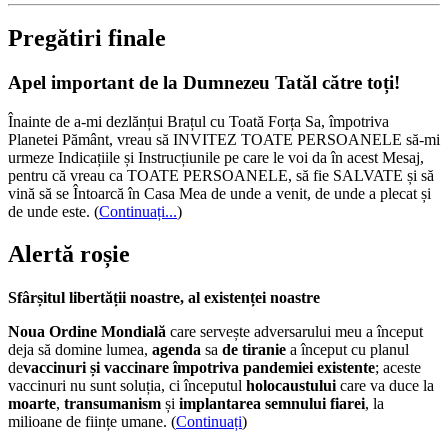
Pregătiri finale
Apel important de la Dumnezeu Tatăl către toți!
Înainte de a-mi dezlănțui Brațul cu Toată Forța Sa, împotriva
Planetei Pământ, vreau să INVITEZ TOATE PERSOANELE să-mi
urmeze Indicațiile și Instrucțiunile pe care le voi da în acest Mesaj,
pentru că vreau ca TOATE PERSOANELE, să fie SALVATE și să
vină să se Întoarcă în Casa Mea de unde a venit, de unde a plecat și
de unde este.
(
Continuați...
)
Alertă roșie
Sfârșitul libertății noastre, al existenței noastre
Noua Ordine Mondială
care servește adversarului meu a început
deja să domine lumea,
agenda
sa
de tiranie
a început cu planul
de
vaccinuri și vaccinare împotriva pandemiei existente
; aceste
vaccinuri nu sunt soluția, ci începutul
holocaustului
care va duce la
moarte
,
transumanism
și
implantarea semnului fiarei
, la
milioane de ființe umane. (
Continuați
)