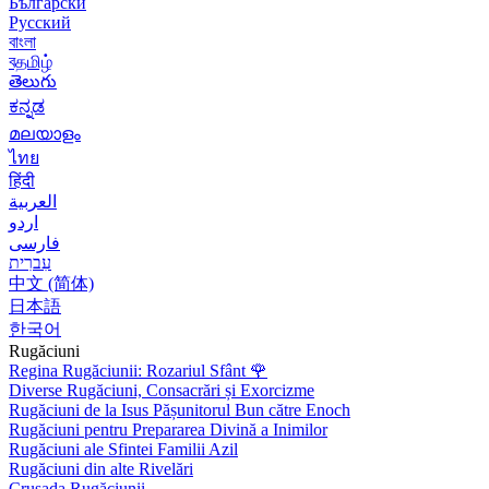
Български
Русский
বাংলা
বதமிழ்
తెలుగు
ಕನ್ನಡ
മലയാളം
ไทย
हिंदी
العربية
اردو
فارسی
עִברִית
中文 (简体)
日本語
한국어
Rugăciuni
Regina Rugăciunii: Rozariul Sfânt
🌹
Diverse Rugăciuni, Consacrări și Exorcizme
Rugăciuni de la Isus Pășunitorul Bun către Enoch
Rugăciuni pentru Prepararea Divină a Inimilor
Rugăciuni ale Sfintei Familii Azil
Rugăciuni din alte Rivelări
Crusada Rugăciunii