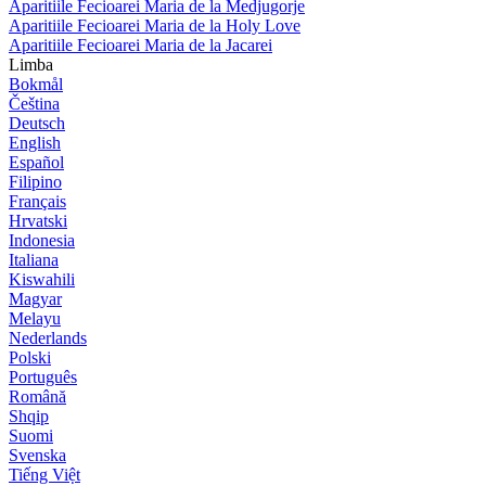
Aparitiile Fecioarei Maria de la Medjugorje
Aparitiile Fecioarei Maria de la Holy Love
Aparitiile Fecioarei Maria de la Jacarei
Limba
Bokmål
Čeština
Deutsch
English
Español
Filipino
Français
Hrvatski
Indonesia
Italiana
Kiswahili
Magyar
Melayu
Nederlands
Polski
Português
Română
Shqip
Suomi
Svenska
Tiếng Việt