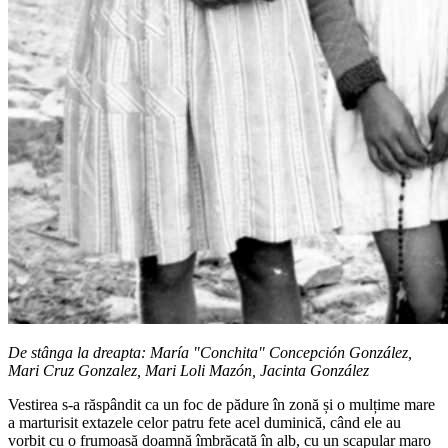
De stânga la dreapta: María "Conchita" Concepción González,
Mari Cruz Gonzalez, Mari Loli Mazón, Jacinta González
Vestirea s-a răspândit ca un foc de pădure în zonă și o mulțime mare
a marturisit extazele celor patru fete acel duminică, când ele au
vorbit cu o frumoasă doamnă îmbrăcată în alb, cu un scapular maro