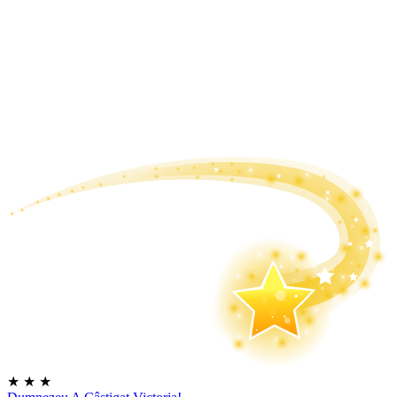
★
★
★