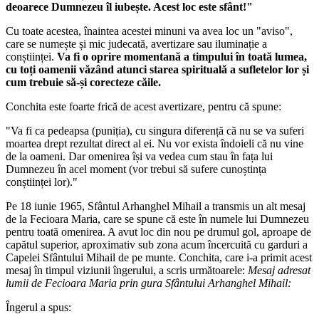
deoarece Dumnezeu îl iubește. Acest loc este sfânt!"
Cu toate acestea, înaintea acestei minuni va avea loc un "aviso",
care se numește și mic judecată, avertizare sau iluminație a
conștiinței.
Va fi o oprire momentană a timpului în toată lumea,
cu toți oamenii văzând atunci starea spirituală a sufletelor lor și
cum trebuie să-și corecteze căile.
Conchita este foarte frică de acest
avertizare
, pentru că spune:
"Va fi ca pedeapsa (puniția), cu singura diferență că nu se va suferi
moartea drept rezultat direct al ei. Nu vor exista îndoieli că nu vine
de la oameni. Dar omenirea își va vedea cum stau în fața lui
Dumnezeu în acel moment (vor trebui să sufere cunoștința
conștiinței lor)."
Pe 18 iunie 1965, Sfântul Arhanghel Mihail a transmis un alt mesaj
de la Fecioara Maria, care se spune că este în numele lui Dumnezeu
pentru toată omenirea. A avut loc din nou pe drumul gol, aproape de
capătul superior, aproximativ sub zona acum încercuită cu garduri a
Capelei Sfântului Mihail de pe munte. Conchita, care i-a primit acest
mesaj în timpul viziunii îngerului, a scris următoarele:
Mesaj adresat
lumii de Fecioara Maria prin gura Sfântului Arhanghel Mihail:
Îngerul a spus: