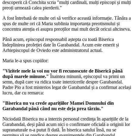
descoperit că Conchita scria "mulți cardinali, mulți episcopi și mulți
preoți urmează calea pierderii."
A fost întrebată de multe ori să verifice această informație. Tânăra a
spus de multe ori că Maria sublinia importanța preotismului și
concentra atenția ei asupra preoților mai mult decât oricui altcineva.
Până acum, episcopul responsabil aștepta cu toată Biserica
îndeplinirea profeției date în Garabandal. Acum este emerit și
Arhiepiscopul de Oviedo este administratorul actual.
Maria le-a spus copiilor:
"Vizitele mele la voi nu vor fi recunoscute de Biserică până
după marele minune."
Înaintea minunii, episcopul va primi un
semn, după care va ridica toate interzicerile despre Garabandal.
Padre Pio a fost misterios legat de Garabandal și a confirmat același
lucru, dar cu remarca:
"Biserica nu va crede aparițiilor Mamei Domnului din
Garabandal până când nu este deja prea târziu."
Niciodată Biserica nu a interzis personal credința în aparițiile de la
Garabandal, deși până acum nici o confirmare oficială a originii lor
supranaturale n-a putut fi dată. În biserica satului însă, nu se
permitea să se predice despre evenimentele din Garabandal.