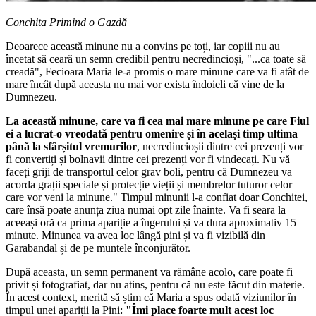
Conchita Primind o Gazdă
Deoarece această minune nu a convins pe toți, iar copiii nu au
încetat să ceară un semn credibil pentru necredincioși, "...ca toate să
creadă", Fecioara Maria le-a promis o mare minune care va fi atât de
mare încât după aceasta nu mai vor exista îndoieli că vine de la
Dumnezeu.
La această minune, care va fi cea mai mare minune pe care Fiul
ei a lucrat-o vreodată pentru omenire și în același timp ultima
până la sfârșitul vremurilor
, necredincioșii dintre cei prezenți vor
fi convertiți și bolnavii dintre cei prezenți vor fi vindecați. Nu vă
faceți griji de transportul celor grav boli, pentru că Dumnezeu va
acorda grații speciale și protecție vieții și membrelor tuturor celor
care vor veni la minune." Timpul minunii l-a confiat doar Conchitei,
care însă poate anunța ziua numai opt zile înainte. Va fi seara la
aceeași oră ca prima apariție a îngerului și va dura aproximativ 15
minute. Minunea va avea loc lângă pini și va fi vizibilă din
Garabandal și de pe muntele înconjurător.
După aceasta, un semn permanent va rămâne acolo, care poate fi
privit și fotografiat, dar nu atins, pentru că nu este făcut din materie.
În acest context, merită să știm că Maria a spus odată viziunilor în
timpul unei apariții la Pini:
"Îmi place foarte mult acest loc