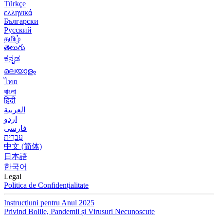
Türkçe
ελληνικά
Български
Русский
தமிழ்
తెలుగు
ಕನ್ನಡ
മലയാളം
ไทย
বাংলা
हिंदी
العربية
اردو
فارسی
עִברִית
中文 (简体)
日本語
한국어
Legal
Politica de Confidențialitate
Instrucțiuni pentru Anul 2025
Privind Bolile, Pandemii și Virusuri Necunoscute