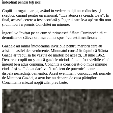
îndeplinit pentru toți noi!
Copiii au rugat apariția, având în vedere mulții necredincioși și
skeptici, curând pentru un minunat, "...ca atunci să creadă toate". În
final, această cerere a fost acordată și îngerul care le-a apărut din nou
și din nou i-a promis Conchitei un minune.
Îngerul i-a învățat pe ea cum să primească Sfânta Cuminecătură cu
demnitate de câteva ori, așa cum a spus
"cu ostii nealterate"
.
Gazdele au rămas întotdeauna invizibile pentru martorii care au
asistat la astfel de evenimente. Minunatul constă în faptul că Sfânta
Gazdă ar trebui să fie văzută de martori pe acea zi, 18 iulie 1962.
Deoarece copiii nu știau că gazdele niciodată n-au fost vizibile când
îngerul le-a adus comunia, Conchita a considerat-o o mică minune
ciudată și s-a îndoiat dacă va fi suficient de puternică pentru a
dispela necredința oamenilor. Acest eveniment, cunoscut sub numele
de Minunea Gazdei, a avut loc nu departe de casa părinților
Conchitei la miezul nopții zilei prevăzute.