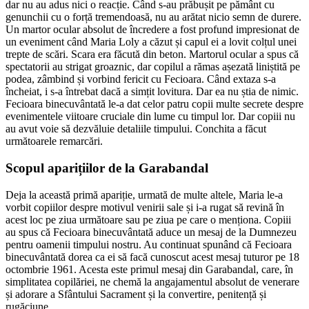
dar nu au adus nici o reacție. Când s-au prăbușit pe pământ cu
genunchii cu o forță tremendoasă, nu au arătat nicio semn de durere.
Un martor ocular absolut de încredere a fost profund impresionat de
un eveniment când Maria Loly a căzut și capul ei a lovit colțul unei
trepte de scări. Scara era făcută din beton. Martorul ocular a spus că
spectatorii au strigat groaznic, dar copilul a rămas așezată liniștită pe
podea, zâmbind și vorbind fericit cu Fecioara. Când extaza s-a
încheiat, i s-a întrebat dacă a simțit lovitura. Dar ea nu știa de nimic.
Fecioara binecuvântată le-a dat celor patru copii multe secrete despre
evenimentele viitoare cruciale din lume cu timpul lor. Dar copiii nu
au avut voie să dezvăluie detaliile timpului. Conchita a făcut
următoarele remarcări.
Scopul aparițiilor de la Garabandal
Deja la această primă apariție, urmată de multe altele, Maria le-a
vorbit copiilor despre motivul venirii sale și i-a rugat să revină în
acest loc pe ziua următoare sau pe ziua pe care o menționa. Copiii
au spus că Fecioara binecuvântată aduce un mesaj de la Dumnezeu
pentru oamenii timpului nostru. Au continuat spunând că Fecioara
binecuvântată dorea ca ei să facă cunoscut acest mesaj tuturor pe 18
octombrie 1961. Acesta este primul mesaj din Garabandal, care, în
simplitatea copilăriei, ne chemă la angajamentul absolut de venerare
și adorare a Sfântului Sacrament și la convertire, penitență și
rugăciune.