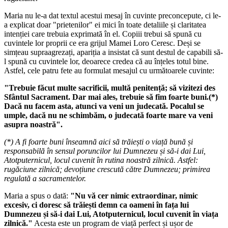
Maria nu le-a dat textul acestui mesaj în cuvinte preconcepute, ci le-
a explicat doar "prietenilor" ei mici în toate detaliile și claritatea
intenției care trebuia exprimată în el. Copiii trebui să spună cu
cuvintele lor proprii ce era grijul Mamei Loro Ceresc. Deși se
simțeau supraagrezați, apariția a insistat că sunt destul de capabili să-
l spună cu cuvintele lor, deoarece credea că au înțeles totul bine.
Astfel, cele patru fete au formulat mesajul cu următoarele cuvinte:
"Trebuie făcut multe sacrificii, multă penitență; să vizitezi des
Sfântul Sacrament. Dar mai ales, trebuie să fim foarte buni.(*)
Dacă nu facem asta, atunci va veni un judecată. Pocalul se
umple, dacă nu ne schimbăm, o judecată foarte mare va veni
asupra noastră".
(*) A fi foarte buni înseamnă aici să trăiești o viață bună și
responsabilă în sensul poruncilor lui Dumnezeu și să-i dai Lui,
Atotputernicul, locul cuvenit în rutina noastră zilnică. Astfel:
rugăciune zilnică; devoțiune crescută către Dumnezeu; primirea
regulată a sacramentelor.
Maria a spus o dată:
"Nu vă cer nimic extraordinar, nimic
excesiv, ci doresc să trăiești demn ca oameni în fața lui
Dumnezeu și să-i dai Lui, Atotputernicul, locul cuvenit în viața
zilnică."
Acesta este un program de viață perfect și ușor de