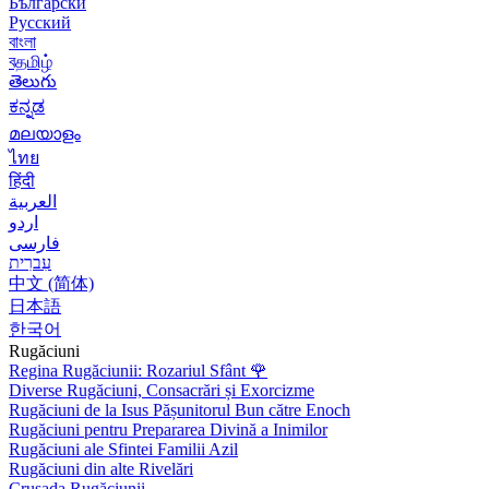
Български
Русский
বাংলা
বதமிழ்
తెలుగు
ಕನ್ನಡ
മലയാളം
ไทย
हिंदी
العربية
اردو
فارسی
עִברִית
中文 (简体)
日本語
한국어
Rugăciuni
Regina Rugăciunii: Rozariul Sfânt
🌹
Diverse Rugăciuni, Consacrări și Exorcizme
Rugăciuni de la Isus Pășunitorul Bun către Enoch
Rugăciuni pentru Prepararea Divină a Inimilor
Rugăciuni ale Sfintei Familii Azil
Rugăciuni din alte Rivelări
Crusada Rugăciunii