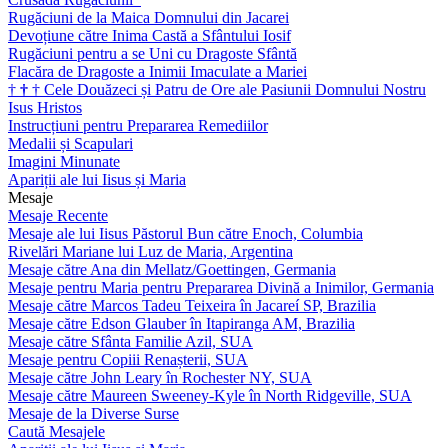
Rugăciuni de la Maica Domnului din Jacarei
Devoțiune către Inima Castă a Sfântului Iosif
Rugăciuni pentru a se Uni cu Dragoste Sfântă
Flacăra de Dragoste a Inimii Imaculate a Mariei
†
†
†
Cele Douăzeci și Patru de Ore ale Pasiunii Domnului Nostru
Isus Hristos
Instrucțiuni pentru Prepararea Remediilor
Medalii și Scapulari
Imagini Minunate
Apariții ale lui Iisus și Maria
Mesaje
Mesaje Recente
Mesaje ale lui Iisus Păstorul Bun către Enoch, Columbia
Rivelări Mariane lui Luz de Maria, Argentina
Mesaje către Ana din Mellatz/Goettingen, Germania
Mesaje pentru Maria pentru Prepararea Divină a Inimilor, Germania
Mesaje către Marcos Tadeu Teixeira în Jacareí SP, Brazilia
Mesaje către Edson Glauber în Itapiranga AM, Brazilia
Mesaje către Sfânta Familie Azil, SUA
Mesaje pentru Copiii Renașterii, SUA
Mesaje către John Leary în Rochester NY, SUA
Mesaje către Maureen Sweeney-Kyle în North Ridgeville, SUA
Mesaje de la Diverse Surse
Caută Mesajele