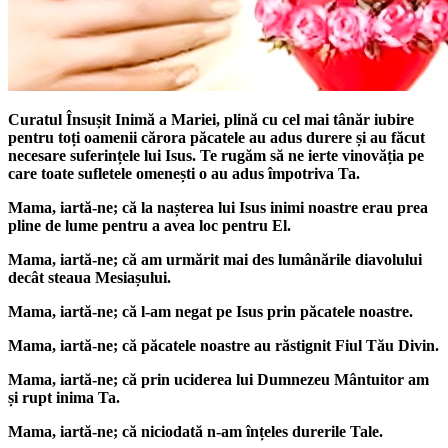
Curatul Însușit Inimă a Mariei, plină cu cel mai tânăr iubire
pentru toți oamenii cărora păcatele au adus durere și au făcut
necesare suferințele lui Isus. Te rugăm să ne ierte vinovăția pe
care toate sufletele omenești o au adus împotriva Ta.
Mama, iartă-ne; că la nașterea lui Isus inimi noastre erau prea
pline de lume pentru a avea loc pentru El.
Mama, iartă-ne; că am urmărit mai des lumânările diavolului
decât steaua Mesiașului.
Mama, iartă-ne; că l-am negat pe Isus prin păcatele noastre.
Mama, iartă-ne; că păcatele noastre au răstignit Fiul Tău Divin.
Mama, iartă-ne; că prin uciderea lui Dumnezeu Mântuitor am
și rupt inima Ta.
Mama, iartă-ne; că niciodată n-am înțeles durerile Tale.