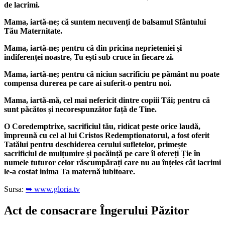
de lacrimi.
Mama, iartă-ne; că suntem necuvenți de balsamul Sfântului
Tău Maternitate.
Mama, iartă-ne; pentru că din pricina neprieteniei și
indiferenței noastre, Tu ești sub cruce în fiecare zi.
Mama, iartă-ne; pentru că niciun sacrificiu pe pământ nu poate
compensa durerea pe care ai suferit-o pentru noi.
Mama, iartă-mă, cel mai nefericit dintre copiii Tăi; pentru că
sunt păcătos și necorespunzător față de Tine.
O Coredemptrixe, sacrificiul tău, ridicat peste orice laudă,
împreună cu cel al lui Cristos Redemptionatorul, a fost oferit
Tatălui pentru deschiderea cerului sufletelor, primește
sacrificiul de mulțumire și pocăință pe care îl ofereți Ție în
numele tuturor celor răscumpărați care nu au înțeles cât lacrimi
le-a costat inima Ta maternă iubitoare.
Sursa:
➥ www.gloria.tv
Act de consacrare Îngerului Păzitor