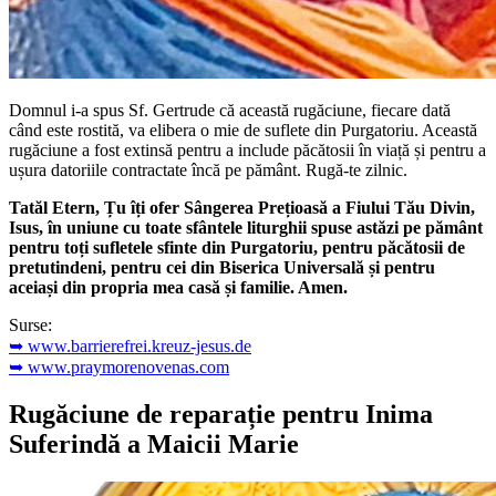
Domnul i-a spus Sf. Gertrude că această rugăciune, fiecare dată
când este rostită, va elibera o mie de suflete din Purgatoriu. Această
rugăciune a fost extinsă pentru a include păcătosii în viață și pentru a
ușura datoriile contractate încă pe pământ. Rugă-te zilnic.
Tatăl Etern, Țu îți ofer Sângerea Prețioasă a Fiului Tău Divin,
Isus, în uniune cu toate sfântele liturghii spuse astăzi pe pământ
pentru toți sufletele sfinte din Purgatoriu, pentru păcătosii de
pretutindeni, pentru cei din Biserica Universală și pentru
aceiași din propria mea casă și familie. Amen.
Surse:
➥ www.barrierefrei.kreuz-jesus.de
➥ www.praymorenovenas.com
Rugăciune de reparație pentru Inima
Suferindă a Maicii Marie