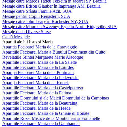
Mesaje către Marcos Tadeu Teixeira în Jacareí SP, Brazilia
Mesaje către Edson Glauber în Itapiranga AM, Brazilia
Mesaje către Sfânta Familie Azil, SUA
Mesaje pentru Copiii Renașterii, SUA
Mesaje către John Leary în Rochester NY, SUA
Mesaje către Maureen Sweeney-Kyle în North Ridgeville, SUA
Mesaje de la Diverse Surse
Caută Mesajele
Apariții ale lui Iisus și Maria
Apariția Fecioarei Maria de la Caravaggio
Aparițiile Fecioarei Maria a Bunului Eveniment din Quito
Revelatiile Sfintei Margarete Marie Alacoque
Aparitiile Fecioarei Maria de la La Salette
Aparitiile Fecioarei Maria de la Lourdes
Apariția Fecioarei Maria de la Pontmain
Aparitiile Fecioarei Maria de la Pellevoisin
Apariția Fecioarei Maria de la Knock
Aparitiile Fecioarei Maria de la Castelpetroso
Aparitiile Fecioarei Maria de la Fatima
Aparițiile Domnului și ale Maicii Domnului de la Campinas
Aparitiile Fecioarei Maria de la Beauraing
Aparițiile Fecioarei Maria de la Heede
Aparitiile Fecioarei Maria de la Ghiaie di Bonate
Aparitiile Rozei Mistice de la Montichiari și Fontanelle
Aparitiile Fecioarei Maria de la Garabandal