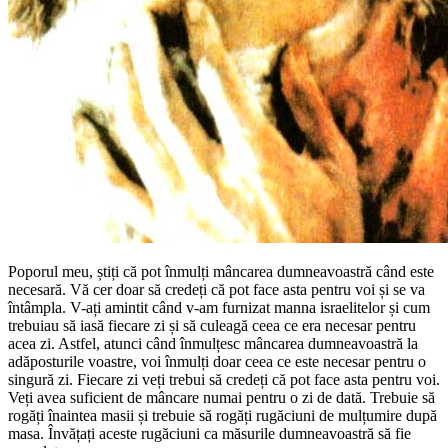
Poporul meu, știți că pot înmulți mâncarea dumneavoastră când este
necesară. Vă cer doar să credeți că pot face asta pentru voi și se va
întâmpla. V-ați amintit când v-am furnizat manna israelitelor și cum
trebuiau să iasă fiecare zi și să culeagă ceea ce era necesar pentru
acea zi. Astfel, atunci când înmulțesc mâncarea dumneavoastră la
adăposturile voastre, voi înmulți doar ceea ce este necesar pentru o
singură zi. Fiecare zi veți trebui să credeți că pot face asta pentru voi.
Veți avea suficient de mâncare numai pentru o zi de dată. Trebuie să
rogăți înaintea masii și trebuie să rogăți rugăciuni de mulțumire după
masa. Învățați aceste rugăciuni ca măsurile dumneavoastră să fie