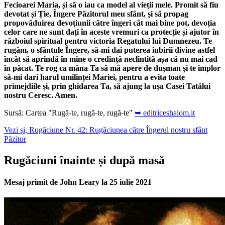
Fecioarei Maria, și să o iau ca model al vieții mele. Promit să fiu
devotat și Ție, Îngere Păzitorul meu sfânt, și să propag
propovăduirea devoțiunii către îngeri cât mai bine pot, devoția
celor care ne sunt dați în aceste vremuri ca protecție și ajutor în
războiul spiritual pentru victoria Regatului lui Dumnezeu. Te
rugăm, o sfântule Îngere, să-mi dai puterea iubirii divine astfel
încât să aprindă în mine o credință neclintită așa că nu mai cad
în păcat. Te rog ca mâna Ta să mă apere de dușman și te implor
să-mi dari harul umilinței Mariei, pentru a evita toate
primejdiile și, prin ghidarea Ta, să ajung la ușa Casei Tatălui
nostru Ceresc. Amen.
Sursă: Cartea "Rugă-te, rugă-te, rugă-te"
➥ editriceshalom.it
Vezi și, Rugăciune Nr. 42: Rugăciunea către Îngerul nostru sfânt
Păzitor
Rugăciuni înainte și după masă
Mesaj primit de John Leary la 25 iulie 2021