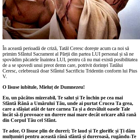
În această perioadă de criză, Tatăl Ceresc dorește acum ca noi să
primim Sfântul Sacrament al Părții din partea LUI personal și să ne
spovădim păcatele înaintea LUI, pentru că nu mai există posibilitatea
de a se spovedi unui preot demn care, potrivit dorinței Tatălui
Ceresc, celebrează doar Sfântul Sacrificiu Tridentin conform lui Pius
V.
O Iisuse iubitule, Mieluț de Dumnezeu!
Eu, un păcătos mizerabil, Te salut și Te închin pe cea mai
Sfântă Rănă a Umărului Tău, unde ai purtat Crucea Ta grea,
care a sfâșiat atât de tare carnea Ta și a dezvăluit oasele Tale
încât să-ți provoace un durere mai mare decât oricare altă rană
din Corpul Tău cel Sfânt.
Te ador, O Iisuse plin de dureri; Te laud și Te glorific și Ți dăm
mulțumiri pentru această rănă sfântă și dureroasă, rugându-Te