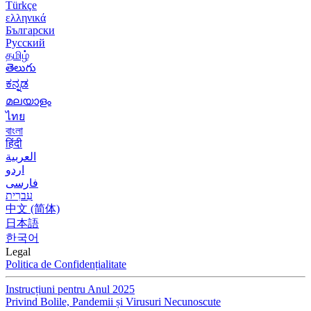
Türkçe
ελληνικά
Български
Русский
தமிழ்
తెలుగు
ಕನ್ನಡ
മലയാളം
ไทย
বাংলা
हिंदी
العربية
اردو
فارسی
עִברִית
中文 (简体)
日本語
한국어
Legal
Politica de Confidențialitate
Instrucțiuni pentru Anul 2025
Privind Bolile, Pandemii și Virusuri Necunoscute