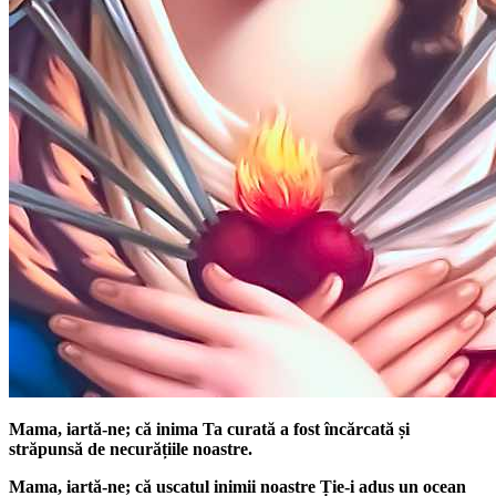
Mama, iartă-ne; că inima Ta curată a fost încărcată și
străpunsă de necurățiile noastre.
Mama, iartă-ne; că uscatul inimii noastre Ție-i adus un ocean