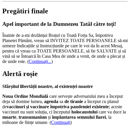
Pregătiri finale
Apel important de la Dumnezeu Tatăl către toți!
Înainte de a-mi dezlănțui Brațul cu Toată Forța Sa, împotriva
Planetei Pământ, vreau să INVITEZ TOATE PERSOANELE să-mi
urmeze Indicațiile și Instrucțiunile pe care le voi da în acest Mesaj,
pentru că vreau ca TOATE PERSOANELE, să fie SALVATE și să
vină să se Întoarcă în Casa Mea de unde a venit, de unde a plecat și
de unde este.
(
Continuați...
)
Alertă roșie
Sfârșitul libertății noastre, al existenței noastre
Noua Ordine Mondială
care servește adversarului meu a început
deja să domine lumea,
agenda
sa
de tiranie
a început cu planul
de
vaccinuri și vaccinare împotriva pandemiei existente
; aceste
vaccinuri nu sunt soluția, ci începutul
holocaustului
care va duce la
moarte
,
transumanism
și
implantarea semnului fiarei
, la
milioane de ființe umane. (
Continuați
)