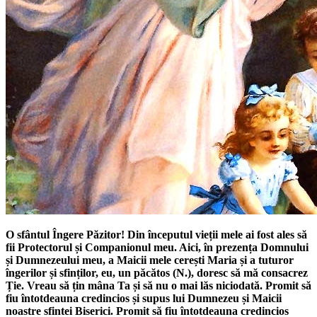
O sfântul Îngere Păzitor! Din începutul vieții mele ai fost ales să
fii Protectorul și Companionul meu. Aici, în prezența Domnului
și Dumnezeului meu, a Maicii mele cerești Maria și a tuturor
îngerilor și sfinților, eu, un păcătos (N.), doresc să mă consacrez
Ție. Vreau să țin mâna Ta și să nu o mai lăs niciodată. Promit să
fiu întotdeauna credincios și supus lui Dumnezeu și Maicii
noastre sfintei Biserici. Promit să fiu întotdeauna credincios