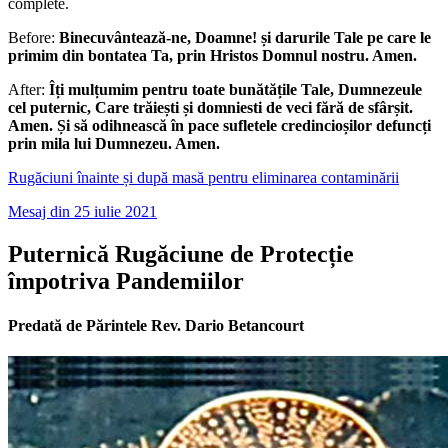
complete.
Before:
Binecuvântează-ne, Doamne! și darurile Tale pe care le
primim din bontatea Ta, prin Hristos Domnul nostru. Amen.
After:
Îți mulțumim pentru toate bunătățile Tale, Dumnezeule
cel puternic, Care trăiești și domniesti de veci fără de sfârșit.
Amen. Și să odihnească în pace sufletele credincioșilor defuncți
prin mila lui Dumnezeu. Amen.
Rugăciuni înainte și după masă pentru eliminarea contaminării
Mesaj din 25 iulie 2021
Puternică Rugăciune de Protecție
împotriva Pandemiilor
Predată de Părintele Rev. Dario Betancourt