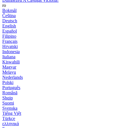
Dumnezeu A Câștigat Victoria!
ro
Bokmål
Čeština
Deutsch
English
Español
Filipino
Français
Hrvatski
Indonesia
Italiana
Kiswahili
Magyar
Melayu
Nederlands
Polski
Português
Română
Shqip
Suomi
Svenska
Tiếng Việt
Türkçe
ελληνικά