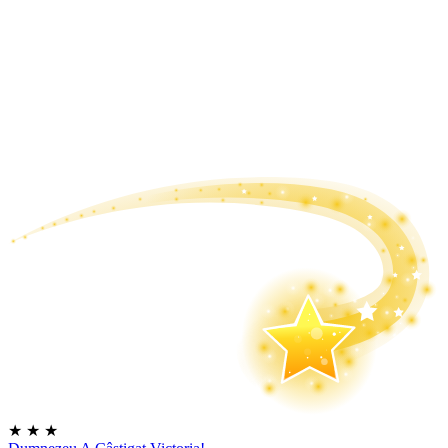
★
★
★