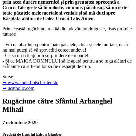
prin acea durere nemernică și prin greutatea oprecentă a
Crucii Tale grele să fii milostiv cu mine, păcătosul, să-mi ierte
toate păcatele mele mortale și veniale și să mă duci spre
Răsplată alături de Calea Crucii Tale. Amen.
Prin această rugăciune, rostită din adevăratul dragoste, Iisus promite
tuturor:
- Voi da absoluția pentru toate păcatele, chiar și cele mortale, dacă
nu mai puteți să vă spovediți corect undeva!
- Ca să nu fi luați prin surprindere de moarte!
- Și ca MAICA DOMNULUI să le apară pentru a se ruga alături de
ei înainte ca sufletul lor să fie despărțit de trup.
Surse:
➥ www.anne-botschriften.de
➥ ucatholic.com
Rugăciune către Sfântul Arhanghel
Mihail
7 octombrie 2020
Predată de Iisus lui Edson Glauber