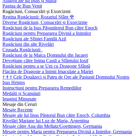
Apariții ale lui Iisus și Maria
Pagina de Bun Venit
Rugăciuni, Consacrări și Exorcizmi
Regina Rugăciunii: Rozariul Sfânt
🌹
Diverse Rugăciuni, Consacrări și Exorcizme
Rugăciuni de la Isus Pășunitorul Bun către Enoch
Rugăciuni pentru Prepararea Divină a Inimilor
Rugăciuni ale Sfintei Familii Azil
Rugăciuni din alte Rivelări
Crusada Rugăciunii
Rugăciuni de la Maica Domnului din Jacarei
Devoțiune către Inima Castă a Sfântului Iosif
Rugăciuni pentru a se Uni cu Dragoste Sfântă
Flacăra de Dragoste a Inimii Imaculate a Mariei
†
†
†
Cele Douăzeci și Patru de Ore ale Pasiunii Domnului Nostru
Isus Hristos
Instrucțiuni pentru Prepararea Remediilor
Medalii și Scapulari
Imagini Minunate
Mesaje din Ceruri
Mesaje Recente
Mesaje ale lui Iisus Păstorul Bun către Enoch, Columbia
Rivelări Mariane lui Luz de Maria, Argentina
Mesaje către Ana din Mellatz/Goettingen, Germania
Mesaje pentru Maria pentru Prepararea Divină a Inimilor, Germania