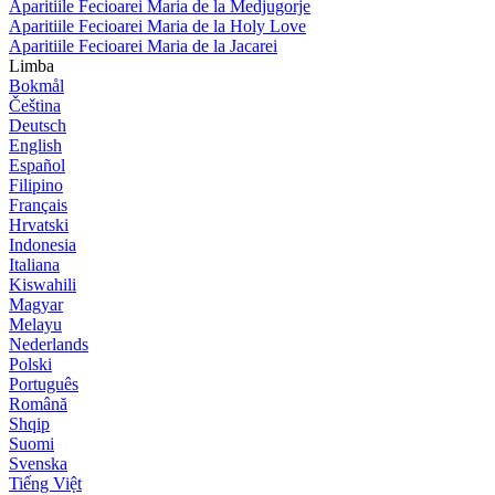
Aparitiile Fecioarei Maria de la Medjugorje
Aparitiile Fecioarei Maria de la Holy Love
Aparitiile Fecioarei Maria de la Jacarei
Limba
Bokmål
Čeština
Deutsch
English
Español
Filipino
Français
Hrvatski
Indonesia
Italiana
Kiswahili
Magyar
Melayu
Nederlands
Polski
Português
Română
Shqip
Suomi
Svenska
Tiếng Việt