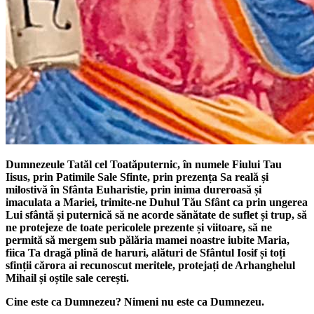
Dumnezeule Tatăl cel Toatăputernic, în numele Fiului Tau
Iisus, prin Patimile Sale Sfinte, prin prezența Sa reală și
milostivă în Sfânta Euharistie, prin inima dureroasă și
imaculata a Mariei, trimite-ne Duhul Tău Sfânt ca prin ungerea
Lui sfântă și puternică să ne acorde sănătate de suflet și trup, să
ne protejeze de toate pericolele prezente și viitoare, să ne
permită să mergem sub pălăria mamei noastre iubite Maria,
fiica Ta dragă plină de haruri, alături de Sfântul Iosif și toți
sfinții cărora ai recunoscut meritele, protejați de Arhanghelul
Mihail și oștile sale cerești.
Cine este ca Dumnezeu? Nimeni nu este ca Dumnezeu.