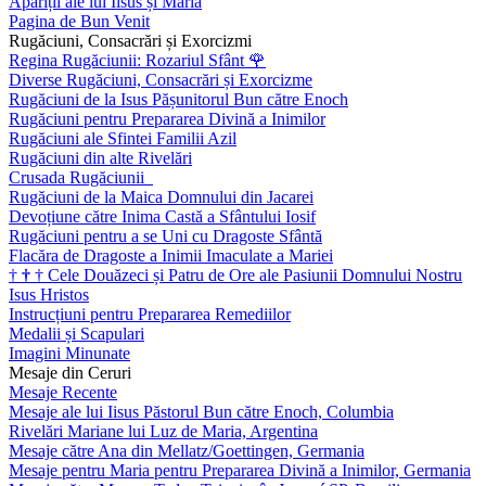
Apariții ale lui Iisus și Maria
Pagina de Bun Venit
Rugăciuni, Consacrări și Exorcizmi
Regina Rugăciunii: Rozariul Sfânt
🌹
Diverse Rugăciuni, Consacrări și Exorcizme
Rugăciuni de la Isus Pășunitorul Bun către Enoch
Rugăciuni pentru Prepararea Divină a Inimilor
Rugăciuni ale Sfintei Familii Azil
Rugăciuni din alte Rivelări
Crusada Rugăciunii
Rugăciuni de la Maica Domnului din Jacarei
Devoțiune către Inima Castă a Sfântului Iosif
Rugăciuni pentru a se Uni cu Dragoste Sfântă
Flacăra de Dragoste a Inimii Imaculate a Mariei
†
†
†
Cele Douăzeci și Patru de Ore ale Pasiunii Domnului Nostru
Isus Hristos
Instrucțiuni pentru Prepararea Remediilor
Medalii și Scapulari
Imagini Minunate
Mesaje din Ceruri
Mesaje Recente
Mesaje ale lui Iisus Păstorul Bun către Enoch, Columbia
Rivelări Mariane lui Luz de Maria, Argentina
Mesaje către Ana din Mellatz/Goettingen, Germania
Mesaje pentru Maria pentru Prepararea Divină a Inimilor, Germania