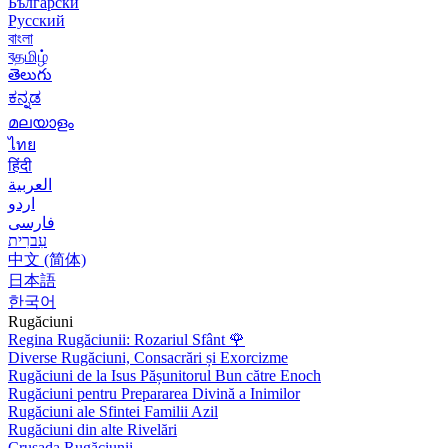
Български
Русский
বাংলা
বதமிழ்
తెలుగు
ಕನ್ನಡ
മലയാളം
ไทย
हिंदी
العربية
اردو
فارسی
עִברִית
中文 (简体)
日本語
한국어
Rugăciuni
Regina Rugăciunii: Rozariul Sfânt
🌹
Diverse Rugăciuni, Consacrări și Exorcizme
Rugăciuni de la Isus Pășunitorul Bun către Enoch
Rugăciuni pentru Prepararea Divină a Inimilor
Rugăciuni ale Sfintei Familii Azil
Rugăciuni din alte Rivelări
Crusada Rugăciunii