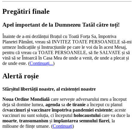
Pregătiri finale
Apel important de la Dumnezeu Tatăl către toți!
Înainte de a-mi dezlănțui Brațul cu Toată Forța Sa, împotriva
Planetei Pământ, vreau să INVITEZ TOATE PERSOANELE să-mi
urmeze Indicațiile și Instrucțiunile pe care le voi da în acest Mesaj,
pentru că vreau ca TOATE PERSOANELE, să fie SALVATE și să
vină să se Întoarcă în Casa Mea de unde a venit, de unde a plecat și
de unde este.
(
Continuați...
)
Alertă roșie
Sfârșitul libertății noastre, al existenței noastre
Noua Ordine Mondială
care servește adversarului meu a început
deja să domine lumea,
agenda
sa
de tiranie
a început cu planul
de
vaccinuri și vaccinare împotriva pandemiei existente
; aceste
vaccinuri nu sunt soluția, ci începutul
holocaustului
care va duce la
moarte
,
transumanism
și
implantarea semnului fiarei
, la
milioane de ființe umane. (
Continuați
)