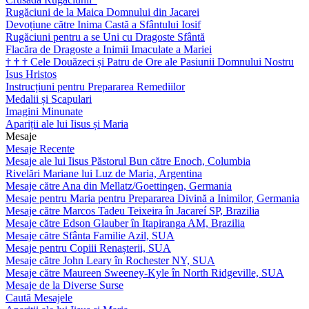
Rugăciuni de la Maica Domnului din Jacarei
Devoțiune către Inima Castă a Sfântului Iosif
Rugăciuni pentru a se Uni cu Dragoste Sfântă
Flacăra de Dragoste a Inimii Imaculate a Mariei
†
†
†
Cele Douăzeci și Patru de Ore ale Pasiunii Domnului Nostru
Isus Hristos
Instrucțiuni pentru Prepararea Remediilor
Medalii și Scapulari
Imagini Minunate
Apariții ale lui Iisus și Maria
Mesaje
Mesaje Recente
Mesaje ale lui Iisus Păstorul Bun către Enoch, Columbia
Rivelări Mariane lui Luz de Maria, Argentina
Mesaje către Ana din Mellatz/Goettingen, Germania
Mesaje pentru Maria pentru Prepararea Divină a Inimilor, Germania
Mesaje către Marcos Tadeu Teixeira în Jacareí SP, Brazilia
Mesaje către Edson Glauber în Itapiranga AM, Brazilia
Mesaje către Sfânta Familie Azil, SUA
Mesaje pentru Copiii Renașterii, SUA
Mesaje către John Leary în Rochester NY, SUA
Mesaje către Maureen Sweeney-Kyle în North Ridgeville, SUA
Mesaje de la Diverse Surse
Caută Mesajele