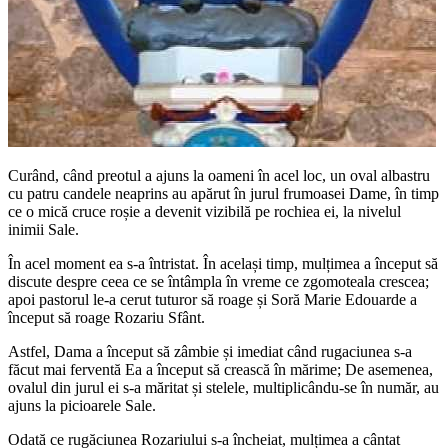
Curând, când preotul a ajuns la oameni în acel loc, un oval albastru
cu patru candele neaprins au apărut în jurul frumoasei Dame, în timp
ce o mică cruce roșie a devenit vizibilă pe rochiea ei, la nivelul
inimii Sale.
În acel moment ea s-a întristat. În același timp, mulțimea a început să
discute despre ceea ce se întâmpla în vreme ce zgomoteala crescea;
apoi pastorul le-a cerut tuturor să roage și Soră Marie Edouarde a
început să roage Rozariu Sfânt.
Astfel, Dama a început să zâmbie și imediat când rugaciunea s-a
făcut mai ferventă Ea a început să crească în mărime; De asemenea,
ovalul din jurul ei s-a măritat și stelele, multiplicându-se în număr, au
ajuns la picioarele Sale.
Odată ce rugăciunea Rozariului s-a încheiat, mulțimea a cântat