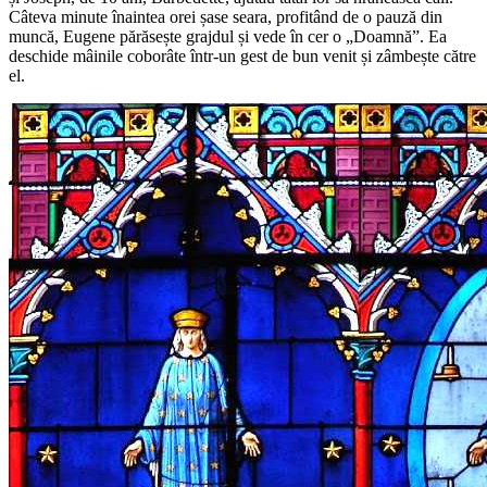
Câteva minute înaintea orei șase seara, profitând de o pauză din
muncă, Eugene părăsește grajdul și vede în cer o „Doamnă”. Ea
deschide mâinile coborâte într-un gest de bun venit și zâmbește către
el.