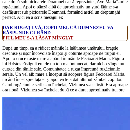
câte două sub picioarele Doamnei ca să reprezinte „Ave Maria”-urile
rugăciunii. Apoi o pânză albă de aproximativ un yard lățime s-a
desfășurat sub picioarele Doamnei, formând astfel un dreptunghi
perfect. Aici ea a scris mesajul ei:
DAR RUGAȚI-VĂ, COPII MEI, CĂ DUMNEZEU VA
RĂSPUNDE CURÂND
FIUL MEU S-A LĂSAT MÎNGIAT
După un timp, ea a ridicat mâinile la înălțimea umărului, brațele
deschise și ușor încovoiate înapoi și coturile aproape de trupul ei.
Apoi o cruce roșie mare a apărut în mânile Fecioarei Maria. Figura
lui Hristos răstignit era de un ton mai întunecat, dar nici o sânge nu
curgea din rănile sale. Comunitatea a rugat împreună rugăciunile
serale. Un vel alb mare a început să acopere figura Fecioarei Maria,
urcând încet spre fața ei și apoi ea le-a dat ultimul zâmbet copiilor.
Când rugăciunile serii s-au încheiat, Viziunea s-a sfârșit. Era aproape
ora nouă. Viziunea s-a încheiat după ce a durat aproximativ trei ore.