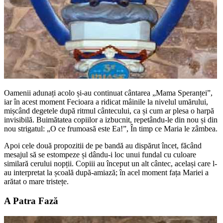
Oamenii adunați acolo și-au continuat cântarea „Mama Speranței”,
iar în acest moment Fecioara a ridicat mâinile la nivelul umărului,
mișcând degetele după ritmul cântecului, ca și cum ar plesa o harpă
invisibilă. Buimătatea copiilor a izbucnit, repetându-le din nou și din
nou strigatul: „O ce frumoasă este Ea!”, În timp ce Maria le zâmbea.
Apoi cele două propozitii de pe bandă au dispărut încet, făcând
mesajul să se estompeze și dându-i loc unui fundal cu culoare
similară cerului nopții. Copiii au început un alt cântec, același care l-
au interpretat la școală după-amiază; în acel moment fața Mariei a
arătat o mare tristețe.
A Patra Fază