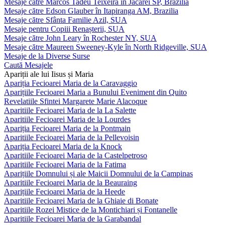
Mesaje către Marcos Tadeu Teixeira în Jacareí SP, Brazilia
Mesaje către Edson Glauber în Itapiranga AM, Brazilia
Mesaje către Sfânta Familie Azil, SUA
Mesaje pentru Copiii Renașterii, SUA
Mesaje către John Leary în Rochester NY, SUA
Mesaje către Maureen Sweeney-Kyle în North Ridgeville, SUA
Mesaje de la Diverse Surse
Caută Mesajele
Apariții ale lui Iisus și Maria
Apariția Fecioarei Maria de la Caravaggio
Aparițiile Fecioarei Maria a Bunului Eveniment din Quito
Revelatiile Sfintei Margarete Marie Alacoque
Aparitiile Fecioarei Maria de la La Salette
Aparitiile Fecioarei Maria de la Lourdes
Apariția Fecioarei Maria de la Pontmain
Aparitiile Fecioarei Maria de la Pellevoisin
Apariția Fecioarei Maria de la Knock
Aparitiile Fecioarei Maria de la Castelpetroso
Aparitiile Fecioarei Maria de la Fatima
Aparițiile Domnului și ale Maicii Domnului de la Campinas
Aparitiile Fecioarei Maria de la Beauraing
Aparițiile Fecioarei Maria de la Heede
Aparitiile Fecioarei Maria de la Ghiaie di Bonate
Aparitiile Rozei Mistice de la Montichiari și Fontanelle
Aparitiile Fecioarei Maria de la Garabandal