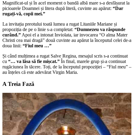
Magnificat-ul și în acel moment o bandă albă mare s-a desfășurat la
picioarele Doamnei și litera după literă, cuvinte au apărut:
“Dar
rugați-vă, copii mei.”
La invitația preotului toată lumea a rugat Litaniile Mariane și
propoziția de pe o linie s-a completat:
“Dumnezeu va răspunde
curând.”
Apoi el a intonat Inviolata, iar invocarea “O alma Mater
Christi cea mai dragă” două cuvinte au apărut la începutul celei de-a
doua linii:
“Fiul meu …”
Și când mulțimea a rugat Salve Regina, mesajul scris s-a continuat
cu
“… va lăsa să fie mișcat.”
În final, marele grup și-a continuat
rugăciunea în tăcere. Toți, de la începutul propoziției – “Fiul meu” –
au înțeles că este adevărat Virgin Maria.
A Treia Fază