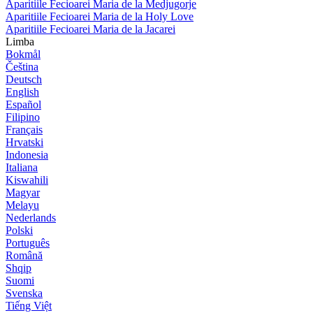
Aparitiile Fecioarei Maria de la Medjugorje
Aparitiile Fecioarei Maria de la Holy Love
Aparitiile Fecioarei Maria de la Jacarei
Limba
Bokmål
Čeština
Deutsch
English
Español
Filipino
Français
Hrvatski
Indonesia
Italiana
Kiswahili
Magyar
Melayu
Nederlands
Polski
Português
Română
Shqip
Suomi
Svenska
Tiếng Việt