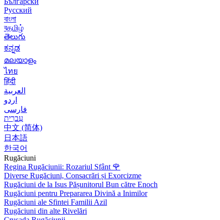
Български
Русский
বাংলা
বதமிழ்
తెలుగు
ಕನ್ನಡ
മലയാളം
ไทย
हिंदी
العربية
اردو
فارسی
עִברִית
中文 (简体)
日本語
한국어
Rugăciuni
Regina Rugăciunii: Rozariul Sfânt
🌹
Diverse Rugăciuni, Consacrări și Exorcizme
Rugăciuni de la Isus Pășunitorul Bun către Enoch
Rugăciuni pentru Prepararea Divină a Inimilor
Rugăciuni ale Sfintei Familii Azil
Rugăciuni din alte Rivelări
Crusada Rugăciunii