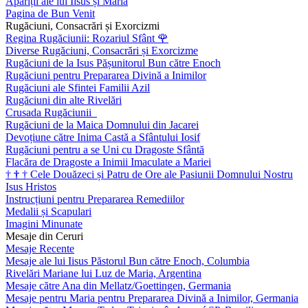
Apariții ale lui Iisus și Maria
Pagina de Bun Venit
Rugăciuni, Consacrări și Exorcizmi
Regina Rugăciunii: Rozariul Sfânt
🌹
Diverse Rugăciuni, Consacrări și Exorcizme
Rugăciuni de la Isus Pășunitorul Bun către Enoch
Rugăciuni pentru Prepararea Divină a Inimilor
Rugăciuni ale Sfintei Familii Azil
Rugăciuni din alte Rivelări
Crusada Rugăciunii
Rugăciuni de la Maica Domnului din Jacarei
Devoțiune către Inima Castă a Sfântului Iosif
Rugăciuni pentru a se Uni cu Dragoste Sfântă
Flacăra de Dragoste a Inimii Imaculate a Mariei
†
†
†
Cele Douăzeci și Patru de Ore ale Pasiunii Domnului Nostru
Isus Hristos
Instrucțiuni pentru Prepararea Remediilor
Medalii și Scapulari
Imagini Minunate
Mesaje din Ceruri
Mesaje Recente
Mesaje ale lui Iisus Păstorul Bun către Enoch, Columbia
Rivelări Mariane lui Luz de Maria, Argentina
Mesaje către Ana din Mellatz/Goettingen, Germania
Mesaje pentru Maria pentru Prepararea Divină a Inimilor, Germania