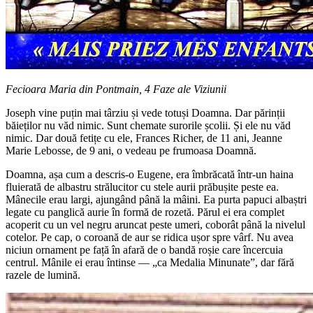
Fecioara Maria din Pontmain, 4 Faze ale Viziunii
Joseph vine puțin mai târziu și vede totuși Doamna. Dar părinții
băieților nu văd nimic. Sunt chemate surorile școlii. Și ele nu văd
nimic. Dar două fetițe cu ele, Frances Richer, de 11 ani, Jeanne
Marie Lebosse, de 9 ani, o vedeau pe frumoasa Doamnă.
Doamna, așa cum a descris-o Eugene, era îmbrăcată într-un haina
fluierată de albastru strălucitor cu stele aurii prăbușite peste ea.
Mânecile erau largi, ajungând până la mâini. Ea purta papuci albaștri
legate cu panglică aurie în formă de rozetă. Părul ei era complet
acoperit cu un vel negru aruncat peste umeri, coborât până la nivelul
cotelor. Pe cap, o coroană de aur se ridica ușor spre vârf. Nu avea
niciun ornament pe față în afară de o bandă roșie care încercuia
centrul. Mânile ei erau întinse — „ca Medalia Minunate”, dar fără
razele de lumină.