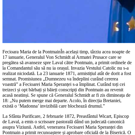
Fecioara Maria de la PontmainÎn același timp, târziu acea noapte de
17 ianuarie, Generalul Von Schmidt al Armatei Prusace care se
pregătea să avanseze spre Laval către Pontmain, a primit ordinele de
la Comandantul său să nu ia orașul. Invazia Vestului Catolic nu s-a
realizat niciodată. La 23 ianuarie 1871, armistițiul atât de dorit a fost
semnat. Promisiunea „Dumnezeu va îndeplini curând cererea
voastră” a Fecioarei Maria Speranței s-a împlinat. Curând toți cei
treizeci și opt bărbați și băieți conscripți din Pontmain au revenit
acasă neatinși. Se spune că Generalul Schmidt ar fi zis dimineața de
18: „Nu putem merge mai departe. Acolo, în direcția Bretaniei,
există o ‘Madonna’ invizibilă care blochează drumul.”
La Sfânta Purificare, 2 februarie 1872, Preasfântul Wicart, Episcop
de Laval, a emis o scrisoare pastorală dând un judecată canonică
asupra Viziunii. Astfel, venerarea Fecioarei Maria Speranței din
Pontmain a primit recunoaștere și aprobare oficială de la Biserică. O