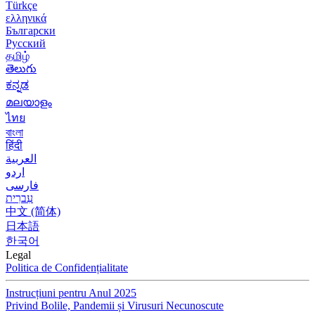
Türkçe
ελληνικά
Български
Русский
தமிழ்
తెలుగు
ಕನ್ನಡ
മലയാളം
ไทย
বাংলা
हिंदी
العربية
اردو
فارسی
עִברִית
中文 (简体)
日本語
한국어
Legal
Politica de Confidențialitate
Instrucțiuni pentru Anul 2025
Privind Bolile, Pandemii și Virusuri Necunoscute