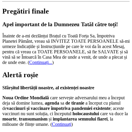
Pregătiri finale
Apel important de la Dumnezeu Tatăl către toți!
Înainte de a-mi dezlănțui Brațul cu Toată Forța Sa, împotriva
Planetei Pământ, vreau să INVITEZ TOATE PERSOANELE să-mi
urmeze Indicațiile și Instrucțiunile pe care le voi da în acest Mesaj,
pentru că vreau ca TOATE PERSOANELE, să fie SALVATE și să
vină să se Întoarcă în Casa Mea de unde a venit, de unde a plecat și
de unde este.
(
Continuați...
)
Alertă roșie
Sfârșitul libertății noastre, al existenței noastre
Noua Ordine Mondială
care servește adversarului meu a început
deja să domine lumea,
agenda
sa
de tiranie
a început cu planul
de
vaccinuri și vaccinare împotriva pandemiei existente
; aceste
vaccinuri nu sunt soluția, ci începutul
holocaustului
care va duce la
moarte
,
transumanism
și
implantarea semnului fiarei
, la
milioane de ființe umane. (
Continuați
)