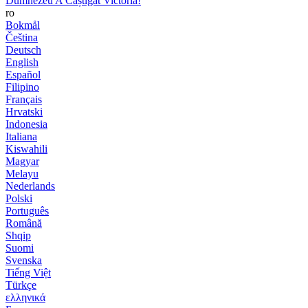
Dumnezeu A Câștigat Victoria!
ro
Bokmål
Čeština
Deutsch
English
Español
Filipino
Français
Hrvatski
Indonesia
Italiana
Kiswahili
Magyar
Melayu
Nederlands
Polski
Português
Română
Shqip
Suomi
Svenska
Tiếng Việt
Türkçe
ελληνικά