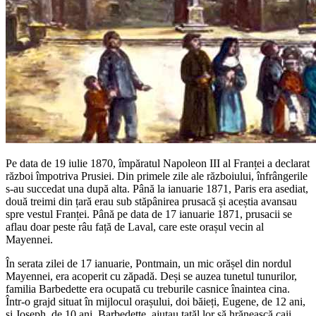
Pe data de 19 iulie 1870, împăratul Napoleon III al Franței a declarat
război împotriva Prusiei. Din primele zile ale războiului, înfrângerile
s-au succedat una după alta. Până la ianuarie 1871, Paris era asediat,
două treimi din țară erau sub stăpânirea prusacă și aceștia avansau
spre vestul Franței. Până pe data de 17 ianuarie 1871, prusacii se
aflau doar peste râu față de Laval, care este orașul vecin al
Mayennei.
În serata zilei de 17 ianuarie, Pontmain, un mic orășel din nordul
Mayennei, era acoperit cu zăpadă. Deși se auzea tunetul tunurilor,
familia Barbedette era ocupată cu treburile casnice înaintea cina.
Într-o grajd situat în mijlocul orașului, doi băieți, Eugene, de 12 ani,
și Joseph, de 10 ani, Barbedette, ajutau tatăl lor să hrănească caii.