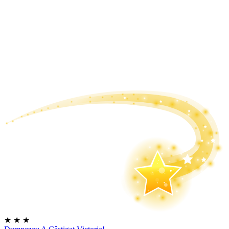
★
★
★