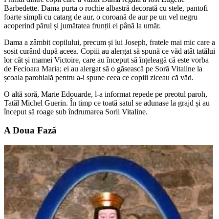
Barbedette. Dama purta o rochie albastră decorată cu stele, pantofi
foarte simpli cu catarg de aur, o coroană de aur pe un vel negru
acoperind părul și jumătatea frunții ei până la umăr.
Dama a zâmbit copilului, precum și lui Joseph, fratele mai mic care a
sosit curând după aceea. Copiii au alergat să spună ce văd atât tatălui
lor cât și mamei Victoire, care au început să înțeleagă că este vorba
de Fecioara Maria; ei au alergat să o găsească pe Soră Vitaline la
școala parohială pentru a-i spune ceea ce copiii ziceau că văd.
O altă soră, Marie Edouarde, l-a informat repede pe preotul paroh,
Tatăl Michel Guerin. În timp ce toată satul se adunase la grajd și au
început să roage sub îndrumarea Sorii Vitaline.
A Doua Fază