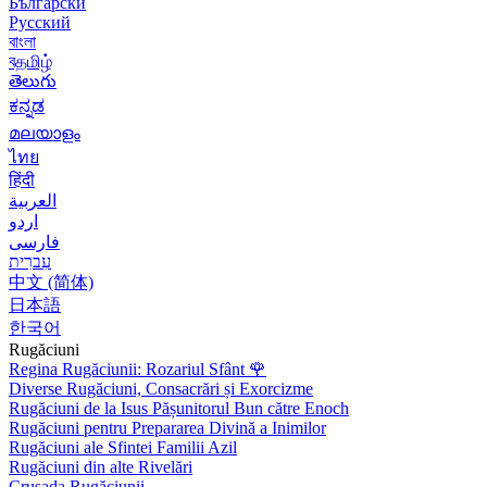
Български
Русский
বাংলা
বதமிழ்
తెలుగు
ಕನ್ನಡ
മലയാളം
ไทย
हिंदी
العربية
اردو
فارسی
עִברִית
中文 (简体)
日本語
한국어
Rugăciuni
Regina Rugăciunii: Rozariul Sfânt
🌹
Diverse Rugăciuni, Consacrări și Exorcizme
Rugăciuni de la Isus Pășunitorul Bun către Enoch
Rugăciuni pentru Prepararea Divină a Inimilor
Rugăciuni ale Sfintei Familii Azil
Rugăciuni din alte Rivelări
Crusada Rugăciunii