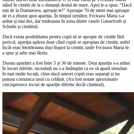
stând în cimitir de la o distanță destul de mare. Apoi le-a spus: "Dacă
ești de la Dumnezeu, apropie-te!" Aproape 70 de metri mai aproape
de ei a zburat apoi apariția. În timpul următor, Fecioara Maria s-a
arătat și mai des, dar totdeauna în zona dintre casele Ganseforth și
Schulte și cimitirul.
Dacă exista posibilitatea pentru copii să se apropie de cimitir fără
pericol, apariția apărea doar când copiii se apropiau de cimitir, astfel
încât erau întotdeauna duși înapoi la cimitir, unde Fecioara Maria le-
a spus și adio mai târziu.
Durata apariției a fost între 5 și 30 de minute. Deși apariția s-a arătat
în locuri diferite, niciodată nu s-a întâmplat ca ea să apară simultan
în mai multe locații, chiar dacă uneori copiii erau separați și nu
puteau comunica unul cu celălalt. (Au fost notate aproximativ
cincisprezece locuri de apariție diferite decât cimitirul).