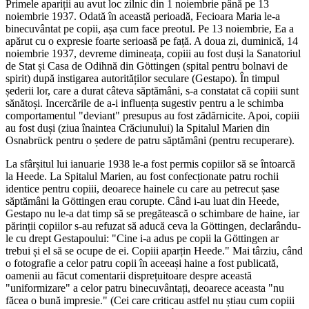
Primele apariții au avut loc zilnic din 1 noiembrie până pe 13
noiembrie 1937. Odată în această perioadă, Fecioara Maria le-a
binecuvântat pe copii, așa cum face preotul. Pe 13 noiembrie, Ea a
apărut cu o expresie foarte serioasă pe față. A doua zi, duminică, 14
noiembrie 1937, devreme dimineața, copiii au fost duși la Sanatoriul
de Stat și Casa de Odihnă din Göttingen (spital pentru bolnavi de
spirit) după instigarea autorităților seculare (Gestapo). În timpul
șederii lor, care a durat câteva săptămâni, s-a constatat că copiii sunt
sănătoși. Incercările de a-i influența sugestiv pentru a le schimba
comportamentul "deviant" presupus au fost zădărnicite. Apoi, copiii
au fost duși (ziua înaintea Crăciunului) la Spitalul Marien din
Osnabrück pentru o ședere de patru săptămâni (pentru recuperare).
La sfârșitul lui ianuarie 1938 le-a fost permis copiilor să se întoarcă
la Heede. La Spitalul Marien, au fost confecționate patru rochii
identice pentru copiii, deoarece hainele cu care au petrecut șase
săptămâni la Göttingen erau corupte. Când i-au luat din Heede,
Gestapo nu le-a dat timp să se pregătească o schimbare de haine, iar
părinții copiilor s-au refuzat să aducă ceva la Göttingen, declarându-
le cu drept Gestapoului: "Cine i-a adus pe copii la Göttingen ar
trebui și el să se ocupe de ei. Copiii aparțin Heede." Mai târziu, când
o fotografie a celor patru copii în aceeași haine a fost publicată,
oamenii au făcut comentarii disprețuitoare despre această
"uniformizare" a celor patru binecuvântați, deoarece aceasta "nu
făcea o bună impresie." (Cei care criticau astfel nu știau cum copiii