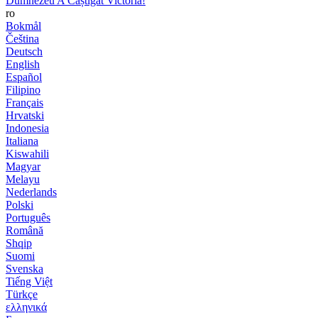
Dumnezeu A Câștigat Victoria!
ro
Bokmål
Čeština
Deutsch
English
Español
Filipino
Français
Hrvatski
Indonesia
Italiana
Kiswahili
Magyar
Melayu
Nederlands
Polski
Português
Română
Shqip
Suomi
Svenska
Tiếng Việt
Türkçe
ελληνικά