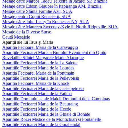
Mesaje către Marcos Tadeu Teixeira în Jacareí SP, Brazilia
Mesaje către Edson Glauber în Itapiranga AM, Brazilia
Mesaje către Sfânta Familie Azil, SUA
Mesaje pentru Copiii Renașterii, SUA
Mesaje către John Leary în Rochester NY, SUA
Mesaje către Maureen Sweeney-Kyle în North Ridgeville, SUA
Mesaje de la Diverse Surse
Caută Mesajele
Apariții ale lui Iisus și Maria
Apariția Fecioarei Maria de la Caravaggio
Aparițiile Fecioarei Maria a Bunului Eveniment din Quito
Revelatiile Sfintei Margarete Marie Alacoque
Aparitiile Fecioarei Maria de la La Salette
Aparitiile Fecioarei Maria de la Lourdes
Apariția Fecioarei Maria de la Pontmain
Aparitiile Fecioarei Maria de la Pellevoisin
Apariția Fecioarei Maria de la Knock
Aparitiile Fecioarei Maria de la Castelpetroso
Aparitiile Fecioarei Maria de la Fatima
Aparițiile Domnului și ale Maicii Domnului de la Campinas
Aparitiile Fecioarei Maria de la Beauraing
Aparițiile Fecioarei Maria de la Heede
Aparitiile Fecioarei Maria de la Ghiaie di Bonate
Aparitiile Rozei Mistice de la Montichiari și Fontanelle
Aparitiile Fecioarei Maria de la Garabandal