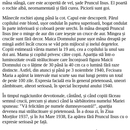
mâna stângă, care este acoperită de vel, șade Pruncul Iisus. El poartă
o rochie albă, neornamentată și fără curea. Piciorii sunt goi.
Mânecile rochiei ajung până la cot. Capul este descoperit. Părul
copilului este blond, ușor ondulat în partea superioară, bogat ondulat
în parte inferioară și coboară peste urechi. În mâna dreaptă Pruncul
Iisus ține o minge de aur din care ieșește un cruce de aur. Mingea și
crucile sunt fără decor. Maica Domnului pune ușor mâna dreaptă pe
mingă astfel încât crucea se văd prin mijlocul și inelul degetelor.
Copiii estimează vârsta mamei la 19 ani, cea a copilului la unul sau
doi ani. Mama și copilul privesc către copii. Apariția stă într-o
luminozitate ovală strălucitoare care înconjoară figura Maicii
Domnului cu o lățime de 30 până la 40 cm ca o lumină fără raze
distincte. Astfel, din atunci și până pe 3 noiembrie 1940, Fecioara
Maria a apărut la intervale mai scurte sau mai lungi pentru un total
de peste 100 zile. Expresia facială era în general prietenoasă, uneori
zâmbitoare, alteori serioasă, în special începutul anului 1940.
În timpul rugăciunilor devotionale, cântând, și când copiii făceau
semnul crucii, precum și atunci când la sărbătorirea numelui Mariei
spuneau: "Vă felicităm pe numele dumneavoastră!", apariția
devenea mai strălucitoare și prietenoasă. În a doua zi, în Ziua
Morților 1937, și în Joi Mare 1938, Ea apărea fără Pruncul Iisus cu o
expresie serioasă pe față.