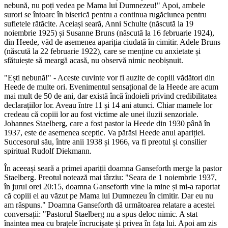
nebună, nu poți vedea pe Mama lui Dumnezeu!" Apoi, ambele
surori se întoarc în biserică pentru a continua rugăciunea pentru
sufletele rătăcite. Aceiași seară, Anni Schulte (născută la 19
noiembrie 1925) și Susanne Bruns (născută la 16 februarie 1924),
din Heede, văd de asemenea apariția ciudată în cimitir. Adele Bruns
(născută la 22 februarie 1922), care se menține cu anxietate și
sfătuiește să meargă acasă, nu observă nimic neobișnuit.
"Ești nebună!" - Aceste cuvinte vor fi auzite de copiii vădători din
Heede de multe ori. Evenimentul sensațional de la Heede are acum
mai mult de 50 de ani, dar există încă îndoieli privind credibilitatea
declarațiilor lor. Aveau între 11 și 14 ani atunci. Chiar mamele lor
credeau că copiii lor au fost victime ale unei iluzii senzoriale.
Johannes Staelberg, care a fost pastor la Heede din 1930 până în
1937, este de asemenea sceptic. Va părăsi Heede anul apariției.
Succesorul său, între anii 1938 și 1966, va fi preotul și consilier
spiritual Rudolf Diekmann.
În aceeași seară a primei apariții doamna Ganseforth merge la pastor
Staelberg. Preotul notează mai târziu: "Seara de 1 noiembrie 1937,
în jurul orei 20:15, doamna Ganseforth vine la mine și mi-a raportat
că copiii ei au văzut pe Mama lui Dumnezeu în cimitir. Dar eu nu
am răspuns." Doamna Ganseforth dă următoarea relatare a acestei
conversații: "Pastorul Staelberg nu a spus deloc nimic. A stat
înaintea mea cu brațele încrucișate și privea în fața lui. Apoi am zis