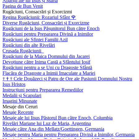
Apariții ale lui Iisus și Maria
Pagina de Bun Venit
Rugăciuni, Consacrări și Exorcizmi
Regina Rugăciunii: Rozariul Sfânt
🌹
Diverse Rugăciuni, Consacrări și Exorcizme
Rugăciuni de la Isus Pășunitorul Bun către Enoch
Rugăciuni pentru Prepararea Divină a Inimilor
Rugăciuni ale Sfintei Familii Azil
Rugăciuni din alte Rivelări
Crusada Rugăciunii
Rugăciuni de la Maica Domnului din Jacarei
Devoțiune către Inima Castă a Sfântului Iosif
Rugăciuni pentru a se Uni cu Dragoste Sfântă
Flacăra de Dragoste a Inimii Imaculate a Mariei
†
†
†
Cele Douăzeci și Patru de Ore ale Pasiunii Domnului Nostru
Isus Hristos
Instrucțiuni pentru Prepararea Remediilor
Medalii și Scapulari
Imagini Minunate
Mesaje din Ceruri
Mesaje Recente
Mesaje ale lui Iisus Păstorul Bun către Enoch, Columbia
Rivelări Mariane lui Luz de Maria, Argentina
Mesaje către Ana din Mellatz/Goettingen, Germania
Mesaje pentru Maria pentru Prepararea Divină a Inimilor, Germania