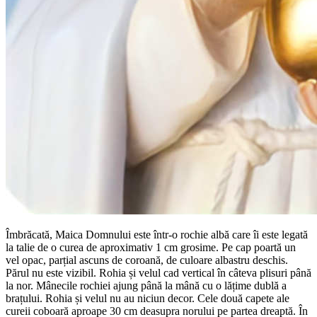
Îmbrăcată, Maica Domnului este într-o rochie albă care îi este legată
la talie de o curea de aproximativ 1 cm grosime. Pe cap poartă un
vel opac, parțial ascuns de coroană, de culoare albastru deschis.
Părul nu este vizibil. Rohia și velul cad vertical în câteva plisuri până
la nor. Mânecile rochiei ajung până la mână cu o lățime dublă a
brațului. Rohia și velul nu au niciun decor. Cele două capete ale
cureii coboară aproape 30 cm deasupra norului pe partea dreaptă. În