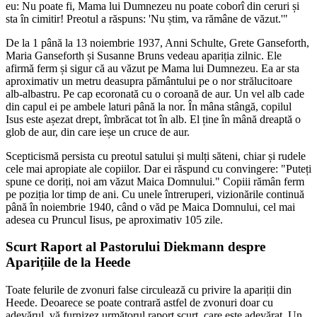
eu: Nu poate fi, Mama lui Dumnezeu nu poate coborî din ceruri și
sta în cimitir! Preotul a răspuns: 'Nu știm, va rămâne de văzut.'"
De la 1 până la 13 noiembrie 1937, Anni Schulte, Grete Ganseforth,
Maria Ganseforth și Susanne Bruns vedeau apariția zilnic. Ele
afirmă ferm și sigur că au văzut pe Mama lui Dumnezeu. Ea ar sta
aproximativ un metru deasupra pământului pe o nor strălucitoare
alb-albastru. Pe cap ecoronată cu o coroană de aur. Un vel alb cade
din capul ei pe ambele laturi până la nor. În mâna stângă, copilul
Isus este așezat drept, îmbrăcat tot în alb. El ține în mână dreaptă o
glob de aur, din care ieșe un cruce de aur.
Scepticismă persista cu preotul satului și mulți săteni, chiar și rudele
cele mai apropiate ale copiilor. Dar ei răspund cu convingere: "Puteți
spune ce doriți, noi am văzut Maica Domnului." Copiii rămân ferm
pe poziția lor timp de ani. Cu unele întreruperi, vizionările continuă
până în noiembrie 1940, când o văd pe Maica Domnului, cel mai
adesea cu Pruncul Iisus, pe aproximativ 105 zile.
Scurt Raport al Pastorului Diekmann despre
Aparițiile de la Heede
Toate felurile de zvonuri false circulează cu privire la apariții din
Heede. Deoarece se poate contrară astfel de zvonuri doar cu
adevărul, vă furnizez următorul raport scurt, care este adevărat. Un