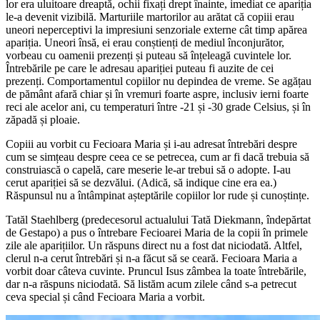
lor era uluitoare dreaptă, ochii fixați drept înainte, imediat ce apariția
le-a devenit vizibilă. Marturiile martorilor au arătat că copiii erau
uneori neperceptivi la impresiuni senzoriale externe cât timp apărea
apariția. Uneori însă, ei erau conștienți de mediul înconjurător,
vorbeau cu oamenii prezenți și puteau să înțeleagă cuvintele lor.
Întrebările pe care le adresau apariției puteau fi auzite de cei
prezenți. Comportamentul copiilor nu depindea de vreme. Se agățau
de pământ afară chiar și în vremuri foarte aspre, inclusiv ierni foarte
reci ale acelor ani, cu temperaturi între -21 și -30 grade Celsius, și în
zăpadă și ploaie.
Copiii au vorbit cu Fecioara Maria și i-au adresat întrebări despre
cum se simțeau despre ceea ce se petrecea, cum ar fi dacă trebuia să
construiască o capelă, care meserie le-ar trebui să o adopte. I-au
cerut apariției să se dezvălui. (Adică, să indique cine era ea.)
Răspunsul nu a întâmpinat așteptările copiilor lor rude și cunoștințe.
Tatăl Staehlberg (predecesorul actualului Tată Diekmann, îndepărtat
de Gestapo) a pus o întrebare Fecioarei Maria de la copii în primele
zile ale aparițiilor. Un răspuns direct nu a fost dat niciodată. Altfel,
clerul n-a cerut întrebări și n-a făcut să se ceară. Fecioara Maria a
vorbit doar câteva cuvinte. Pruncul Isus zâmbea la toate întrebările,
dar n-a răspuns niciodată. Să listăm acum zilele când s-a petrecut
ceva special și când Fecioara Maria a vorbit.