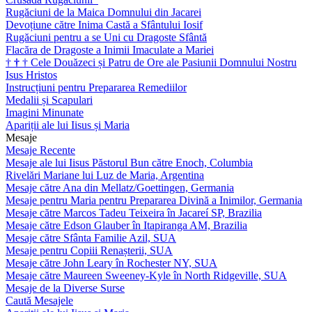
Rugăciuni de la Maica Domnului din Jacarei
Devoțiune către Inima Castă a Sfântului Iosif
Rugăciuni pentru a se Uni cu Dragoste Sfântă
Flacăra de Dragoste a Inimii Imaculate a Mariei
†
†
†
Cele Douăzeci și Patru de Ore ale Pasiunii Domnului Nostru
Isus Hristos
Instrucțiuni pentru Prepararea Remediilor
Medalii și Scapulari
Imagini Minunate
Apariții ale lui Iisus și Maria
Mesaje
Mesaje Recente
Mesaje ale lui Iisus Păstorul Bun către Enoch, Columbia
Rivelări Mariane lui Luz de Maria, Argentina
Mesaje către Ana din Mellatz/Goettingen, Germania
Mesaje pentru Maria pentru Prepararea Divină a Inimilor, Germania
Mesaje către Marcos Tadeu Teixeira în Jacareí SP, Brazilia
Mesaje către Edson Glauber în Itapiranga AM, Brazilia
Mesaje către Sfânta Familie Azil, SUA
Mesaje pentru Copiii Renașterii, SUA
Mesaje către John Leary în Rochester NY, SUA
Mesaje către Maureen Sweeney-Kyle în North Ridgeville, SUA
Mesaje de la Diverse Surse
Caută Mesajele