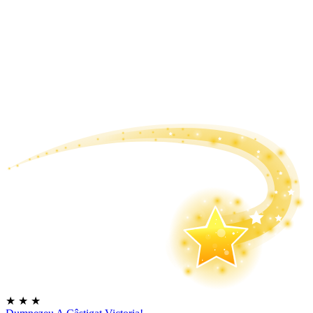
★
★
★