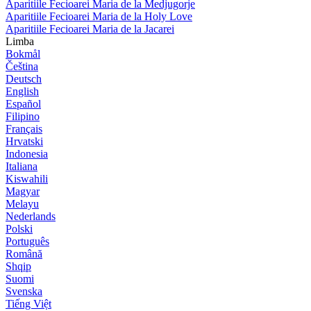
Aparitiile Fecioarei Maria de la Medjugorje
Aparitiile Fecioarei Maria de la Holy Love
Aparitiile Fecioarei Maria de la Jacarei
Limba
Bokmål
Čeština
Deutsch
English
Español
Filipino
Français
Hrvatski
Indonesia
Italiana
Kiswahili
Magyar
Melayu
Nederlands
Polski
Português
Română
Shqip
Suomi
Svenska
Tiếng Việt