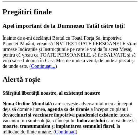
Pregătiri finale
Apel important de la Dumnezeu Tatăl către toți!
Înainte de a-mi dezlănțui Brațul cu Toată Forța Sa, împotriva
Planetei Pământ, vreau să INVITEZ TOATE PERSOANELE să-mi
urmeze Indicațiile și Instrucțiunile pe care le voi da în acest Mesaj,
pentru că vreau ca TOATE PERSOANELE, să fie SALVATE și să
vină să se Întoarcă în Casa Mea de unde a venit, de unde a plecat și
de unde este.
(
Continuați...
)
Alertă roșie
Sfârșitul libertății noastre, al existenței noastre
Noua Ordine Mondială
care servește adversarului meu a început
deja să domine lumea,
agenda
sa
de tiranie
a început cu planul
de
vaccinuri și vaccinare împotriva pandemiei existente
; aceste
vaccinuri nu sunt soluția, ci începutul
holocaustului
care va duce la
moarte
,
transumanism
și
implantarea semnului fiarei
, la
milioane de ființe umane. (
Continuați
)