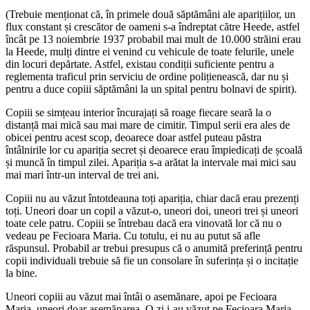
(Trebuie menționat că, în primele două săptămâni ale aparițiilor, un
flux constant și crescător de oameni s-a îndreptat către Heede, astfel
încât pe 13 noiembrie 1937 probabil mai mult de 10.000 străini erau
la Heede, mulți dintre ei venind cu vehicule de toate felurile, unele
din locuri depărtate. Astfel, existau condiții suficiente pentru a
reglementa traficul prin serviciu de ordine polițienească, dar nu și
pentru a duce copiii săptămâni la un spital pentru bolnavi de spirit).
Copiii se simțeau interior încurajați să roage fiecare seară la o
distanță mai mică sau mai mare de cimitir. Timpul serii era ales de
obicei pentru acest scop, deoarece doar astfel puteau păstra
întâlnirile lor cu apariția secret și deoarece erau împiedicați de școală
și muncă în timpul zilei. Apariția s-a arătat la intervale mai mici sau
mai mari într-un interval de trei ani.
Copiii nu au văzut întotdeauna toți apariția, chiar dacă erau prezenți
toți. Uneori doar un copil a văzut-o, uneori doi, uneori trei și uneori
toate cele patru. Copiii se întrebau dacă era vinovată lor că nu o
vedeau pe Fecioara Maria. Cu totulu, ei nu au putut să afle
răspunsul. Probabil ar trebui presupus că o anumită preferință pentru
copii individuali trebuie să fie un consolare în suferința și o incitație
la bine.
Uneori copiii au văzut mai întâi o asemănare, apoi pe Fecioara
Maria, uneori doar asemănarea. O zi i-au văzut pe Fecioara Maria