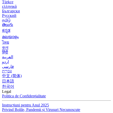
Türkçe
ελληνικά
Български
Русский
தமிழ்
తెలుగు
ಕನ್ನಡ
മലയാളം
ไทย
বাংলা
हिंदी
العربية
اردو
فارسی
עִברִית
中文 (简体)
日本語
한국어
Legal
Politica de Confidențialitate
Instrucțiuni pentru Anul 2025
Privind Bolile, Pandemii și Virusuri Necunoscute