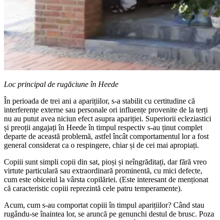
Loc principal de rugăciune în Heede
În perioada de trei ani a aparițiilor, s-a stabilit cu certitudine că
interferențe externe sau personale ori influențe provenite de la terți
nu au putut avea niciun efect asupra apariției. Superiorii ecleziastici
și preoții angajați în Heede în timpul respectiv s-au ținut complet
departe de această problemă, astfel încât comportamentul lor a fost
general considerat ca o respingere, chiar și de cei mai apropiați.
Copiii sunt simpli copii din sat, pioși și neîngrăditați, dar fără vreo
virtute particulară sau extraordinară prominentă, cu mici defecte,
cum este obiceiul la vârsta copilăriei. (Este interesant de menționat
că caracteristic copiii reprezintă cele patru temperamente).
Acum, cum s-au comportat copiii în timpul aparițiilor? Când stau
rugându-se înaintea lor, se aruncă pe genunchi destul de brusc. Poza