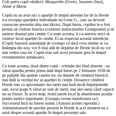
Cele patru copii văzători: Margarethe (Grete), Susanne (Susi),
Annie și Maria
Copiii nu au avut nici o apariție în timpul absenței lor de la Heede
(cu excepția aparițiilor individuale lui Grete G., care au devenit
cunoscute preotului abia mai târziu). După întors, copiilor le-a fost
permis să viziteze biserica (conform instrucțiunilor Gestapoului) și să
urmeze drumul prin cimitir. Cu toate acestea, li s-a interzis strict să
viziteze locul apariției în cimitir. Ei au respectat această interdicție.
(Copiii fuseseră amenințați de Gestapo că dacă ceva similar se va
întâmpla din nou, vor fi duși atât de depărtat de Heede încât nu vor
mai vedea casa lor. Copiii erau sub acest presiune grea în timpul
evenimentelor următoare).
Cu toate acestea, două dintre copii - celelalte doi fiind absente - au
văzut apariția pentru prima dată după întors pe 2 februarie 1938 de
pe pajiștile din spatele caselor lor, nu departe de cimitirul bisericii,
mai întâi la vechiul loc al apariției în cimitir. Deoarece cimitirul
Heede este cu aproximativ doi metri mai înalt decât împrejurimile
sale, locul poate fi văzut pe sute de metri, mai ales iarna când copacii
nu au frunze. În acest timp, fostul paroh local își abandonase poziția
pentru motive importante. (Gestapo ceruse transferarea sa!)
Succesorul încă nu fusese numit. (Autorul acestei raportări.)
Administratorul de parohie prezent în Heede la acel moment nu a
auzit despre această apariție în timpul prezenței sale.