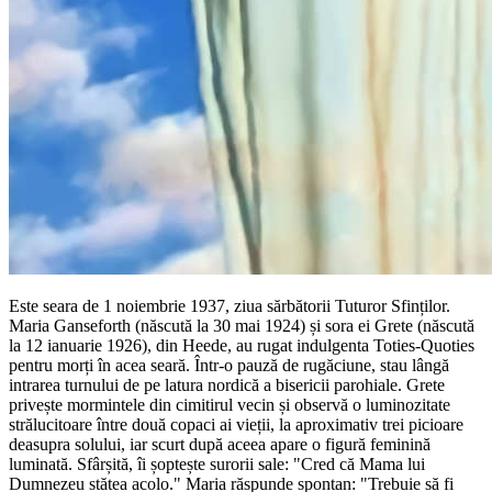
Este seara de 1 noiembrie 1937, ziua sărbătorii Tuturor Sfinților.
Maria Ganseforth (născută la 30 mai 1924) și sora ei Grete (născută
la 12 ianuarie 1926), din Heede, au rugat indulgenta Toties-Quoties
pentru morți în acea seară. Într-o pauză de rugăciune, stau lângă
intrarea turnului de pe latura nordică a bisericii parohiale. Grete
privește mormintele din cimitirul vecin și observă o luminozitate
strălucitoare între două copaci ai vieții, la aproximativ trei picioare
deasupra solului, iar scurt după aceea apare o figură feminină
luminată. Sfârșită, îi șoptește surorii sale: "Cred că Mama lui
Dumnezeu stătea acolo." Maria răspunde spontan: "Trebuie să fi