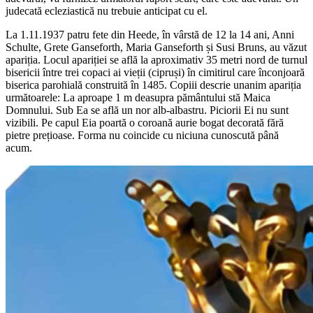
judecată ecleziastică nu trebuie anticipat cu el.
La 1.11.1937 patru fete din Heede, în vârstă de 12 la 14 ani, Anni
Schulte, Grete Ganseforth, Maria Ganseforth și Susi Bruns, au văzut
apariția. Locul apariției se află la aproximativ 35 metri nord de turnul
bisericii între trei copaci ai vieții (cipruși) în cimitirul care înconjoară
biserica parohială construită în 1485. Copiii descrie unanim apariția
următoarele: La aproape 1 m deasupra pământului stă Maica
Domnului. Sub Ea se află un nor alb-albastru. Piciorii Ei nu sunt
vizibili. Pe capul Eia poartă o coroană aurie bogat decorată fără
pietre prețioase. Forma nu coincide cu niciuna cunoscută până
acum.