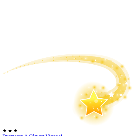
★
★
★