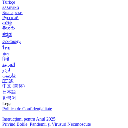
Türkçe
ελληνικά
Български
Русский
தமிழ்
తెలుగు
ಕನ್ನಡ
മലയാളം
ไทย
বাংলা
हिंदी
العربية
اردو
فارسی
עִברִית
中文 (简体)
日本語
한국어
Legal
Politica de Confidențialitate
Instrucțiuni pentru Anul 2025
Privind Bolile, Pandemii și Virusuri Necunoscute