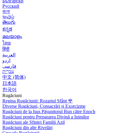
Български
Русский
বাংলা
বதமிழ்
తెలుగు
ಕನ್ನಡ
മലയാളം
ไทย
हिंदी
العربية
اردو
فارسی
עִברִית
中文 (简体)
日本語
한국어
Rugăciuni
Regina Rugăciunii: Rozariul Sfânt
🌹
Diverse Rugăciuni, Consacrări și Exorcizme
Rugăciuni de la Isus Pășunitorul Bun către Enoch
Rugăciuni pentru Prepararea Divină a Inimilor
Rugăciuni ale Sfintei Familii Azil
Rugăciuni din alte Rivelări
Crusada Rugăciunii