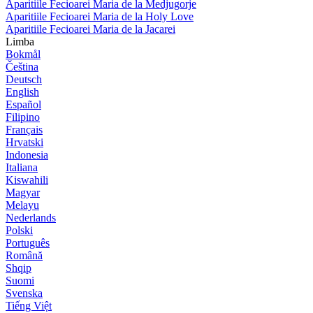
Aparitiile Fecioarei Maria de la Medjugorje
Aparitiile Fecioarei Maria de la Holy Love
Aparitiile Fecioarei Maria de la Jacarei
Limba
Bokmål
Čeština
Deutsch
English
Español
Filipino
Français
Hrvatski
Indonesia
Italiana
Kiswahili
Magyar
Melayu
Nederlands
Polski
Português
Română
Shqip
Suomi
Svenska
Tiếng Việt