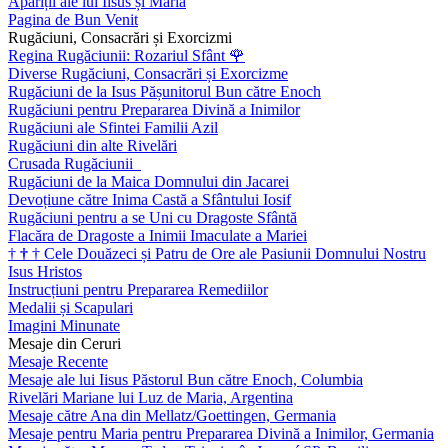
Apariții ale lui Iisus și Maria
Pagina de Bun Venit
Rugăciuni, Consacrări și Exorcizmi
Regina Rugăciunii: Rozariul Sfânt
🌹
Diverse Rugăciuni, Consacrări și Exorcizme
Rugăciuni de la Isus Pășunitorul Bun către Enoch
Rugăciuni pentru Prepararea Divină a Inimilor
Rugăciuni ale Sfintei Familii Azil
Rugăciuni din alte Rivelări
Crusada Rugăciunii
Rugăciuni de la Maica Domnului din Jacarei
Devoțiune către Inima Castă a Sfântului Iosif
Rugăciuni pentru a se Uni cu Dragoste Sfântă
Flacăra de Dragoste a Inimii Imaculate a Mariei
†
†
†
Cele Douăzeci și Patru de Ore ale Pasiunii Domnului Nostru
Isus Hristos
Instrucțiuni pentru Prepararea Remediilor
Medalii și Scapulari
Imagini Minunate
Mesaje din Ceruri
Mesaje Recente
Mesaje ale lui Iisus Păstorul Bun către Enoch, Columbia
Rivelări Mariane lui Luz de Maria, Argentina
Mesaje către Ana din Mellatz/Goettingen, Germania
Mesaje pentru Maria pentru Prepararea Divină a Inimilor, Germania