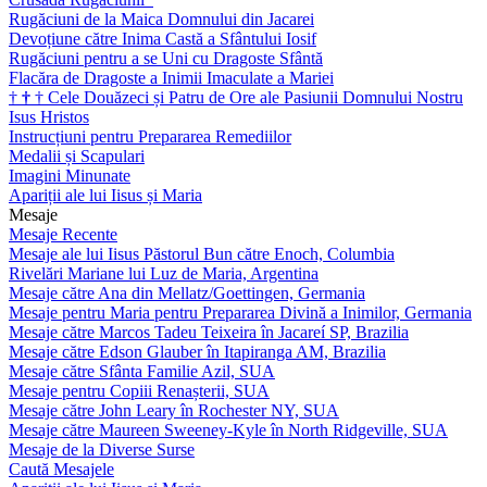
Rugăciuni de la Maica Domnului din Jacarei
Devoțiune către Inima Castă a Sfântului Iosif
Rugăciuni pentru a se Uni cu Dragoste Sfântă
Flacăra de Dragoste a Inimii Imaculate a Mariei
†
†
†
Cele Douăzeci și Patru de Ore ale Pasiunii Domnului Nostru
Isus Hristos
Instrucțiuni pentru Prepararea Remediilor
Medalii și Scapulari
Imagini Minunate
Apariții ale lui Iisus și Maria
Mesaje
Mesaje Recente
Mesaje ale lui Iisus Păstorul Bun către Enoch, Columbia
Rivelări Mariane lui Luz de Maria, Argentina
Mesaje către Ana din Mellatz/Goettingen, Germania
Mesaje pentru Maria pentru Prepararea Divină a Inimilor, Germania
Mesaje către Marcos Tadeu Teixeira în Jacareí SP, Brazilia
Mesaje către Edson Glauber în Itapiranga AM, Brazilia
Mesaje către Sfânta Familie Azil, SUA
Mesaje pentru Copiii Renașterii, SUA
Mesaje către John Leary în Rochester NY, SUA
Mesaje către Maureen Sweeney-Kyle în North Ridgeville, SUA
Mesaje de la Diverse Surse
Caută Mesajele