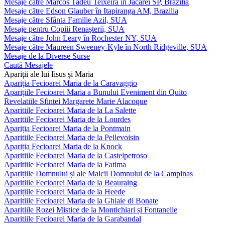
Mesaje către Marcos Tadeu Teixeira în Jacareí SP, Brazilia
Mesaje către Edson Glauber în Itapiranga AM, Brazilia
Mesaje către Sfânta Familie Azil, SUA
Mesaje pentru Copiii Renașterii, SUA
Mesaje către John Leary în Rochester NY, SUA
Mesaje către Maureen Sweeney-Kyle în North Ridgeville, SUA
Mesaje de la Diverse Surse
Caută Mesajele
Apariții ale lui Iisus și Maria
Apariția Fecioarei Maria de la Caravaggio
Aparițiile Fecioarei Maria a Bunului Eveniment din Quito
Revelatiile Sfintei Margarete Marie Alacoque
Aparitiile Fecioarei Maria de la La Salette
Aparitiile Fecioarei Maria de la Lourdes
Apariția Fecioarei Maria de la Pontmain
Aparitiile Fecioarei Maria de la Pellevoisin
Apariția Fecioarei Maria de la Knock
Aparitiile Fecioarei Maria de la Castelpetroso
Aparitiile Fecioarei Maria de la Fatima
Aparițiile Domnului și ale Maicii Domnului de la Campinas
Aparitiile Fecioarei Maria de la Beauraing
Aparițiile Fecioarei Maria de la Heede
Aparitiile Fecioarei Maria de la Ghiaie di Bonate
Aparitiile Rozei Mistice de la Montichiari și Fontanelle
Aparitiile Fecioarei Maria de la Garabandal