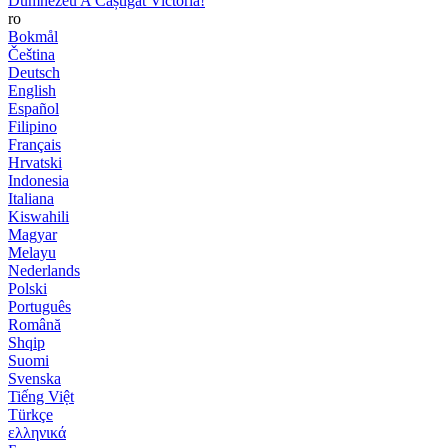
Dumnezeu A Câștigat Victoria!
ro
Bokmål
Čeština
Deutsch
English
Español
Filipino
Français
Hrvatski
Indonesia
Italiana
Kiswahili
Magyar
Melayu
Nederlands
Polski
Português
Română
Shqip
Suomi
Svenska
Tiếng Việt
Türkçe
ελληνικά