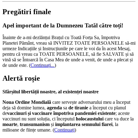
Pregătiri finale
Apel important de la Dumnezeu Tatăl către toți!
Înainte de a-mi dezlănțui Brațul cu Toată Forța Sa, împotriva
Planetei Pământ, vreau să INVITEZ TOATE PERSOANELE să-mi
urmeze Indicațiile și Instrucțiunile pe care le voi da în acest Mesaj,
pentru că vreau ca TOATE PERSOANELE, să fie SALVATE și să
vină să se Întoarcă în Casa Mea de unde a venit, de unde a plecat și
de unde este.
(
Continuați...
)
Alertă roșie
Sfârșitul libertății noastre, al existenței noastre
Noua Ordine Mondială
care servește adversarului meu a început
deja să domine lumea,
agenda
sa
de tiranie
a început cu planul
de
vaccinuri și vaccinare împotriva pandemiei existente
; aceste
vaccinuri nu sunt soluția, ci începutul
holocaustului
care va duce la
moarte
,
transumanism
și
implantarea semnului fiarei
, la
milioane de ființe umane. (
Continuați
)