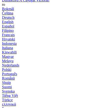
Dumnezeu A Câștigat Victoria!
ro
Bokmål
Čeština
Deutsch
English
Español
Filipino
Français
Hrvatski
Indonesia
Italiana
Kiswahili
Magyar
Melayu
Nederlands
Polski
Português
Română
Shqip
Suomi
Svenska
Tiếng Việt
Türkçe
ελληνικά