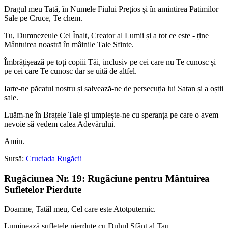
Dragul meu Tată, în Numele Fiului Prețios și în amintirea Patimilor
Sale pe Cruce, Te chem.
Tu, Dumnezeule Cel Înalt, Creator al Lumii și a tot ce este - ține
Mântuirea noastră în mâinile Tale Sfinte.
Îmbrățișează pe toți copiii Tăi, inclusiv pe cei care nu Te cunosc și
pe cei care Te cunosc dar se uită de altfel.
Iarte-ne păcatul nostru și salvează-ne de persecuția lui Satan și a oștii
sale.
Luăm-ne în Brațele Tale și umplește-ne cu speranța pe care o avem
nevoie să vedem calea Adevărului.
Amin.
Sursă:
Cruciada Rugăcii
Rugăciunea Nr. 19: Rugăciune pentru Mântuirea
Sufletelor Pierdute
Doamne, Tatăl meu, Cel care este Atotputernic.
Luminează sufletele pierdute cu Duhul Sfânt al Tau.