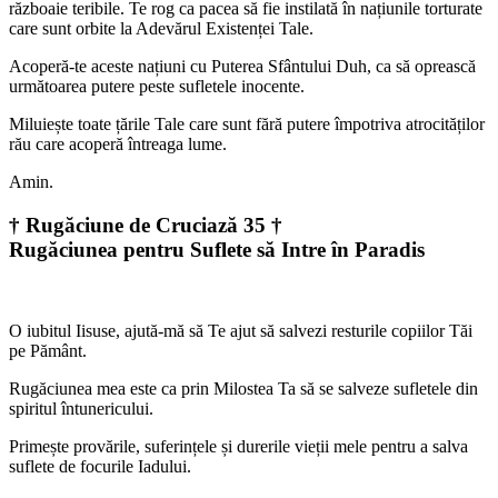
războaie teribile. Te rog ca pacea să fie instilată în națiunile torturate
care sunt orbite la Adevărul Existenței Tale.
Acoperă-te aceste națiuni cu Puterea Sfântului Duh, ca să oprească
următoarea putere peste sufletele inocente.
Miluiește toate țările Tale care sunt fără putere împotriva atrocităților
rău care acoperă întreaga lume.
Amin.
† Rugăciune de Cruciază 35 †
Rugăciunea pentru Suflete să Intre în Paradis
O iubitul Iisuse, ajută-mă să Te ajut să salvezi resturile copiilor Tăi
pe Pământ.
Rugăciunea mea este ca prin Milostea Ta să se salveze sufletele din
spiritul întunericului.
Primește provările, suferințele și durerile vieții mele pentru a salva
suflete de focurile Iadului.