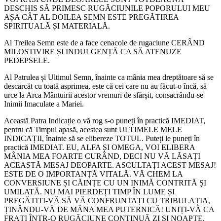
DESCHIS SĂ PRIMESC RUGĂCIUNILE POPORULUI MEU
AȘA CÂT AL DOILEA SEMN ESTE PREGĂTIREA
SPIRITUALĂ ȘI MATERIALĂ.
Al Treilea Semn este de a face cenacole de rugaciune CERÂND
MILOSTIVIRE ȘI INDULGENȚĂ CA SĂ ATENUZE
PEDEPSELE.
Al Patrulea și Ultimul Semn, înainte ca mânia mea dreptătoare să se
descarcăt cu toată asprimea, este că cei care nu au făcut-o încă, să
urce la Arca Mântuirii acestor vremuri de sfârșit, consacrându-se
Inimii Imaculate a Mariei.
Această Patra Indicație o vă rog s-o puneți în practică IMEDIAT,
pentru că Timpul apasă, acestea sunt ULTIMELE MELE
INDICAȚII, înainte să se elibereze TOTUL. Puteți le puneți în
practică IMEDIAT. EU, ALFA ȘI OMEGA, VOI ELIBERA
MÂNIA MEA FOARTE CURÂND, DECI NU VĂ LĂSAȚI
ACEASTĂ MESAJ DEOPARTE. ASCULTAȚI ACEST MESAJ!
ESTE DE O IMPORTANȚĂ VITALĂ. VĂ CHEM LA
CONVERSIUNE ȘI CĂINȚE CU UN INIMĂ CONTRITĂ ȘI
UMILATĂ. NU MAI PIERDEȚI TIMP ÎN LUME ȘI
PREGĂTITI-VĂ SĂ VĂ CONFRUNTAȚI CU TRIBULAȚIA,
ȚINÂNDU-VĂ DE MÂNA MEA PUTERNICĂ! UNIȚI-VĂ CA
FRAȚI ÎNTR-O RUGĂCIUNE CONTINUĂ ZI ȘI NOAPTE,