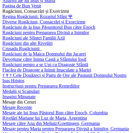
Apariții ale lui Iisus și Maria
Pagina de Bun Venit
Rugăciuni, Consacrări și Exorcizmi
Regina Rugăciunii: Rozariul Sfânt
🌹
Diverse Rugăciuni, Consacrări și Exorcizme
Rugăciuni de la Isus Pășunitorul Bun către Enoch
Rugăciuni pentru Prepararea Divină a Inimilor
Rugăciuni ale Sfintei Familii Azil
Rugăciuni din alte Rivelări
Crusada Rugăciunii
Rugăciuni de la Maica Domnului din Jacarei
Devoțiune către Inima Castă a Sfântului Iosif
Rugăciuni pentru a se Uni cu Dragoste Sfântă
Flacăra de Dragoste a Inimii Imaculate a Mariei
†
†
†
Cele Douăzeci și Patru de Ore ale Pasiunii Domnului Nostru
Isus Hristos
Instrucțiuni pentru Prepararea Remediilor
Medalii și Scapulari
Imagini Minunate
Mesaje din Ceruri
Mesaje Recente
Mesaje ale lui Iisus Păstorul Bun către Enoch, Columbia
Rivelări Mariane lui Luz de Maria, Argentina
Mesaje către Ana din Mellatz/Goettingen, Germania
Mesaje pentru Maria pentru Prepararea Divină a Inimilor, Germania