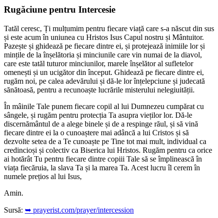
Rugăciune pentru Intercesie
Tatăl ceresc, Ți mulțumim pentru fiecare viață care s-a născut din sus
și este acum în uniunea cu Hristos Isus Capul nostru și Mântuitor.
Pazește și ghidează pe fiecare dintre ei, și protejează inimiile lor și
mințile de la înșelătoria și minciunile care vin numai de la diavol,
care este tatăl tuturor minciunilor, marele înșelător al sufletelor
omenești și un ucigător din început. Ghidează pe fiecare dintre ei,
rugăm noi, pe calea adevărului și dă-le lor înțelepciune și judecată
sănătoasă, pentru a recunoaște lucrările misterului nelegiuității.
În mâinile Tale punem fiecare copil al lui Dumnezeu cumpărat cu
sângele, și rugăm pentru protecția Ta asupra vieților lor. Dă-le
discernământul de a alege binele și de a respinge răul, și să vină
fiecare dintre ei la o cunoaștere mai adâncă a lui Cristos și să
dezvolte setea de a Te cunoaște pe Tine tot mai mult, individual ca
credincioși și colectiv ca Biserica lui Hristos. Rugăm pentru ca orice
ai hotărât Tu pentru fiecare dintre copiii Tale să se împlinească în
viața fiecăruia, la slava Ta și la marea Ta. Acest lucru îl cerem în
numele prețios al lui Isus,
Amin.
Sursă:
➥ prayerist.com/prayer/intercession