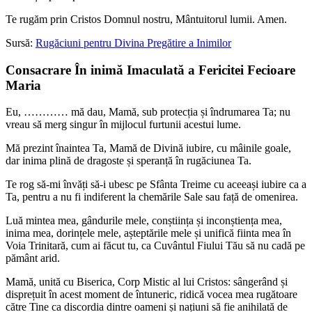
Te rugăm prin Cristos Domnul nostru, Mântuitorul lumii. Amen.
Sursă:
Rugăciuni pentru Divina Pregătire a Inimilor
Consacrare În inimă Imaculată a Fericitei Fecioare
Maria
Eu, ………… mă dau, Mamă, sub protecția și îndrumarea Ta; nu
vreau să merg singur în mijlocul furtunii acestui lume.
Mă prezint înaintea Ta, Mamă de Divină iubire, cu mâinile goale,
dar inima plină de dragoste și speranță în rugăciunea Ta.
Te rog să-mi învăți să-i ubesc pe Sfânta Treime cu aceeași iubire ca a
Ta, pentru a nu fi indiferent la chemările Sale sau față de omenirea.
Luă mintea mea, gândurile mele, conștiința și inconștiența mea,
inima mea, dorințele mele, așteptările mele și unifică fiinta mea în
Voia Trinitară, cum ai făcut tu, ca Cuvântul Fiului Tău să nu cadă pe
pământ arid.
Mamă, unită cu Biserica, Corp Mistic al lui Cristos: sângerând și
disprețuit în acest moment de întuneric, ridică vocea mea rugătoare
către Tine ca discordia dintre oameni și națiuni să fie anihilată de