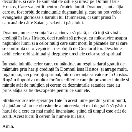
dezordine, și care Te sunt atât de ostile și urăsc pe Domnul Isus
Hristos, Care s-a jertfit pentru păcatele lumii. Doamne, sunt atâția
care au fost orbiți de minciunile dușmanului și care nu pot vedea
evanghelia glorioasă a harului lui Dumnezeu, ci sunt prinși în
capcană de către Satan și sclavi ai păcatului.
Doamne, nu este voința Ta ca cineva să piară, ci că toți să vină la
credință în Isus Hristos, deci rugăm să privești cu milostivire asupra
națiunilor lumii și a celor mulți care sunt morți în păcatele lor și care
se confruntă cu o veșnicie - despărțită de Creatorul lor. Deschide
ochii celor orbi spiritual și dezghețe urechele celor surzi spiritual!
Înmoaie inimiile celor care, cu mândrie, au respins darul gratuit de
mântuire prin har și credință în Domnul Isus Hristos, și atrage mulți,
rugăm noi, cei pierduți spiritual, într-o credință salvatoare în Cristos.
Rugăm împotriva multor fortărețe diferite care țin prizonier inimile și
mințile atât de mulților, și cerem ca dezmințirile satanice care au
prins atâția să fie descoperite pentru ce sunt ele.
Strălucesc soarele speranței Tale în acest lume pierdut și muribund,
și ajută-ne să nu ne obosim de a interceda, ci mai degrabă să găsim
harul de a cere cu mai multă intensitate, știind că timpul este atât de
scurt. Acest lucru îl cerem în numele lui Isus,
Amin.