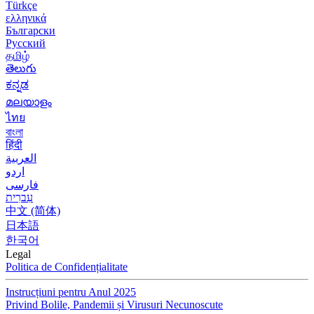
Türkçe
ελληνικά
Български
Русский
தமிழ்
తెలుగు
ಕನ್ನಡ
മലയാളം
ไทย
বাংলা
हिंदी
العربية
اردو
فارسی
עִברִית
中文 (简体)
日本語
한국어
Legal
Politica de Confidențialitate
Instrucțiuni pentru Anul 2025
Privind Bolile, Pandemii și Virusuri Necunoscute