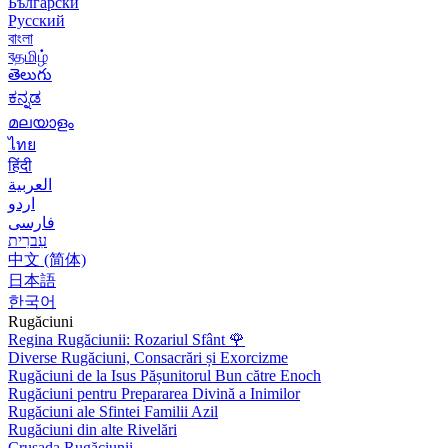
Български
Русский
বাংলা
বதமிழ்
తెలుగు
ಕನ್ನಡ
മലയാളം
ไทย
हिंदी
العربية
اردو
فارسی
עִברִית
中文 (简体)
日本語
한국어
Rugăciuni
Regina Rugăciunii: Rozariul Sfânt
🌹
Diverse Rugăciuni, Consacrări și Exorcizme
Rugăciuni de la Isus Pășunitorul Bun către Enoch
Rugăciuni pentru Prepararea Divină a Inimilor
Rugăciuni ale Sfintei Familii Azil
Rugăciuni din alte Rivelări
Crusada Rugăciunii