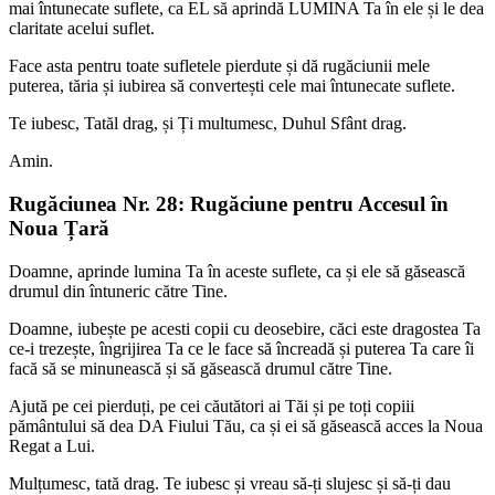
mai întunecate suflete, ca EL să aprindă LUMINA Ta în ele și le dea
claritate acelui suflet.
Face asta pentru toate sufletele pierdute și dă rugăciunii mele
puterea, tăria și iubirea să convertești cele mai întunecate suflete.
Te iubesc, Tatăl drag, și Ți multumesc, Duhul Sfânt drag.
Amin.
Rugăciunea Nr. 28: Rugăciune pentru Accesul în
Noua Țară
Doamne, aprinde lumina Ta în aceste suflete, ca și ele să găsească
drumul din întuneric către Tine.
Doamne, iubește pe acesti copii cu deosebire, căci este dragostea Ta
ce-i trezește, îngrijirea Ta ce le face să încreadă și puterea Ta care îi
facă să se minunească și să găsească drumul către Tine.
Ajută pe cei pierduți, pe cei căutători ai Tăi și pe toți copiii
pământului să dea DA Fiului Tău, ca și ei să găsească acces la Noua
Regat a Lui.
Mulțumesc, tată drag. Te iubesc și vreau să-ți slujesc și să-ți dau