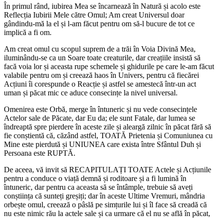
În primul rând, iubirea Mea se încarnează în Natură și acolo este
Reflecția Iubirii Mele către Omul; Am creat Universul doar
gândindu-mă la el și l-am făcut pentru om să-l bucure de tot ce
implică a fi om.
Am creat omul cu scopul suprem de a trăi în Voia Divină Mea,
iluminându-se ca un Soare toate creaturile, dar creațiile insistă să
facă voia lor și aceasta rupe schemele și ghidurile pe care le-am făcut
valabile pentru om și creează haos în Univers, pentru că fiecărei
Acțiuni îi corespunde o Reacție și astfel se amestecă într-un act
uman și păcat mic ce aduce consecințe la nivel universal.
Omenirea este Orbă, merge în întuneric și nu vede consecințele
Actelor sale de Păcate, dar Eu da; ele sunt Fatale, dar lumea se
îndreaptă spre pierdere în aceste zile și aleargă zilnic în păcat fără să
fie conștientă că, căzând astfel, TOATĂ Prietenia și Comuniunea cu
Mine este pierdută și UNIUNEA care exista între Sfântul Duh și
Persoana este RUPTĂ.
De aceea, vă invit să RECAPITULAȚI TOATE Actele și Acțiunile
pentru a conduce o viață demnă și roditoare și a fi lumină în
întuneric, dar pentru ca aceasta să se întâmple, trebuie să aveți
conștiința că sunteți greșiți; dar în aceste Ultime Vremuri, mândria
orbește omul, creează o pâslă pe simțurile lui și îl face să creadă că
nu este nimic rău la actele sale și ca urmare că el nu se află în păcat,