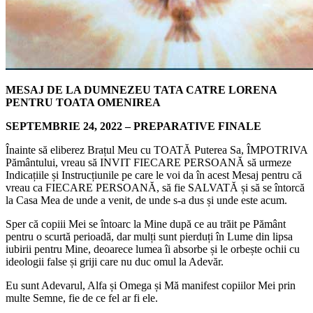
MESAJ DE LA DUMNEZEU TATA CATRE LORENA
PENTRU TOATA OMENIREA
SEPTEMBRIE 24, 2022 – PREPARATIVE FINALE
Înainte să eliberez Brațul Meu cu TOATĂ Puterea Sa, ÎMPOTRIVA
Pământului, vreau să INVIT FIECARE PERSOANĂ să urmeze
Indicațiile și Instrucțiunile pe care le voi da în acest Mesaj pentru că
vreau ca FIECARE PERSOANĂ, să fie SALVATĂ și să se întorcă
la Casa Mea de unde a venit, de unde s-a dus și unde este acum.
Sper că copiii Mei se întoarc la Mine după ce au trăit pe Pământ
pentru o scurtă perioadă, dar mulți sunt pierduți în Lume din lipsa
iubirii pentru Mine, deoarece lumea îi absorbe și le orbește ochii cu
ideologii false și griji care nu duc omul la Adevăr.
Eu sunt Adevarul, Alfa și Omega și Mă manifest copiilor Mei prin
multe Semne, fie de ce fel ar fi ele.