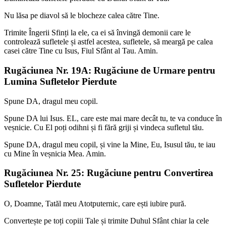
Nu lăsa pe diavol să le blocheze calea către Tine.
Trimite Îngerii Sfinți la ele, ca ei să învingă demonii care le
controlează sufletele și astfel acestea, sufletele, să meargă pe calea
casei către Tine cu Isus, Fiul Sfânt al Tau. Amin.
Rugăciunea Nr. 19A: Rugăciune de Urmare pentru
Lumina Sufletelor Pierdute
Spune DA, dragul meu copil.
Spune DA lui Isus. EL, care este mai mare decât tu, te va conduce în
veșnicie. Cu El poți odihni și fi fără griji și vindeca sufletul tău.
Spune DA, dragul meu copil, și vine la Mine, Eu, Isusul tău, te iau
cu Mine în veșnicia Mea. Amin.
Rugăciunea Nr. 25: Rugăciune pentru Convertirea
Sufletelor Pierdute
O, Doamne, Tatăl meu Atotputernic, care ești iubire pură.
Convertește pe toți copiii Tale și trimite Duhul Sfânt chiar la cele