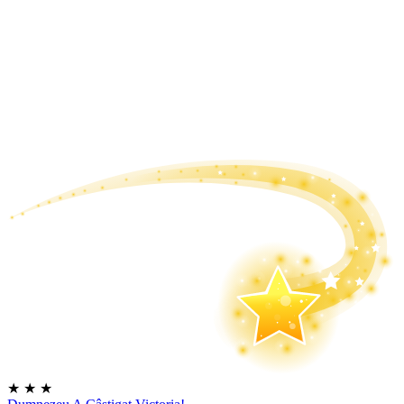
★
★
★