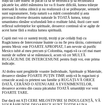
frații tăi care trăiesc în păcat ca să se trezească și să recunoască
păcatele lor, altfel mântuirea lor va fi foarte dificilă, lumea trăiește
imersată în rutina zilnică și nu realizează că se prăbușește, semnele
sunt supranumere, forța naturii s-a mărit considerabil și asta
provoacă diverse dezastru naturale în TOATĂ lumea, totuși
umanitatea rămâne scufundată într-o realitate falsă, iluzii care sunt
reflexul suferințelor lor spirituale, deoarece continuă să se agățe de
acest lume fără a realiza lumea spirituală.
Copiii mei voi ce sunteți treziți, treziți și pe ceilalți frați cu
Rugăciunea de Intercesiune înainte ca nu fie prea târziu, cutremurul
pentru Mexic este FOARTE APROPIAT, I am nevoie să purific
Mexico iubit al meu precum și Colombia, rugați-vă ca cel mai mare
număr de suflete să se mântuiască, acum vă cer MULTĂ
RUGĂCIUNE DE INTERCESIUNE pentru frații voi, este prima
indicație.
Al doilea sunt pregătirile voastre Individuale, Spirituale și Materiale,
deoarece rămâne FOARTE PUȚIN TIMP, uniți-vă în rugaciuni și
cenacole acasă cu prieteni sau familie și RUGAȚI-VĂ ORICE
DATĂ, CERÂND O ATENUARE A EVENIMENTELOR,
deoarece acestea din cauza păcatului TOATĂ umanității vor veni
FOARTE TARE.
Dar dacă mi AȚI CERE MILOSTIVIRE ȘI INDULGENȚĂ, VĂ
VOI RĂSPUNDE DEOARECE SUNT TOTDEAUNA