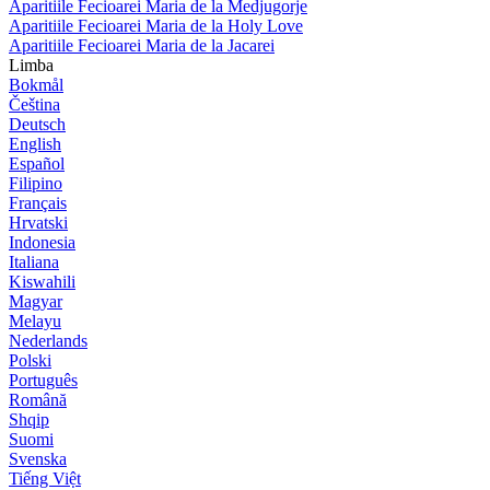
Aparitiile Fecioarei Maria de la Medjugorje
Aparitiile Fecioarei Maria de la Holy Love
Aparitiile Fecioarei Maria de la Jacarei
Limba
Bokmål
Čeština
Deutsch
English
Español
Filipino
Français
Hrvatski
Indonesia
Italiana
Kiswahili
Magyar
Melayu
Nederlands
Polski
Português
Română
Shqip
Suomi
Svenska
Tiếng Việt