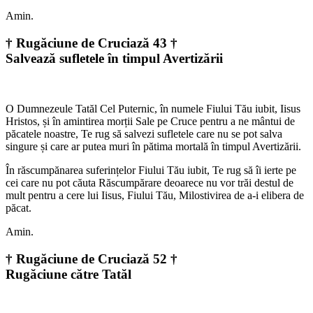
Amin.
† Rugăciune de Cruciază 43 †
Salvează sufletele în timpul Avertizării
O Dumnezeule Tatăl Cel Puternic, în numele Fiului Tău iubit, Iisus
Hristos, și în amintirea morții Sale pe Cruce pentru a ne mântui de
păcatele noastre, Te rug să salvezi sufletele care nu se pot salva
singure și care ar putea muri în pătima mortală în timpul Avertizării.
În răscumpănarea suferințelor Fiului Tău iubit, Te rug să îi ierte pe
cei care nu pot căuta Răscumpărare deoarece nu vor trăi destul de
mult pentru a cere lui Iisus, Fiului Tău, Milostivirea de a-i elibera de
păcat.
Amin.
† Rugăciune de Cruciază 52 †
Rugăciune către Tatăl