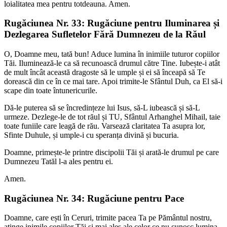
loialitatea mea pentru totdeauna. Amen.
Rugăciunea Nr. 33: Rugăciune pentru Iluminarea și
Dezlegarea Sufletelor Fără Dumnezeu de la Răul
O, Doamne meu, tată bun! Aduce lumina în inimiile tuturor copiilor
Tăi. Iluminează-le ca să recunoască drumul către Tine. Iubește-i atât
de mult încât această dragoste să le umple și ei să înceapă să Te
dorească din ce în ce mai tare. Apoi trimite-le Sfântul Duh, ca El să-i
scape din toate întunericurile.
Dă-le puterea să se încredințeze lui Isus, să-L iubească și să-L
urmeze. Dezlege-le de tot răul și TU, Sfântul Arhanghel Mihail, taie
toate funiile care leagă de rău. Varsează claritatea Ta asupra lor,
Sfinte Duhule, și umple-i cu speranța divină și bucuria.
Doamne, primește-le printre discipolii Tăi și arată-le drumul pe care
Dumnezeu Tatăl l-a ales pentru ei.
Amen.
Rugăciunea Nr. 34: Rugăciune pentru Pace
Doamne, care ești în Ceruri, trimite pacea Ta pe Pământul nostru,
atinge inimile copiilor Tăi și mai ales ale celor ce nu cunosc lumina