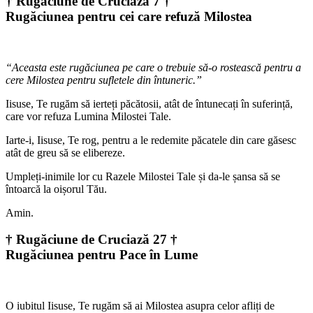
† Rugăciune de Cruciază 7 †
Rugăciunea pentru cei care refuză Milostea
“Aceasta este rugăciunea pe care o trebuie să-o rostească pentru a
cere Milostea pentru sufletele din întuneric.”
Iisuse, Te rugăm să ierteți păcătosii, atât de întunecați în suferință,
care vor refuza Lumina Milostei Tale.
Iarte-i, Iisuse, Te rog, pentru a le redemite păcatele din care găsesc
atât de greu să se elibereze.
Umpleți-inimile lor cu Razele Milostei Tale și da-le șansa să se
întoarcă la oișorul Tău.
Amin.
† Rugăciune de Cruciază 27 †
Rugăciunea pentru Pace în Lume
O iubitul Iisuse, Te rugăm să ai Milostea asupra celor afliți de