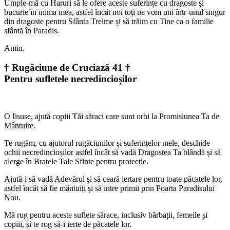
Umple-mă cu Haruri să le ofere aceste suferințe cu dragoste și
bucurie în inima mea, astfel încât noi toți ne vom uni într-unul singur
din dragoste pentru Sfânta Treime și să trăim cu Tine ca o familie
sfântă în Paradis.
Amin.
† Rugăciune de Cruciază 41 †
Pentru sufletele necredincioșilor
O Iisuse, ajută copiii Tăi săraci care sunt orbi la Promisiunea Ta de
Mântuire.
Te rugăm, cu ajutorul rugăciunilor și suferințelor mele, deschide
ochii necredincioșilor astfel încât să vadă Dragostea Ta blândă și să
alerge în Brațele Tale Sfinte pentru protecție.
Ajută-i să vadă Adevărul și să ceară iertare pentru toate păcatele lor,
astfel încât să fie mântuiți și să intre primii prin Poarta Paradisului
Nou.
Mă rug pentru aceste suflete sărace, inclusiv bărbații, femeile și
copiii, și te rog să-i ierte de păcatele lor.