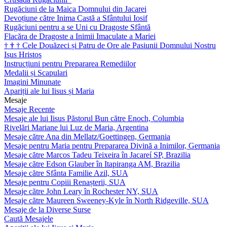
Rugăciuni de la Maica Domnului din Jacarei
Devoțiune către Inima Castă a Sfântului Iosif
Rugăciuni pentru a se Uni cu Dragoste Sfântă
Flacăra de Dragoste a Inimii Imaculate a Mariei
†
†
†
Cele Douăzeci și Patru de Ore ale Pasiunii Domnului Nostru
Isus Hristos
Instrucțiuni pentru Prepararea Remediilor
Medalii și Scapulari
Imagini Minunate
Apariții ale lui Iisus și Maria
Mesaje
Mesaje Recente
Mesaje ale lui Iisus Păstorul Bun către Enoch, Columbia
Rivelări Mariane lui Luz de Maria, Argentina
Mesaje către Ana din Mellatz/Goettingen, Germania
Mesaje pentru Maria pentru Prepararea Divină a Inimilor, Germania
Mesaje către Marcos Tadeu Teixeira în Jacareí SP, Brazilia
Mesaje către Edson Glauber în Itapiranga AM, Brazilia
Mesaje către Sfânta Familie Azil, SUA
Mesaje pentru Copiii Renașterii, SUA
Mesaje către John Leary în Rochester NY, SUA
Mesaje către Maureen Sweeney-Kyle în North Ridgeville, SUA
Mesaje de la Diverse Surse
Caută Mesajele