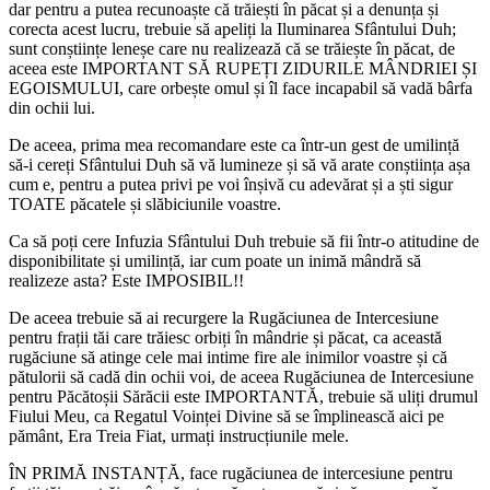
dar pentru a putea recunoaște că trăiești în păcat și a denunța și
corecta acest lucru, trebuie să apeliți la Iluminarea Sfântului Duh;
sunt conștiințe leneșe care nu realizează că se trăiește în păcat, de
aceea este IMPORTANT SĂ RUPEȚI ZIDURILE MÂNDRIEI ȘI
EGOISMULUI, care orbește omul și îl face incapabil să vadă bârfa
din ochii lui.
De aceea, prima mea recomandare este ca într-un gest de umilință
să-i cereți Sfântului Duh să vă lumineze și să vă arate conștiința așa
cum e, pentru a putea privi pe voi înșivă cu adevărat și a ști sigur
TOATE păcatele și slăbiciunile voastre.
Ca să poți cere Infuzia Sfântului Duh trebuie să fii într-o atitudine de
disponibilitate și umilință, iar cum poate un inimă mândră să
realizeze asta? Este IMPOSIBIL!!
De aceea trebuie să ai recurgere la Rugăciunea de Intercesiune
pentru frații tăi care trăiesc orbiți în mândrie și păcat, ca această
rugăciune să atinge cele mai intime fire ale inimilor voastre și că
pătulorii să cadă din ochii voi, de aceea Rugăciunea de Intercesiune
pentru Păcătoșii Sărăcii este IMPORTANTĂ, trebuie să uliți drumul
Fiului Meu, ca Regatul Voinței Divine să se împlinească aici pe
pământ, Era Treia Fiat, urmați instrucțiunile mele.
ÎN PRIMĂ INSTANȚĂ, face rugăciunea de intercesiune pentru