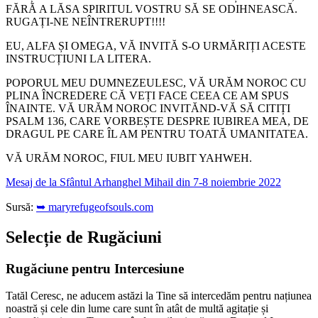
FĂRĂ A LĂSA SPIRITUL VOSTRU SĂ SE ODIHNEASCĂ.
RUGAȚI-NE NEÎNTRERUPT!!!!
EU, ALFA ȘI OMEGA, VĂ INVITĂ S-O URMĂRIȚI ACESTE
INSTRUCȚIUNI LA LITERA.
POPORUL MEU DUMNEZEULESC, VĂ URĂM NOROC CU
PLINA ÎNCREDERE CĂ VEȚI FACE CEEA CE AM SPUS
ÎNAINTE. VĂ URĂM NOROC INVITĂND-VĂ SĂ CITIȚI
PSALM 136, CARE VORBEȘTE DESPRE IUBIREA MEA, DE
DRAGUL PE CARE ÎL AM PENTRU TOATĂ UMANITATEA.
VĂ URĂM NOROC, FIUL MEU IUBIT YAHWEH.
Mesaj de la Sfântul Arhanghel Mihail din 7-8 noiembrie 2022
Sursă:
➥ maryrefugeofsouls.com
Selecție de Rugăciuni
Rugăciune pentru Intercesiune
Tatăl Ceresc, ne aducem astăzi la Tine să intercedăm pentru națiunea
noastră și cele din lume care sunt în atât de multă agitație și