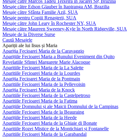
Mesaje către Marcos Tadeu Teixeira în Jacareí SP, Brazilia
Mesaje către Edson Glauber în Itapiranga AM, Brazilia
Mesaje către Sfânta Familie Azil, SUA
Mesaje pentru Copiii Renașterii, SUA
Mesaje către John Leary în Rochester NY, SUA
Mesaje către Maureen Sweeney-Kyle în North Ridgeville, SUA
Mesaje de la Diverse Surse
Caută Mesajele
Apariții ale lui Iisus și Maria
Apariția Fecioarei Maria de la Caravaggio
Aparițiile Fecioarei Maria a Bunului Eveniment din Quito
Revelatiile Sfintei Margarete Marie Alacoque
Aparitiile Fecioarei Maria de la La Salette
Aparitiile Fecioarei Maria de la Lourdes
Apariția Fecioarei Maria de la Pontmain
Aparitiile Fecioarei Maria de la Pellevoisin
Apariția Fecioarei Maria de la Knock
Aparitiile Fecioarei Maria de la Castelpetroso
Aparitiile Fecioarei Maria de la Fatima
Aparițiile Domnului și ale Maicii Domnului de la Campinas
Aparitiile Fecioarei Maria de la Beauraing
Aparițiile Fecioarei Maria de la Heede
Aparitiile Fecioarei Maria de la Ghiaie di Bonate
Aparitiile Rozei Mistice de la Montichiari și Fontanelle
Aparitiile Fecioarei Maria de la Garabandal