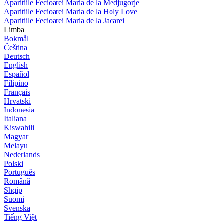
Aparitiile Fecioarei Maria de la Medjugorje
Aparitiile Fecioarei Maria de la Holy Love
Aparitiile Fecioarei Maria de la Jacarei
Limba
Bokmål
Čeština
Deutsch
English
Español
Filipino
Français
Hrvatski
Indonesia
Italiana
Kiswahili
Magyar
Melayu
Nederlands
Polski
Português
Română
Shqip
Suomi
Svenska
Tiếng Việt