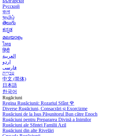
Български
Русский
বাংলা
বதமிழ்
తెలుగు
ಕನ್ನಡ
മലയാളം
ไทย
हिंदी
العربية
اردو
فارسی
עִברִית
中文 (简体)
日本語
한국어
Rugăciuni
Regina Rugăciunii: Rozariul Sfânt
🌹
Diverse Rugăciuni, Consacrări și Exorcizme
Rugăciuni de la Isus Pășunitorul Bun către Enoch
Rugăciuni pentru Prepararea Divină a Inimilor
Rugăciuni ale Sfintei Familii Azil
Rugăciuni din alte Rivelări
Crusada Rugăciunii