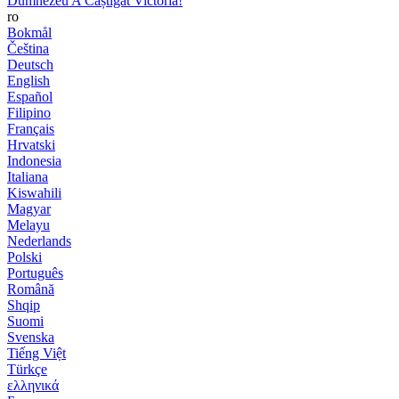
Dumnezeu A Câștigat Victoria!
ro
Bokmål
Čeština
Deutsch
English
Español
Filipino
Français
Hrvatski
Indonesia
Italiana
Kiswahili
Magyar
Melayu
Nederlands
Polski
Português
Română
Shqip
Suomi
Svenska
Tiếng Việt
Türkçe
ελληνικά