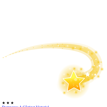
★
★
★