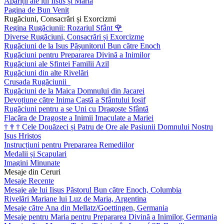
Apariții ale lui Iisus și Maria
Pagina de Bun Venit
Rugăciuni, Consacrări și Exorcizmi
Regina Rugăciunii: Rozariul Sfânt
🌹
Diverse Rugăciuni, Consacrări și Exorcizme
Rugăciuni de la Isus Pășunitorul Bun către Enoch
Rugăciuni pentru Prepararea Divină a Inimilor
Rugăciuni ale Sfintei Familii Azil
Rugăciuni din alte Rivelări
Crusada Rugăciunii
Rugăciuni de la Maica Domnului din Jacarei
Devoțiune către Inima Castă a Sfântului Iosif
Rugăciuni pentru a se Uni cu Dragoste Sfântă
Flacăra de Dragoste a Inimii Imaculate a Mariei
†
†
†
Cele Douăzeci și Patru de Ore ale Pasiunii Domnului Nostru
Isus Hristos
Instrucțiuni pentru Prepararea Remediilor
Medalii și Scapulari
Imagini Minunate
Mesaje din Ceruri
Mesaje Recente
Mesaje ale lui Iisus Păstorul Bun către Enoch, Columbia
Rivelări Mariane lui Luz de Maria, Argentina
Mesaje către Ana din Mellatz/Goettingen, Germania
Mesaje pentru Maria pentru Prepararea Divină a Inimilor, Germania