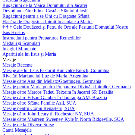
Rugăciuni de la Maica Domnului din Jacarei
Devoțiune către Inima Castă a Sfântului Iosif
Rugăciuni pentru a se Uni cu Dragoste Sfântă
Flacăra de Dragoste a Inimii Imaculate a Mariei
†
†
†
Cele Douăzeci și Patru de Ore ale Pasiunii Domnului Nostru
Isus Hristos
Instrucțiuni pentru Prepararea Remediilor
Medalii și Scapulari
Imagini Minunate
Apariții ale lui Iisus și Maria
Mesaje
Mesaje Recente
Mesaje ale lui Iisus Păstorul Bun către Enoch, Columbia
Rivelări Mariane lui Luz de Maria, Argentina
Mesaje către Ana din Mellatz/Goettingen, Germania
Mesaje pentru Maria pentru Prepararea Divină a Inimilor, Germania
Mesaje către Marcos Tadeu Teixeira în Jacareí SP, Brazilia
Mesaje către Edson Glauber în Itapiranga AM, Brazilia
Mesaje către Sfânta Familie Azil, SUA
Mesaje pentru Copiii Renașterii, SUA
Mesaje către John Leary în Rochester NY, SUA
Mesaje către Maureen Sweeney-Kyle în North Ridgeville, SUA
Mesaje de la Diverse Surse
Caută Mesajele