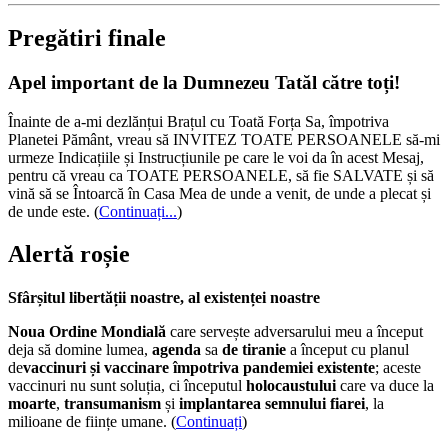
Pregătiri finale
Apel important de la Dumnezeu Tatăl către toți!
Înainte de a-mi dezlănțui Brațul cu Toată Forța Sa, împotriva
Planetei Pământ, vreau să INVITEZ TOATE PERSOANELE să-mi
urmeze Indicațiile și Instrucțiunile pe care le voi da în acest Mesaj,
pentru că vreau ca TOATE PERSOANELE, să fie SALVATE și să
vină să se Întoarcă în Casa Mea de unde a venit, de unde a plecat și
de unde este.
(
Continuați...
)
Alertă roșie
Sfârșitul libertății noastre, al existenței noastre
Noua Ordine Mondială
care servește adversarului meu a început
deja să domine lumea,
agenda
sa
de tiranie
a început cu planul
de
vaccinuri și vaccinare împotriva pandemiei existente
; aceste
vaccinuri nu sunt soluția, ci începutul
holocaustului
care va duce la
moarte
,
transumanism
și
implantarea semnului fiarei
, la
milioane de ființe umane. (
Continuați
)