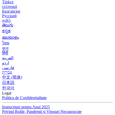
Türkçe
ελληνικά
Български
Русский
தமிழ்
తెలుగు
ಕನ್ನಡ
മലയാളം
ไทย
বাংলা
हिंदी
العربية
اردو
فارسی
עִברִית
中文 (简体)
日本語
한국어
Legal
Politica de Confidențialitate
Instrucțiuni pentru Anul 2025
Privind Bolile, Pandemii și Virusuri Necunoscute