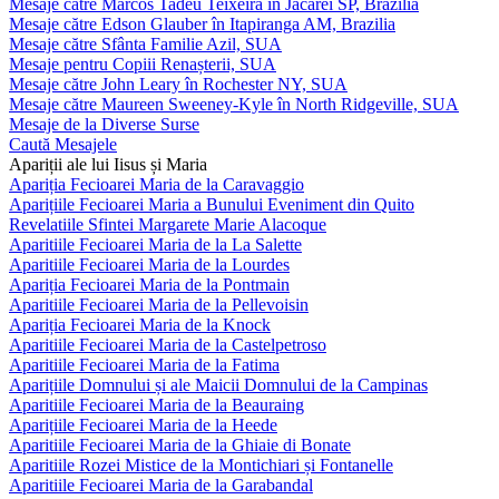
Mesaje către Marcos Tadeu Teixeira în Jacareí SP, Brazilia
Mesaje către Edson Glauber în Itapiranga AM, Brazilia
Mesaje către Sfânta Familie Azil, SUA
Mesaje pentru Copiii Renașterii, SUA
Mesaje către John Leary în Rochester NY, SUA
Mesaje către Maureen Sweeney-Kyle în North Ridgeville, SUA
Mesaje de la Diverse Surse
Caută Mesajele
Apariții ale lui Iisus și Maria
Apariția Fecioarei Maria de la Caravaggio
Aparițiile Fecioarei Maria a Bunului Eveniment din Quito
Revelatiile Sfintei Margarete Marie Alacoque
Aparitiile Fecioarei Maria de la La Salette
Aparitiile Fecioarei Maria de la Lourdes
Apariția Fecioarei Maria de la Pontmain
Aparitiile Fecioarei Maria de la Pellevoisin
Apariția Fecioarei Maria de la Knock
Aparitiile Fecioarei Maria de la Castelpetroso
Aparitiile Fecioarei Maria de la Fatima
Aparițiile Domnului și ale Maicii Domnului de la Campinas
Aparitiile Fecioarei Maria de la Beauraing
Aparițiile Fecioarei Maria de la Heede
Aparitiile Fecioarei Maria de la Ghiaie di Bonate
Aparitiile Rozei Mistice de la Montichiari și Fontanelle
Aparitiile Fecioarei Maria de la Garabandal