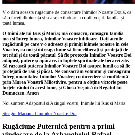
V-o dăm aceasta rugăciune de consacrare Inimilor Noastre Două, ca
să o faceți dimineața și seara; extinde-o la copiii voștri, familia și
toată lumea.
O Inimi ale lui Isus și Maria; mă consacru, consagru familia
mea și întreg lumea, Inimilor Voastre iubitoare. Dați atenție
rugăciunii pe care v-o adresez și primiți inimele noastre în cele
Voastre, ca noi și întreaga lume să fiem eliberați și protejați de
tot răul și de toată păcatul. Să fie protecția Inimilor Voastre Doi
adăpost, putere și apărare, în luptele spirituale ale fiecarei zile.
Să razească puterea Inimilor Voastre Doi asupra lumii ca să fie
protejată de rău și păcat. Ne consacrăm voluntar și consagrum
întreg umanitatea Inimilor Voastre; cu încredere și confidență
prin Marea Voastră Milostivire, pentru a obține victorie peste
forțele râului în acest lume, și Gloria Veșnică în Regatul lui
Dumnezeu. Amen
Noi suntem Adăpostul și Aziugul vostru, Inimile lui Isus și Maria
Steagul Marian al Inimilor Noastre Doi
Rugăciune Puternică pentru a primi
vindecare de la Arhanghelul Rafael