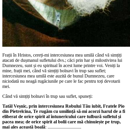
Frații în Hristos, cereți-mi intercesiunea mea umilă când vă simțiți
atacati de dușmanul sufletului dvs.; căci prin har și milostivirea lui
Dumnezeu, sunt și eu spiritual în acest lume printre voi. Veniți la
mine, frații mei, când vă simțiți bolnavi în trup sau suflet;
intercesiunea mea umilă este auzită de bunul Dumnezeu, care
niciodată nu neagă rugăciunile pe care le fac pentru toți devotarii
mei.
Când vă simțiți bolnavi în trup sau suflet, spuneți:
Tatăl Veșnic, prin intercesiunea Robului Tău iubit, Fratele Pio
din Pietrelcina, Te rugăm cu umilință să-mi acorzi harul de a fi
eliberat de orice spirit al întunericului care tulbură sufletul și
pacea mea; de orice spirit al bolii care mă chinuiește pe trup,
mai ales această boală
: .............................