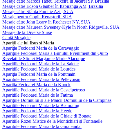
Mesaje către Marcos Tadeu Teixeira în Jacareí SP, Brazilia
Mesaje către Edson Glauber în Itapiranga AM, Brazilia
Mesaje către Sfânta Familie Azil, SUA
Mesaje pentru Copiii Renașterii, SUA
Mesaje către John Leary în Rochester NY, SUA
Mesaje către Maureen Sweeney-Kyle în North Ridgeville, SUA
Mesaje de la Diverse Surse
Caută Mesajele
Apariții ale lui Iisus și Maria
Apariția Fecioarei Maria de la Caravaggio
Aparițiile Fecioarei Maria a Bunului Eveniment din Quito
Revelatiile Sfintei Margarete Marie Alacoque
Aparitiile Fecioarei Maria de la La Salette
Aparitiile Fecioarei Maria de la Lourdes
Apariția Fecioarei Maria de la Pontmain
Aparitiile Fecioarei Maria de la Pellevoisin
Apariția Fecioarei Maria de la Knock
Aparitiile Fecioarei Maria de la Castelpetroso
Aparitiile Fecioarei Maria de la Fatima
Aparițiile Domnului și ale Maicii Domnului de la Campinas
Aparitiile Fecioarei Maria de la Beauraing
Aparițiile Fecioarei Maria de la Heede
Aparitiile Fecioarei Maria de la Ghiaie di Bonate
Aparitiile Rozei Mistice de la Montichiari și Fontanelle
Aparitiile Fecioarei Maria de la Garabandal