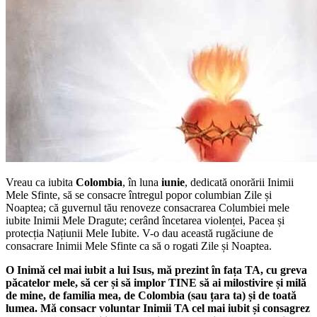
Vreau ca iubita
Colombia
, în luna
iunie
, dedicată onorării Inimii
Mele Sfinte, să se consacre întregul popor columbian Zile și
Noaptea; că guvernul tău renoveze consacrarea Columbiei mele
iubite Inimii Mele Dragute; cerând încetarea violenței, Pacea și
protecția Națiunii Mele Iubite. V-o dau această rugăciune de
consacrare Inimii Mele Sfinte ca să o rogati Zile și Noaptea.
O Inimă cel mai iubit a lui Isus, mă prezint în fața TA, cu greva
păcatelor mele, să cer și să implor TINE să ai milostivire și milă
de mine, de familia mea, de Colombia (sau țara ta) și de toată
lumea. Mă consacr voluntar Inimii TA cel mai iubit și consagrez