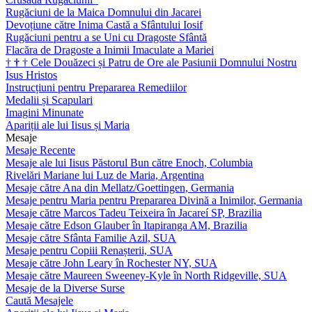
Rugăciuni de la Maica Domnului din Jacarei
Devoțiune către Inima Castă a Sfântului Iosif
Rugăciuni pentru a se Uni cu Dragoste Sfântă
Flacăra de Dragoste a Inimii Imaculate a Mariei
†
†
†
Cele Douăzeci și Patru de Ore ale Pasiunii Domnului Nostru
Isus Hristos
Instrucțiuni pentru Prepararea Remediilor
Medalii și Scapulari
Imagini Minunate
Apariții ale lui Iisus și Maria
Mesaje
Mesaje Recente
Mesaje ale lui Iisus Păstorul Bun către Enoch, Columbia
Rivelări Mariane lui Luz de Maria, Argentina
Mesaje către Ana din Mellatz/Goettingen, Germania
Mesaje pentru Maria pentru Prepararea Divină a Inimilor, Germania
Mesaje către Marcos Tadeu Teixeira în Jacareí SP, Brazilia
Mesaje către Edson Glauber în Itapiranga AM, Brazilia
Mesaje către Sfânta Familie Azil, SUA
Mesaje pentru Copiii Renașterii, SUA
Mesaje către John Leary în Rochester NY, SUA
Mesaje către Maureen Sweeney-Kyle în North Ridgeville, SUA
Mesaje de la Diverse Surse
Caută Mesajele