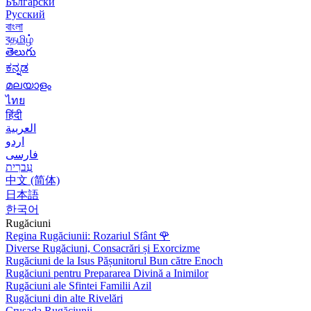
Български
Русский
বাংলা
বதமிழ்
తెలుగు
ಕನ್ನಡ
മലയാളം
ไทย
हिंदी
العربية
اردو
فارسی
עִברִית
中文 (简体)
日本語
한국어
Rugăciuni
Regina Rugăciunii: Rozariul Sfânt
🌹
Diverse Rugăciuni, Consacrări și Exorcizme
Rugăciuni de la Isus Pășunitorul Bun către Enoch
Rugăciuni pentru Prepararea Divină a Inimilor
Rugăciuni ale Sfintei Familii Azil
Rugăciuni din alte Rivelări
Crusada Rugăciunii