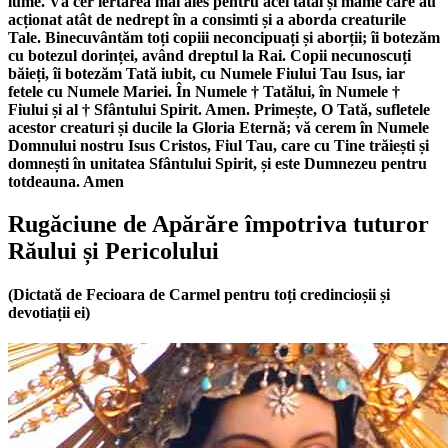
lume. Vă cer iertarea mai ales pentru acei tatăl și mame care au
acționat atât de nedrept în a consimti și a aborda creaturile
Tale. Binecuvântăm toți copiii neconcipuați și aborții; îi botezăm
cu botezul dorinței, având dreptul la Rai. Copii necunoscuți
băieți, îi botezăm Tată iubit, cu Numele Fiului Tau Isus, iar
fetele cu Numele Mariei. În Numele
†
Tatălui, în Numele
†
Fiului și al
†
Sfântului Spirit. Amen. Primește, O Tată, sufletele
acestor creaturi și ducile la Gloria Eternă; vă cerem în Numele
Domnului nostru Isus Cristos, Fiul Tau, care cu Tine trăiești și
domnești în unitatea Sfântului Spirit, și este Dumnezeu pentru
totdeauna. Amen
Rugăciune de Apărăre împotriva tuturor
Răului și Pericolului
(Dictată de Fecioara de Carmel pentru toți credincioșii și
devotiații ei)