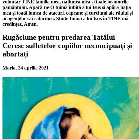
voluntar TINE familia mea, națiunea mea și toate neamurile
pământului. Apără-ne O Inimă iubită a lui Isus și apără-nația
mea și toată lumea de atacuri, capcane și curciumi ale răului și
ai agenților săi rătăcitori. Sfinte Inimă a lui Isus în TINE mă
credințez. Amen.
Rugăciune pentru predarea Tatălui
Ceresc sufletelor copiilor neconcipuați și
abortați
Maria, 24 aprilie 2021