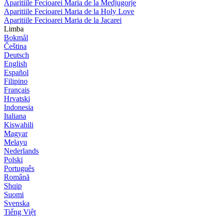
Aparitiile Fecioarei Maria de la Medjugorje
Aparitiile Fecioarei Maria de la Holy Love
Aparitiile Fecioarei Maria de la Jacarei
Limba
Bokmål
Čeština
Deutsch
English
Español
Filipino
Français
Hrvatski
Indonesia
Italiana
Kiswahili
Magyar
Melayu
Nederlands
Polski
Português
Română
Shqip
Suomi
Svenska
Tiếng Việt