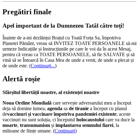
Pregătiri finale
Apel important de la Dumnezeu Tatăl către toți!
Înainte de a-mi dezlănțui Brațul cu Toată Forța Sa, împotriva
Planetei Pământ, vreau să INVITEZ TOATE PERSOANELE să-mi
urmeze Indicațiile și Instrucțiunile pe care le voi da în acest Mesaj,
pentru că vreau ca TOATE PERSOANELE, să fie SALVATE și să
vină să se Întoarcă în Casa Mea de unde a venit, de unde a plecat și
de unde este.
(
Continuați...
)
Alertă roșie
Sfârșitul libertății noastre, al existenței noastre
Noua Ordine Mondială
care servește adversarului meu a început
deja să domine lumea,
agenda
sa
de tiranie
a început cu planul
de
vaccinuri și vaccinare împotriva pandemiei existente
; aceste
vaccinuri nu sunt soluția, ci începutul
holocaustului
care va duce la
moarte
,
transumanism
și
implantarea semnului fiarei
, la
milioane de ființe umane. (
Continuați
)