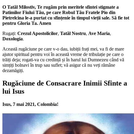
O Tatăl Milostiv, Te rugăm prin meritele sfintei stigmate a
Patimilor Fiului Tău, pe care Robul Tău Fratele Pio din
Pietrelcina le-a purtat cu sfințenie în timpul vieții sale. Să fie tot
pentru Gloria Ta. Amen
Rugați:
Crezul Apostolicilor
,
Tatăl Nostru
,
Ave Maria
,
Doxologia
.
Această rugăciune pe care v-o dau, iubiții frați mei, va fi de mare
ajutor spiritual pentru voi în această vreme de tribulație pe care o
trăiți deja; rogati-va cu credință și în harul lui Dumnezeu când vă
simțiți bolnavi în trup sau suflet; vă asigur că nu veți rămâne
dezamăgiți.
Rugăciune de Consacrare Inimii Sfinte a
lui Isus
Isus, 7 mai 2021, Colombia!