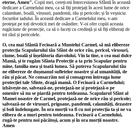
eterne, Amen".
Copii mei, cereți-mi Intercesiunea Sfântă în această
dedicare a Carmelului meu, ca să fiți protejați în acest lume de orice
calamitate, boală, virusuri, pandemii, rău și pericole; și în veșnicia
focurilor iadului. În această dedicare a Carmelului meu, v-am
protejat pe toți devoticii mei de osândire. V-oi ofer copiii aceasta
rugăciune de protecție, ca să o faceți cu credință și să fiți eliberați de
tot răul și pericolele.
O, cea mai Sfântă Fecioară a Muntelui Carmel, să mă elibereze
protecția Scapularului tău Sfânt de orice rău, pericol, virusuri,
ciume, boală și înșelătoria diavolului. Vin la tine, o cea mai dulce
Mamă, și te rugăm Sfânta Protecție a ta prin Scapular pentru
mine, familia mea și toată lumea. Să puterea Scapularului tău
ne elibereze de dușmanul sufletelor noastre și al umanității, de
rău și păcat. Ne consacrăm noi și consagrem întreaga lume
protecției tale Sfinte, dragă mamă. O Fecioară a Carmelului;
izbăvește-ne, salvează-ne, protejază-ne și protejază-o pe
omenire să nu se piardă pentru totdeauna. Scapularul Sfânt al
Mamei noastre de Carmel, protejază-ne de orice rău și pericole;
salvează-ne de virusuri, prigoane, pandemii, calamități, dezastre
și boli îndelungate. În ora morții va fi cu noi protecția ta și ne va
elibera de a muri pentru totdeauna. Fecioară a Carmelului,
rugă-te pentru noi păcătoși, acum și în ora morții noastre.
Amen