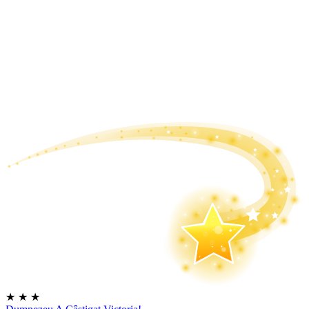
★
★
★