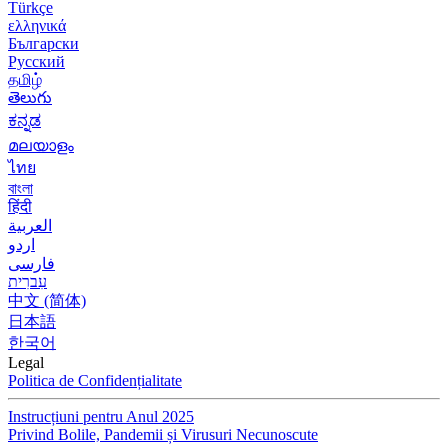
Türkçe
ελληνικά
Български
Русский
தமிழ்
తెలుగు
ಕನ್ನಡ
മലയാളം
ไทย
বাংলা
हिंदी
العربية
اردو
فارسی
עִברִית
中文 (简体)
日本語
한국어
Legal
Politica de Confidențialitate
Instrucțiuni pentru Anul 2025
Privind Bolile, Pandemii și Virusuri Necunoscute