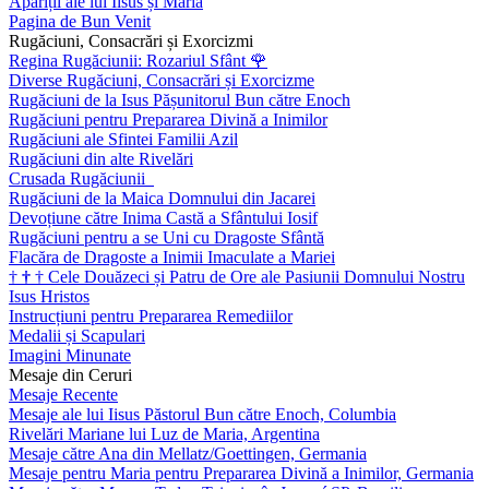
Apariții ale lui Iisus și Maria
Pagina de Bun Venit
Rugăciuni, Consacrări și Exorcizmi
Regina Rugăciunii: Rozariul Sfânt
🌹
Diverse Rugăciuni, Consacrări și Exorcizme
Rugăciuni de la Isus Pășunitorul Bun către Enoch
Rugăciuni pentru Prepararea Divină a Inimilor
Rugăciuni ale Sfintei Familii Azil
Rugăciuni din alte Rivelări
Crusada Rugăciunii
Rugăciuni de la Maica Domnului din Jacarei
Devoțiune către Inima Castă a Sfântului Iosif
Rugăciuni pentru a se Uni cu Dragoste Sfântă
Flacăra de Dragoste a Inimii Imaculate a Mariei
†
†
†
Cele Douăzeci și Patru de Ore ale Pasiunii Domnului Nostru
Isus Hristos
Instrucțiuni pentru Prepararea Remediilor
Medalii și Scapulari
Imagini Minunate
Mesaje din Ceruri
Mesaje Recente
Mesaje ale lui Iisus Păstorul Bun către Enoch, Columbia
Rivelări Mariane lui Luz de Maria, Argentina
Mesaje către Ana din Mellatz/Goettingen, Germania
Mesaje pentru Maria pentru Prepararea Divină a Inimilor, Germania