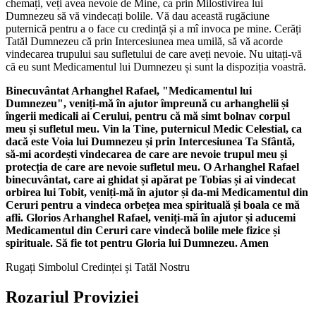
chemați, veți avea nevoie de Mine, ca prin Milostivirea lui
Dumnezeu să vă vindecați bolile. Vă dau această rugăciune
puternică pentru a o face cu credință și a mî invoca pe mine. Cerăți
Tatăl Dumnezeu că prin Intercesiunea mea umilă, să vă acorde
vindecarea trupului sau sufletului de care aveți nevoie. Nu uitați-vă
că eu sunt Medicamentul lui Dumnezeu și sunt la dispoziția voastră.
Binecuvântat Arhanghel Rafael, "Medicamentul lui
Dumnezeu", veniți-mă în ajutor împreună cu arhanghelii și
îngerii medicali ai Cerului, pentru că mă simt bolnav corpul
meu și sufletul meu. Vin la Tine, puternicul Medic Celestial, ca
dacă este Voia lui Dumnezeu și prin Intercesiunea Ta Sfântă,
să-mi acordești vindecarea de care are nevoie trupul meu și
protecția de care are nevoie sufletul meu. O Arhanghel Rafael
binecuvântat, care ai ghidat și apărat pe Tobias și ai vindecat
orbirea lui Tobit, veniți-mă în ajutor și da-mi Medicamentul din
Ceruri pentru a vindeca orbețea mea spirituală și boala ce mă
afli. Glorios Arhanghel Rafael, veniți-mă în ajutor și aducemi
Medicamentul din Ceruri care vindecă bolile mele fizice și
spirituale. Să fie tot pentru Gloria lui Dumnezeu. Amen
Rugați Simbolul Credinței și Tatăl Nostru
Rozariul Proviziei