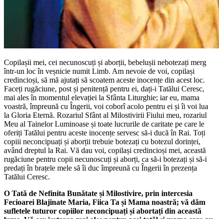
Copilașii mei, cei necunoscuți și aborții, bebelușii nebotezați merg
într-un loc în veșnicie numit Limb. Am nevoie de voi, copilași
credincioși, să mă ajutați să scoatem aceste inocențe din acest loc.
Faceți rugăciune, post și penitență pentru ei, dați-i Tatălui Ceresc,
mai ales în momentul elevației la Sfânta Liturghie; iar eu, mama
voastră, împreună cu Îngerii, voi coborî acolo pentru ei și îi voi lua
la Gloria Eternă. Rozariul Sfânt al Milostivirii Fiului meu, rozariul
Meu al Tainelor Luminoase și toate lucrurile de caritate pe care le
oferiți Tatălui pentru aceste inocențe servesc să-i ducă în Rai. Toți
copiii neconcipuați și aborții trebuie botezați cu botezul dorinței,
având dreptul la Rai. Vă dau voi, copilași credincioși mei, această
rugăciune pentru copii necunoscuți și aborți, ca să-i botezați și să-i
predați în brațele mele să îi duc împreună cu Îngerii în prezența
Tatălui Ceresc.
O Tată de Nefinita Bunătate și Milostivire, prin intercesia
Fecioarei Blajinate Maria, Fiica Ta și Mama noastră; vă dăm
sufletele tuturor copiilor neconcipuați și abortați din această