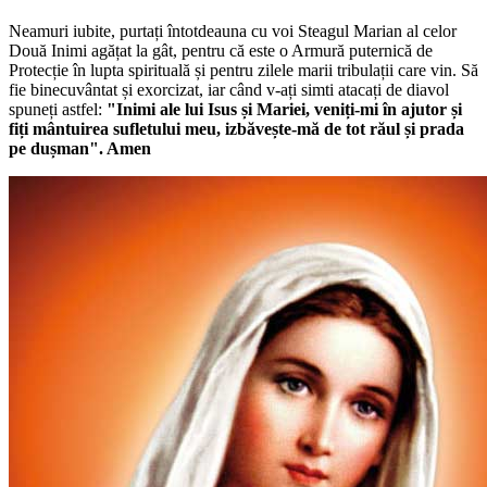
Neamuri iubite, purtați întotdeauna cu voi Steagul Marian al celor
Două Inimi agățat la gât, pentru că este o Armură puternică de
Protecție în lupta spirituală și pentru zilele marii tribulații care vin. Să
fie binecuvântat și exorcizat, iar când v-ați simti atacați de diavol
spuneți astfel:
"Inimi ale lui Isus și Mariei, veniți-mi în ajutor și
fiți mântuirea sufletului meu, izbăvește-mă de tot răul și prada
pe dușman". Amen