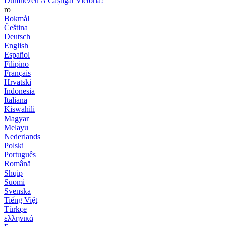
Dumnezeu A Câștigat Victoria!
ro
Bokmål
Čeština
Deutsch
English
Español
Filipino
Français
Hrvatski
Indonesia
Italiana
Kiswahili
Magyar
Melayu
Nederlands
Polski
Português
Română
Shqip
Suomi
Svenska
Tiếng Việt
Türkçe
ελληνικά