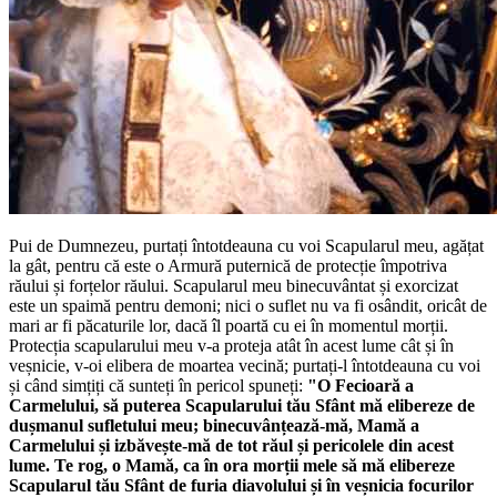
Pui de Dumnezeu, purtați întotdeauna cu voi Scapularul meu, agățat
la gât, pentru că este o Armură puternică de protecție împotriva
răului și forțelor răului. Scapularul meu binecuvântat și exorcizat
este un spaimă pentru demoni; nici o suflet nu va fi osândit, oricât de
mari ar fi păcaturile lor, dacă îl poartă cu ei în momentul morții.
Protecția scapularului meu v-a proteja atât în acest lume cât și în
veșnicie, v-oi elibera de moartea vecină; purtați-l întotdeauna cu voi
și când simțiți că sunteți în pericol spuneți:
"O Fecioară a
Carmelului, să puterea Scapularului tău Sfânt mă elibereze de
dușmanul sufletului meu; binecuvânțează-mă, Mamă a
Carmelului și izbăvește-mă de tot răul și pericolele din acest
lume. Te rog, o Mamă, ca în ora morții mele să mă elibereze
Scapularul tău Sfânt de furia diavolului și în veșnicia focurilor