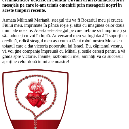
mesajele pe care le-am trimis omenirii prin mesagerii noștri în
aceste timpuri recente.
Armata Militantă Mariană, steagul tău va fi Rozariul meu și crucea
Fiului meu, imprimate în pânză roșie și albă cu imaginea celor două
inimi ale noastre. Acesta este steagul pe care trebuie să-l imprimați și
să-l aduceți cu voi în luptă. Adversarul meu va fugi dacă îl suporți cu
credință, ridică steagul meu așa cum a făcut robul nostru Moise cu
toiagul care a dat victoria poporului lui Israel. Eu, căpitanul vostru,
vă voi ține companie împreună cu Mihail și oștile cerești pentru a vă
ghida spre victorie. Înainte, războinicii mei, amintiți-vă că succesul
aparține celor două inimi ale noastre!