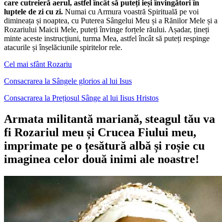
care cutreieră aerul, astfel încât să puteți ieși învingători în
luptele de zi cu zi.
Numai cu Armura voastră Spirituală pe voi
dimineața și noaptea, cu Puterea Sângelui Meu și a Rănilor Mele și a
Rozariului Maicii Mele, puteți învinge forțele răului. Așadar, țineți
minte aceste instrucțiuni, turma Mea, astfel încât să puteți respinge
atacurile și înșelăciunile spiritelor rele.
Cel mai sfânt Rozariu
Consacrarea la Sângele glorios al lui Isus
Consacrarea la Prețiosul Sânge al lui Iisus Hristos
Armata militantă mariană, steagul tău va
fi Rozariul meu și Crucea Fiului meu,
imprimate pe o țesătură albă și roșie cu
imaginea celor două inimi ale noastre!