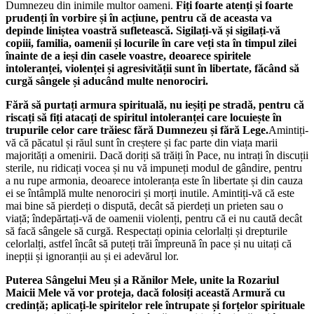
Dumnezeu din inimile multor oameni.
Fiți foarte atenți și foarte
prudenți în vorbire și în acțiune, pentru că de aceasta va
depinde liniștea voastră sufletească. Sigilați-vă și sigilați-vă
copiii, familia, oamenii și locurile în care veți sta în timpul zilei
înainte de a ieși din casele voastre, deoarece spiritele
intoleranței, violenței și agresivității sunt în libertate, făcând să
curgă sângele și aducând multe nenorociri.
Fără să purtați armura spirituală, nu ieșiți pe stradă, pentru că
riscați să fiți atacați de spiritul intoleranței care locuiește în
trupurile celor care trăiesc fără Dumnezeu și fără Lege.
Amintiți-
vă că păcatul și răul sunt în creștere și fac parte din viața marii
majorități a omenirii. Dacă doriți să trăiți în Pace, nu intrați în discuții
sterile, nu ridicați vocea și nu vă impuneți modul de gândire, pentru
a nu rupe armonia, deoarece intoleranța este în libertate și din cauza
ei se întâmplă multe nenorociri și morți inutile. Amintiți-vă că este
mai bine să pierdeți o dispută, decât să pierdeți un prieten sau o
viață; îndepărtați-vă de oamenii violenți, pentru că ei nu caută decât
să facă sângele să curgă. Respectați opinia celorlalți și drepturile
celorlalți, astfel încât să puteți trăi împreună în pace și nu uitați că
inepții și ignoranții au și ei adevărul lor.
Puterea Sângelui Meu și a Rănilor Mele, unite la Rozariul
Maicii Mele vă vor proteja, dacă folosiți această Armură cu
credință; aplicați-le spiritelor rele întrupate și forțelor spirituale