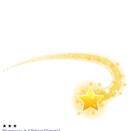
★
★
★