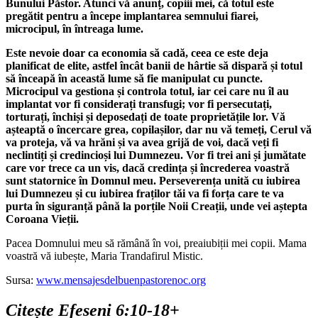
Bunului Păstor. Atunci vă anunț, copiii mei, că totul este
pregătit pentru a începe implantarea semnului fiarei,
microcipul, în întreaga lume.
Este nevoie doar ca economia să cadă, ceea ce este deja
planificat de elite, astfel încât banii de hârtie să dispară și totul
să înceapă în această lume să fie manipulat cu puncte.
Microcipul va gestiona și controla totul, iar cei care nu îl au
implantat vor fi considerați transfugi; vor fi persecutați,
torturați, închiși și deposedați de toate proprietățile lor. Vă
așteaptă o încercare grea, copilașilor, dar nu vă temeți, Cerul vă
va proteja, vă va hrăni și va avea grijă de voi, dacă veți fi
neclintiți și credincioși lui Dumnezeu. Vor fi trei ani și jumătate
care vor trece ca un vis, dacă credința și încrederea voastră
sunt statornice în Domnul meu. Perseverența unită cu iubirea
lui Dumnezeu și cu iubirea fraților tăi va fi forța care te va
purta în siguranță până la porțile Noii Creații, unde vei aștepta
Coroana Vieții.
Pacea Domnului meu să rămână în voi, preaiubiții mei copii. Mama
voastră vă iubește, Maria Trandafirul Mistic.
Sursa:
www.mensajesdelbuenpastorenoc.org
Citește Efeseni 6:10-18+