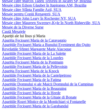
Mesaje către Marcos Tadeu Teixeira în Jacareí SP, Brazilia
Mesaje către Edson Glauber în Itapiranga AM, Brazilia
Mesaje către Sfânta Familie Azil, SUA
Mesaje pentru Copiii Renașterii, SUA
Mesaje către John Leary în Rochester NY, SUA
Mesaje către Maureen Sweeney-Kyle în North Ridgeville, SUA
Mesaje de la Diverse Surse
Caută Mesajele
Apariții ale lui Iisus și Maria
Apariția Fecioarei Maria de la Caravaggio
Aparițiile Fecioarei Maria a Bunului Eveniment din Quito
Revelatiile Sfintei Margarete Marie Alacoque
Aparitiile Fecioarei Maria de la La Salette
Aparitiile Fecioarei Maria de la Lourdes
Apariția Fecioarei Maria de la Pontmain
Aparitiile Fecioarei Maria de la Pellevoisin
Apariția Fecioarei Maria de la Knock
Aparitiile Fecioarei Maria de la Castelpetroso
Aparitiile Fecioarei Maria de la Fatima
Aparițiile Domnului și ale Maicii Domnului de la Campinas
Aparitiile Fecioarei Maria de la Beauraing
Aparițiile Fecioarei Maria de la Heede
Aparitiile Fecioarei Maria de la Ghiaie di Bonate
Aparitiile Rozei Mistice de la Montichiari și Fontanelle
Aparitiile Fecioarei Maria de la Garabandal