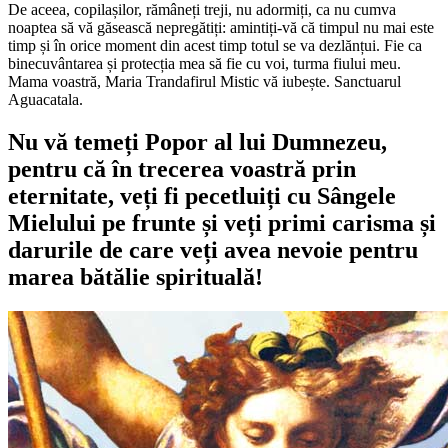
De aceea, copilașilor, rămâneți treji, nu adormiți, ca nu cumva
noaptea să vă găsească nepregătiți: amintiți-vă că timpul nu mai este
timp și în orice moment din acest timp totul se va dezlănțui. Fie ca
binecuvântarea și protecția mea să fie cu voi, turma fiului meu.
Mama voastră, Maria Trandafirul Mistic vă iubește. Sanctuarul
Aguacatala.
Nu vă temeți Popor al lui Dumnezeu,
pentru că în trecerea voastră prin
eternitate, veți fi pecetluiți cu Sângele
Mielului pe frunte și veți primi carisma și
darurile de care veți avea nevoie pentru
marea bătălie spirituală!