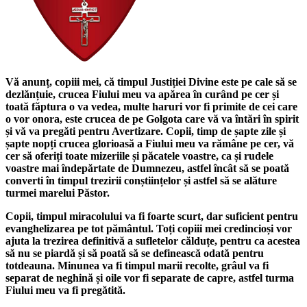
Vă anunț, copiii mei, că timpul Justiției Divine este pe cale să se
dezlănțuie, crucea Fiului meu va apărea în curând pe cer și
toată făptura o va vedea, multe haruri vor fi primite de cei care
o vor onora, este crucea de pe Golgota care vă va întări în spirit
și vă va pregăti pentru Avertizare. Copii, timp de șapte zile și
șapte nopți crucea glorioasă a Fiului meu va rămâne pe cer, vă
cer să oferiți toate mizeriile și păcatele voastre, ca și rudele
voastre mai îndepărtate de Dumnezeu, astfel încât să se poată
converti în timpul trezirii conștiințelor și astfel să se alăture
turmei marelui Păstor.
Copii, timpul miracolului va fi foarte scurt, dar suficient pentru
evanghelizarea pe tot pământul. Toți copiii mei credincioși vor
ajuta la trezirea definitivă a sufletelor călduțe, pentru ca acestea
să nu se piardă și să poată să se definească odată pentru
totdeauna. Minunea va fi timpul marii recolte, grâul va fi
separat de neghină și oile vor fi separate de capre, astfel turma
Fiului meu va fi pregătită.