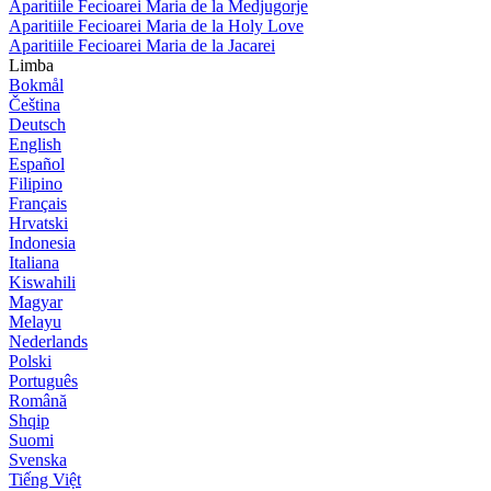
Aparitiile Fecioarei Maria de la Medjugorje
Aparitiile Fecioarei Maria de la Holy Love
Aparitiile Fecioarei Maria de la Jacarei
Limba
Bokmål
Čeština
Deutsch
English
Español
Filipino
Français
Hrvatski
Indonesia
Italiana
Kiswahili
Magyar
Melayu
Nederlands
Polski
Português
Română
Shqip
Suomi
Svenska
Tiếng Việt