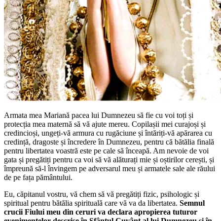
Armata mea Mariană pacea lui Dumnezeu să fie cu voi toți și
protecția mea maternă să vă ajute mereu. Copilașii mei curajoși și
credincioși, ungeți-vă armura cu rugăciune și întăriți-vă apărarea cu
credință, dragoste și încredere în Dumnezeu, pentru că bătălia finală
pentru libertatea voastră este pe cale să înceapă. Am nevoie de voi
gata și pregătiți pentru ca voi să vă alăturați mie și oștirilor cerești, și
împreună să-l învingem pe adversarul meu și armatele sale ale răului
de pe fața pământului.
Eu, căpitanul vostru, vă chem să vă pregătiți fizic, psihologic și
spiritual pentru bătălia spirituală care vă va da libertatea.
Semnul
crucii Fiului meu din ceruri va declara apropierea tuturor
evenimentelor descrise în Sfântul Cuvânt al lui Dumnezeu și în