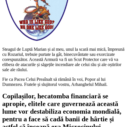
Steagul de Luptă Marian și al meu, unul la scară mai mică, împreună
cu Rozariul, trebuie purtate la gât, binecuvântate sau exorcizate
corespunzător. Această Armură va fi un Scut Protector care vă va
elibera de atacurile și săgețile incendiare ale celui rău și ale oștirilor
sale ale răului.
Fie ca Pacea Celui Preaînalt să rămână în voi, Popor al lui
Dumnezeu. Fratele și slujitorul vostru, Arhanghelul Mihail.
Copilașilor, hecatomba financiară se
apropie, elitele care guvernează această
lume vor destabiliza economia mondială,
pentru a face să cadă banii de hârtie și
astfel să înceapă era Microcipului,