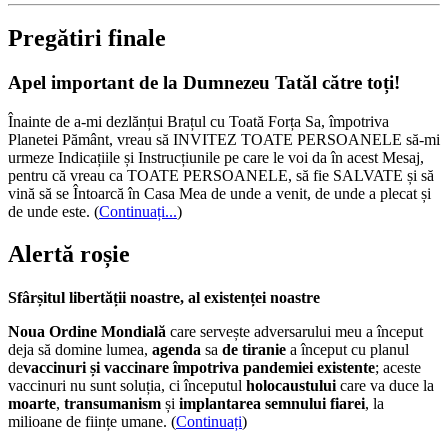
Pregătiri finale
Apel important de la Dumnezeu Tatăl către toți!
Înainte de a-mi dezlănțui Brațul cu Toată Forța Sa, împotriva
Planetei Pământ, vreau să INVITEZ TOATE PERSOANELE să-mi
urmeze Indicațiile și Instrucțiunile pe care le voi da în acest Mesaj,
pentru că vreau ca TOATE PERSOANELE, să fie SALVATE și să
vină să se Întoarcă în Casa Mea de unde a venit, de unde a plecat și
de unde este.
(
Continuați...
)
Alertă roșie
Sfârșitul libertății noastre, al existenței noastre
Noua Ordine Mondială
care servește adversarului meu a început
deja să domine lumea,
agenda
sa
de tiranie
a început cu planul
de
vaccinuri și vaccinare împotriva pandemiei existente
; aceste
vaccinuri nu sunt soluția, ci începutul
holocaustului
care va duce la
moarte
,
transumanism
și
implantarea semnului fiarei
, la
milioane de ființe umane. (
Continuați
)