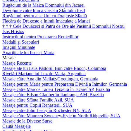
Rugăciuni de la Maica Domnului din Jacarei
Devoțiune către Inima Castă a Sfântului Iosif
Rugăciuni pentru a se Uni cu Dragoste Sfântă
Flacăra de Dragoste a Inimii Imaculate a Mariei
†
†
†
Cele Douăzeci și Patru de Ore ale Pasiunii Domnului Nostru
Isus Hristos
Instrucțiuni pentru Prepararea Remediilor
Medalii și Scapulari
Imagini Minunate
Apariții ale lui Iisus și Maria
Mesaje
Mesaje Recente
Mesaje ale lui Iisus Păstorul Bun către Enoch, Columbia
Rivelări Mariane lui Luz de Maria, Argentina
Mesaje către Ana din Mellatz/Goettingen, Germania
Mesaje pentru Maria pentru Prepararea Divină a Inimilor, Germania
Mesaje către Marcos Tadeu Teixeira în Jacareí SP, Brazilia
Mesaje către Edson Glauber în Itapiranga AM, Brazilia
Mesaje către Sfânta Familie Azil, SUA
Mesaje pentru Copiii Renașterii, SUA
Mesaje către John Leary în Rochester NY, SUA
Mesaje către Maureen Sweeney-Kyle în North Ridgeville, SUA
Mesaje de la Diverse Surse
Caută Mesajele