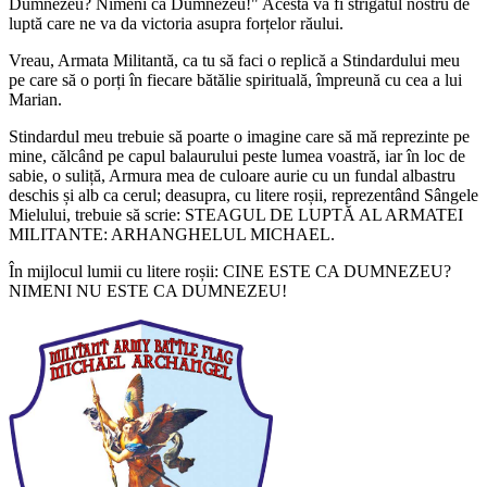
Dumnezeu? Nimeni ca Dumnezeu!" Acesta va fi strigătul nostru de
luptă care ne va da victoria asupra forțelor răului.
Vreau, Armata Militantă, ca tu să faci o replică a Stindardului meu
pe care să o porți în fiecare bătălie spirituală, împreună cu cea a lui
Marian.
Stindardul meu trebuie să poarte o imagine care să mă reprezinte pe
mine, călcând pe capul balaurului peste lumea voastră, iar în loc de
sabie, o suliță, Armura mea de culoare aurie cu un fundal albastru
deschis și alb ca cerul; deasupra, cu litere roșii, reprezentând Sângele
Mielului, trebuie să scrie: STEAGUL DE LUPTĂ AL ARMATEI
MILITANTE: ARHANGHELUL MICHAEL.
În mijlocul lumii cu litere roșii: CINE ESTE CA DUMNEZEU?
NIMENI NU ESTE CA DUMNEZEU!