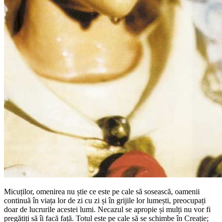
Micuților, omenirea nu știe ce este pe cale să sosească, oamenii
continuă în viața lor de zi cu zi și în grijile lor lumești, preocupați
doar de lucrurile acestei lumi. Necazul se apropie și mulți nu vor fi
pregătiți să îi facă față. Totul este pe cale să se schimbe în Creație;