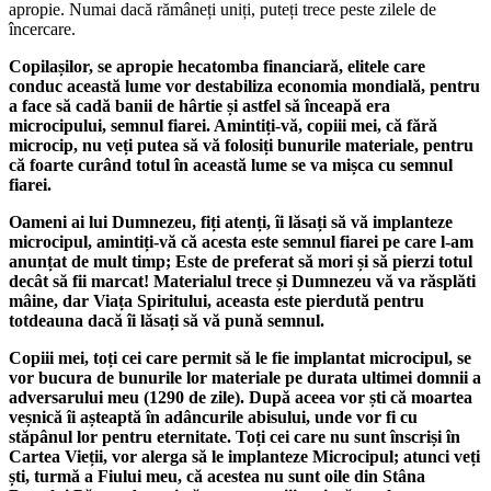
apropie. Numai dacă rămâneți uniți, puteți trece peste zilele de
încercare.
Copilașilor, se apropie hecatomba financiară, elitele care
conduc această lume vor destabiliza economia mondială, pentru
a face să cadă banii de hârtie și astfel să înceapă era
microcipului, semnul fiarei. Amintiți-vă, copiii mei, că fără
microcip, nu veți putea să vă folosiți bunurile materiale, pentru
că foarte curând totul în această lume se va mișca cu semnul
fiarei.
Oameni ai lui Dumnezeu, fiți atenți, îi lăsați să vă implanteze
microcipul, amintiți-vă că acesta este semnul fiarei pe care l-am
anunțat de mult timp; Este de preferat să mori și să pierzi totul
decât să fii marcat! Materialul trece și Dumnezeu vă va răsplăti
mâine, dar Viața Spiritului, aceasta este pierdută pentru
totdeauna dacă îi lăsați să vă pună semnul.
Copiii mei, toți cei care permit să le fie implantat microcipul, se
vor bucura de bunurile lor materiale pe durata ultimei domnii a
adversarului meu (1290 de zile). După aceea vor ști că moartea
veșnică îi așteaptă în adâncurile abisului, unde vor fi cu
stăpânul lor pentru eternitate. Toți cei care nu sunt înscriși în
Cartea Vieții, vor alerga să le implanteze Microcipul; atunci veți
ști, turmă a Fiului meu, că acestea nu sunt oile din Stâna