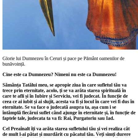
Glorie lui Dumnezeu în Ceruri și pace pe Pământ oamenilor de
bunăvoință.
Cine este ca Dumnezeu? Nimeni nu este ca Dumnezeu!
Sămânța Tatălui meu, se apropie ziua în care sufletul tău va
trece prin eternitate, acolo, ți se va arăta starea spirituală în
care te afli și în Iubire și Serviciu, vei fi judecat. În funcție de
ceea ce ai iubit și ai slujit, acesta va fi și locul în care vei fi dus în
eternitate. Se va face o judecată asupra ta, așa cum i se
întâmplă fiecărui suflet când ajunge în eternitate și, în funcție de
faptele tale, judecata ta va fi: Rai, Purgatoriu sau Iad.
Cel Preaînalt îți va arăta starea sufletului tău și vei realiza cât
de mult l-ai pătat și murdărit cu păcatul tău. Veți simți durere