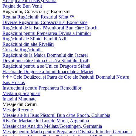
Apariții ale lui Iisus și Maria
Pagina de Bun Venit
Rugăciuni, Consacrări și Exorcizmi
Regina Rugăciunii: Rozariul Sfânt
🌹
Diverse Rugăciuni, Consacrări și Exorcizme
Rugăciuni de la Isus Pășunitorul Bun către Enoch
Rugăciuni pentru Prepararea Divină a Inimilor
Rugăciuni ale Sfintei Familii Azil
Rugăciuni din alte Rivelări
Crusada Rugăciunii
Rugăciuni de la Maica Domnului din Jacarei
Devoțiune către Inima Castă a Sfântului Iosif
Rugăciuni pentru a se Uni cu Dragoste Sfântă
Flacăra de Dragoste a Inimii Imaculate a Mariei
†
†
†
Cele Douăzeci și Patru de Ore ale Pasiunii Domnului Nostru
Isus Hristos
Instrucțiuni pentru Prepararea Remediilor
Medalii și Scapulari
Imagini Minunate
Mesaje din Ceruri
Mesaje Recente
Mesaje ale lui Iisus Păstorul Bun către Enoch, Columbia
Rivelări Mariane lui Luz de Maria, Argentina
Mesaje către Ana din Mellatz/Goettingen, Germania
Mesaje pentru Maria pentru Prepararea Divină a Inimilor, Germania