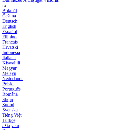
Dumnezeu A Câștigat Victoria!
ro
Bokmål
Čeština
Deutsch
English
Español
Filipino
Français
Hrvatski
Indonesia
Italiana
Kiswahili
Magyar
Melayu
Nederlands
Polski
Português
Română
Shqip
Suomi
Svenska
Tiếng Việt
Türkçe
ελληνικά