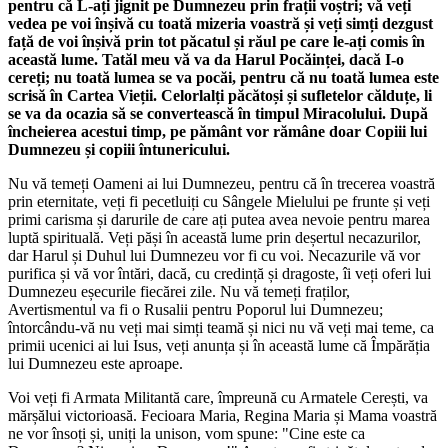
pentru că L-ați jignit pe Dumnezeu prin frații voștri; vă veți
vedea pe voi înșivă cu toată mizeria voastră și veți simți dezgust
față de voi înșivă prin tot păcatul și răul pe care le-ați comis în
această lume. Tatăl meu vă va da Harul Pocăinței, dacă I-o
cereți; nu toată lumea se va pocăi, pentru că nu toată lumea este
scrisă în Cartea Vieții. Celorlalți păcătoși și sufletelor călduțe, li
se va da ocazia să se convertească în timpul Miracolului. După
încheierea acestui timp, pe pământ vor rămâne doar Copiii lui
Dumnezeu și copiii întunericului.
Nu vă temeți Oameni ai lui Dumnezeu, pentru că în trecerea voastră
prin eternitate, veți fi pecetluiți cu Sângele Mielului pe frunte și veți
primi carisma și darurile de care ați putea avea nevoie pentru marea
luptă spirituală. Veți păși în această lume prin deșertul necazurilor,
dar Harul și Duhul lui Dumnezeu vor fi cu voi. Necazurile vă vor
purifica și vă vor întări, dacă, cu credință și dragoste, îi veți oferi lui
Dumnezeu eșecurile fiecărei zile. Nu vă temeți fraților,
Avertismentul va fi o Rusalii pentru Poporul lui Dumnezeu;
întorcându-vă nu veți mai simți teamă și nici nu vă veți mai teme, ca
primii ucenici ai lui Isus, veți anunța și în această lume că Împărăția
lui Dumnezeu este aproape.
Voi veți fi Armata Militantă care, împreună cu Armatele Cerești, va
mărșălui victorioasă. Fecioara Maria, Regina Maria și Mama voastră
ne vor însoți și, uniți la unison, vom spune: "Cine este ca