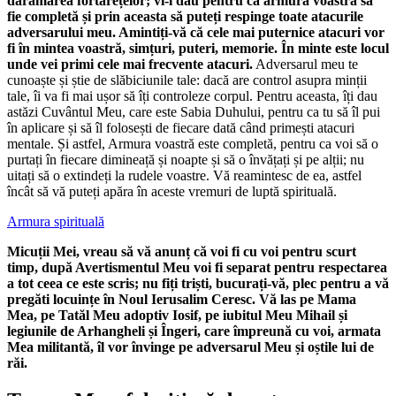
dărâmarea fortărețelor; vi-l dau pentru ca armura voastră să
fie completă și prin aceasta să puteți respinge toate atacurile
adversarului meu. Amintiți-vă că cele mai puternice atacuri vor
fi în mintea voastră, simțuri, puteri, memorie. În minte este locul
unde vei primi cele mai frecvente atacuri.
Adversarul meu te
cunoaște și știe de slăbiciunile tale: dacă are control asupra minții
tale, îi va fi mai ușor să îți controleze corpul. Pentru aceasta, îți dau
astăzi Cuvântul Meu, care este Sabia Duhului, pentru ca tu să îl pui
în aplicare și să îl folosești de fiecare dată când primești atacuri
mentale. Și astfel, Armura voastră este completă, pentru ca voi să o
purtați în fiecare dimineață și noapte și să o învățați și pe alții; nu
uitați să o extindeți la rudele voastre. Vă reamintesc de ea, astfel
încât să vă puteți apăra în aceste vremuri de luptă spirituală.
Armura spirituală
Micuții Mei, vreau să vă anunț că voi fi cu voi pentru scurt
timp, după Avertismentul Meu voi fi separat pentru respectarea
a tot ceea ce este scris; nu fiți triști, bucurați-vă, plec pentru a vă
pregăti locuințe în Noul Ierusalim Ceresc. Vă las pe Mama
Mea, pe Tatăl Meu adoptiv Iosif, pe iubitul Meu Mihail și
legiunile de Arhangheli și Îngeri, care împreună cu voi, armata
Mea militantă, îl vor învinge pe adversarul Meu și oștile lui de
răi.