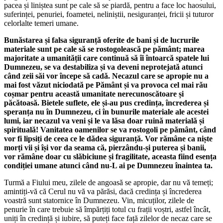
pacea și liniștea sunt pe cale să se piardă, pentru a face loc haosului,
suferinței, penuriei, foametei, neliniștii, nesiguranței, fricii și tuturor
celorlalte temeri umane.
Bunăstarea și falsa siguranță oferite de bani și de lucrurile
materiale sunt pe cale să se rostogolească pe pământ; marea
majoritate a umanității care continuă să îi întoarcă spatele lui
Dumnezeu, se va destabiliza și va deveni neprotejată atunci
când zeii săi vor începe să cadă. Necazul care se apropie nu a
mai fost văzut niciodată pe Pământ și va provoca cel mai rău
coșmar pentru această umanitate nerecunoscătoare și
păcătoasă. Bietele suflete, ele și-au pus credința, încrederea și
speranța nu în Dumnezeu, ci în bunurile materiale ale acestei
lumi, iar necazul va veni și le va lăsa doar ruină materială și
spirituală! Vanitatea oamenilor se va rostogoli pe pământ, când
vor fi lipsiți de ceea ce le dădea siguranță. Vor rămâne ca niște
morți vii și își vor da seama că, pierzându-și puterea și banii,
vor rămâne doar cu slăbiciune și fragilitate, aceasta fiind esența
condiției umane atunci când nu-L ai pe Dumnezeu înaintea ta.
Turmă a Fiului meu, zilele de angoasă se apropie, dar nu vă temeți;
amintiți-vă că Cerul nu vă va părăsi, dacă credința și încrederea
voastră sunt statornice în Dumnezeu. Vin, micuților, zilele de
penurie în care trebuie să împărțiți totul cu frații voștri, astfel încât,
uniți în credință și iubire, să puteți face față zilelor de necaz care se