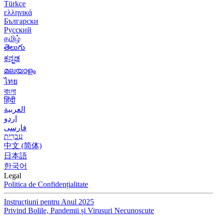
Türkçe
ελληνικά
Български
Русский
தமிழ்
తెలుగు
ಕನ್ನಡ
മലയാളം
ไทย
বাংলা
हिंदी
العربية
اردو
فارسی
עִברִית
中文 (简体)
日本語
한국어
Legal
Politica de Confidențialitate
Instrucțiuni pentru Anul 2025
Privind Bolile, Pandemii și Virusuri Necunoscute