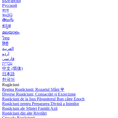
Български
Русский
বাংলা
বதமிழ்
తెలుగు
ಕನ್ನಡ
മലയാളം
ไทย
हिंदी
العربية
اردو
فارسی
עִברִית
中文 (简体)
日本語
한국어
Rugăciuni
Regina Rugăciunii: Rozariul Sfânt
🌹
Diverse Rugăciuni, Consacrări și Exorcizme
Rugăciuni de la Isus Pășunitorul Bun către Enoch
Rugăciuni pentru Prepararea Divină a Inimilor
Rugăciuni ale Sfintei Familii Azil
Rugăciuni din alte Rivelări
Crusada Rugăciunii