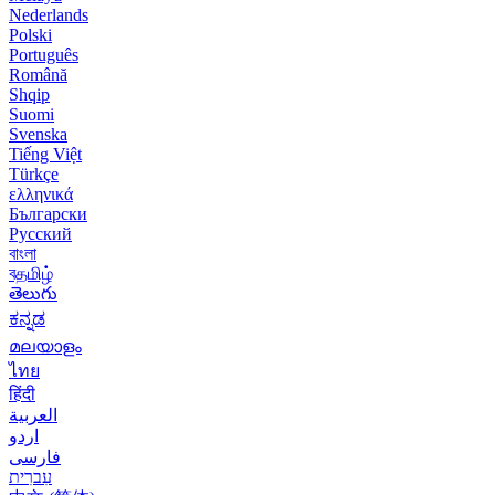
Nederlands
Polski
Português
Română
Shqip
Suomi
Svenska
Tiếng Việt
Türkçe
ελληνικά
Български
Русский
বাংলা
বதமிழ்
తెలుగు
ಕನ್ನಡ
മലയാളം
ไทย
हिंदी
العربية
اردو
فارسی
עִברִית