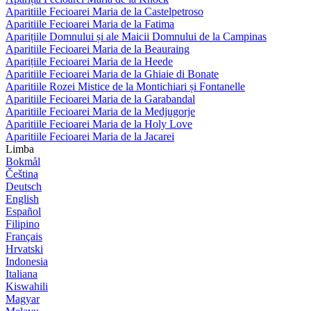
Aparitiile Fecioarei Maria de la Castelpetroso
Aparitiile Fecioarei Maria de la Fatima
Aparițiile Domnului și ale Maicii Domnului de la Campinas
Aparitiile Fecioarei Maria de la Beauraing
Aparițiile Fecioarei Maria de la Heede
Aparitiile Fecioarei Maria de la Ghiaie di Bonate
Aparitiile Rozei Mistice de la Montichiari și Fontanelle
Aparitiile Fecioarei Maria de la Garabandal
Aparitiile Fecioarei Maria de la Medjugorje
Aparitiile Fecioarei Maria de la Holy Love
Aparitiile Fecioarei Maria de la Jacarei
Limba
Bokmål
Čeština
Deutsch
English
Español
Filipino
Français
Hrvatski
Indonesia
Italiana
Kiswahili
Magyar