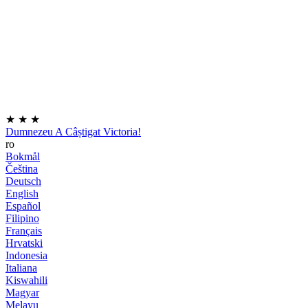
★
★
★
Dumnezeu A Câștigat Victoria!
ro
Bokmål
Čeština
Deutsch
English
Español
Filipino
Français
Hrvatski
Indonesia
Italiana
Kiswahili
Magyar
Melayu