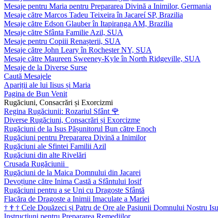
Mesaje pentru Maria pentru Prepararea Divină a Inimilor, Germania
Mesaje către Marcos Tadeu Teixeira în Jacareí SP, Brazilia
Mesaje către Edson Glauber în Itapiranga AM, Brazilia
Mesaje către Sfânta Familie Azil, SUA
Mesaje pentru Copiii Renașterii, SUA
Mesaje către John Leary în Rochester NY, SUA
Mesaje către Maureen Sweeney-Kyle în North Ridgeville, SUA
Mesaje de la Diverse Surse
Caută Mesajele
Apariții ale lui Iisus și Maria
Pagina de Bun Venit
Rugăciuni, Consacrări și Exorcizmi
Regina Rugăciunii: Rozariul Sfânt
🌹
Diverse Rugăciuni, Consacrări și Exorcizme
Rugăciuni de la Isus Pășunitorul Bun către Enoch
Rugăciuni pentru Prepararea Divină a Inimilor
Rugăciuni ale Sfintei Familii Azil
Rugăciuni din alte Rivelări
Crusada Rugăciunii
Rugăciuni de la Maica Domnului din Jacarei
Devoțiune către Inima Castă a Sfântului Iosif
Rugăciuni pentru a se Uni cu Dragoste Sfântă
Flacăra de Dragoste a Inimii Imaculate a Mariei
†
†
†
Cele Douăzeci și Patru de Ore ale Pasiunii Domnului Nostru Isu
Instrucțiuni pentru Prepararea Remediilor