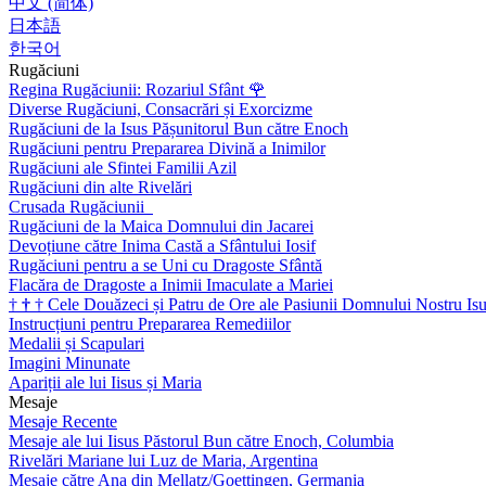
中文 (简体)
日本語
한국어
Rugăciuni
Regina Rugăciunii: Rozariul Sfânt
🌹
Diverse Rugăciuni, Consacrări și Exorcizme
Rugăciuni de la Isus Pășunitorul Bun către Enoch
Rugăciuni pentru Prepararea Divină a Inimilor
Rugăciuni ale Sfintei Familii Azil
Rugăciuni din alte Rivelări
Crusada Rugăciunii
Rugăciuni de la Maica Domnului din Jacarei
Devoțiune către Inima Castă a Sfântului Iosif
Rugăciuni pentru a se Uni cu Dragoste Sfântă
Flacăra de Dragoste a Inimii Imaculate a Mariei
†
†
†
Cele Douăzeci și Patru de Ore ale Pasiunii Domnului Nostru Isu
Instrucțiuni pentru Prepararea Remediilor
Medalii și Scapulari
Imagini Minunate
Apariții ale lui Iisus și Maria
Mesaje
Mesaje Recente
Mesaje ale lui Iisus Păstorul Bun către Enoch, Columbia
Rivelări Mariane lui Luz de Maria, Argentina
Mesaje către Ana din Mellatz/Goettingen, Germania