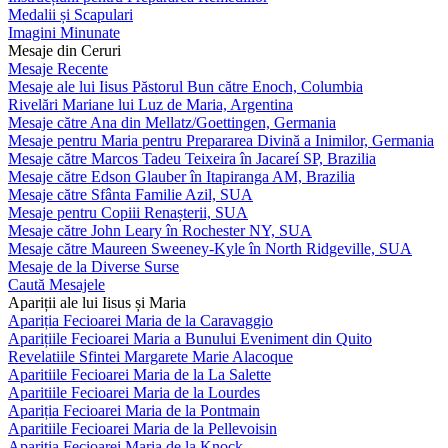
Medalii și Scapulari
Imagini Minunate
Mesaje din Ceruri
Mesaje Recente
Mesaje ale lui Iisus Păstorul Bun către Enoch, Columbia
Rivelări Mariane lui Luz de Maria, Argentina
Mesaje către Ana din Mellatz/Goettingen, Germania
Mesaje pentru Maria pentru Prepararea Divină a Inimilor, Germania
Mesaje către Marcos Tadeu Teixeira în Jacareí SP, Brazilia
Mesaje către Edson Glauber în Itapiranga AM, Brazilia
Mesaje către Sfânta Familie Azil, SUA
Mesaje pentru Copiii Renașterii, SUA
Mesaje către John Leary în Rochester NY, SUA
Mesaje către Maureen Sweeney-Kyle în North Ridgeville, SUA
Mesaje de la Diverse Surse
Caută Mesajele
Apariții ale lui Iisus și Maria
Apariția Fecioarei Maria de la Caravaggio
Aparițiile Fecioarei Maria a Bunului Eveniment din Quito
Revelatiile Sfintei Margarete Marie Alacoque
Aparitiile Fecioarei Maria de la La Salette
Aparitiile Fecioarei Maria de la Lourdes
Apariția Fecioarei Maria de la Pontmain
Aparitiile Fecioarei Maria de la Pellevoisin
Apariția Fecioarei Maria de la Knock