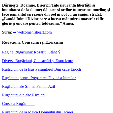
Dăruiește, Doamne, Bisericii Tale siguranța libertății și
imunitatea de la daune; dă pace și ordine tuturor neamurilor, și
face pământul să rezone din pol în pol cu un singur strigăt:
„Laudă Inimii Divine care a lucrat mântuirea noastră; ei fie
glorie și onoare pentru totdeauna.” Amen.
Sursa:
➥ welcomehisheart.com
Rugăciuni, Consacrări și Exorcizmi
Regina Rugăciunii: Rozariul Sfânt
🌹
Diverse Rugăciuni, Consacrări și Exorcizme
Rugăciuni de la Isus Pășunitorul Bun către Enoch
Rugăciuni pentru Prepararea Divină a Inimilor
Rugăciuni ale Sfintei Familii Azil
Rugăciuni din alte Rivelări
Crusada Rugăciunii
Rugăciuni de la Maica Domnului din Jacarei