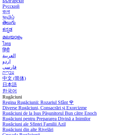
Български
Русский
বাংলা
বதமிழ்
తెలుగు
ಕನ್ನಡ
മലയാളം
ไทย
हिंदी
العربية
اردو
فارسی
עִברִית
中文 (简体)
日本語
한국어
Rugăciuni
Regina Rugăciunii: Rozariul Sfânt
🌹
Diverse Rugăciuni, Consacrări și Exorcizme
Rugăciuni de la Isus Pășunitorul Bun către Enoch
Rugăciuni pentru Prepararea Divină a Inimilor
Rugăciuni ale Sfintei Familii Azil
Rugăciuni din alte Rivelări
Crusada Rugăciunii