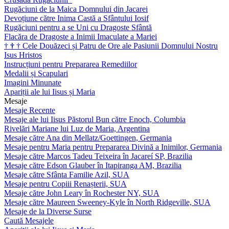
Rugăciuni de la Maica Domnului din Jacarei
Devoțiune către Inima Castă a Sfântului Iosif
Rugăciuni pentru a se Uni cu Dragoste Sfântă
Flacăra de Dragoste a Inimii Imaculate a Mariei
†
†
†
Cele Douăzeci și Patru de Ore ale Pasiunii Domnului Nostru
Isus Hristos
Instrucțiuni pentru Prepararea Remediilor
Medalii și Scapulari
Imagini Minunate
Apariții ale lui Iisus și Maria
Mesaje
Mesaje Recente
Mesaje ale lui Iisus Păstorul Bun către Enoch, Columbia
Rivelări Mariane lui Luz de Maria, Argentina
Mesaje către Ana din Mellatz/Goettingen, Germania
Mesaje pentru Maria pentru Prepararea Divină a Inimilor, Germania
Mesaje către Marcos Tadeu Teixeira în Jacareí SP, Brazilia
Mesaje către Edson Glauber în Itapiranga AM, Brazilia
Mesaje către Sfânta Familie Azil, SUA
Mesaje pentru Copiii Renașterii, SUA
Mesaje către John Leary în Rochester NY, SUA
Mesaje către Maureen Sweeney-Kyle în North Ridgeville, SUA
Mesaje de la Diverse Surse
Caută Mesajele