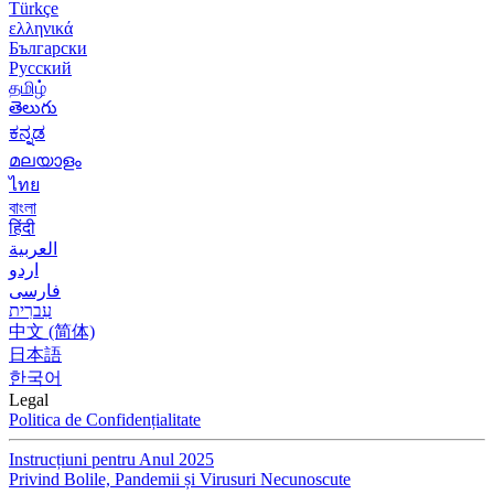
Türkçe
ελληνικά
Български
Русский
தமிழ்
తెలుగు
ಕನ್ನಡ
മലയാളം
ไทย
বাংলা
हिंदी
العربية
اردو
فارسی
עִברִית
中文 (简体)
日本語
한국어
Legal
Politica de Confidențialitate
Instrucțiuni pentru Anul 2025
Privind Bolile, Pandemii și Virusuri Necunoscute