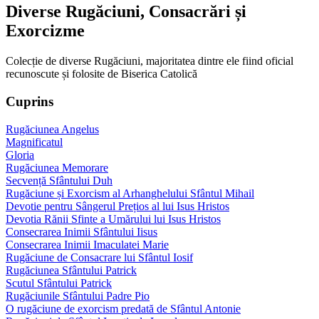
Diverse Rugăciuni, Consacrări și
Exorcizme
Colecție de diverse Rugăciuni, majoritatea dintre ele fiind oficial
recunoscute și folosite de Biserica Catolică
Cuprins
Rugăciunea Angelus
Magnificatul
Gloria
Rugăciunea Memorare
Secvență Sfântului Duh
Rugăciune și Exorcism al Arhanghelului Sfântul Mihail
Devotie pentru Sângerul Prețios al lui Isus Hristos
Devotia Rănii Sfinte a Umărului lui Isus Hristos
Consecrarea Inimii Sfântului Iisus
Consecrarea Inimii Imaculatei Marie
Rugăciune de Consacrare lui Sfântul Iosif
Rugăciunea Sfântului Patrick
Scutul Sfântului Patrick
Rugăciunile Sfântului Padre Pio
O rugăciune de exorcism predată de Sfântul Antonie