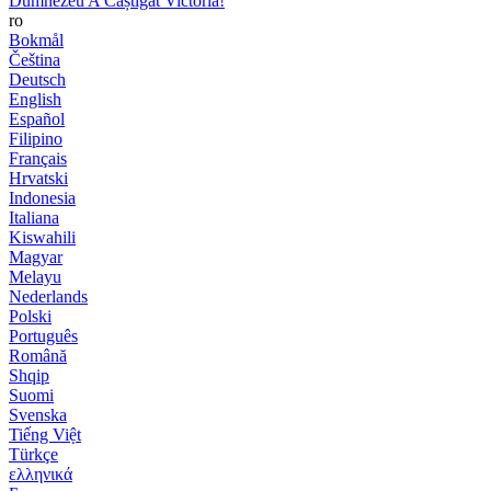
Dumnezeu A Câștigat Victoria!
ro
Bokmål
Čeština
Deutsch
English
Español
Filipino
Français
Hrvatski
Indonesia
Italiana
Kiswahili
Magyar
Melayu
Nederlands
Polski
Português
Română
Shqip
Suomi
Svenska
Tiếng Việt
Türkçe
ελληνικά