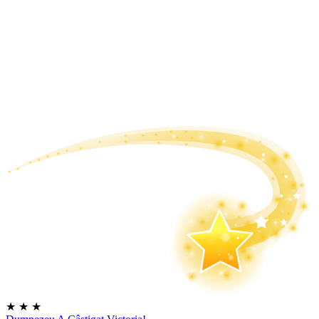
★
★
★