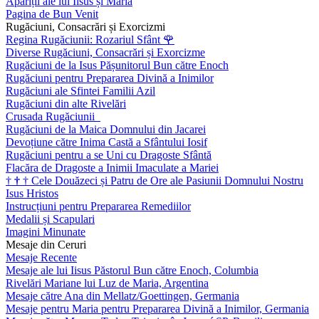
Apariții ale lui Iisus și Maria
Pagina de Bun Venit
Rugăciuni, Consacrări și Exorcizmi
Regina Rugăciunii: Rozariul Sfânt
🌹
Diverse Rugăciuni, Consacrări și Exorcizme
Rugăciuni de la Isus Pășunitorul Bun către Enoch
Rugăciuni pentru Prepararea Divină a Inimilor
Rugăciuni ale Sfintei Familii Azil
Rugăciuni din alte Rivelări
Crusada Rugăciunii
Rugăciuni de la Maica Domnului din Jacarei
Devoțiune către Inima Castă a Sfântului Iosif
Rugăciuni pentru a se Uni cu Dragoste Sfântă
Flacăra de Dragoste a Inimii Imaculate a Mariei
†
†
†
Cele Douăzeci și Patru de Ore ale Pasiunii Domnului Nostru
Isus Hristos
Instrucțiuni pentru Prepararea Remediilor
Medalii și Scapulari
Imagini Minunate
Mesaje din Ceruri
Mesaje Recente
Mesaje ale lui Iisus Păstorul Bun către Enoch, Columbia
Rivelări Mariane lui Luz de Maria, Argentina
Mesaje către Ana din Mellatz/Goettingen, Germania
Mesaje pentru Maria pentru Prepararea Divină a Inimilor, Germania