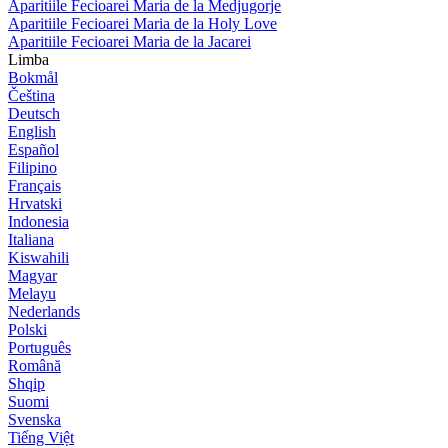
Aparitiile Fecioarei Maria de la Medjugorje
Aparitiile Fecioarei Maria de la Holy Love
Aparitiile Fecioarei Maria de la Jacarei
Limba
Bokmål
Čeština
Deutsch
English
Español
Filipino
Français
Hrvatski
Indonesia
Italiana
Kiswahili
Magyar
Melayu
Nederlands
Polski
Português
Română
Shqip
Suomi
Svenska
Tiếng Việt