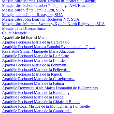
Mesaje către Marcos Tadeu Teixeira în Jacareí SP, Brazilia
Mesaje către Edson Glauber în Itapiranga AM, Brazilia
Mesaje către Sfânta Familie Azil, SUA
Mesaje pentru Copiii Renașterii, SUA
Mesaje către John Leary în Rochester NY, SUA
Mesaje către Maureen Sweeney-Kyle în North Ridgeville, SUA
Mesaje de la Diverse Surse
Caută Mesajele
Apariții ale lui Iisus și Maria
Apariția Fecioarei Maria de la Caravaggio
Aparițiile Fecioarei Maria a Bunului Eveniment din Quito
Revelatiile Sfintei Margarete Marie Alacoque
Aparitiile Fecioarei Maria de la La Salette
Aparitiile Fecioarei Maria de la Lourdes
Apariția Fecioarei Maria de la Pontmain
Aparitiile Fecioarei Maria de la Pellevoisin
Apariția Fecioarei Maria de la Knock
Aparitiile Fecioarei Maria de la Castelpetroso
Aparitiile Fecioarei Maria de la Fatima
Aparițiile Domnului și ale Maicii Domnului de la Campinas
Aparitiile Fecioarei Maria de la Beauraing
Aparițiile Fecioarei Maria de la Heede
Aparitiile Fecioarei Maria de la Ghiaie di Bonate
Aparitiile Rozei Mistice de la Montichiari și Fontanelle
Aparitiile Fecioarei Maria de la Garabandal