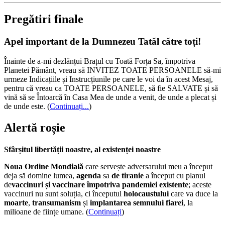
Pregătiri finale
Apel important de la Dumnezeu Tatăl către toți!
Înainte de a-mi dezlănțui Brațul cu Toată Forța Sa, împotriva
Planetei Pământ, vreau să INVITEZ TOATE PERSOANELE să-mi
urmeze Indicațiile și Instrucțiunile pe care le voi da în acest Mesaj,
pentru că vreau ca TOATE PERSOANELE, să fie SALVATE și să
vină să se Întoarcă în Casa Mea de unde a venit, de unde a plecat și
de unde este.
(
Continuați...
)
Alertă roșie
Sfârșitul libertății noastre, al existenței noastre
Noua Ordine Mondială
care servește adversarului meu a început
deja să domine lumea,
agenda
sa
de tiranie
a început cu planul
de
vaccinuri și vaccinare împotriva pandemiei existente
; aceste
vaccinuri nu sunt soluția, ci începutul
holocaustului
care va duce la
moarte
,
transumanism
și
implantarea semnului fiarei
, la
milioane de ființe umane. (
Continuați
)