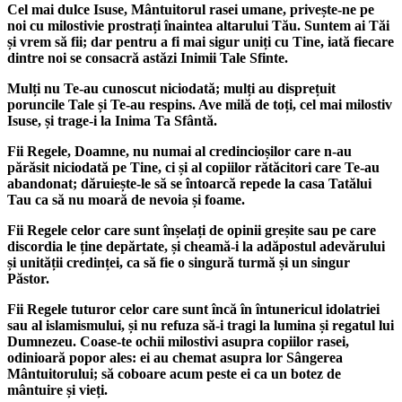
Cel mai dulce Isuse, Mântuitorul rasei umane, privește-ne pe
noi cu milostivie prostrați înaintea altarului Tău. Suntem ai Tăi
și vrem să fii; dar pentru a fi mai sigur uniți cu Tine, iată fiecare
dintre noi se consacră astăzi Inimii Tale Sfinte.
Mulți nu Te-au cunoscut niciodată; mulți au disprețuit
poruncile Tale și Te-au respins. Ave milă de toți, cel mai milostiv
Isuse, și trage-i la Inima Ta Sfântă.
Fii Regele, Doamne, nu numai al credincioșilor care n-au
părăsit niciodată pe Tine, ci și al copiilor rătăcitori care Te-au
abandonat; dăruiește-le să se întoarcă repede la casa Tatălui
Tau ca să nu moară de nevoia și foame.
Fii Regele celor care sunt înșelați de opinii greșite sau pe care
discordia le ține depărtate, și cheamă-i la adăpostul adevărului
și unității credinței, ca să fie o singură turmă și un singur
Păstor.
Fii Regele tuturor celor care sunt încă în întunericul idolatriei
sau al islamismului, și nu refuza să-i tragi la lumina și regatul lui
Dumnezeu. Coase-te ochii milostivi asupra copiilor rasei,
odinioară popor ales: ei au chemat asupra lor Sângerea
Mântuitorului; să coboare acum peste ei ca un botez de
mântuire și vieți.