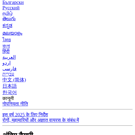
Български
Русский
தமிழ்
తెలుగు
ಕನ್ನಡ
മലയാളം
ไทย
বাংলা
हिंदी
العربية
اردو
فارسی
עִברִית
中文 (简体)
日本語
한국어
कानूनी
गोपनियता नीति
इस वर्ष 2025 के लिए निर्देश
रोगों, महामारियों और अज्ञात वायरस के संबंध में