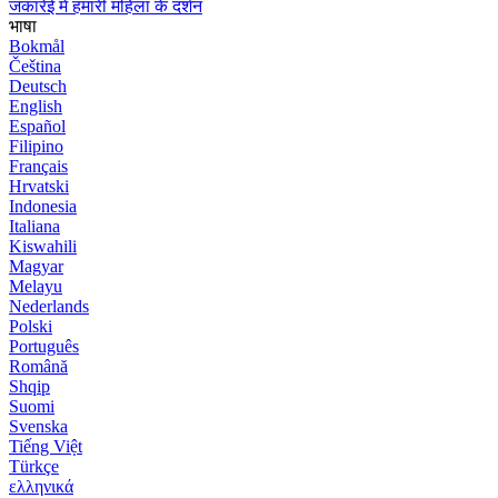
जकारेई में हमारी महिला के दर्शन
भाषा
Bokmål
Čeština
Deutsch
English
Español
Filipino
Français
Hrvatski
Indonesia
Italiana
Kiswahili
Magyar
Melayu
Nederlands
Polski
Português
Română
Shqip
Suomi
Svenska
Tiếng Việt
Türkçe
ελληνικά