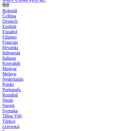
भगवान ने विजय प्राप्त की!
हिंदी
Bokmål
Čeština
Deutsch
English
Español
Filipino
Français
Hrvatski
Indonesia
Italiana
Kiswahili
Magyar
Melayu
Nederlands
Polski
Português
Română
Shqip
Suomi
Svenska
Tiếng Việt
Türkçe
ελληνικά