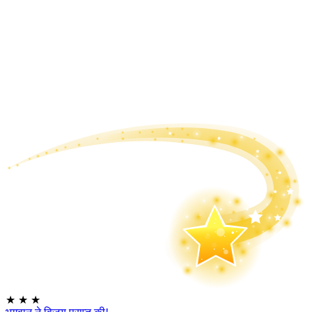
★
★
★