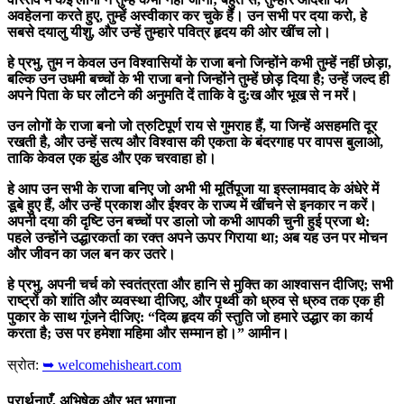
अवहेलना करते हुए, तुम्हें अस्वीकार कर चुके हैं। उन सभी पर दया करो, हे
सबसे दयालु यीशु, और उन्हें तुम्हारे पवित्र हृदय की ओर खींच लो।
हे प्रभु, तुम न केवल उन विश्वासियों के राजा बनो जिन्होंने कभी तुम्हें नहीं छोड़ा,
बल्कि उन उधमी बच्चों के भी राजा बनो जिन्होंने तुम्हें छोड़ दिया है; उन्हें जल्द ही
अपने पिता के घर लौटने की अनुमति दें ताकि वे दु:ख और भूख से न मरें।
उन लोगों के राजा बनो जो त्रुटिपूर्ण राय से गुमराह हैं, या जिन्हें असहमति दूर
रखती है, और उन्हें सत्य और विश्वास की एकता के बंदरगाह पर वापस बुलाओ,
ताकि केवल एक झुंड और एक चरवाहा हो।
हे आप उन सभी के राजा बनिए जो अभी भी मूर्तिपूजा या इस्लामवाद के अंधेरे में
डूबे हुए हैं, और उन्हें प्रकाश और ईश्वर के राज्य में खींचने से इनकार न करें।
अपनी दया की दृष्टि उन बच्चों पर डालो जो कभी आपकी चुनी हुई प्रजा थे:
पहले उन्होंने उद्धारकर्ता का रक्त अपने ऊपर गिराया था; अब यह उन पर मोचन
और जीवन का जल बन कर उतरे।
हे प्रभु, अपनी चर्च को स्वतंत्रता और हानि से मुक्ति का आश्वासन दीजिए; सभी
राष्ट्रों को शांति और व्यवस्था दीजिए, और पृथ्वी को ध्रुव से ध्रुव तक एक ही
पुकार के साथ गूंजने दीजिए: “दिव्य हृदय की स्तुति जो हमारे उद्धार का कार्य
करता है; उस पर हमेशा महिमा और सम्मान हो।” आमीन।
स्रोत:
➥ welcomehisheart.com
प्रार्थनाएँ, अभिषेक और भूत भगाना