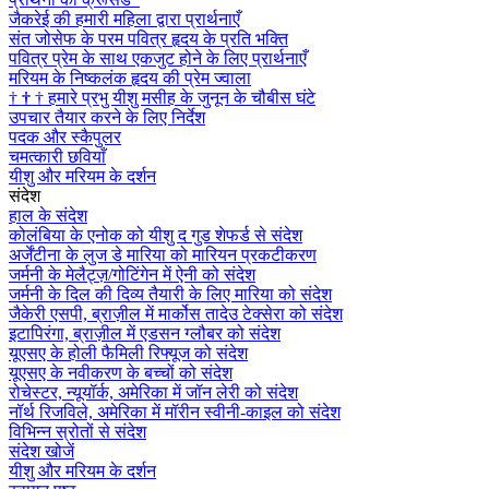
जैकरेई की हमारी महिला द्वारा प्रार्थनाएँ
संत जोसेफ के परम पवित्र हृदय के प्रति भक्ति
पवित्र प्रेम के साथ एकजुट होने के लिए प्रार्थनाएँ
मरियम के निष्कलंक हृदय की प्रेम ज्वाला
†
†
†
हमारे प्रभु यीशु मसीह के जुनून के चौबीस घंटे
उपचार तैयार करने के लिए निर्देश
पदक और स्कैपुलर
चमत्कारी छवियाँ
यीशु और मरियम के दर्शन
संदेश
हाल के संदेश
कोलंबिया के एनोक को यीशु द गुड शेफर्ड से संदेश
अर्जेंटीना के लुज डे मारिया को मारियन प्रकटीकरण
जर्मनी के मेलैट्ज़/गोटिंगेन में ऐनी को संदेश
जर्मनी के दिल की दिव्य तैयारी के लिए मारिया को संदेश
जैकेरी एसपी, ब्राज़ील में मार्कोस तादेउ टेक्सेरा को संदेश
इटापिरंगा, ब्राज़ील में एडसन ग्लौबर को संदेश
यूएसए के होली फैमिली रिफ्यूज को संदेश
यूएसए के नवीकरण के बच्चों को संदेश
रोचेस्टर, न्यूयॉर्क, अमेरिका में जॉन लेरी को संदेश
नॉर्थ रिजविले, अमेरिका में मॉरीन स्वीनी-काइल को संदेश
विभिन्न स्रोतों से संदेश
संदेश खोजें
यीशु और मरियम के दर्शन