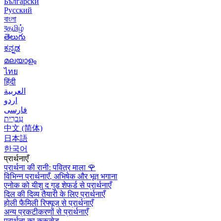
Български
Русский
বাংলা
বதமிழ்
తెలుగు
ಕನ್ನಡ
മലയാളം
ไทย
हिंदी
العربية
اردو
فارسی
עִברִית
中文 (简体)
日本語
한국어
प्रार्थनाएँ
प्रार्थना की रानी: पवित्र माला
🌹
विभिन्न प्रार्थनाएँ, अभिषेक और भूत भगाना
एनोक को यीशु द गुड शेफर्ड से प्रार्थनाएँ
दिल की दिव्य तैयारी के लिए प्रार्थनाएँ
होली फैमिली रिफ्यूज से प्रार्थनाएँ
अन्य प्रकटीकरणों से प्रार्थनाएँ
प्रार्थना का क्रूसेड