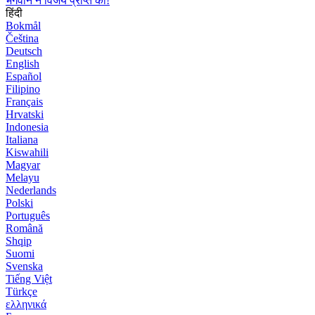
भगवान ने विजय प्राप्त की!
हिंदी
Bokmål
Čeština
Deutsch
English
Español
Filipino
Français
Hrvatski
Indonesia
Italiana
Kiswahili
Magyar
Melayu
Nederlands
Polski
Português
Română
Shqip
Suomi
Svenska
Tiếng Việt
Türkçe
ελληνικά