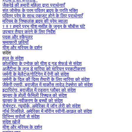
जैकरेई की हमारी महिला द्वारा प्रार्थनाएँ
संत जोसेफ के परम पवित्र हृदय के प्रति भक्ति
पवित्र प्रेम के साथ एकजुट होने के लिए प्रार्थनाएँ
मरियम के निष्कलंक हृदय की प्रेम ज्वाला
†
†
†
हमारे प्रभु यीशु मसीह के जुनून के चौबीस घंटे
उपचार तैयार करने के लिए निर्देश
पदक और स्कैपुलर
चमत्कारी छवियाँ
यीशु और मरियम के दर्शन
संदेश
हाल के संदेश
कोलंबिया के एनोक को यीशु द गुड शेफर्ड से संदेश
अर्जेंटीना के लुज डे मारिया को मारियन प्रकटीकरण
जर्मनी के मेलैट्ज़/गोटिंगेन में ऐनी को संदेश
जर्मनी के दिल की दिव्य तैयारी के लिए मारिया को संदेश
जैकेरी एसपी, ब्राज़ील में मार्कोस तादेउ टेक्सेरा को संदेश
इटापिरंगा, ब्राज़ील में एडसन ग्लौबर को संदेश
यूएसए के होली फैमिली रिफ्यूज को संदेश
यूएसए के नवीकरण के बच्चों को संदेश
रोचेस्टर, न्यूयॉर्क, अमेरिका में जॉन लेरी को संदेश
नॉर्थ रिजविले, अमेरिका में मॉरीन स्वीनी-काइल को संदेश
विभिन्न स्रोतों से संदेश
संदेश खोजें
यीशु और मरियम के दर्शन