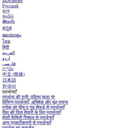
Български
Русский
বাংলা
বதமிழ்
తెలుగు
ಕನ್ನಡ
മലയാളം
ไทย
हिंदी
العربية
اردو
فارسی
עִברִית
中文 (简体)
日本語
한국어
प्रार्थनाएँ
प्रार्थना की रानी: पवित्र माला
🌹
विभिन्न प्रार्थनाएँ, अभिषेक और भूत भगाना
एनोक को यीशु द गुड शेफर्ड से प्रार्थनाएँ
दिल की दिव्य तैयारी के लिए प्रार्थनाएँ
होली फैमिली रिफ्यूज से प्रार्थनाएँ
अन्य प्रकटीकरणों से प्रार्थनाएँ
प्रार्थना का क्रूसेड