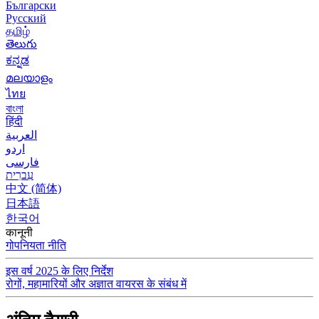
Български
Русский
தமிழ்
తెలుగు
ಕನ್ನಡ
മലയാളം
ไทย
বাংলা
हिंदी
العربية
اردو
فارسی
עִברִית
中文 (简体)
日本語
한국어
कानूनी
गोपनियता नीति
इस वर्ष 2025 के लिए निर्देश
रोगों, महामारियों और अज्ञात वायरस के संबंध में