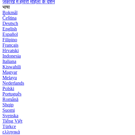
जकारेई में हमारी महिला के दर्शन
भाषा
Bokmål
Čeština
Deutsch
English
Español
Filipino
Français
Hrvatski
Indonesia
Italiana
Kiswahili
Magyar
Melayu
Nederlands
Polski
Português
Română
Shqip
Suomi
Svenska
Tiếng Việt
Türkçe
ελληνικά