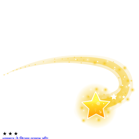
★
★
★