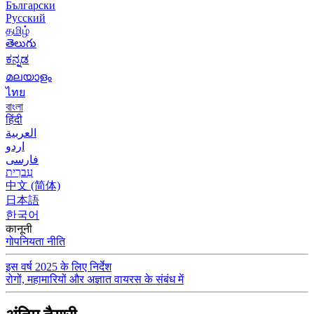
Български
Русский
தமிழ்
తెలుగు
ಕನ್ನಡ
മലയാളം
ไทย
বাংলা
हिंदी
العربية
اردو
فارسی
עִברִית
中文 (简体)
日本語
한국어
कानूनी
गोपनियता नीति
इस वर्ष 2025 के लिए निर्देश
रोगों, महामारियों और अज्ञात वायरस के संबंध में