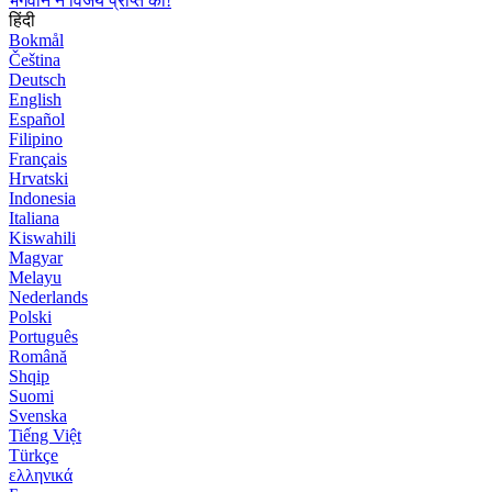
भगवान ने विजय प्राप्त की!
हिंदी
Bokmål
Čeština
Deutsch
English
Español
Filipino
Français
Hrvatski
Indonesia
Italiana
Kiswahili
Magyar
Melayu
Nederlands
Polski
Português
Română
Shqip
Suomi
Svenska
Tiếng Việt
Türkçe
ελληνικά