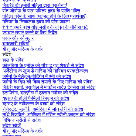
जैकरेई की हमारी महिला द्वारा प्रार्थनाएँ
संत जोसेफ के परम पवित्र हृदय के प्रति भक्ति
पवित्र प्रेम के साथ एकजुट होने के लिए प्रार्थनाएँ
मरियम के निष्कलंक हृदय की प्रेम ज्वाला
†
†
†
हमारे प्रभु यीशु मसीह के जुनून के चौबीस घंटे
उपचार तैयार करने के लिए निर्देश
पदक और स्कैपुलर
चमत्कारी छवियाँ
यीशु और मरियम के दर्शन
संदेश
हाल के संदेश
कोलंबिया के एनोक को यीशु द गुड शेफर्ड से संदेश
अर्जेंटीना के लुज डे मारिया को मारियन प्रकटीकरण
जर्मनी के मेलैट्ज़/गोटिंगेन में ऐनी को संदेश
जर्मनी के दिल की दिव्य तैयारी के लिए मारिया को संदेश
जैकेरी एसपी, ब्राज़ील में मार्कोस तादेउ टेक्सेरा को संदेश
इटापिरंगा, ब्राज़ील में एडसन ग्लौबर को संदेश
यूएसए के होली फैमिली रिफ्यूज को संदेश
यूएसए के नवीकरण के बच्चों को संदेश
रोचेस्टर, न्यूयॉर्क, अमेरिका में जॉन लेरी को संदेश
नॉर्थ रिजविले, अमेरिका में मॉरीन स्वीनी-काइल को संदेश
विभिन्न स्रोतों से संदेश
संदेश खोजें
यीशु और मरियम के दर्शन