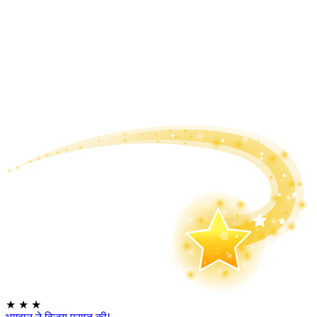
★
★
★