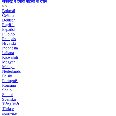
जकारेई में हमारी महिला के दर्शन
भाषा
Bokmål
Čeština
Deutsch
English
Español
Filipino
Français
Hrvatski
Indonesia
Italiana
Kiswahili
Magyar
Melayu
Nederlands
Polski
Português
Română
Shqip
Suomi
Svenska
Tiếng Việt
Türkçe
ελληνικά