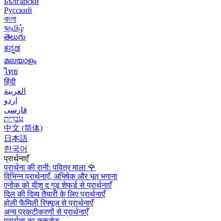
Български
Русский
বাংলা
বதமிழ்
తెలుగు
ಕನ್ನಡ
മലയാളം
ไทย
हिंदी
العربية
اردو
فارسی
עִברִית
中文 (简体)
日本語
한국어
प्रार्थनाएँ
प्रार्थना की रानी: पवित्र माला
🌹
विभिन्न प्रार्थनाएँ, अभिषेक और भूत भगाना
एनोक को यीशु द गुड शेफर्ड से प्रार्थनाएँ
दिल की दिव्य तैयारी के लिए प्रार्थनाएँ
होली फैमिली रिफ्यूज से प्रार्थनाएँ
अन्य प्रकटीकरणों से प्रार्थनाएँ
प्रार्थना का क्रूसेड