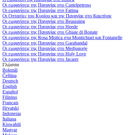
Οι εμφανίσεις της Παναγίας στο Castelpetroso
Οι εμφανίσεις της Παναγίας στη Fatima
Οι Οπτασίες του Κυρίου και της Παναγίας στο Καμπίνας
Οι εμφανίσεις της Παναγίας στο Beauraing
Οι εμφανίσεις της Παναγίας στο Heede
Οι εμφανίσεις της Παναγίας στο Ghiaie di Bonate
Οι εμφανίσεις της Rosa Mistica στα Montichiari και Fontanelle
Οι εμφανίσεις της Παναγίας στο Garabandal
Οι εμφανίσεις της Παναγίας στο Medjugorje
Οι εμφανίσεις της Παναγίας στο Holy Love
Οι εμφανίσεις της Παναγίας στο Jacarei
Γλώσσα
Bokmål
Čeština
Deutsch
English
Español
Filipino
Français
Hrvatski
Indonesia
Italiana
Kiswahili
Magyar