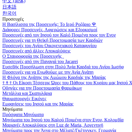
中文 (简体)
日本語
한국어
Προσευχές
Η Βασίλισσα της Προσευχής: Το Ιερό Ροζάριο
🌹
Διάφορες Προσευχές, Αφιερώσεις και Εξορκισμοί
Προσευχές από τον Ιησού τον Καλό Ποιμένα προς τον Ενοχ
Προσευχές για τη Θεϊκή Προετοιμασία των Καρδιών
Προσευχές του Αγίου Οικογενειακού Καταφυγίου
Προσευχές από άλλες Αποκαλύψεις
Ο Σταυροφορία της Προσευχής
Προσευχές από την Παναγιά του Jacarei
Ευσεβής Προσήλωση στην Πολύ Άγία Καρδιά του Αγίου Ιωσήφ
Προσευχές για να Ενωθούμε με την Αγία Αγάπη
Η Φλόγα της Αγάπης της Αμώμου Καρδιάς της Μαρίας
†
†
†
Οι Είκοσι Τέσσερις Ώρες του Πάθους του Κυρίου μας Ιησού 
Οδηγίες για την Προετοιμασία Φαρμάκων
Μετάλλια και Σκαπυλάρια
Θαυματουργές Εικόνες
Εμφανίσεις του Ιησού και της Μαρίας
Μηνύματα
Πρόσφατα Μηνύματα
Μηνύματα του Ιησού του Καλού Ποιμένα στον Ενοχ, Κολομβία
Μαριανές Αποκαλύψεις στη Luz de Maria, Αργεντινή
Μηνύματα προς την Άννα στο Μέλατζ/Γκέτινγκεν, Γερμανία