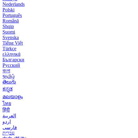
Nederlands
Polski
Português
Română
Shqip
Suomi
Svenska
Tiếng Việt
Türkçe
ελληνικά
Български
Русский
বাংলা
বதமிழ்
తెలుగు
ಕನ್ನಡ
മലയാളം
ไทย
हिंदी
العربية
اردو
فارسی
עִברִית