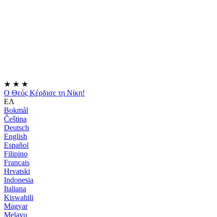
★
★
★
Ο Θεός Κέρδισε τη Νίκη!
ΕΛ
Bokmål
Čeština
Deutsch
English
Español
Filipino
Français
Hrvatski
Indonesia
Italiana
Kiswahili
Magyar
Melayu