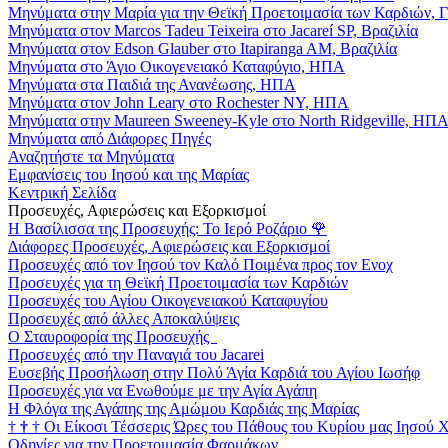
Μηνύματα στην Μαρία για την Θεϊκή Προετοιμασία των Καρδιών, 
Μηνύματα στον Marcos Tadeu Teixeira στο Jacareí SP, Βραζιλία
Μηνύματα στον Edson Glauber στο Itapiranga AM, Βραζιλία
Μηνύματα στο Άγιο Οικογενειακό Καταφύγιο, ΗΠΑ
Μηνύματα στα Παιδιά της Ανανέωσης, ΗΠΑ
Μηνύματα στον John Leary στο Rochester NY, ΗΠΑ
Μηνύματα στην Maureen Sweeney-Kyle στο North Ridgeville, ΗΠ
Μηνύματα από Διάφορες Πηγές
Αναζητήστε τα Μηνύματα
Εμφανίσεις του Ιησού και της Μαρίας
Κεντρική Σελίδα
Προσευχές, Αφιερώσεις και Εξορκισμοί
Η Βασίλισσα της Προσευχής: Το Ιερό Ροζάριο
🌹
Διάφορες Προσευχές, Αφιερώσεις και Εξορκισμοί
Προσευχές από τον Ιησού τον Καλό Ποιμένα προς τον Ενοχ
Προσευχές για τη Θεϊκή Προετοιμασία των Καρδιών
Προσευχές του Αγίου Οικογενειακού Καταφυγίου
Προσευχές από άλλες Αποκαλύψεις
Ο Σταυροφορία της Προσευχής
Προσευχές από την Παναγιά του Jacarei
Ευσεβής Προσήλωση στην Πολύ Άγία Καρδιά του Αγίου Ιωσήφ
Προσευχές για να Ενωθούμε με την Αγία Αγάπη
Η Φλόγα της Αγάπης της Αμώμου Καρδιάς της Μαρίας
†
†
†
Οι Είκοσι Τέσσερις Ώρες του Πάθους του Κυρίου μας Ιησού 
Οδηγίες για την Προετοιμασία Φαρμάκων