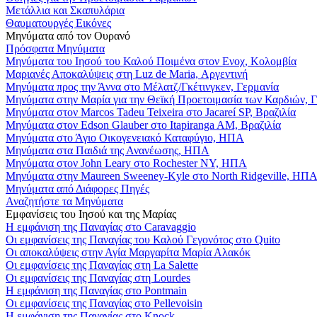
Μετάλλια και Σκαπυλάρια
Θαυματουργές Εικόνες
Μηνύματα από τον Ουρανό
Πρόσφατα Μηνύματα
Μηνύματα του Ιησού του Καλού Ποιμένα στον Ενοχ, Κολομβία
Μαριανές Αποκαλύψεις στη Luz de Maria, Αργεντινή
Μηνύματα προς την Άννα στο Μέλατζ/Γκέτινγκεν, Γερμανία
Μηνύματα στην Μαρία για την Θεϊκή Προετοιμασία των Καρδιών, 
Μηνύματα στον Marcos Tadeu Teixeira στο Jacareí SP, Βραζιλία
Μηνύματα στον Edson Glauber στο Itapiranga AM, Βραζιλία
Μηνύματα στο Άγιο Οικογενειακό Καταφύγιο, ΗΠΑ
Μηνύματα στα Παιδιά της Ανανέωσης, ΗΠΑ
Μηνύματα στον John Leary στο Rochester NY, ΗΠΑ
Μηνύματα στην Maureen Sweeney-Kyle στο North Ridgeville, ΗΠ
Μηνύματα από Διάφορες Πηγές
Αναζητήστε τα Μηνύματα
Εμφανίσεις του Ιησού και της Μαρίας
Η εμφάνιση της Παναγίας στο Caravaggio
Οι εμφανίσεις της Παναγίας του Καλού Γεγονότος στο Quito
Οι αποκαλύψεις στην Αγία Μαργαρίτα Μαρία Αλακόκ
Οι εμφανίσεις της Παναγίας στη La Salette
Οι εμφανίσεις της Παναγίας στη Lourdes
Η εμφάνιση της Παναγίας στο Pontmain
Οι εμφανίσεις της Παναγίας στο Pellevoisin
Η εμφάνιση της Παναγίας στο Knock