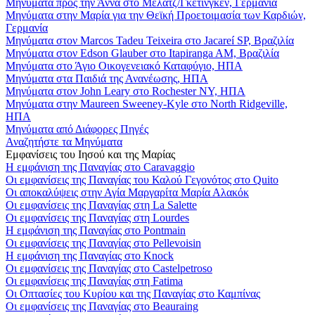
Μηνύματα προς την Άννα στο Μέλατζ/Γκέτινγκεν, Γερμανία
Μηνύματα στην Μαρία για την Θεϊκή Προετοιμασία των Καρδιών,
Γερμανία
Μηνύματα στον Marcos Tadeu Teixeira στο Jacareí SP, Βραζιλία
Μηνύματα στον Edson Glauber στο Itapiranga AM, Βραζιλία
Μηνύματα στο Άγιο Οικογενειακό Καταφύγιο, ΗΠΑ
Μηνύματα στα Παιδιά της Ανανέωσης, ΗΠΑ
Μηνύματα στον John Leary στο Rochester NY, ΗΠΑ
Μηνύματα στην Maureen Sweeney-Kyle στο North Ridgeville,
ΗΠΑ
Μηνύματα από Διάφορες Πηγές
Αναζητήστε τα Μηνύματα
Εμφανίσεις του Ιησού και της Μαρίας
Η εμφάνιση της Παναγίας στο Caravaggio
Οι εμφανίσεις της Παναγίας του Καλού Γεγονότος στο Quito
Οι αποκαλύψεις στην Αγία Μαργαρίτα Μαρία Αλακόκ
Οι εμφανίσεις της Παναγίας στη La Salette
Οι εμφανίσεις της Παναγίας στη Lourdes
Η εμφάνιση της Παναγίας στο Pontmain
Οι εμφανίσεις της Παναγίας στο Pellevoisin
Η εμφάνιση της Παναγίας στο Knock
Οι εμφανίσεις της Παναγίας στο Castelpetroso
Οι εμφανίσεις της Παναγίας στη Fatima
Οι Οπτασίες του Κυρίου και της Παναγίας στο Καμπίνας
Οι εμφανίσεις της Παναγίας στο Beauraing