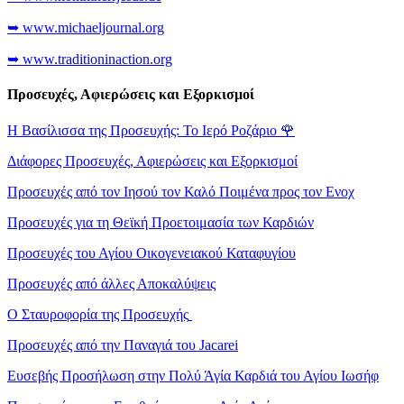
➥ www.michaeljournal.org
➥ www.traditioninaction.org
Προσευχές, Αφιερώσεις και Εξορκισμοί
Η Βασίλισσα της Προσευχής: Το Ιερό Ροζάριο
🌹
Διάφορες Προσευχές, Αφιερώσεις και Εξορκισμοί
Προσευχές από τον Ιησού τον Καλό Ποιμένα προς τον Ενοχ
Προσευχές για τη Θεϊκή Προετοιμασία των Καρδιών
Προσευχές του Αγίου Οικογενειακού Καταφυγίου
Προσευχές από άλλες Αποκαλύψεις
Ο Σταυροφορία της Προσευχής
Προσευχές από την Παναγιά του Jacarei
Ευσεβής Προσήλωση στην Πολύ Άγία Καρδιά του Αγίου Ιωσήφ