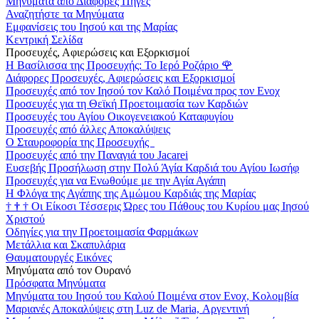
Μηνύματα από Διάφορες Πηγές
Αναζητήστε τα Μηνύματα
Εμφανίσεις του Ιησού και της Μαρίας
Κεντρική Σελίδα
Προσευχές, Αφιερώσεις και Εξορκισμοί
Η Βασίλισσα της Προσευχής: Το Ιερό Ροζάριο
🌹
Διάφορες Προσευχές, Αφιερώσεις και Εξορκισμοί
Προσευχές από τον Ιησού τον Καλό Ποιμένα προς τον Ενοχ
Προσευχές για τη Θεϊκή Προετοιμασία των Καρδιών
Προσευχές του Αγίου Οικογενειακού Καταφυγίου
Προσευχές από άλλες Αποκαλύψεις
Ο Σταυροφορία της Προσευχής
Προσευχές από την Παναγιά του Jacarei
Ευσεβής Προσήλωση στην Πολύ Άγία Καρδιά του Αγίου Ιωσήφ
Προσευχές για να Ενωθούμε με την Αγία Αγάπη
Η Φλόγα της Αγάπης της Αμώμου Καρδιάς της Μαρίας
†
†
†
Οι Είκοσι Τέσσερις Ώρες του Πάθους του Κυρίου μας Ιησού
Χριστού
Οδηγίες για την Προετοιμασία Φαρμάκων
Μετάλλια και Σκαπυλάρια
Θαυματουργές Εικόνες
Μηνύματα από τον Ουρανό
Πρόσφατα Μηνύματα
Μηνύματα του Ιησού του Καλού Ποιμένα στον Ενοχ, Κολομβία
Μαριανές Αποκαλύψεις στη Luz de Maria, Αργεντινή