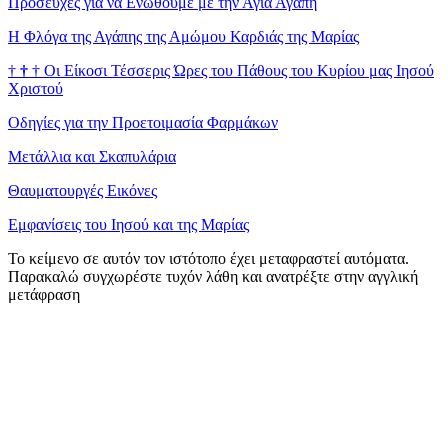
Προσευχές για να Ενωθούμε με την Αγία Αγάπη
Η Φλόγα της Αγάπης της Αμώμου Καρδιάς της Μαρίας
†
†
†
Οι Είκοσι Τέσσερις Ώρες του Πάθους του Κυρίου μας Ιησού
Χριστού
Οδηγίες για την Προετοιμασία Φαρμάκων
Μετάλλια και Σκαπυλάρια
Θαυματουργές Εικόνες
Εμφανίσεις του Ιησού και της Μαρίας
Το κείμενο σε αυτόν τον ιστότοπο έχει μεταφραστεί αυτόματα.
Παρακαλώ συγχωρέστε τυχόν λάθη και ανατρέξτε στην αγγλική
μετάφραση