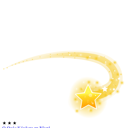
★
★
★