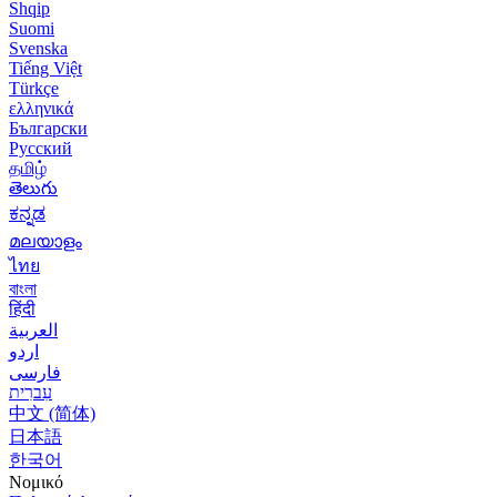
Shqip
Suomi
Svenska
Tiếng Việt
Türkçe
ελληνικά
Български
Русский
தமிழ்
తెలుగు
ಕನ್ನಡ
മലയാളം
ไทย
বাংলা
हिंदी
العربية
اردو
فارسی
עִברִית
中文 (简体)
日本語
한국어
Νομικό