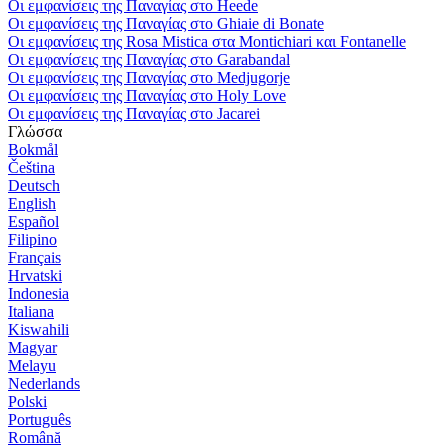
Οι εμφανίσεις της Παναγίας στο Heede
Οι εμφανίσεις της Παναγίας στο Ghiaie di Bonate
Οι εμφανίσεις της Rosa Mistica στα Montichiari και Fontanelle
Οι εμφανίσεις της Παναγίας στο Garabandal
Οι εμφανίσεις της Παναγίας στο Medjugorje
Οι εμφανίσεις της Παναγίας στο Holy Love
Οι εμφανίσεις της Παναγίας στο Jacarei
Γλώσσα
Bokmål
Čeština
Deutsch
English
Español
Filipino
Français
Hrvatski
Indonesia
Italiana
Kiswahili
Magyar
Melayu
Nederlands
Polski
Português
Română