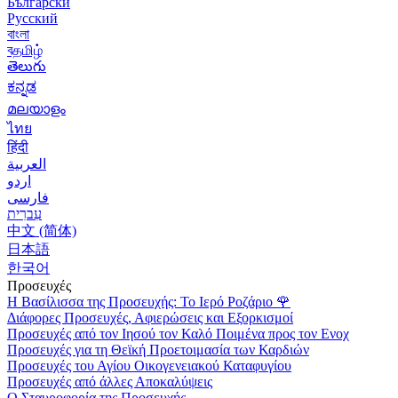
Български
Русский
বাংলা
বதமிழ்
తెలుగు
ಕನ್ನಡ
മലയാളം
ไทย
हिंदी
العربية
اردو
فارسی
עִברִית
中文 (简体)
日本語
한국어
Προσευχές
Η Βασίλισσα της Προσευχής: Το Ιερό Ροζάριο
🌹
Διάφορες Προσευχές, Αφιερώσεις και Εξορκισμοί
Προσευχές από τον Ιησού τον Καλό Ποιμένα προς τον Ενοχ
Προσευχές για τη Θεϊκή Προετοιμασία των Καρδιών
Προσευχές του Αγίου Οικογενειακού Καταφυγίου
Προσευχές από άλλες Αποκαλύψεις
Ο Σταυροφορία της Προσευχής