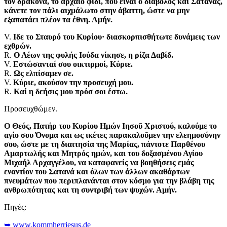
τον δράκονα, το αρχαίο φίδι, που είναι ο διάβολος και Σατανάς,
κάνετε τον πάλι αιχμάλωτο στην άβαττη, ώστε να μην
εξαπατάει πλέον τα έθνη. Αμήν.
V.
Ιδε το Σταυρό του Κυρίου· διασκορπισθήτωτε δυνάμεις των
εχθρών.
R.
Ο Λέων της φυλής Ιούδα νίκησε, η ρίζα Δαβίδ.
V.
Εστώσανταί σου οικτιρμοί, Κύριε.
R.
Ως ελπίσαμεν σε.
V.
Κύριε, ακούσον την προσευχή μου.
R.
Καί η δεήσις μου πρόσ σοι έστω.
Προσευχθώμεν.
Ο Θεός, Πατήρ του Κυρίου Ημών Ιησοῦ Χριστού, καλούμε το
αγίο σου Όνομα και ως ικέτες παρακαλοῦμεν την ελεημοσύνην
σου, ώστε με τη διαιτησία της Μαρίας, πάντοτε Παρθένου
Αμαρτωλής και Μητρός ημών, και του δοξασμένου Αγίου
Μιχαήλ Αρχαγγέλου, να καταφανείς να βοηθήσεις εμάς
εναντίον του Σατανά και όλων των άλλων ακαθάρτων
πνευμάτων που περιπλανάνται στον κόσμο για την βλάβη της
ανθρωπότητας και τη συντριβή των ψυχών. Αμήν.
Πηγές:
➥ www.kommherrjesus.de