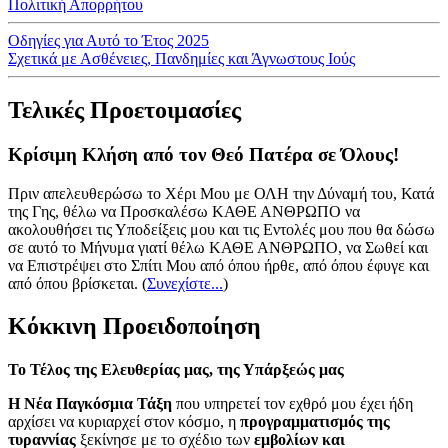
Πολιτική Απορρήτου
Οδηγίες για Αυτό το Έτος 2025
Σχετικά με Ασθένειες, Πανδημίες και Άγνωστους Ιούς
Τελικές Προετοιμασίες
Κρίσιμη Κλήση από τον Θεό Πατέρα σε Όλους!
Πριν απελευθερώσω το Χέρι Μου με ΟΛΗ την Δύναμή του, Κατά
της Γης, θέλω να Προσκαλέσω ΚΑΘΕ ΑΝΘΡΩΠΟ να
ακολουθήσει τις Υποδείξεις μου και τις Εντολές μου που θα δώσω
σε αυτό το Μήνυμα γιατί θέλω ΚΑΘΕ ΑΝΘΡΩΠΟ, να Σωθεί και
να Επιστρέψει στο Σπίτι Μου από όπου ήρθε, από όπου έφυγε και
από όπου βρίσκεται.
(
Συνεχίστε...
)
Κόκκινη Προειδοποίηση
Το Τέλος της Ελευθερίας μας, της Υπάρξεώς μας
Η Νέα Παγκόσμια Τάξη
που υπηρετεί τον εχθρό μου έχει ήδη
αρχίσει να κυριαρχεί στον κόσμο, η
προγραμματισμός της
τυραννίας
ξεκίνησε με το σχέδιο των
εμβολίων και