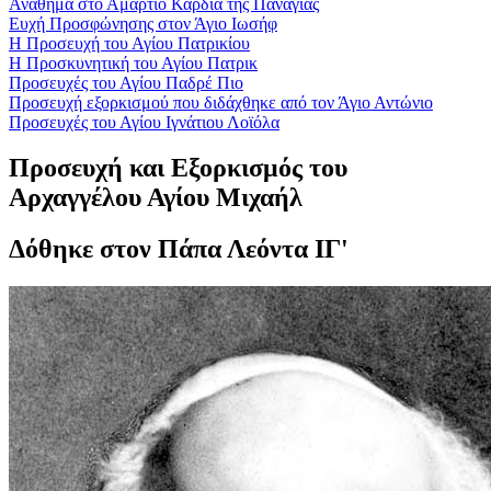
Αναθήμα στο Αμάρτιο Καρδία της Παναγίας
Ευχή Προσφώνησης στον Άγιο Ιωσήφ
Η Προσευχή του Αγίου Πατρικίου
Η Προσκυνητική του Αγίου Πατρικ
Προσευχές του Αγίου Παδρέ Πιο
Προσευχή εξορκισμού που διδάχθηκε από τον Άγιο Αντώνιο
Προσευχές του Αγίου Ιγνάτιου Λοϊόλα
Προσευχή και Εξορκισμός του
Αρχαγγέλου Αγίου Μιχαήλ
Δόθηκε στον Πάπα Λεόντα ΙΓ'