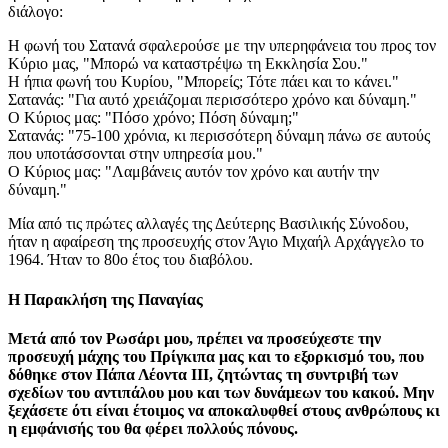
διάλογο:
Η φωνή του Σατανά σφαλερούσε με την υπερηφάνεια του προς τον
Κύριο μας, "Μπορώ να καταστρέψω τη Εκκλησία Σου."
Η ήπια φωνή του Κυρίου, "Μπορείς; Τότε πάει και το κάνει."
Σατανάς: "Για αυτό χρειάζομαι περισσότερο χρόνο και δύναμη."
Ο Κύριος μας: "Πόσο χρόνο; Πόση δύναμη;"
Σατανάς: "75-100 χρόνια, κι περισσότερη δύναμη πάνω σε αυτούς
που υποτάσσονται στην υπηρεσία μου."
Ο Κύριος μας: "Λαμβάνεις αυτόν τον χρόνο και αυτήν την
δύναμη."
Μία από τις πρώτες αλλαγές της Δεύτερης Βασιλικής Σύνοδου,
ήταν η αφαίρεση της προσευχής στον Άγιο Μιχαήλ Αρχάγγελο το
1964. Ήταν το 80ο έτος του διαβόλου.
Η Παρακλήση της Παναγίας
Μετά από τον Ρωσάρι μου, πρέπει να προσεύχεστε την
προσευχή μάχης του Πρίγκιπα μας και το εξορκισμό του, που
δόθηκε στον Πάπα Λέοντα ΙΙΙ, ζητώντας τη συντριβή των
σχεδίων του αντιπάλου μου και των δυνάμεων του κακού. Μην
ξεχάσετε ότι είναι έτοιμος να αποκαλυφθεί στους ανθρώπους κι
η εμφάνισής του θα φέρει πολλούς πόνους.