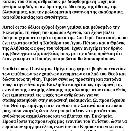
κακίας του στους ανθρώπους με διαφθορημένη ψυχή και
φθείρα καρδιά, το πνεύμα της ψεύδευσης, της άθειας, της
βλασφημίας, και την μολυσματική αναπνοή της ακαθαρσίας,
και κάθε κακίας και ανισότητας.
Αυτοί οι πιο δόλιοι εχθροί έχουν γεμίσει και μεθυσμένο την
Εκκλησία, τη νύφη του αμώμου Αρνιού, και έχουν βάλει
άσεμπα χέρια στα ιερά κτήματά της. Στο Ιερό Τοπο αυτό, όπου
έχει εγκατασταθεί η Καθέδρα του Αγίου Πέτρου και ο Θρόνος
της Αλήθειας ως φως του κόσμου, έχουν ανεγείρει τον θρόνο
της βδελυγματικής ασεβείας τους, με την αδίκη πρόθεση ότι
όταν χτυπήσει ο Ποιμήν, τα προβάτια θα διασκορπίσουν.
Σταθείτε ουν, Ο ανίκητος Πρίγκιπας, φέρετε βοήθεια εναντίον
των επιθέσεων των χαμένων πνευμάτων στο λαό του Θεού και
δώστε τους τη νίκη. Τιμούν σένα ως προστάτη και πατρόνα
τους· στην εσένα αγία Εκκλησία καυχάται ως την άμυνή της
εναντίον της πονηρής δύναμης της κόλασης· στον εσάς ο Θεός
έχει εμπιστευτεί τις ψυχές των ανθρώπων για να
σταθεροποιηθούν στην ουρανική ευδαιμονία. Ω, προσεύχεσθε
στο Θεό της ειρήνης ώστε να θέσει τον Σατανά υπό τα πόδια
μας, τόσο νικητός ώστε δεν μπορεί πλέον να κρατάει τους
ανθρώπους αιχμαλώτους και να βλάπτει την Εκκλησία.
Προσφέρετε τις προσευχές μας εναντίον του Υψίστου, ώστε να
ευρίσκουν γρήγορα έλεος εναντίον του Κυρίου· και νικώντας