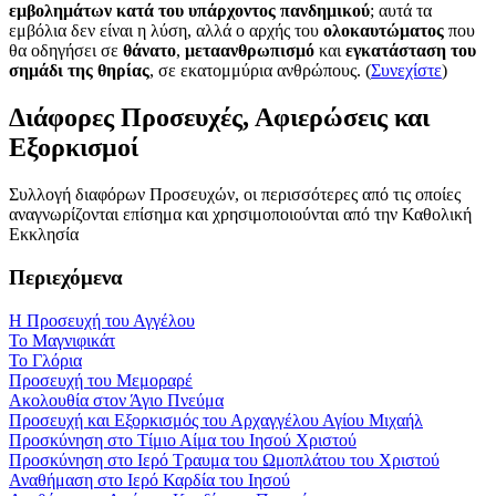
εμβολημάτων κατά του υπάρχοντος πανδημικού
; αυτά τα
εμβόλια δεν είναι η λύση, αλλά ο αρχής του
ολοκαυτώματος
που
θα οδηγήσει σε
θάνατο
,
μεταανθρωπισμό
και
εγκατάσταση του
σημάδι της θηρίας
, σε εκατομμύρια ανθρώπους. (
Συνεχίστε
)
Διάφορες Προσευχές, Αφιερώσεις και
Εξορκισμοί
Συλλογή διαφόρων Προσευχών, οι περισσότερες από τις οποίες
αναγνωρίζονται επίσημα και χρησιμοποιούνται από την Καθολική
Εκκλησία
Περιεχόμενα
Η Προσευχή του Αγγέλου
Το Μαγνιφικάτ
Το Γλόρια
Προσευχή του Μεμοραρέ
Ακολουθία στον Άγιο Πνεύμα
Προσευχή και Εξορκισμός του Αρχαγγέλου Αγίου Μιχαήλ
Προσκύνηση στο Τίμιο Αίμα του Ιησού Χριστού
Προσκύνηση στο Ιερό Τραυμα του Ωμοπλάτου του Χριστού
Αναθήμαση στο Ιερό Καρδία του Ιησού