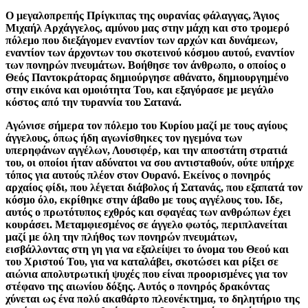
Ο μεγαλοπρεπής Πρίγκιπας της ουρανίας φάλαγγας, Άγιος
Μιχαήλ Αρχάγγελος, αμύνου μας στην μάχη και στο τρομερό
πόλεμο που διεξάγομεν εναντίον των αρχών και δυνάμεων,
εναντίον των άρχοντων του σκοτεινού κόσμου αυτού, εναντίον
των πονηρών πνευμάτων. Βοήθησε τον άνθρωπο, ο οποίος ο
Θεός Παντοκράτορας δημιούργησε αθάνατο, δημιουργημένο
στην εικόνα και ομοιότητα Του, και εξαγόρασε με μεγάλο
κόστος από την τυραννία του Σατανά.
Αγώνισε σήμερα τον πόλεμο του Κυρίου μαζί με τους αγίους
άγγελους, όπως ήδη αγωνίσθηκες τον ηγεμόνα των
υπερηφάνων αγγέλων, Λουσιφέρ, και την αποστάτη στρατιά
του, οι οποίοι ήταν αδύνατοι να σου αντισταθούν, ούτε υπήρχε
τόπος για αυτούς πλέον στον Ουρανό. Εκείνος ο πονηρός
αρχαίος φίδι, που λέγεται διάβολος ή Σατανάς, που εξαπατά τον
κόσμο όλο, εκρίθηκε στην άβαθο με τους αγγέλους του. Ιδε,
αυτός ο πρωτότυπος εχθρός και σφαγέας των ανθρώπων έχει
κουράσει. Μεταμφιεσμένος σε άγγελο φωτός, περιπλανείται
μαζί με όλη την πλήθος των πονηρών πνευμάτων,
εισβάλλοντας στη γη για να εξαλείψει το όνομα του Θεού και
του Χριστού Του, για να καταλάβει, σκοτώσει και ρίξει σε
αιώνια απολυτρωτική ψυχές που είναι προορισμένες για τον
στέφανο της αιωνίου δόξης. Αυτός ο πονηρός δρακόντας
χύνεται ως ένα πολύ ακαθάρτο πλεονέκτημα, το δηλητήριο της