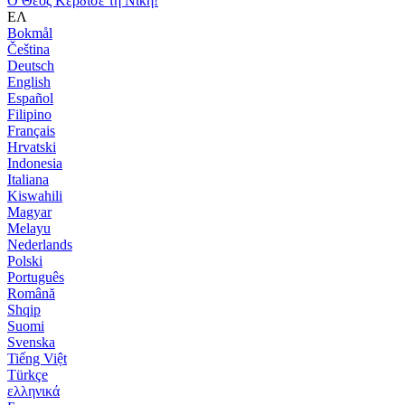
Ο Θεός Κέρδισε τη Νίκη!
ΕΛ
Bokmål
Čeština
Deutsch
English
Español
Filipino
Français
Hrvatski
Indonesia
Italiana
Kiswahili
Magyar
Melayu
Nederlands
Polski
Português
Română
Shqip
Suomi
Svenska
Tiếng Việt
Türkçe
ελληνικά