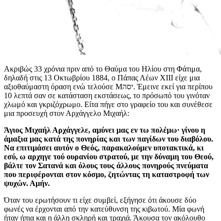
Ακριβώς 33 χρόνια πριν από το Θαύμα του Ηλίου στη Φάτιμα,
δηλαδή στις 13 Οκτωβρίου 1884, ο Πάπας Λέων XIII είχε μια
αξιοθαύμαστη όραση ενώ τελούσε Μיסה. Έμεινε εκεί για περίπου
10 λεπτά σαν σε κατάσταση εκστάσεως, το πρόσωπό του γινόταν
χλωμό και γκριζόχρωμο. Είτα πήγε στο γραφείο του και συνέθεσε
μια προσευχή στον Αρχάγγελο Μιχαήλ:
Άγιος Μιχαήλ Αρχάγγελε, αμύνει μας εν τω πολέμω· γίνου η
άμαξια μας κατά της πονηρίας και των παγίδων του διαβόλου.
Να επιτιμάσει αυτόν ο Θεός, παρακαλούμεν υποτακτικά, κι
εσύ, ω αρχηγε τού ουρανίου στρατού, με την δύναμη του Θεού,
βάλτε τον Σατανά και όλους τους άλλους πονηρούς πνεύματα
που περιφέρονται στον κόσμο, ζητώντας τη καταστροφή των
ψυχών. Αμήν.
Όταν του ερωτήσουν τι είχε συμβεί, εξήγησε ότι άκουσε δύο
φωνές να έρχονται από την κατεύθυνση της κιβωτού. Μία φωνή
ήταν ήπια και η άλλη σκληρή και τραχιά. Άκουσα τον ακόλουθο