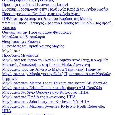
Προσευχές από την Παναγιά του Jacarei
Ευσεβής Προσήλωση στην Πολύ Άγία Καρδιά του Αγίου Ιωσήφ
Προσευχές για να Ενωθούμε με την Αγία Αγάπη
Η Φλόγα της Αγάπης της Αμώμου Καρδιάς της Μαρίας
†
†
†
Οι Είκοσι Τέσσερις Ώρες του Πάθους του Κυρίου μας Ιησού
Χριστού
Οδηγίες για την Προετοιμασία Φαρμάκων
Μετάλλια και Σκαπυλάρια
Θαυματουργές Εικόνες
Εμφανίσεις του Ιησού και της Μαρίας
Μηνύματα
Πρόσφατα Μηνύματα
Μηνύματα του Ιησού του Καλού Ποιμένα στον Ενοχ, Κολομβία
Μαριανές Αποκαλύψεις στη Luz de Maria, Αργεντινή
Μηνύματα προς την Άννα στο Μέλατζ/Γκέτινγκεν, Γερμανία
Μηνύματα στην Μαρία για την Θεϊκή Προετοιμασία των Καρδιών,
Γερμανία
Μηνύματα στον Marcos Tadeu Teixeira στο Jacareí SP, Βραζιλία
Μηνύματα στον Edson Glauber στο Itapiranga AM, Βραζιλία
Μηνύματα στο Άγιο Οικογενειακό Καταφύγιο, ΗΠΑ
Μηνύματα στα Παιδιά της Ανανέωσης, ΗΠΑ
Μηνύματα στον John Leary στο Rochester NY, ΗΠΑ
Μηνύματα στην Maureen Sweeney-Kyle στο North Ridgeville,
ΗΠΑ