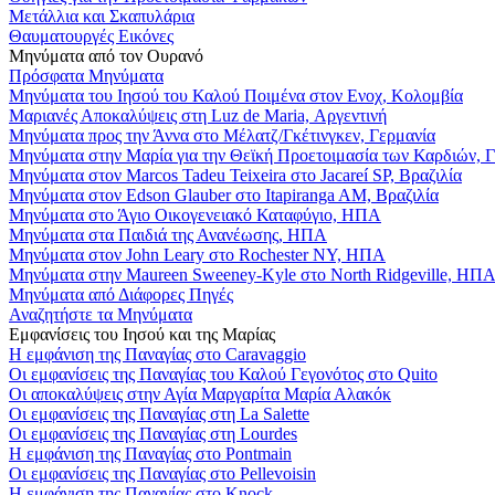
Μετάλλια και Σκαπυλάρια
Θαυματουργές Εικόνες
Μηνύματα από τον Ουρανό
Πρόσφατα Μηνύματα
Μηνύματα του Ιησού του Καλού Ποιμένα στον Ενοχ, Κολομβία
Μαριανές Αποκαλύψεις στη Luz de Maria, Αργεντινή
Μηνύματα προς την Άννα στο Μέλατζ/Γκέτινγκεν, Γερμανία
Μηνύματα στην Μαρία για την Θεϊκή Προετοιμασία των Καρδιών, 
Μηνύματα στον Marcos Tadeu Teixeira στο Jacareí SP, Βραζιλία
Μηνύματα στον Edson Glauber στο Itapiranga AM, Βραζιλία
Μηνύματα στο Άγιο Οικογενειακό Καταφύγιο, ΗΠΑ
Μηνύματα στα Παιδιά της Ανανέωσης, ΗΠΑ
Μηνύματα στον John Leary στο Rochester NY, ΗΠΑ
Μηνύματα στην Maureen Sweeney-Kyle στο North Ridgeville, ΗΠ
Μηνύματα από Διάφορες Πηγές
Αναζητήστε τα Μηνύματα
Εμφανίσεις του Ιησού και της Μαρίας
Η εμφάνιση της Παναγίας στο Caravaggio
Οι εμφανίσεις της Παναγίας του Καλού Γεγονότος στο Quito
Οι αποκαλύψεις στην Αγία Μαργαρίτα Μαρία Αλακόκ
Οι εμφανίσεις της Παναγίας στη La Salette
Οι εμφανίσεις της Παναγίας στη Lourdes
Η εμφάνιση της Παναγίας στο Pontmain
Οι εμφανίσεις της Παναγίας στο Pellevoisin
Η εμφάνιση της Παναγίας στο Knock