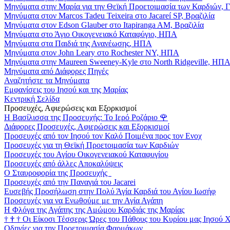
Μηνύματα στην Μαρία για την Θεϊκή Προετοιμασία των Καρδιών, 
Μηνύματα στον Marcos Tadeu Teixeira στο Jacareí SP, Βραζιλία
Μηνύματα στον Edson Glauber στο Itapiranga AM, Βραζιλία
Μηνύματα στο Άγιο Οικογενειακό Καταφύγιο, ΗΠΑ
Μηνύματα στα Παιδιά της Ανανέωσης, ΗΠΑ
Μηνύματα στον John Leary στο Rochester NY, ΗΠΑ
Μηνύματα στην Maureen Sweeney-Kyle στο North Ridgeville, ΗΠ
Μηνύματα από Διάφορες Πηγές
Αναζητήστε τα Μηνύματα
Εμφανίσεις του Ιησού και της Μαρίας
Κεντρική Σελίδα
Προσευχές, Αφιερώσεις και Εξορκισμοί
Η Βασίλισσα της Προσευχής: Το Ιερό Ροζάριο
🌹
Διάφορες Προσευχές, Αφιερώσεις και Εξορκισμοί
Προσευχές από τον Ιησού τον Καλό Ποιμένα προς τον Ενοχ
Προσευχές για τη Θεϊκή Προετοιμασία των Καρδιών
Προσευχές του Αγίου Οικογενειακού Καταφυγίου
Προσευχές από άλλες Αποκαλύψεις
Ο Σταυροφορία της Προσευχής
Προσευχές από την Παναγιά του Jacarei
Ευσεβής Προσήλωση στην Πολύ Άγία Καρδιά του Αγίου Ιωσήφ
Προσευχές για να Ενωθούμε με την Αγία Αγάπη
Η Φλόγα της Αγάπης της Αμώμου Καρδιάς της Μαρίας
†
†
†
Οι Είκοσι Τέσσερις Ώρες του Πάθους του Κυρίου μας Ιησού 
Οδηγίες για την Προετοιμασία Φαρμάκων