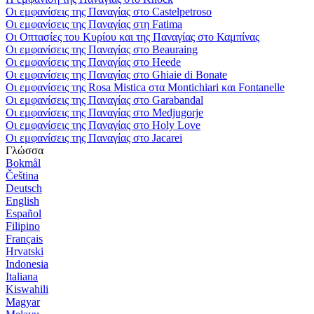
Οι εμφανίσεις της Παναγίας στο Castelpetroso
Οι εμφανίσεις της Παναγίας στη Fatima
Οι Οπτασίες του Κυρίου και της Παναγίας στο Καμπίνας
Οι εμφανίσεις της Παναγίας στο Beauraing
Οι εμφανίσεις της Παναγίας στο Heede
Οι εμφανίσεις της Παναγίας στο Ghiaie di Bonate
Οι εμφανίσεις της Rosa Mistica στα Montichiari και Fontanelle
Οι εμφανίσεις της Παναγίας στο Garabandal
Οι εμφανίσεις της Παναγίας στο Medjugorje
Οι εμφανίσεις της Παναγίας στο Holy Love
Οι εμφανίσεις της Παναγίας στο Jacarei
Γλώσσα
Bokmål
Čeština
Deutsch
English
Español
Filipino
Français
Hrvatski
Indonesia
Italiana
Kiswahili
Magyar