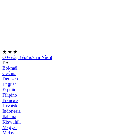
★
★
★
Ο Θεός Κέρδισε τη Νίκη!
ΕΛ
Bokmål
Čeština
Deutsch
English
Español
Filipino
Français
Hrvatski
Indonesia
Italiana
Kiswahili
Magyar
Melayu