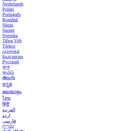
Nederlands
Polski
Português
Română
Shqip
Suomi
Svenska
Tiếng Việt
Türkçe
ελληνικά
Български
Русский
বাংলা
বதமிழ்
తెలుగు
ಕನ್ನಡ
മലയാളം
ไทย
हिंदी
العربية
اردو
فارسی
עִברִית