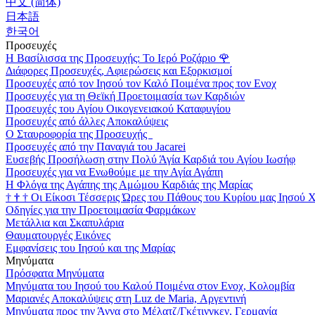
中文 (简体)
日本語
한국어
Προσευχές
Η Βασίλισσα της Προσευχής: Το Ιερό Ροζάριο
🌹
Διάφορες Προσευχές, Αφιερώσεις και Εξορκισμοί
Προσευχές από τον Ιησού τον Καλό Ποιμένα προς τον Ενοχ
Προσευχές για τη Θεϊκή Προετοιμασία των Καρδιών
Προσευχές του Αγίου Οικογενειακού Καταφυγίου
Προσευχές από άλλες Αποκαλύψεις
Ο Σταυροφορία της Προσευχής
Προσευχές από την Παναγιά του Jacarei
Ευσεβής Προσήλωση στην Πολύ Άγία Καρδιά του Αγίου Ιωσήφ
Προσευχές για να Ενωθούμε με την Αγία Αγάπη
Η Φλόγα της Αγάπης της Αμώμου Καρδιάς της Μαρίας
†
†
†
Οι Είκοσι Τέσσερις Ώρες του Πάθους του Κυρίου μας Ιησού 
Οδηγίες για την Προετοιμασία Φαρμάκων
Μετάλλια και Σκαπυλάρια
Θαυματουργές Εικόνες
Εμφανίσεις του Ιησού και της Μαρίας
Μηνύματα
Πρόσφατα Μηνύματα
Μηνύματα του Ιησού του Καλού Ποιμένα στον Ενοχ, Κολομβία
Μαριανές Αποκαλύψεις στη Luz de Maria, Αργεντινή
Μηνύματα προς την Άννα στο Μέλατζ/Γκέτινγκεν, Γερμανία