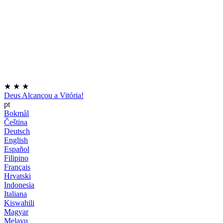
★
★
★
Deus Alcançou a Vitória!
pt
Bokmål
Čeština
Deutsch
English
Español
Filipino
Français
Hrvatski
Indonesia
Italiana
Kiswahili
Magyar
Melayu