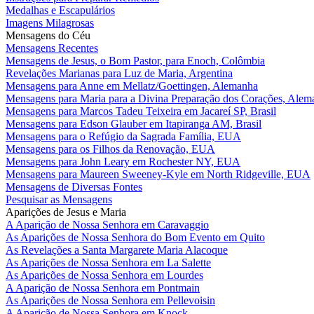
Medalhas e Escapulários
Imagens Milagrosas
Mensagens do Céu
Mensagens Recentes
Mensagens de Jesus, o Bom Pastor, para Enoch, Colômbia
Revelações Marianas para Luz de Maria, Argentina
Mensagens para Anne em Mellatz/Goettingen, Alemanha
Mensagens para Maria para a Divina Preparação dos Corações, Alem
Mensagens para Marcos Tadeu Teixeira em Jacareí SP, Brasil
Mensagens para Edson Glauber em Itapiranga AM, Brasil
Mensagens para o Refúgio da Sagrada Família, EUA
Mensagens para os Filhos da Renovação, EUA
Mensagens para John Leary em Rochester NY, EUA
Mensagens para Maureen Sweeney-Kyle em North Ridgeville, EUA
Mensagens de Diversas Fontes
Pesquisar as Mensagens
Aparições de Jesus e Maria
A Aparição de Nossa Senhora em Caravaggio
As Aparições de Nossa Senhora do Bom Evento em Quito
As Revelações a Santa Margarete Maria Alacoque
As Aparições de Nossa Senhora em La Salette
As Aparições de Nossa Senhora em Lourdes
A Aparição de Nossa Senhora em Pontmain
As Aparições de Nossa Senhora em Pellevoisin
A Aparição de Nossa Senhora em Knock