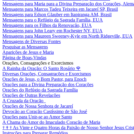
Mensagens para Maria para a Divina Preparação dos Corações, Alem
Mensagens para Marcos Tadeu Teixeira em Jacareí SP, Brasil
Mensagens para Edson Glauber em Itapiranga AM, Brasil
Mensagens para o Refúgio da Sagrada Família, EUA
Mensagens para os Filhos da Renovação, EUA
Mensagens para John Leary em Rochester NY, EUA
Mensagens para Maureen Sweeney-Kyle em North Ridgeville, EUA
Mensagens de Diversas Fontes
Pesquisar as Mensagens
Aparições de Jesus e Maria
Página de Boas-Vindas
Orações, Consagrações e Exorcismos
A Rainha da Oração: O Santo Rosário
🌹
Diversas Orações, Consagrações e Exorcismos
Orações de Jesus, o Bom Pastor, para Enoch
Orações para a Divina Preparação dos Corações
Orações do Refúgio da Sagrada Família
Orações de Outras Revelações
A Cruzada da Oração
Orações de Nossa Senhora de Jacareí
Devoção ao Coração Castíssimo de São José
Orações para Unir-se ao Amor Santo
A Chama do Amor do Imaculado Coração de Maria
†
†
†
As Vinte e Quatro Horas da Paixão de Nosso Senhor Jesus Cris
Instruções para Preparar Remédios