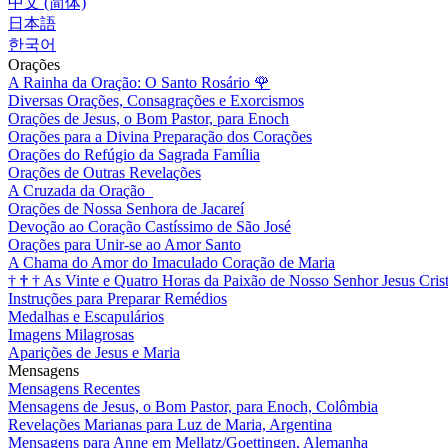
中文 (简体)
日本語
한국어
Orações
A Rainha da Oração: O Santo Rosário
🌹
Diversas Orações, Consagrações e Exorcismos
Orações de Jesus, o Bom Pastor, para Enoch
Orações para a Divina Preparação dos Corações
Orações do Refúgio da Sagrada Família
Orações de Outras Revelações
A Cruzada da Oração
Orações de Nossa Senhora de Jacareí
Devoção ao Coração Castíssimo de São José
Orações para Unir-se ao Amor Santo
A Chama do Amor do Imaculado Coração de Maria
†
†
†
As Vinte e Quatro Horas da Paixão de Nosso Senhor Jesus Cris
Instruções para Preparar Remédios
Medalhas e Escapulários
Imagens Milagrosas
Aparições de Jesus e Maria
Mensagens
Mensagens Recentes
Mensagens de Jesus, o Bom Pastor, para Enoch, Colômbia
Revelações Marianas para Luz de Maria, Argentina
Mensagens para Anne em Mellatz/Goettingen, Alemanha