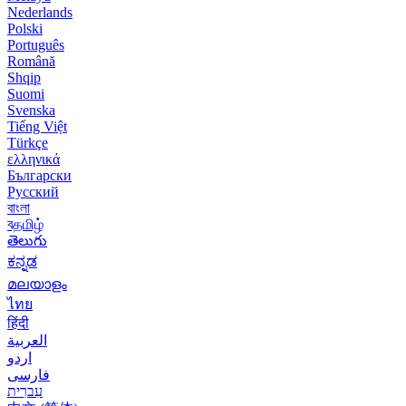
Nederlands
Polski
Português
Română
Shqip
Suomi
Svenska
Tiếng Việt
Türkçe
ελληνικά
Български
Русский
বাংলা
বதமிழ்
తెలుగు
ಕನ್ನಡ
മലയാളം
ไทย
हिंदी
العربية
اردو
فارسی
עִברִית