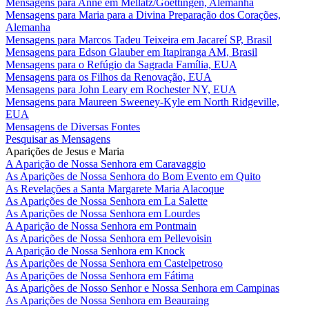
Mensagens para Anne em Mellatz/Goettingen, Alemanha
Mensagens para Maria para a Divina Preparação dos Corações,
Alemanha
Mensagens para Marcos Tadeu Teixeira em Jacareí SP, Brasil
Mensagens para Edson Glauber em Itapiranga AM, Brasil
Mensagens para o Refúgio da Sagrada Família, EUA
Mensagens para os Filhos da Renovação, EUA
Mensagens para John Leary em Rochester NY, EUA
Mensagens para Maureen Sweeney-Kyle em North Ridgeville,
EUA
Mensagens de Diversas Fontes
Pesquisar as Mensagens
Aparições de Jesus e Maria
A Aparição de Nossa Senhora em Caravaggio
As Aparições de Nossa Senhora do Bom Evento em Quito
As Revelações a Santa Margarete Maria Alacoque
As Aparições de Nossa Senhora em La Salette
As Aparições de Nossa Senhora em Lourdes
A Aparição de Nossa Senhora em Pontmain
As Aparições de Nossa Senhora em Pellevoisin
A Aparição de Nossa Senhora em Knock
As Aparições de Nossa Senhora em Castelpetroso
As Aparições de Nossa Senhora em Fátima
As Aparições de Nosso Senhor e Nossa Senhora em Campinas
As Aparições de Nossa Senhora em Beauraing