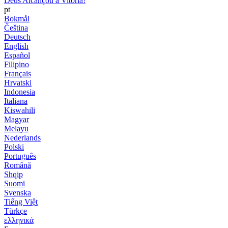
Deus Alcançou a Vitória!
pt
Bokmål
Čeština
Deutsch
English
Español
Filipino
Français
Hrvatski
Indonesia
Italiana
Kiswahili
Magyar
Melayu
Nederlands
Polski
Português
Română
Shqip
Suomi
Svenska
Tiếng Việt
Türkçe
ελληνικά