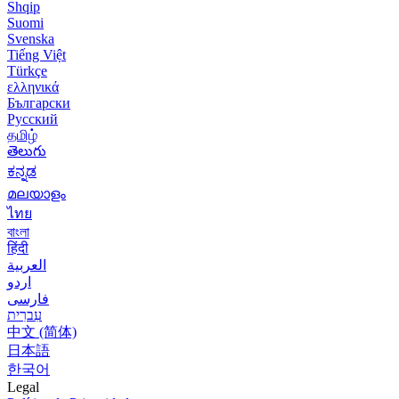
Shqip
Suomi
Svenska
Tiếng Việt
Türkçe
ελληνικά
Български
Русский
தமிழ்
తెలుగు
ಕನ್ನಡ
മലയാളം
ไทย
বাংলা
हिंदी
العربية
اردو
فارسی
עִברִית
中文 (简体)
日本語
한국어
Legal