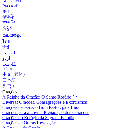
Български
Русский
বাংলা
বதமிழ்
తెలుగు
ಕನ್ನಡ
മലയാളം
ไทย
हिंदी
العربية
اردو
فارسی
עִברִית
中文 (简体)
日本語
한국어
Orações
A Rainha da Oração: O Santo Rosário
🌹
Diversas Orações, Consagrações e Exorcismos
Orações de Jesus, o Bom Pastor, para Enoch
Orações para a Divina Preparação dos Corações
Orações do Refúgio da Sagrada Família
Orações de Outras Revelações
A Cruzada da Oração