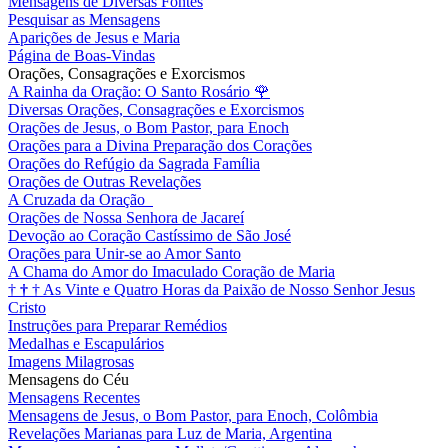
Mensagens de Diversas Fontes
Pesquisar as Mensagens
Aparições de Jesus e Maria
Página de Boas-Vindas
Orações, Consagrações e Exorcismos
A Rainha da Oração: O Santo Rosário
🌹
Diversas Orações, Consagrações e Exorcismos
Orações de Jesus, o Bom Pastor, para Enoch
Orações para a Divina Preparação dos Corações
Orações do Refúgio da Sagrada Família
Orações de Outras Revelações
A Cruzada da Oração
Orações de Nossa Senhora de Jacareí
Devoção ao Coração Castíssimo de São José
Orações para Unir-se ao Amor Santo
A Chama do Amor do Imaculado Coração de Maria
†
†
†
As Vinte e Quatro Horas da Paixão de Nosso Senhor Jesus
Cristo
Instruções para Preparar Remédios
Medalhas e Escapulários
Imagens Milagrosas
Mensagens do Céu
Mensagens Recentes
Mensagens de Jesus, o Bom Pastor, para Enoch, Colômbia
Revelações Marianas para Luz de Maria, Argentina