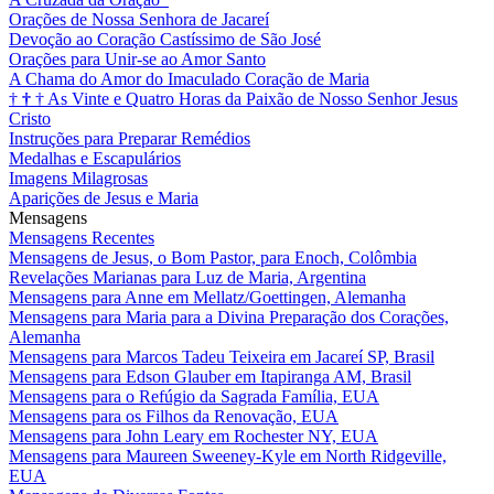
Orações de Nossa Senhora de Jacareí
Devoção ao Coração Castíssimo de São José
Orações para Unir-se ao Amor Santo
A Chama do Amor do Imaculado Coração de Maria
†
†
†
As Vinte e Quatro Horas da Paixão de Nosso Senhor Jesus
Cristo
Instruções para Preparar Remédios
Medalhas e Escapulários
Imagens Milagrosas
Aparições de Jesus e Maria
Mensagens
Mensagens Recentes
Mensagens de Jesus, o Bom Pastor, para Enoch, Colômbia
Revelações Marianas para Luz de Maria, Argentina
Mensagens para Anne em Mellatz/Goettingen, Alemanha
Mensagens para Maria para a Divina Preparação dos Corações,
Alemanha
Mensagens para Marcos Tadeu Teixeira em Jacareí SP, Brasil
Mensagens para Edson Glauber em Itapiranga AM, Brasil
Mensagens para o Refúgio da Sagrada Família, EUA
Mensagens para os Filhos da Renovação, EUA
Mensagens para John Leary em Rochester NY, EUA
Mensagens para Maureen Sweeney-Kyle em North Ridgeville,
EUA