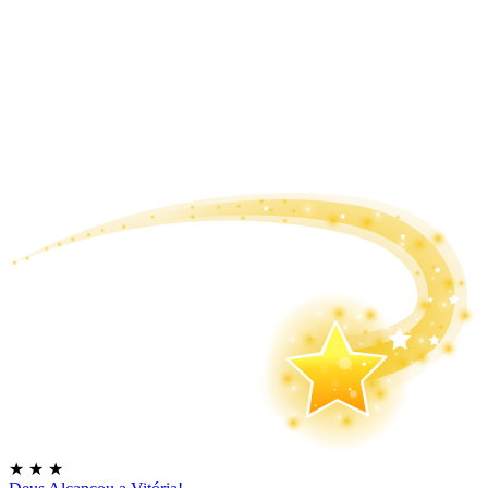
★
★
★