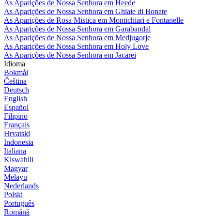
As Aparições de Nossa Senhora em Heede
As Aparições de Nossa Senhora em Ghiaie di Bonate
As Aparições de Rosa Mistica em Montichiari e Fontanelle
As Aparições de Nossa Senhora em Garabandal
As Aparições de Nossa Senhora em Medjugorje
As Aparições de Nossa Senhora em Holy Love
As Aparições de Nossa Senhora em Jacarei
Idioma
Bokmål
Čeština
Deutsch
English
Español
Filipino
Français
Hrvatski
Indonesia
Italiana
Kiswahili
Magyar
Melayu
Nederlands
Polski
Português
Română