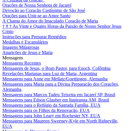
Orações de Nossa Senhora de Jacareí
Devoção ao Coração Castíssimo de São José
Orações para Unir-se ao Amor Santo
A Chama do Amor do Imaculado Coração de Maria
†
†
†
As Vinte e Quatro Horas da Paixão de Nosso Senhor Jesus
Cristo
Instruções para Preparar Remédios
Medalhas e Escapulários
Imagens Milagrosas
Aparições de Jesus e Maria
Mensagens
Mensagens Recentes
Mensagens de Jesus, o Bom Pastor, para Enoch, Colômbia
Revelações Marianas para Luz de Maria, Argentina
Mensagens para Anne em Mellatz/Goettingen, Alemanha
Mensagens para Maria para a Divina Preparação dos Corações,
Alemanha
Mensagens para Marcos Tadeu Teixeira em Jacareí SP, Brasil
Mensagens para Edson Glauber em Itapiranga AM, Brasil
Mensagens para o Refúgio da Sagrada Família, EUA
Mensagens para os Filhos da Renovação, EUA
Mensagens para John Leary em Rochester NY, EUA
Mensagens para Maureen Sweeney-Kyle em North Ridgeville,
EUA