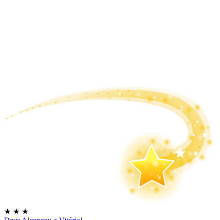
★
★
★