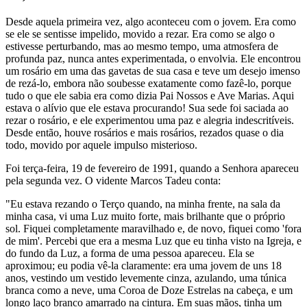
Desde aquela primeira vez, algo aconteceu com o jovem. Era como
se ele se sentisse impelido, movido a rezar. Era como se algo o
estivesse perturbando, mas ao mesmo tempo, uma atmosfera de
profunda paz, nunca antes experimentada, o envolvia. Ele encontrou
um rosário em uma das gavetas de sua casa e teve um desejo imenso
de rezá-lo, embora não soubesse exatamente como fazê-lo, porque
tudo o que ele sabia era como dizia Pai Nossos e Ave Marias. Aqui
estava o alívio que ele estava procurando! Sua sede foi saciada ao
rezar o rosário, e ele experimentou uma paz e alegria indescritíveis.
Desde então, houve rosários e mais rosários, rezados quase o dia
todo, movido por aquele impulso misterioso.
Foi terça-feira, 19 de fevereiro de 1991, quando a Senhora apareceu
pela segunda vez. O vidente Marcos Tadeu conta:
"Eu estava rezando o Terço quando, na minha frente, na sala da
minha casa, vi uma Luz muito forte, mais brilhante que o próprio
sol. Fiquei completamente maravilhado e, de novo, fiquei como 'fora
de mim'. Percebi que era a mesma Luz que eu tinha visto na Igreja, e
do fundo da Luz, a forma de uma pessoa apareceu. Ela se
aproximou; eu podia vê-la claramente: era uma jovem de uns 18
anos, vestindo um vestido levemente cinza, azulando, uma túnica
branca como a neve, uma Coroa de Doze Estrelas na cabeça, e um
longo laço branco amarrado na cintura. Em suas mãos, tinha um