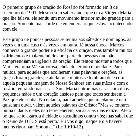
O primeiro grupo de oração do Rosário foi formado em 8 de
setembro de 1991. Mesmo sem saber ainda que era a Virgem Maria
que lhe falava, ele sentiu um movimento interior muito grande para a
oração. Somente mais tarde ele entenderia o que estava acontecendo
com ele.
Este grupo de poucas pessoas se reunia aos sábados e domingos, às
vezes em uma casa e às vezes em outra. Já nessa época, Marcos
conhecia o grande poder e a eficácia da oração, mas também muitos
sofrimentos e mal-entendidos por parte de pessoas que não
compreendiam a urgência da oração. Ele tentou mostrar a todos que
Maria era uma Mãe amorosa, cheia de ternura e bondade. Para
muitos, para aqueles que acolheram suas palavras e orações, as
graças foram grandes, e ainda hoje muitos se lembram dele com
aquela pequena imagem de Nossa Senhora em suas mãos e com o
rosário, entrando nas casas. Sim, Maria entrou nas casas com duas
pequenas mãos e um coração ansioso para que todos sentissem a
Paz que ele sentia. No entanto, para aqueles que rejeitaram e não
quiseram ouvir, valem aquelas palavras de Cristo: "Mas se entrares
numa cidade, e eles não te receberem, sai às suas ruas e dize: 'Até o
pó que se te agarrou à cidade o sacudimos contra vós; mas sabei que
o Reino de DEUS está perto.' Eu vos digo, naquele dia haverá
menos rigor para Sodoma." (Lc 10:10-12).