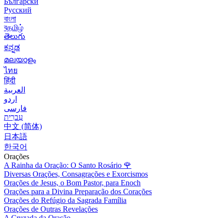
Български
Русский
বাংলা
বதமிழ்
తెలుగు
ಕನ್ನಡ
മലയാളം
ไทย
हिंदी
العربية
اردو
فارسی
עִברִית
中文 (简体)
日本語
한국어
Orações
A Rainha da Oração: O Santo Rosário
🌹
Diversas Orações, Consagrações e Exorcismos
Orações de Jesus, o Bom Pastor, para Enoch
Orações para a Divina Preparação dos Corações
Orações do Refúgio da Sagrada Família
Orações de Outras Revelações
A Cruzada da Oração