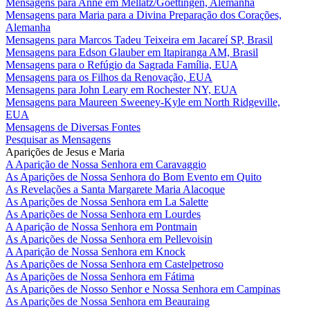
Mensagens para Anne em Mellatz/Goettingen, Alemanha
Mensagens para Maria para a Divina Preparação dos Corações,
Alemanha
Mensagens para Marcos Tadeu Teixeira em Jacareí SP, Brasil
Mensagens para Edson Glauber em Itapiranga AM, Brasil
Mensagens para o Refúgio da Sagrada Família, EUA
Mensagens para os Filhos da Renovação, EUA
Mensagens para John Leary em Rochester NY, EUA
Mensagens para Maureen Sweeney-Kyle em North Ridgeville,
EUA
Mensagens de Diversas Fontes
Pesquisar as Mensagens
Aparições de Jesus e Maria
A Aparição de Nossa Senhora em Caravaggio
As Aparições de Nossa Senhora do Bom Evento em Quito
As Revelações a Santa Margarete Maria Alacoque
As Aparições de Nossa Senhora em La Salette
As Aparições de Nossa Senhora em Lourdes
A Aparição de Nossa Senhora em Pontmain
As Aparições de Nossa Senhora em Pellevoisin
A Aparição de Nossa Senhora em Knock
As Aparições de Nossa Senhora em Castelpetroso
As Aparições de Nossa Senhora em Fátima
As Aparições de Nosso Senhor e Nossa Senhora em Campinas
As Aparições de Nossa Senhora em Beauraing