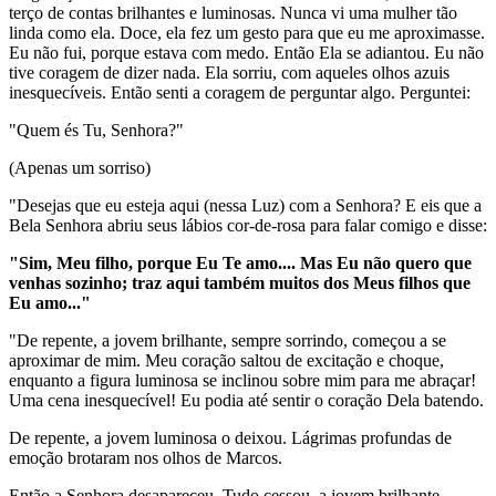
terço de contas brilhantes e luminosas. Nunca vi uma mulher tão
linda como ela. Doce, ela fez um gesto para que eu me aproximasse.
Eu não fui, porque estava com medo. Então Ela se adiantou. Eu não
tive coragem de dizer nada. Ela sorriu, com aqueles olhos azuis
inesquecíveis. Então senti a coragem de perguntar algo. Perguntei:
"Quem és Tu, Senhora?"
(Apenas um sorriso)
"Desejas que eu esteja aqui (nessa Luz) com a Senhora? E eis que a
Bela Senhora abriu seus lábios cor-de-rosa para falar comigo e disse:
"Sim, Meu filho, porque Eu Te amo.... Mas Eu não quero que
venhas sozinho; traz aqui também muitos dos Meus filhos que
Eu amo..."
"De repente, a jovem brilhante, sempre sorrindo, começou a se
aproximar de mim. Meu coração saltou de excitação e choque,
enquanto a figura luminosa se inclinou sobre mim para me abraçar!
Uma cena inesquecível! Eu podia até sentir o coração Dela batendo.
De repente, a jovem luminosa o deixou. Lágrimas profundas de
emoção brotaram nos olhos de Marcos.
Então a Senhora desapareceu. Tudo cessou, a jovem brilhante