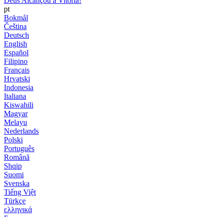
Deus Alcançou a Vitória!
pt
Bokmål
Čeština
Deutsch
English
Español
Filipino
Français
Hrvatski
Indonesia
Italiana
Kiswahili
Magyar
Melayu
Nederlands
Polski
Português
Română
Shqip
Suomi
Svenska
Tiếng Việt
Türkçe
ελληνικά