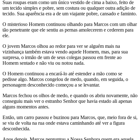
Suas roupas eram como um único vestido de cima a baixo, feito de
um tecido simples e pobre, sem costura ou qualquer outra adição de
tecido. Sua aparência era a de um viajante pobre, cansado e faminto.
O misterioso Homem continuou olhando para Marcos com um olhar
tão penetrante que ele sentiu as pernas amolecerem e cederem para
ele.
O jovem Marcos olhou ao redor para ver se alguém mais na
vizinhança também estava vendo aquele Homem, mas, para sua
surpresa, o irmão de um de seus colegas passou em frente ao
Homem sentado e não viu ou notou nada.
O Homem continuou a encará-lo até estender a mão como se
pedisse algo. Marcos congelou de medo, quando, em seguida, o
personagem desconhecido começou a se levantar.
Marcos fechou os olhos de medo, e quando os abriu novamente, não
conseguiu mais ver o estranho Senhor que havia estado ali apenas
alguns momentos antes.
Então, um carro passou e buzinou para Marcos, que, meio fora de si,
se viu de volta na rua onde estava caminhando até ver a figura
desconhecida.
Anos depois, Marcos perguntou a Nossa Senhora quem era aquela