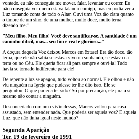
vontade, eu não conseguia me mover, falar, levantar ou correr. Eu
não conseguia ver quem estava falando comigo, mas eu podia ver a
Luz tomando conta de todo o Altar. Ouvi uma Voz tão clara quanto
o timbre de um sino, de uma mulher, muito doce, muito terna,
dizendo-me:"
"Meu filho, Meu filho! Você deve santificar-se. A santidade é um
caminho difícil, mas... seu fim é real e glorioso..."
A doçura daquela Voz deixou Marcos em êxtase! Era tão doce, tão
terna, que ele não sabia se estava vivo ou sonhando, se estava na
terra ou no Céu. Ele queria ficar ali para sempre e ouvi-la! Tudo
havia se tornado indiferente para ele!
De repente a luz se apagou, tudo voltou ao normal. Ele olhou e não
viu ninguém na Igreja que pudesse ter lhe dito isso. Ele se
perguntou. O que poderia ter sido? Só por precaução, ele jura a si
mesmo não contar a ninguém.
Desconcertado com uma visão dessas, Marcos voltou para casa
assustado, sem entender nada. Que poderia ser aquela voz? E aquela
Luz, que não tinha igual neste mundo?
Segunda Aparição
Ter, 19 de fevereiro de 1991