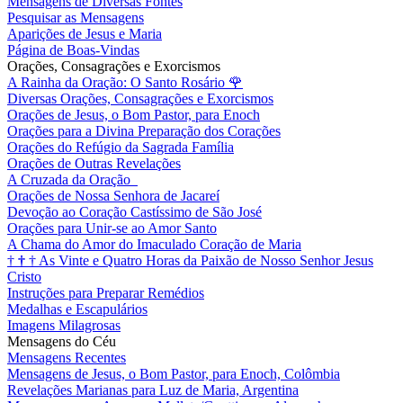
Mensagens de Diversas Fontes
Pesquisar as Mensagens
Aparições de Jesus e Maria
Página de Boas-Vindas
Orações, Consagrações e Exorcismos
A Rainha da Oração: O Santo Rosário
🌹
Diversas Orações, Consagrações e Exorcismos
Orações de Jesus, o Bom Pastor, para Enoch
Orações para a Divina Preparação dos Corações
Orações do Refúgio da Sagrada Família
Orações de Outras Revelações
A Cruzada da Oração
Orações de Nossa Senhora de Jacareí
Devoção ao Coração Castíssimo de São José
Orações para Unir-se ao Amor Santo
A Chama do Amor do Imaculado Coração de Maria
†
†
†
As Vinte e Quatro Horas da Paixão de Nosso Senhor Jesus
Cristo
Instruções para Preparar Remédios
Medalhas e Escapulários
Imagens Milagrosas
Mensagens do Céu
Mensagens Recentes
Mensagens de Jesus, o Bom Pastor, para Enoch, Colômbia
Revelações Marianas para Luz de Maria, Argentina