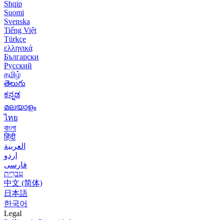
Shqip
Suomi
Svenska
Tiếng Việt
Türkçe
ελληνικά
Български
Русский
தமிழ்
తెలుగు
ಕನ್ನಡ
മലയാളം
ไทย
বাংলা
हिंदी
العربية
اردو
فارسی
עִברִית
中文 (简体)
日本語
한국어
Legal