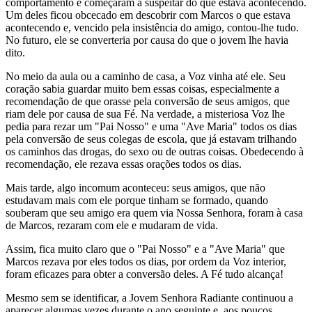
comportamento e começaram a suspeitar do que estava acontecendo.
Um deles ficou obcecado em descobrir com Marcos o que estava
acontecendo e, vencido pela insistência do amigo, contou-lhe tudo.
No futuro, ele se converteria por causa do que o jovem lhe havia
dito.
No meio da aula ou a caminho de casa, a Voz vinha até ele. Seu
coração sabia guardar muito bem essas coisas, especialmente a
recomendação de que orasse pela conversão de seus amigos, que
riam dele por causa de sua Fé. Na verdade, a misteriosa Voz lhe
pedia para rezar um "Pai Nosso" e uma "Ave Maria" todos os dias
pela conversão de seus colegas de escola, que já estavam trilhando
os caminhos das drogas, do sexo ou de outras coisas. Obedecendo à
recomendação, ele rezava essas orações todos os dias.
Mais tarde, algo incomum aconteceu: seus amigos, que não
estudavam mais com ele porque tinham se formado, quando
souberam que seu amigo era quem via Nossa Senhora, foram à casa
de Marcos, rezaram com ele e mudaram de vida.
Assim, fica muito claro que o "Pai Nosso" e a "Ave Maria" que
Marcos rezava por eles todos os dias, por ordem da Voz interior,
foram eficazes para obter a conversão deles. A Fé tudo alcança!
Mesmo sem se identificar, a Jovem Senhora Radiante continuou a
aparecer algumas vezes durante o ano seguinte e, aos poucos,