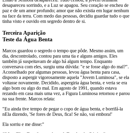
desapareceu sorrindo, e a Luz se apagou. Seu coração se encheu de
paz e de um amor profundo; amor que não existia em lugar nenhum
na face da terra. Com medo das pessoas, decidiu guardar tudo o que
tinha visto e ouvido em segredo dentro de si.
Terceira Aparição
Teste da Água Benta
Marcos guardou o segredo o tempo que pôde. Mesmo assim, um
dia, descontrolado, contou para uma tia e alguns amigos. Eles
também já suspeitavam de algo há algum tempo. Enquanto
conversava com eles, surgiu uma dúvida: "e se fosse algo do mal?".
Aconselhado por algumas pessoas, levou água benta para casa,
disposto a aspergir vigorosamente aquela "Jovem Luminosa", se ela
voltasse novamente. Decidido, aspergiria água benta, e veria se era
algo bom ou algo do mal. Em agosto de 1991, quando estava
rezando em casa mais uma vez, a Figura Luminosa retornou e parou
na sua frente. Marcos relata:
"Eu ainda tive tempo de pegar o copo de água benta, e borrifá-la
nEla dizendo, 'Se fores de Deus, fica! Se não, vai embora!'
Ela sorriu e me disse:"