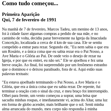
Como tudo começou...
Primeira Aparição
Qui, 7 de fevereiro de 1991
Na manhã de 7 de fevereiro, Marcos Tadeu, um menino de 13 anos,
foi à cidade fazer algumas compras a pedido de sua mãe, e no
caminho de volta, decidiu parar brevemente na Igreja da Imaculada
Conceição, localizada a cerca de 4 km de sua casa. Ele se sentiu
compelido a entrar para rezar. Segundo ele, "Eu nem sabia o que era
um Rosário, e a única coisa que eu sabia rezar era o Pai Nosso, a
Ave Maria e o Glória ao Pai. De onde veio o desejo de rezar na
Igreja, e por que eu entrei, eu não sei." Ele se ajoelhou e fez uma
breve oração. Ao final, foi surpreendido por um fenômeno estranho
que o dominou e o deixou paralisado, fora de si. Aqui estão suas
palavras textuais:
"Eu estava ajoelhado terminando o Pai Nosso, a Ave Maria e o
Glória, que era a única coisa que eu sabia rezar. De repente, fui
terminar a oração com o sinal da cruz, e meu braço foi interrompido.
Olhei para frente, um vento começou a soprar, uma brisa que
sacudiu minhas roupas, e imediatamente vi, acima do Altar, uma luz
em forma de globo acender, mais brilhante que o sol. Senti minha
alma arrancada do mundo, meu corpo não respondia à minha