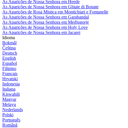
As Aparições de Nossa Senhora em Heede
As Aparições de Nossa Senhora em Ghiaie di Bonate
As Aparições de Rosa Mistica em Montichiari e Fontanelle
As Aparições de Nossa Senhora em Garabandal
As Aparições de Nossa Senhora em Medjugorje
As Aparições de Nossa Senhora em Holy Love
As Aparições de Nossa Senhora em Jacarei
Idioma
Bokmål
Čeština
Deutsch
English
Español
Filipino
Français
Hrvatski
Indonesia
Italiana
Kiswahili
Magyar
Melayu
Nederlands
Polski
Português
Română