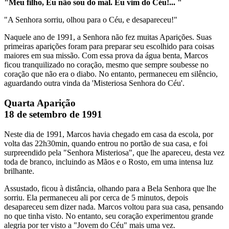
"Meu filho, Eu não sou do mal. Eu vim do Céu!... "
"A Senhora sorriu, olhou para o Céu, e desapareceu!"
Naquele ano de 1991, a Senhora não fez muitas Aparições. Suas
primeiras aparições foram para preparar seu escolhido para coisas
maiores em sua missão. Com essa prova da água benta, Marcos
ficou tranquilizado no coração, mesmo que sempre soubesse no
coração que não era o diabo. No entanto, permaneceu em silêncio,
aguardando outra vinda da 'Misteriosa Senhora do Céu'.
Quarta Aparição
18 de setembro de 1991
Neste dia de 1991, Marcos havia chegado em casa da escola, por
volta das 22h30min, quando entrou no portão de sua casa, e foi
surpreendido pela "Senhora Misteriosa", que lhe apareceu, desta vez
toda de branco, incluindo as Mãos e o Rosto, em uma intensa luz
brilhante.
Assustado, ficou à distância, olhando para a Bela Senhora que lhe
sorriu. Ela permaneceu ali por cerca de 5 minutos, depois
desapareceu sem dizer nada. Marcos voltou para sua casa, pensando
no que tinha visto. No entanto, seu coração experimentou grande
alegria por ter visto a "Jovem do Céu" mais uma vez.