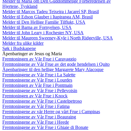
Melder til Maria om Den Guddommelige Forberedelsen av
Hjertene, Tyskland
Melder til Marcos Tadeu Teixeira i Jacareí SP, Brasil
Melder til Edson Glauber i Itapiranga AM, Brasil
Melder til Den Hellige Familie Tilflukt, USA
Melder til Barna av Fornyelsen, USA
Melder til John Leary i Rochester NY, USA
Melder til Maureen Sweeney-Kyle i North Ridgeville, USA
Melder fra ulike kilder
Søk i Budskapene
Åpenbaringer av Jesus og Maria
Fremtoningen av Vår Frue i Caravaggio
Fremtoningene av Vår Frue av det gode hendelsen i Quito
Åpenbaringer til den hellige Margarete Mary Alacoque
Fremtoningene av Vår Frue i La Salette
Fremtoningene av Vår Frue i Lourdes
Fremtoningen av Vår Frue i Pontmain
Fremtoningene av Vår Frue i Pellevoisin
Fremtoningen av Vår Frue i Knock
Fremtoningene av Vår Frue i Castelpetroso
Fremtoningene av Vår Frue i Fatima
Fremtoningene av vår Herre og vårt Frue i Campinas
Fremtoningene av Vår Frue i Beauraing
Fremtoningene av Vår Frue i Heede
Fremtoningene av Vår Frue i Ghiaie di Bonate