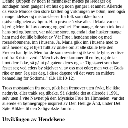
Denne gruppen av noen få mennesker møttes på lørdager og
søndager, noen ganger i ett hus og noen ganger i et annet. Allerede
da visste Marcos den store kraften og virkningen av bønn, men også
mange lidelser og misforståelser fra folk som ikke forsto
nødvendigheten av bønn. Han prøvde å vise alle at Maria var en
kjærlig Mor, full av omsorg og godhet. For mange, de som tok imot
hans ord og bønner, var nådene store, og enda i dag husker mange
ham med det lille billedet av Vår Frue i hendene sine og med
rosariebønnene, inn i husene. Ja, Maria gikk inn i husene med to
små hender og et hjert fullt av ønske om at alle skulle føle den
Freden han følte. Men for de som avviste og ikke ville lytte, er disse
ord fra Kristus verd: "Men hvis dere kommer til en by, og de tar
imot dere ikke, så gå ut på gatene deres og si: 'Og støvet som har
festet seg ved eders by skjelver vi av oss mot eder; men vet at Guds
rike er nær. Jeg sier deg, i disse dagene vil det være en mildere
behandling for Sodoma." (Lk 10:10-12).
Tross motstanden fra noen, gikk han fremover uten frykt, ble ikke
nedtrykt, eller trakk seg tilbake. Så skjedde det at allerede i 1991,
selv uten å vite Navnet på den Mystiske Frue fra Himmelen, var det
allerede en bønnegruppe inspirert av Den Hellige Ånd, under Det
Søte Blikket til den Saligvokste Jomfru.
Utviklingen av Hendelsene