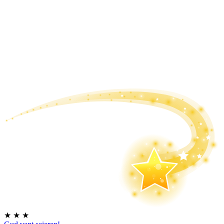
★
★
★