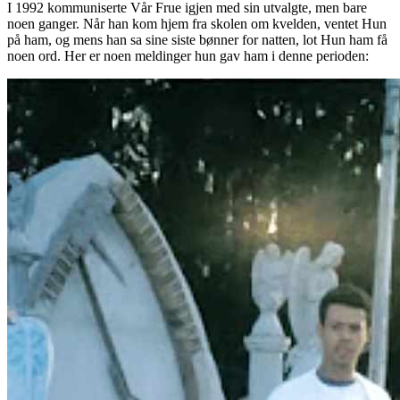
I 1992 kommuniserte Vår Frue igjen med sin utvalgte, men bare
noen ganger. Når han kom hjem fra skolen om kvelden, ventet Hun
på ham, og mens han sa sine siste bønner for natten, lot Hun ham få
noen ord. Her er noen meldinger hun gav ham i denne perioden: