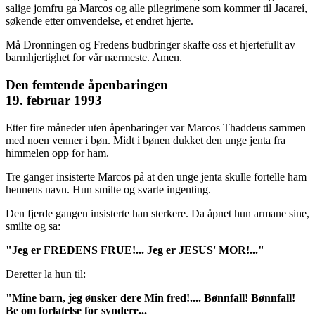
salige jomfru ga Marcos og alle pilegrimene som kommer til Jacareí,
søkende etter omvendelse, et endret hjerte.
Må Dronningen og Fredens budbringer skaffe oss et hjertefullt av
barmhjertighet for vår nærmeste. Amen.
Den femtende åpenbaringen
19. februar 1993
Etter fire måneder uten åpenbaringer var Marcos Thaddeus sammen
med noen venner i bøn. Midt i bønen dukket den unge jenta fra
himmelen opp for ham.
Tre ganger insisterte Marcos på at den unge jenta skulle fortelle ham
hennens navn. Hun smilte og svarte ingenting.
Den fjerde gangen insisterte han sterkere. Da åpnet hun armane sine,
smilte og sa:
"Jeg er FREDENS FRUE!... Jeg er JESUS' MOR!..."
Deretter la hun til:
"Mine barn, jeg ønsker dere Min fred!.... Bønnfall! Bønnfall!
Be om forlatelse for syndere...