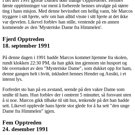
I det året 1991 gjorde Damen ikke mange Opptredener. Hennes
første opptrinninger var ment å forberede hennes utvalgte på større
ting i hans misjon. Med denne bevissthet om hellig vann, ble Marcos
tryggere i sitt hjerte, selv om han alltid visste i sitt hjerte at det ikke
var djevelen. Likevel forblev han stille, ventende på en annen
kommende av den 'Mysteriske Dame fra Himmelen'.
Fjerd Opptreden
18. september 1991
På denne dagen i 1991 hadde Marcos kommet hjemme fra skolen,
rundt klokken 22:30 PM, da han gikk inn gjennom sin husport og
ble overrasket av den "Mysteriske Dame", som dukket opp for ham,
denne gangen helt i hvitt, inkludert hennes Hender og Ansikt, i et
intenst lys.
Forferdet sto han på en avstand, seende på den vakre Dame som
smilte til ham. Hun forblev der i omtrent 5 minutter, så forsvant uten
å si noe. Marcos gikk tilbake til sitt hus, tenkende på det han hadde
sett. Likevel opplevde hans hjerte stor glede for å ha sett "den unge
Dame fra Himmelen" igjen.
Fem Opptreden
24. desember 1991