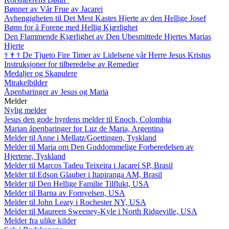
Bønner av Vår Frue av Jacarei
Avhengigheten til Det Mest Kastes Hjerte av den Hellige Josef
Bønn for å Forene med Hellig Kjærlighet
Den Flammende Kjærlighet av Den Ubesmittede Hjertes Marias
Hjerte
†
†
†
De Tjueto Fire Timer av Lidelsene vår Herre Jesus Kristus
Instruksjoner for tilberedelse av Remedier
Medaljer og Skapulere
Mirakelbilder
Åpenbaringer av Jesus og Maria
Melder
Nylig melder
Jesus den gode hyrdens melder til Enoch, Colombia
Marian åpenbaringer for Luz de Maria, Argentina
Melder til Anne i Mellatz/Goettingen, Tyskland
Melder til Maria om Den Guddommelige Forberedelsen av
Hjertene, Tyskland
Melder til Marcos Tadeu Teixeira i Jacareí SP, Brasil
Melder til Edson Glauber i Itapiranga AM, Brasil
Melder til Den Hellige Familie Tilflukt, USA
Melder til Barna av Fornyelsen, USA
Melder til John Leary i Rochester NY, USA
Melder til Maureen Sweeney-Kyle i North Ridgeville, USA
Melder fra ulike kilder