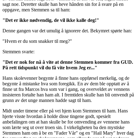
sagt noe. Deretter skulle han heve hånden sin for å svare på en
oppgave, men Stemmen sa til ham:
"Det er ikke nødvendig, de vil ikke kalle deg!"
Denne gangen var det umulig å ignorere det. Bekymret spørte han:
"Hvem er du som snakker til meg?"
Stemmen svarte:
"Det er nok for nå å vite at denne Stemmen kommer fra GUD.
På rett tidspunkt vil du få vite hvem Jeg er..."
Hans skolevenner begynte å finne hans oppførsel merkelig, og de
begynte å mistanke hva som foregikk. En av dem ble opptatt av å
finne ut fra Marcos hva som var i gang, og overveldet av vennens
insisteren fortalte han ham alt. I fremtiden skulle han bli omvendt på
grunn av det unge mannen hadde sagt til ham.
Midt under timene eller på vei hjem kom Stemmen til ham. Hans
hjerte visste hvordan å holde disse tingene godt, spesielt
anbefalingen om at han skulle be for omvending av vennene hans
som lærte seg ut over troen sin. I virkeligheten ba den mystiske
Stemmen ham om å be en "Fader Vår" og en "Hail Mary" hver dag