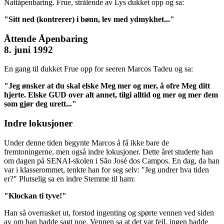
Nattåpenbaring. Frue, strålende av Lys dukket opp og sa:
"Sitt ned (kontrerer) i bønn, lev med ydmykhet..."
Åttende Åpenbaring
8. juni 1992
En gang til dukket Frue opp for seeren Marcos Tadeu og sa:
"Jeg ønsker at du skal elske Meg mer og mer, å ofre Meg ditt
hjerte. Elske GUD over alt annet, tilgi alltid og mer og mer dem
som gjør deg urett..."
Indre lokusjoner
Under denne tiden begynte Marcos å få ikke bare de
fremtoningerne, men også indre lokusjoner. Dette året studerte han
om dagen på SENAI-skolen i São José dos Campos. En dag, da han
var i klasserommet, tenkte han for seg selv: "Jeg undrer hva tiden
er?" Plutselig sa en indre Stemme til ham:
"Klockan ti tyve!"
Han så overrasket ut, forstod ingenting og spørte vennen ved siden
av om han hadde sagt noe. Vennen sa at det var feil, ingen hadde