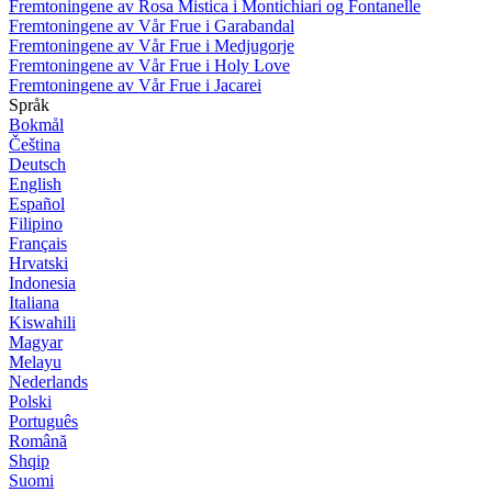
Fremtoningene av Rosa Mistica i Montichiari og Fontanelle
Fremtoningene av Vår Frue i Garabandal
Fremtoningene av Vår Frue i Medjugorje
Fremtoningene av Vår Frue i Holy Love
Fremtoningene av Vår Frue i Jacarei
Språk
Bokmål
Čeština
Deutsch
English
Español
Filipino
Français
Hrvatski
Indonesia
Italiana
Kiswahili
Magyar
Melayu
Nederlands
Polski
Português
Română
Shqip
Suomi