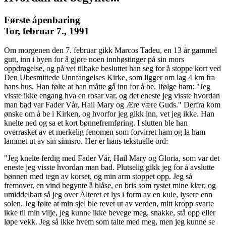
Første åpenbaring
Tor, februar 7., 1991
Om morgenen den 7. februar gikk Marcos Tadeu, en 13 år gammel
gutt, inn i byen for å gjøre noen innhøstinger på sin mors
oppdragelse, og på vei tilbake besluttet han seg for å stoppe kort ved
Den Ubesmittede Unnfangelses Kirke, som ligger om lag 4 km fra
hans hus. Han følte at han måtte gå inn for å be. Ifølge ham: "Jeg
visste ikke engang hva en rosar var, og det eneste jeg visste hvordan
man bad var Fader Vår, Hail Mary og Ære være Guds." Derfra kom
ønske om å be i Kirken, og hvorfor jeg gikk inn, vet jeg ikke. Han
knelte ned og sa et kort bønnefremføring. I slutten ble han
overrasket av et merkelig fenomen som forvirret ham og la ham
lammet ut av sin sinnsro. Her er hans tekstuelle ord:
"Jeg knelte ferdig med Fader Vår, Hail Mary og Gloria, som var det
eneste jeg visste hvordan man bad. Plutselig gikk jeg for å avslutte
bønnen med tegn av korset, og min arm stoppet opp. Jeg så
fremover, en vind begynte å blåse, en bris som rystet mine klær, og
umiddelbart så jeg over Alteret et lys i form av en kule, lysere enn
solen. Jeg følte at min sjel ble revet ut av verden, mitt kropp svarte
ikke til min vilje, jeg kunne ikke bevege meg, snakke, stå opp eller
løpe vekk. Jeg så ikke hvem som talte med meg, men jeg kunne se