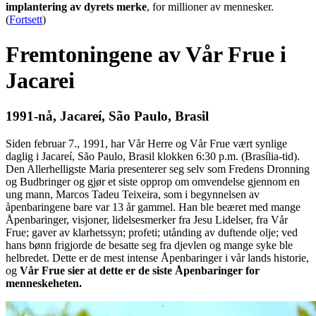
implantering av dyrets merke
, for millioner av mennesker.
(
Fortsett
)
Fremtoningene av Vår Frue i
Jacarei
1991-nå, Jacareí, São Paulo, Brasil
Siden februar 7., 1991, har Vår Herre og Vår Frue vært synlige
daglig i Jacareí, São Paulo, Brasil klokken 6:30 p.m. (Brasília-tid).
Den Allerhelligste Maria presenterer seg selv som Fredens Dronning
og Budbringer og gjør et siste opprop om omvendelse gjennom en
ung mann, Marcos Tadeu Teixeira, som i begynnelsen av
åpenbaringene bare var 13 år gammel. Han ble beæret med mange
Åpenbaringer, visjoner, lidelsesmerker fra Jesu Lidelser, fra Vår
Frue; gaver av klarhetssyn; profeti; utånding av duftende olje; ved
hans bønn frigjorde de besatte seg fra djevlen og mange syke ble
helbredet. Dette er de mest intense Åpenbaringer i vår lands historie,
og
Vår Frue sier at dette er de siste Åpenbaringer for
menneskeheten.