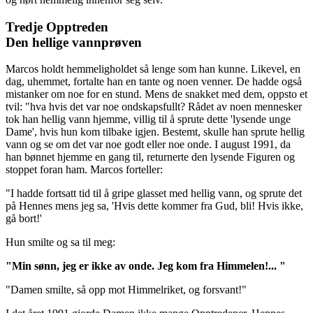
Tredje Opptreden
Den hellige vannprøven
Marcos holdt hemmeligholdet så lenge som han kunne. Likevel, en
dag, uhemmet, fortalte han en tante og noen venner. De hadde også
mistanker om noe for en stund. Mens de snakket med dem, oppsto et
tvil: "hva hvis det var noe ondskapsfullt? Rådet av noen mennesker
tok han hellig vann hjemme, villig til å sprute dette 'lysende unge
Dame', hvis hun kom tilbake igjen. Bestemt, skulle han sprute hellig
vann og se om det var noe godt eller noe onde. I august 1991, da
han bønnet hjemme en gang til, returnerte den lysende Figuren og
stoppet foran ham. Marcos forteller:
"I hadde fortsatt tid til å gripe glasset med hellig vann, og sprute det
på Hennes mens jeg sa, 'Hvis dette kommer fra Gud, bli! Hvis ikke,
gå bort!'
Hun smilte og sa til meg:
"Min sønn, jeg er ikke av onde. Jeg kom fra Himmelen!... "
"Damen smilte, så opp mot Himmelriket, og forsvant!"