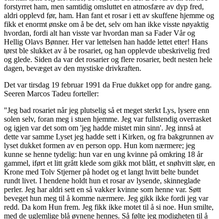
forstyrret ham, men samtidig omsluttet en atmosfære av dyp fred,
aldri opplevd før, ham. Han fant et rosar i ett av skuffene hjemme og
fikk et enormt ønske om å be det, selv om han ikke visste nøyaktig
hvordan, fordi alt han visste var hvordan man sa Fader Vår og
Hellig Olavs Bønner. Her var lettelsen han hadde lettet etter! Hans
tørst ble slukket av å be rosariet, og han opplevde ubeskrivelig fred
og glede. Siden da var det rosarier og flere rosarier, bedt nesten hele
dagen, bevæget av den mystiske drivkraften.
Det var tirsdag 19 februar 1991 da Frue dukket opp for andre gang.
Seeren Marcos Tadeu forteller:
"Jeg bad rosariet når jeg plutselig så et meget sterkt Lys, lysere enn
solen selv, foran meg i stuen hjemme. Jeg var fullstendig overrasket
og igjen var det som om 'jeg hadde mistet min sinn'. Jeg innså at
dette var samme Lyset jeg hadde sett i Kirken, og fra bakgrunnen av
lyset dukket formen av en person opp. Hun kom nærmere; jeg
kunne se henne tydelig: hun var en ung kvinne på omkring 18 år
gammel, iført et litt grått klede som gikk mot blått, et snøhvitt slør, en
Krone med Tolv Stjerner på hodet og et langt hvitt belte bundet
rundt livet. I hendene holdt hun et rosar av lysende, skinneglade
perler. Jeg har aldri sett en så vakker kvinne som henne var. Søtt
beveget hun meg til å komme nærmere. Jeg gikk ikke fordi jeg var
redd. Da kom Hun frem. Jeg fikk ikke motet til å si noe. Hun smilte,
med de uglemlige blå øynene hennes. Så følte jeg modigheten til å