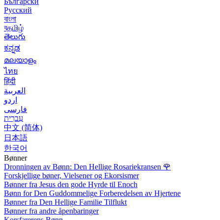
Български
Русский
বাংলা
বதமிழ்
తెలుగు
ಕನ್ನಡ
മലയാളം
ไทย
हिंदी
العربية
اردو
فارسی
עִברִית
中文 (简体)
日本語
한국어
Bønner
Dronningen av Bønn: Den Hellige Rosariekransen
🌹
Forskjellige bøner, Vielsener og Ekorsismer
Bønner fra Jesus den gode Hyrde til Enoch
Bønn for Den Guddommelige Forberedelsen av Hjertene
Bønner fra Den Hellige Familie Tilflukt
Bønner fra andre åpenbaringer
Korsfarerens Bønn