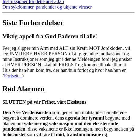
Instruksjoner for dette året 2025
Om sykdommer, pandemier og ukjente viruser
Siste Forberedelser
Viktig appell fra Gud Faderen til alle!
Før jeg slipper min Arm med ALT sin Kraft, MOT Jordkloden, vil
jeg INVITERE HVER PERSON til å følge mine Indikasjoner og
mine Instruksjoner som jeg gir i denne Meldeingen fordi jeg ønsker
at HVER PERSON, skal bli FRELST og komme tilbake til mitt
Hus der han/hun kom fra, der han/hun forlot og hvor han/hun er.
(
Fortsett...
)
Rød Alarmen
SLUTTEN på vår Frihet, vårt Eksistens
Den Nye Verdensorden
som tjener min motstander har allerede
begynt å dominere verden, dens
agenda for tyranni
begynte med
planen om
vaksiner og vaksinasjon mot den eksisterende
pandemien
; disse vaksinene er ikke løsningen, men begynnelsen på
holocaustet
som vil føre til
død
,
transhumanisme
og