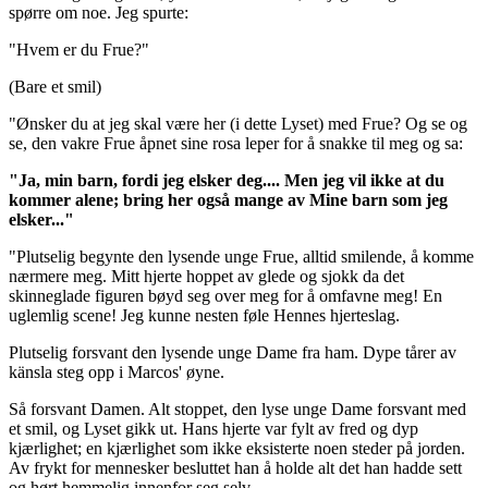
spørre om noe. Jeg spurte:
"Hvem er du Frue?"
(Bare et smil)
"Ønsker du at jeg skal være her (i dette Lyset) med Frue? Og se og
se, den vakre Frue åpnet sine rosa leper for å snakke til meg og sa:
"Ja, min barn, fordi jeg elsker deg.... Men jeg vil ikke at du
kommer alene; bring her også mange av Mine barn som jeg
elsker..."
"Plutselig begynte den lysende unge Frue, alltid smilende, å komme
nærmere meg. Mitt hjerte hoppet av glede og sjokk da det
skinneglade figuren bøyd seg over meg for å omfavne meg! En
uglemlig scene! Jeg kunne nesten føle Hennes hjerteslag.
Plutselig forsvant den lysende unge Dame fra ham. Dype tårer av
känsla steg opp i Marcos' øyne.
Så forsvant Damen. Alt stoppet, den lyse unge Dame forsvant med
et smil, og Lyset gikk ut. Hans hjerte var fylt av fred og dyp
kjærlighet; en kjærlighet som ikke eksisterte noen steder på jorden.
Av frykt for mennesker besluttet han å holde alt det han hadde sett
og hørt hemmelig innenfor seg selv.