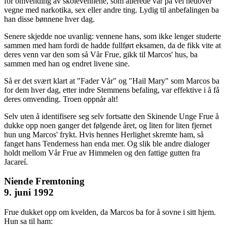
for omvending av skolevennene, som allerede var på vei nedover
vegne med narkotika, sex eller andre ting. Lydig til anbefalingen ba
han disse bønnene hver dag.
Senere skjedde noe uvanlig: vennene hans, som ikke lenger studerte
sammen med ham fordi de hadde fullført eksamen, da de fikk vite at
deres venn var den som så Vår Frue, gikk til Marcos' hus, ba
sammen med han og endret livene sine.
Så er det svært klart at "Fader Vår" og "Hail Mary" som Marcos ba
for dem hver dag, etter indre Stemmens befaling, var effektive i å få
deres omvending. Troen oppnår alt!
Selv uten å identifisere seg selv fortsatte den Skinende Unge Frue å
dukke opp noen ganger det følgende året, og liten for liten fjernet
hun ung Marcos' frykt. Hvis hennes Herlighet skremte ham, så
fanget hans Tenderness han enda mer. Og slik ble andre dialoger
holdt mellom Vår Frue av Himmelen og den fattige gutten fra
Jacareí.
Niende Fremtoning
9. juni 1992
Frue dukket opp om kvelden, da Marcos ba for å sovne i sitt hjem.
Hun sa til ham: