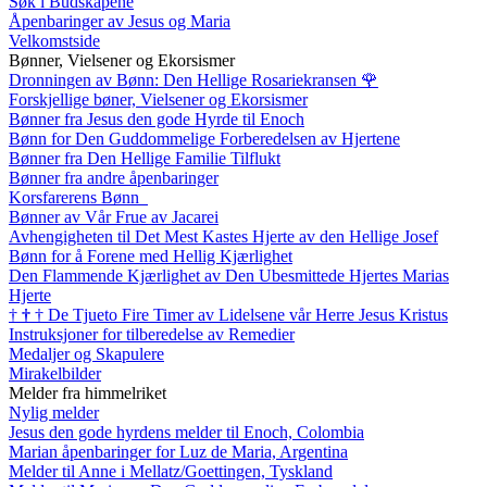
Søk i Budskapene
Åpenbaringer av Jesus og Maria
Velkomstside
Bønner, Vielsener og Ekorsismer
Dronningen av Bønn: Den Hellige Rosariekransen
🌹
Forskjellige bøner, Vielsener og Ekorsismer
Bønner fra Jesus den gode Hyrde til Enoch
Bønn for Den Guddommelige Forberedelsen av Hjertene
Bønner fra Den Hellige Familie Tilflukt
Bønner fra andre åpenbaringer
Korsfarerens Bønn
Bønner av Vår Frue av Jacarei
Avhengigheten til Det Mest Kastes Hjerte av den Hellige Josef
Bønn for å Forene med Hellig Kjærlighet
Den Flammende Kjærlighet av Den Ubesmittede Hjertes Marias
Hjerte
†
†
†
De Tjueto Fire Timer av Lidelsene vår Herre Jesus Kristus
Instruksjoner for tilberedelse av Remedier
Medaljer og Skapulere
Mirakelbilder
Melder fra himmelriket
Nylig melder
Jesus den gode hyrdens melder til Enoch, Colombia
Marian åpenbaringer for Luz de Maria, Argentina
Melder til Anne i Mellatz/Goettingen, Tyskland