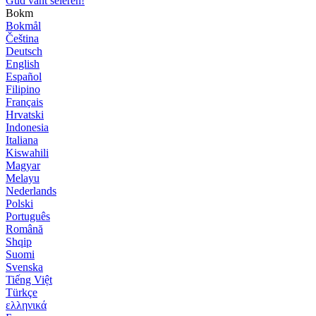
Gud vant seieren!
Bokm
Bokmål
Čeština
Deutsch
English
Español
Filipino
Français
Hrvatski
Indonesia
Italiana
Kiswahili
Magyar
Melayu
Nederlands
Polski
Português
Română
Shqip
Suomi
Svenska
Tiếng Việt
Türkçe
ελληνικά