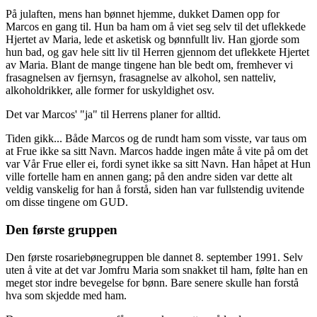
På julaften, mens han bønnet hjemme, dukket Damen opp for
Marcos en gang til. Hun ba ham om å viet seg selv til det uflekkede
Hjertet av Maria, lede et asketisk og bønnfullt liv. Han gjorde som
hun bad, og gav hele sitt liv til Herren gjennom det uflekkete Hjertet
av Maria. Blant de mange tingene han ble bedt om, fremhever vi
frasagnelsen av fjernsyn, frasagnelse av alkohol, sen natteliv,
alkoholdrikker, alle former for uskyldighet osv.
Det var Marcos' "ja" til Herrens planer for alltid.
Tiden gikk... Både Marcos og de rundt ham som visste, var taus om
at Frue ikke sa sitt Navn. Marcos hadde ingen måte å vite på om det
var Vår Frue eller ei, fordi synet ikke sa sitt Navn. Han håpet at Hun
ville fortelle ham en annen gang; på den andre siden var dette alt
veldig vanskelig for han å forstå, siden han var fullstendig uvitende
om disse tingene om GUD.
Den første gruppen
Den første rosariebønegruppen ble dannet 8. september 1991. Selv
uten å vite at det var Jomfru Maria som snakket til ham, følte han en
meget stor indre bevegelse for bønn. Bare senere skulle han forstå
hva som skjedde med ham.