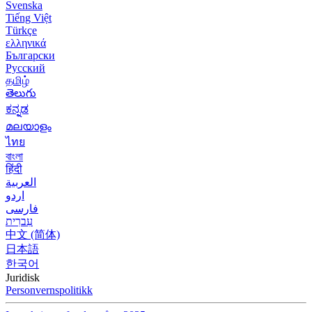
Svenska
Tiếng Việt
Türkçe
ελληνικά
Български
Русский
தமிழ்
తెలుగు
ಕನ್ನಡ
മലയാളം
ไทย
বাংলা
हिंदी
العربية
اردو
فارسی
עִברִית
中文 (简体)
日本語
한국어
Juridisk
Personvernspolitikk