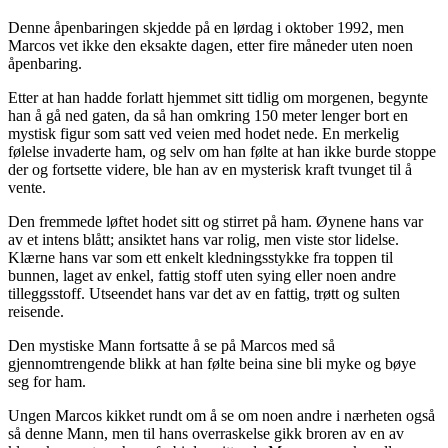
Denne åpenbaringen skjedde på en lørdag i oktober 1992, men
Marcos vet ikke den eksakte dagen, etter fire måneder uten noen
åpenbaring.
Etter at han hadde forlatt hjemmet sitt tidlig om morgenen, begynte
han å gå ned gaten, da så han omkring 150 meter lenger bort en
mystisk figur som satt ved veien med hodet nede. En merkelig
følelse invaderte ham, og selv om han følte at han ikke burde stoppe
der og fortsette videre, ble han av en mysterisk kraft tvunget til å
vente.
Den fremmede løftet hodet sitt og stirret på ham. Øynene hans var
av et intens blått; ansiktet hans var rolig, men viste stor lidelse.
Klærne hans var som ett enkelt kledningsstykke fra toppen til
bunnen, laget av enkel, fattig stoff uten sying eller noen andre
tilleggsstoff. Utseendet hans var det av en fattig, trøtt og sulten
reisende.
Den mystiske Mann fortsatte å se på Marcos med så
gjennomtrengende blikk at han følte beina sine bli myke og bøye
seg for ham.
Ungen Marcos kikket rundt om å se om noen andre i nærheten også
så denne Mann, men til hans overraskelse gikk broren av en av