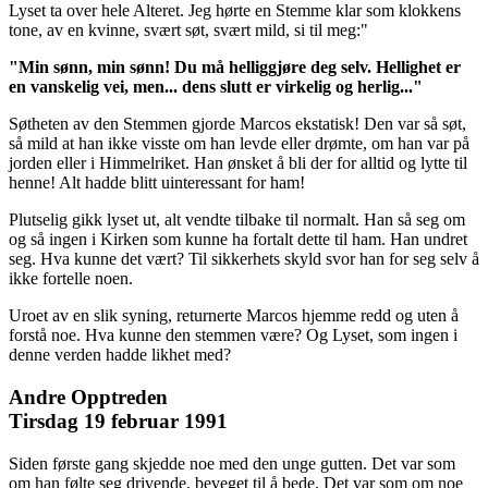
Lyset ta over hele Alteret. Jeg hørte en Stemme klar som klokkens
tone, av en kvinne, svært søt, svært mild, si til meg:"
"Min sønn, min sønn! Du må helliggjøre deg selv. Hellighet er
en vanskelig vei, men... dens slutt er virkelig og herlig..."
Søtheten av den Stemmen gjorde Marcos ekstatisk! Den var så søt,
så mild at han ikke visste om han levde eller drømte, om han var på
jorden eller i Himmelriket. Han ønsket å bli der for alltid og lytte til
henne! Alt hadde blitt uinteressant for ham!
Plutselig gikk lyset ut, alt vendte tilbake til normalt. Han så seg om
og så ingen i Kirken som kunne ha fortalt dette til ham. Han undret
seg. Hva kunne det vært? Til sikkerhets skyld svor han for seg selv å
ikke fortelle noen.
Uroet av en slik syning, returnerte Marcos hjemme redd og uten å
forstå noe. Hva kunne den stemmen være? Og Lyset, som ingen i
denne verden hadde likhet med?
Andre Opptreden
Tirsdag 19 februar 1991
Siden første gang skjedde noe med den unge gutten. Det var som
om han følte seg drivende, beveget til å bede. Det var som om noe