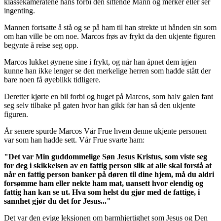
klassekameratene hans forbi den sittende Mann og merker eller ser
ingenting.
Mannen fortsatte å stå og se på ham til han strekte ut hånden sin som
om han ville be om noe. Marcos frøs av frykt da den ukjente figuren
begynte å reise seg opp.
Marcos lukket øynene sine i frykt, og når han åpnet dem igjen
kunne han ikke lenger se den merkelige herren som hadde stått der
bare noen få øyeblikk tidligere.
Deretter kjørte en bil forbi og huget på Marcos, som halv galen fant
seg selv tilbake på gaten hvor han gikk før han så den ukjente
figuren.
År senere spurde Marcos Vår Frue hvem denne ukjente personen
var som han hadde sett. Vår Frue svarte ham:
"Det var Min guddommelige Søn Jesus Kristus, som viste seg
for deg i skikkelsen av en fattig person slik at alle skal forstå at
når en fattig person banker på døren til dine hjem, må du aldri
forsømme ham eller nekte ham mat, uansett hvor elendig og
fattig han kan se ut. Hva som helst du gjør med de fattige, i
sannhet gjør du det for Jesus..."
Det var den evige leksjonen om barmhjertighet som Jesus og Den