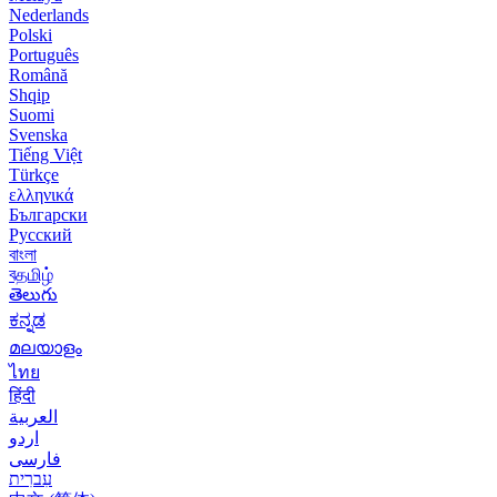
Nederlands
Polski
Português
Română
Shqip
Suomi
Svenska
Tiếng Việt
Türkçe
ελληνικά
Български
Русский
বাংলা
বதமிழ்
తెలుగు
ಕನ್ನಡ
മലയാളം
ไทย
हिंदी
العربية
اردو
فارسی
עִברִית