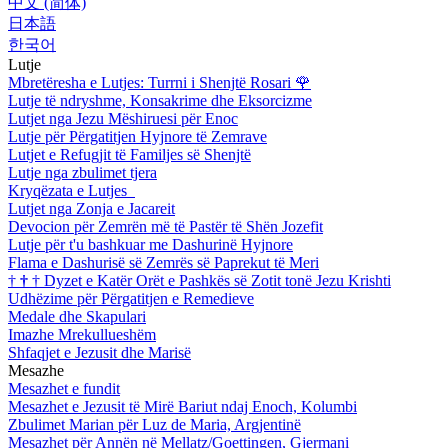
中文 (简体)
日本語
한국어
Lutje
Mbretëresha e Lutjes: Turrni i Shenjtë Rosari
🌹
Lutje të ndryshme, Konsakrime dhe Eksorcizme
Lutjet nga Jezu Mëshiruesi për Enoc
Lutje për Përgatitjen Hyjnore të Zemrave
Lutjet e Refugjit të Familjes së Shenjtë
Lutje nga zbulimet tjera
Kryqëzata e Lutjes
Lutjet nga Zonja e Jacareit
Devocion për Zemrën më të Pastër të Shën Jozefit
Lutje për t'u bashkuar me Dashurinë Hyjnore
Flama e Dashurisë së Zemrës së Paprekut të Meri
†
†
†
Dyzet e Katër Orët e Pashkës së Zotit tonë Jezu Krishti
Udhëzime për Përgatitjen e Remedieve
Medale dhe Skapulari
Imazhe Mrekullueshëm
Shfaqjet e Jezusit dhe Marisë
Mesazhe
Mesazhet e fundit
Mesazhet e Jezusit të Mirë Bariut ndaj Enoch, Kolumbi
Zbulimet Marian për Luz de Maria, Argjentinë
Mesazhet për Annën në Mellatz/Goettingen, Gjermani