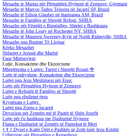
Mesazhe te Marias për Përgatitjen Hyjnore të Zemrave, Gjermani
Mesazhe të Marcos Tadeu Teixeira në Jacareí SP, Brazil
Mesazhe të Edson Glauber në Itapiranga AM, Brazil
Mesazhe te Familjes së Shenjtë Refugj, SHBA
Mesazhe për Fëmijët e Ringjalljes, Shtetet e Bashkuara
Mesazhe të John Leary në Rochester NY, SHBA
Mesazhe të Maureen Sweeney-Kyle në North Ridgeville, SHBA
Mesazhe nga Burime Të Llojuar
Kërko Mesazhet
Shfaqjet e Jezusit dhe Marisë
Faqe Mirësevjeni
Lutje, Konsakrime dhe Ekzorcisme
Mbretëresha e Lutjes: Turrni i Shenjtë Rosari
🌹
Lutje të ndryshme, Konsakrime dhe Eksorcizme
Lutjet nga Jezu Mëshiruesi për Enoc
Lutje për Përgatitjen Hyjnore të Zemrave
Lutjet e Refugjit të Familjes së Shenjtë
Lutje nga zbulimet tjera
Kryqëzata e Lutjes
Lutjet nga Zonja e Jacareit
Devocion për Zemrën më të Pastër të Shën Jozefit
Lutje për t'u bashkuar me Dashurinë Hyjnore
Flama e Dashurisë së Zemrës së Paprekut të Meri
†
†
†
Dyzet e Katër Orët e Pashkës së Zotit tonë Jezu Krishti
Udhëzime për Përgatitjen e Remedieve