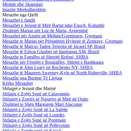
Medale dhe Skapulari
Imazhe Mrekullueshëm
Mesazhe nga Qielli
Mesazhet e fundit
Mesazhet e Jezusit të Mirë Bariut ndaj Enoch, Kolumbi
Zbulimet Marian për Luz de Maria, Argjentinë
Mesazhet për Annën në Mellatz/Goettingen, Gjermani
Mesazhe te Marias për Përgatitjen Hyjnore të Zemrave, Gjermani
Mesazhe të Marcos Tadeu Teixeira në Jacareí SP, Brazil
Mesazhe të Edson Glauber në Itapiranga AM, Brazil
Mesazhe te Familjes së Shenjtë Refugj, SHBA
Mesazhe për Fëmijët e Ringjalljes, Shtetet e Bashkuara
Mesazhe të John Leary në Rochester NY, SHBA
Mesazhe të Maureen Sweeney-Kyle në North Ridgeville, SHBA
Mesazhe nga Burime Të Llojuar
Kërko Mesazhet
Shfaqjet e Jezusit dhe Marisë
Shfaqja e Zojës Sonë në Caravaggio
Shfaqjet e Zonjës së Ngjarjes së Mirë në Quito
Zbulimet te Shën Margarete Mari Alacoque
Shfaqjet e Zojës Sonë në La Salette
Shfaqjet e Zojës Sonë në Lourdes
Shfaqja e Zojës Sonë në Pontmain
Shfaqjet e Zojës Sonë në Pellevoisin
Shfaqja e Zonjës tonë në Knock