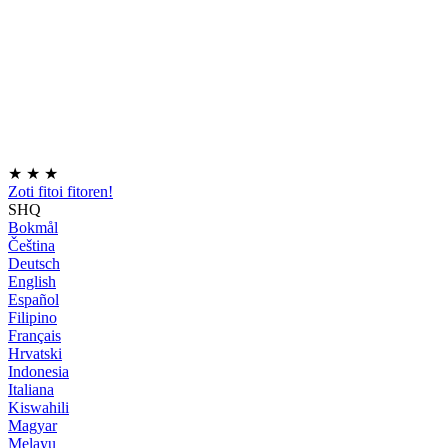
★
★
★
Zoti fitoi fitoren!
SHQ
Bokmål
Čeština
Deutsch
English
Español
Filipino
Français
Hrvatski
Indonesia
Italiana
Kiswahili
Magyar
Melayu