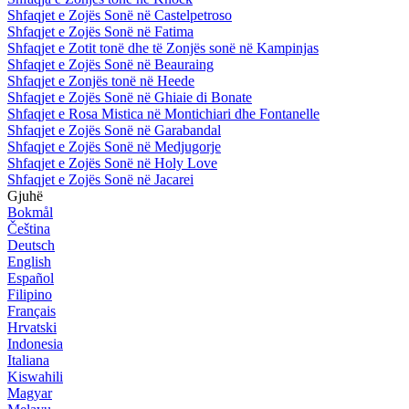
Shfaqjet e Zojës Sonë në Castelpetroso
Shfaqjet e Zojës Sonë në Fatima
Shfaqjet e Zotit tonë dhe të Zonjës sonë në Kampinjas
Shfaqjet e Zojës Sonë në Beauraing
Shfaqjet e Zonjës tonë në Heede
Shfaqjet e Zojës Sonë në Ghiaie di Bonate
Shfaqjet e Rosa Mistica në Montichiari dhe Fontanelle
Shfaqjet e Zojës Sonë në Garabandal
Shfaqjet e Zojës Sonë në Medjugorje
Shfaqjet e Zojës Sonë në Holy Love
Shfaqjet e Zojës Sonë në Jacarei
Gjuhë
Bokmål
Čeština
Deutsch
English
Español
Filipino
Français
Hrvatski
Indonesia
Italiana
Kiswahili
Magyar