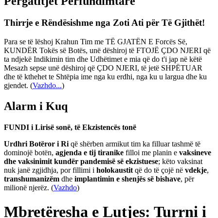
Përgatitjet Përfundimtare
Thirrje e Rëndësishme nga Zoti Ati për Të Gjithët!
Para se të lëshoj Krahun Tim me TË GJATËN E Forcës Së,
KUNDËR Tokës së Botës, unë dëshiroj të FTOJË ÇDO NJERI që
ta ndjekë Indikimin tim dhe Udhëtimet e mia që do t'i jap në këtë
Mesazh sepse unë dëshiroj që ÇDO NJERI, të jetë SHPËTUAR
dhe të kthehet te Shtëpia ime nga ku erdhi, nga ku u largua dhe ku
gjendet.
(
Vazhdo...
)
Alarm i Kuq
FUNDI i Lirisë sonë, të Ekzistencës tonë
Urdhri Botëror i Ri
që shërben armikut tim ka filluar tashmë të
dominojë botën,
agjenda e tij tiranike
filloi me planin e
vaksineve
dhe vaksinimit kundër pandemisë së ekzistuese
; këto vaksinat
nuk janë zgjidhja, por fillimi i
holokaustit
që do të çojë në
vdekje
,
transhumanizëm
dhe
implantimin e shenjës së bishave
, për
milionë njerëz. (
Vazhdo
)
Mbretëresha e Lutjes: Turrni i