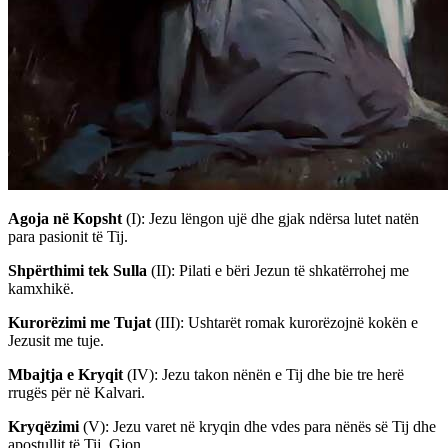
Agoja në Kopsht
(I)
: Jezu lëngon ujë dhe gjak ndërsa lutet natën
para pasionit të Tij.
Shpërthimi tek Sulla
(II)
: Pilati e bëri Jezun të shkatërrohej me
kamxhikë.
Kurorëzimi me Tujat
(III)
: Ushtarët romak kurorëzojnë kokën e
Jezusit me tuje.
Mbajtja e Kryqit
(IV)
: Jezu takon nënën e Tij dhe bie tre herë
rrugës për në Kalvari.
Kryqëzimi
(V)
: Jezu varet në kryqin dhe vdes para nënës së Tij dhe
apostullit të Tij, Gjon.