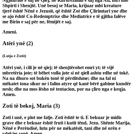
Ngjiturinë e saj në Qiej, në Kurorëzimin e saj nga Ati, Biri dhe
Shpirti i Shenjtë. Unë besoj se Maria, krijuar mbi kreature
tjerë është Nënë e Jezusit, që është Zot dhe Çlirimtari yne dhe
se ajo është Co-Redemptrixe dhe Mediatrice e të gjitha falëve
me Birin e saj për ne, fëmijët e saj.
Ameni.
Atëri ynë
(2)
(Lutja e Zotit)
Atëri ynë, i cili je në qiej; të shenjtërohet emri yt; të vijë
mbretëria jote; të bëhet vulla jote si në qiell ashtu edhe në tokë.
Na na dhuro sot bukën tonë të përditshme; dhe na fal ni
mëkatet tona sikur ne i falim atyre që kanë bërë gabime kundër
nesh; dhe na mos lësho në tentacion, por na çliro nga e keqja.
Amen.
Zoti të bekoj, Maria
(3)
Zoti i unë, e plot me falje. Zoti është te ti. E bekuar je midis
grave dhe e bekuar është fruti i kutit tënd, Jezu. Shënte Marija,
Nënë e Perëndisë, lutu për ne mëkatësit, tani dhe në orën e
vdekjes sonë, Amen.