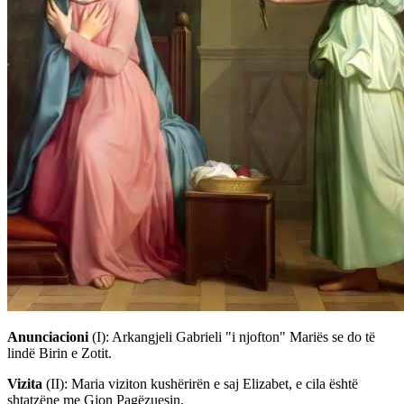
Anunciacioni
(I)
: Arkangjeli Gabrieli "i njofton" Mariës se do të
lindë Birin e Zotit.
Vizita
(II)
: Maria viziton kushërirën e saj Elizabet, e cila është
shtatzëne me Gjon Pagëzuesin.