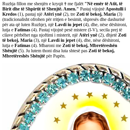
Ruzhja fillon me shenjën e kryqit
†
me fjalët
"Në emër të Atit, të
Birit dhe të Shpirtit të Shenjtë. Amen."
Pastaj vijojnë
Apostulli i
Kredos
(1)
, pastaj një
Atëri ynë
(2)
, tre
Zoti të bekoj, Maria
(3)
(tradicionalisht ofrohen për rritjen e besimit, shpresës dhe dashurisë
për ata që luten Ruzhje), një
Lavdi iu jepet
(4)
, dhe, nëse dëshironi,
lutja e
Fatimas
(4)
. Pastaj vijojnë pesë mistere
(I-V)
, secila prej të
cilave përbëhet nga njoftimi i misterit, një
Atëri ynë
(2)
, dhjetë
Zoti
të bekoj, Maria
(3)
, një
Lavdi iu jepet
(4)
, dhe, nëse dëshironi,
lutja e
Fatimas
(4)
. Mbaroni me
Zoti të bekoj, Mbretëreshën
Shënjtë
(5)
. Ju lutem thoni disa luta shtesë pas
Zoti të bekoj,
Mbretëreshës Shënjtë
për Papën.