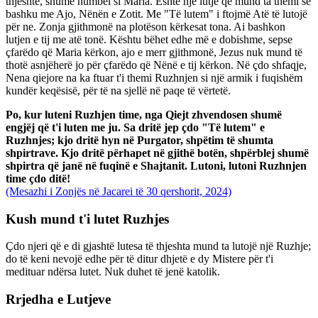
thjeshtë, shumë humbël si Maria. Është një lutje që mund ta themi së
bashku me Ajo, Nënën e Zotit. Me "Të lutem" i ftojmë Atë të lutojë
për ne. Zonja gjithmonë na plotëson kërkesat tona. Ai bashkon
lutjen e tij me atë tonë. Kështu bëhet edhe më e dobishme, sepse
çfarëdo që Maria kërkon, ajo e merr gjithmonë, Jezus nuk mund të
thotë asnjëherë jo për çfarëdo që Nënë e tij kërkon. Në çdo shfaqje,
Nena qiejore na ka ftuar t'i themi Ruzhnjen si një armik i fuqishëm
kundër keqësisë, për të na sjellë në paqe të vërtetë.
Po, kur luteni Ruzhjen time, nga Qiejt zhvendosen shumë
engjëj që t'i luten me ju. Sa dritë jep çdo "Të lutem" e
Ruzhnjes; kjo dritë hyn në Purgator, shpëtim të shumta
shpirtrave. Kjo dritë përhapet në gjithë botën, shpërblej shumë
shpirtra që janë në fuqinë e Shajtanit. Lutoni, lutoni Ruzhnjen
time çdo ditë!
(Mesazhi i Zonjës në Jacarei të 30 qershorit, 2024)
Kush mund t'i lutet Ruzhjes
Çdo njeri që e di gjashtë lutesa të thjeshta mund ta lutojë një Ruzhje;
do të keni nevojë edhe për të ditur dhjetë e dy Mistere për t'i
medituar ndërsa lutet. Nuk duhet të jenë katolik.
Rrjedha e Lutjeve