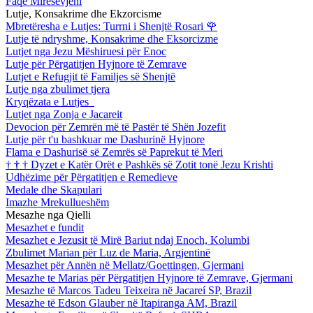
Faqe Mirësevjeni
Lutje, Konsakrime dhe Ekzorcisme
Mbretëresha e Lutjes: Turrni i Shenjtë Rosari
🌹
Lutje të ndryshme, Konsakrime dhe Eksorcizme
Lutjet nga Jezu Mëshiruesi për Enoc
Lutje për Përgatitjen Hyjnore të Zemrave
Lutjet e Refugjit të Familjes së Shenjtë
Lutje nga zbulimet tjera
Kryqëzata e Lutjes
Lutjet nga Zonja e Jacareit
Devocion për Zemrën më të Pastër të Shën Jozefit
Lutje për t'u bashkuar me Dashurinë Hyjnore
Flama e Dashurisë së Zemrës së Paprekut të Meri
†
†
†
Dyzet e Katër Orët e Pashkës së Zotit tonë Jezu Krishti
Udhëzime për Përgatitjen e Remedieve
Medale dhe Skapulari
Imazhe Mrekullueshëm
Mesazhe nga Qielli
Mesazhet e fundit
Mesazhet e Jezusit të Mirë Bariut ndaj Enoch, Kolumbi
Zbulimet Marian për Luz de Maria, Argjentinë
Mesazhet për Annën në Mellatz/Goettingen, Gjermani
Mesazhe te Marias për Përgatitjen Hyjnore të Zemrave, Gjermani
Mesazhe të Marcos Tadeu Teixeira në Jacareí SP, Brazil
Mesazhe të Edson Glauber në Itapiranga AM, Brazil