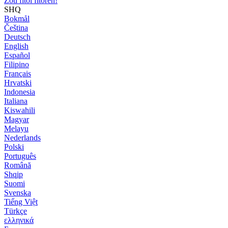
Zoti fitoi fitoren!
SHQ
Bokmål
Čeština
Deutsch
English
Español
Filipino
Français
Hrvatski
Indonesia
Italiana
Kiswahili
Magyar
Melayu
Nederlands
Polski
Português
Română
Shqip
Suomi
Svenska
Tiếng Việt
Türkçe
ελληνικά