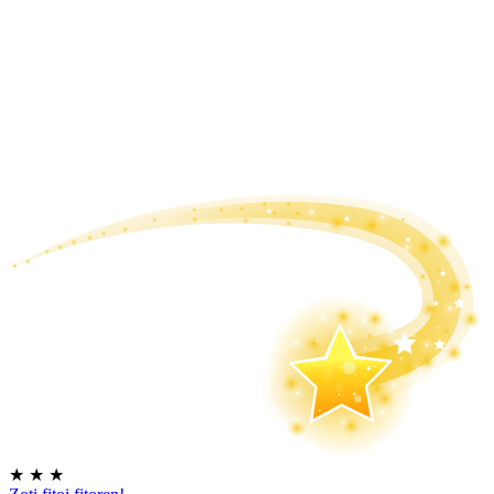
★
★
★