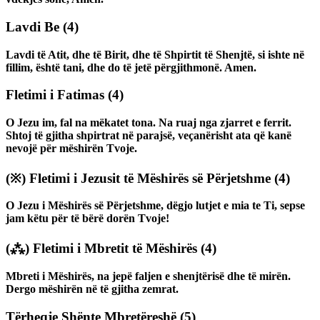
Lavdi Be
(4)
Lavdi të Atit, dhe të Birit, dhe të Shpirtit të Shenjtë, si ishte në
fillim, është tani, dhe do të jetë përgjithmonë. Amen.
Fletimi i Fatimas
(4)
O Jezu im, fal na mëkatet tona. Na ruaj nga zjarret e ferrit.
Shtoj të gjitha shpirtrat në parajsë, veçanërisht ata që kanë
nevojë për mëshirën Tvoje.
(※)
Fletimi i Jezusit të Mëshirës së Përjetshme
(4)
O Jezu i Mëshirës së Përjetshme, dëgjo lutjet e mia te Ti, sepse
jam këtu për të bërë dorën Tvoje!
(⁂)
Fletimi i Mbretit të Mëshirës
(4)
Mbreti i Mëshirës, na jepë faljen e shenjtërisë dhe të mirën.
Dergo mëshirën në të gjitha zemrat.
Tërheqje Shënte Mbretëreshë
(5)