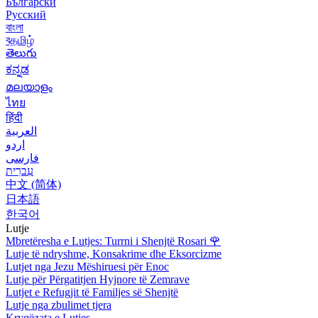
Български
Русский
বাংলা
বதமிழ்
తెలుగు
ಕನ್ನಡ
മലയാളം
ไทย
हिंदी
العربية
اردو
فارسی
עִברִית
中文 (简体)
日本語
한국어
Lutje
Mbretëresha e Lutjes: Turrni i Shenjtë Rosari
🌹
Lutje të ndryshme, Konsakrime dhe Eksorcizme
Lutjet nga Jezu Mëshiruesi për Enoc
Lutje për Përgatitjen Hyjnore të Zemrave
Lutjet e Refugjit të Familjes së Shenjtë
Lutje nga zbulimet tjera
Kryqëzata e Lutjes