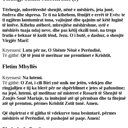
Tërheqje, mbretëreshë shenjtë, nënë e mëshirës, jeta jonë,
ëndrra dhe shpresa. Te ti na kthehem, fëmijët e errët të Evës: te
ti ngjitem lamtumirat tona, vajtojmë dhe qajnim në këtë luginë
të lotëve. Kthehu atëherë, mbrojtëse mëshirshme, sytë e
mëshirës tuaja ndaj neve, dhe pas këtij ekzili tonë, na trego
frutin e bekuar të kutit tënd, Jezu. O i butë, o dashur, o shenjte
Virgjër Mari!
Kryesuesi:
Lutu për ne, O Shënte Nënë e Perëndisë,
Të gjithë:
Që të jemi të merituar me premtimet e Krishtit.
Fletim Mbyllës
Kryesuesi:
Na lutemi.
Të gjithë:
O Zot, i cili Biri ynë unik me jetën, vdekjen dhe
ringjalljen e tij ka blerë për ne shpërblimet e jetes së pafundme;
na jepë, lutemi, që medituar në misteret e Rosarit të Shenjtë të
Zonjës Sonë Mariaje, ta imitojmë atë që përmban dhe ta fitojmë
atë që premton, përmes Krishtit Zotit tonë. Amen.
Që shpirtrat e të gjitha të vdekurve tona besimtarë, përmes
mëshirës së Perëndisë, të pushojnë në paqe. Amen!