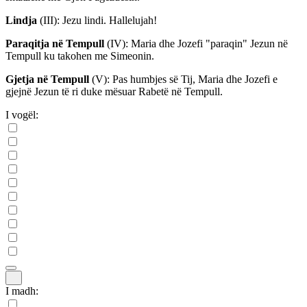
Lindja
(III)
: Jezu lindi. Hallelujah!
Paraqitja në Tempull
(IV)
: Maria dhe Jozefi "paraqin" Jezun në
Tempull ku takohen me Simeonin.
Gjetja në Tempull
(V)
: Pas humbjes së Tij, Maria dhe Jozefi e
gjejnë Jezun të ri duke mësuar Rabetë në Tempull.
I vogël:
I madh: