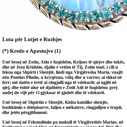
Biza e Ruzhjes
Nëse nuk keni biza ruzhje, është plotësisht e lejuar të numroni me
gishtat tuaj. Numërimi i bizave liron mendjen tuaj për t'u ndihmuar
në meditim.
Luta për Lutjet e Ruzhjes
(*)
Kredo e Apostujve
(1)
Unë besoj në Zotin, Atin e fuqishëm, Krijues të qiejve dhe tokës,
dhe në Jezu Krishtin, djalin e vetëm të Tij, Zotin tonë, i cili u
fekua nga Shpirti i Shenjtë, lindi nga Virgjëresha Maria, vuajti
nën Pontius Pilatin, u kryqëzua, vdiq dhe u varros; ai shkoi në
ferr; më datën e tretë ai ringjalli nga të vdekurit; ai ngjiti në
qiej, dhe është ulur në djathtën e Zotit Atit të fuqishëm; prej
andej do vijë për t'i gjykuar të gjuhët dhe të vdekurit.
Unë besoj në Shpirtin e Shenjtë, Kisha katolike shenjte,
bashkimin e shtëpisurve, faljen e mëkateve, ringjalljen e trupit,
dhe jetën përgjithmonë.
Unë besoj në Fekundimin pa makull të Virgjëreshës Mariae, në