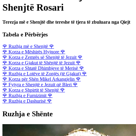
Shenjtë Rosari
Terezja më e Shenjtë dhe tereshe të tjera të zbuluara nga Qiejt
Tabela e Përbërjes
🌹
Ruzhja më e Shenjtë
🌹
🌹
Korza e Mëshirës Hyjnore
🌹
🌹
Korza e Zemrës së Shenjtë të Jezuit
🌹
🌹
Korza e Gjakut të Shënjtë të Jezuit
🌹
🌹
Korza e Shtatë Dhimbjeve të Merisë
🌹
🌹
Ruzhja e Lotëve të Zonjës (të Gjakut)
🌹
🌹
Korza për Shën Mikel Arkangjelin
🌹
🌹
Fytyra e Shenjtë e Jezuit që Bleri
🌹
🌹
Korza e Shpirtit të Shenjtë
🌹
🌹
Ruzhja e Furnizimit
🌹
🌹
Ruzhja e Dashurisë
🌹
Ruzhja e Shënte