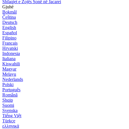
Shfaqjet e Zojës Sonë në Jacarei
Gjuhë
Bokmål
Čeština
Deutsch
English
Español
Filipino
Français
Hrvatski
Indonesia
Italiana
Kiswahili
Magyar
Melayu
Nederlands
Polski
Português
Română
Shqip
Suomi
Svenska
Tiếng Việt
Türkçe
ελληνικά