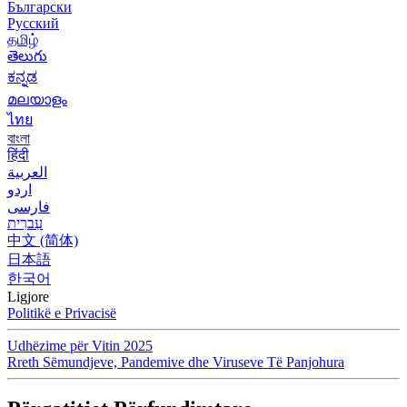
Български
Русский
தமிழ்
తెలుగు
ಕನ್ನಡ
മലയാളം
ไทย
বাংলা
हिंदी
العربية
اردو
فارسی
עִברִית
中文 (简体)
日本語
한국어
Ligjore
Politikë e Privacisë
Udhëzime për Vitin 2025
Rreth Sëmundjeve, Pandemive dhe Viruseve Të Panjohura