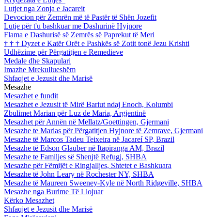
Lutjet nga Zonja e Jacareit
Devocion për Zemrën më të Pastër të Shën Jozefit
Lutje për t'u bashkuar me Dashurinë Hyjnore
Flama e Dashurisë së Zemrës së Paprekut të Meri
†
†
†
Dyzet e Katër Orët e Pashkës së Zotit tonë Jezu Krishti
Udhëzime për Përgatitjen e Remedieve
Medale dhe Skapulari
Imazhe Mrekullueshëm
Shfaqjet e Jezusit dhe Marisë
Mesazhe
Mesazhet e fundit
Mesazhet e Jezusit të Mirë Bariut ndaj Enoch, Kolumbi
Zbulimet Marian për Luz de Maria, Argjentinë
Mesazhet për Annën në Mellatz/Goettingen, Gjermani
Mesazhe te Marias për Përgatitjen Hyjnore të Zemrave, Gjermani
Mesazhe të Marcos Tadeu Teixeira në Jacareí SP, Brazil
Mesazhe të Edson Glauber në Itapiranga AM, Brazil
Mesazhe te Familjes së Shenjtë Refugj, SHBA
Mesazhe për Fëmijët e Ringjalljes, Shtetet e Bashkuara
Mesazhe të John Leary në Rochester NY, SHBA
Mesazhe të Maureen Sweeney-Kyle në North Ridgeville, SHBA
Mesazhe nga Burime Të Llojuar
Kërko Mesazhet
Shfaqjet e Jezusit dhe Marisë