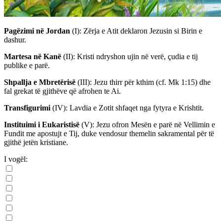
Pagëzimi në Jordan
(I)
: Zërja e Atit deklaron Jezusin si Birin e
dashur.
Martesa në Kanë
(II)
: Kristi ndryshon ujin në verë, çudia e tij
publike e parë.
Shpallja e Mbretërisë
(III)
: Jezu thirr për kthim (cf. Mk 1:15) dhe
fal grekat të gjithëve që afrohen te Ai.
Transfigurimi
(IV)
: Lavdia e Zotit shfaqet nga fytyra e Krishtit.
Instituimi i Eukaristisë
(V)
: Jezu ofron Mesën e parë në Vellimin e
Fundit me apostujt e Tij, duke vendosur themelin sakramental për të
gjithë jetën kristiane.
I vogël: