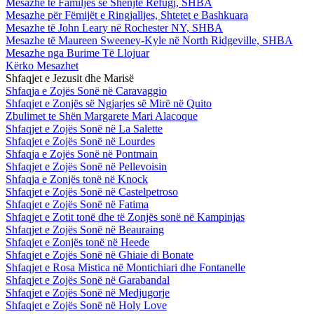
Mesazhe te Familjes së Shenjtë Refugj, SHBA
Mesazhe për Fëmijët e Ringjalljes, Shtetet e Bashkuara
Mesazhe të John Leary në Rochester NY, SHBA
Mesazhe të Maureen Sweeney-Kyle në North Ridgeville, SHBA
Mesazhe nga Burime Të Llojuar
Kërko Mesazhet
Shfaqjet e Jezusit dhe Marisë
Shfaqja e Zojës Sonë në Caravaggio
Shfaqjet e Zonjës së Ngjarjes së Mirë në Quito
Zbulimet te Shën Margarete Mari Alacoque
Shfaqjet e Zojës Sonë në La Salette
Shfaqjet e Zojës Sonë në Lourdes
Shfaqja e Zojës Sonë në Pontmain
Shfaqjet e Zojës Sonë në Pellevoisin
Shfaqja e Zonjës tonë në Knock
Shfaqjet e Zojës Sonë në Castelpetroso
Shfaqjet e Zojës Sonë në Fatima
Shfaqjet e Zotit tonë dhe të Zonjës sonë në Kampinjas
Shfaqjet e Zojës Sonë në Beauraing
Shfaqjet e Zonjës tonë në Heede
Shfaqjet e Zojës Sonë në Ghiaie di Bonate
Shfaqjet e Rosa Mistica në Montichiari dhe Fontanelle
Shfaqjet e Zojës Sonë në Garabandal
Shfaqjet e Zojës Sonë në Medjugorje
Shfaqjet e Zojës Sonë në Holy Love