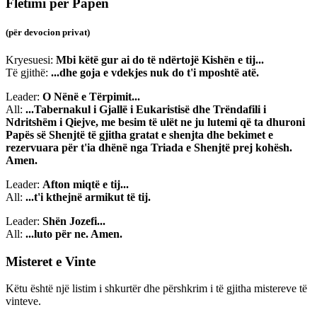
Fletimi për Papën
(për devocion privat)
Kryesuesi:
Mbi këtë gur ai do të ndërtojë Kishën e tij...
Të gjithë:
...dhe goja e vdekjes nuk do t'i mposhtë atë.
Leader:
O Nënë e Tërpimit...
All:
...Tabernakul i Gjallë i Eukaristisë dhe Trëndafili i
Ndritshëm i Qiejve, me besim të ulët ne ju lutemi që ta dhuroni
Papës së Shenjtë të gjitha gratat e shenjta dhe bekimet e
rezervuara për t'ia dhënë nga Triada e Shenjtë prej kohësh.
Amen.
Leader:
Afton miqtë e tij...
All:
...t'i kthejnë armikut të tij.
Leader:
Shën Jozefi...
All:
...luto për ne. Amen.
Misteret e Vinte
Këtu është një listim i shkurtër dhe përshkrim i të gjitha mistereve të
vinteve.