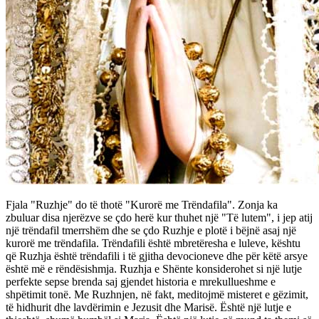
Fjala "Ruzhje" do të thotë "Kurorë me Trëndafila". Zonja ka
zbuluar disa njerëzve se çdo herë kur thuhet një "Të lutem", i jep atij
një trëndafil tmerrshëm dhe se çdo Ruzhje e plotë i bëjnë asaj një
kurorë me trëndafila. Trëndafili është mbretëresha e luleve, kështu
që Ruzhja është trëndafili i të gjitha devocioneve dhe për këtë arsye
është më e rëndësishmja. Ruzhja e Shënte konsiderohet si një lutje
perfekte sepse brenda saj gjendet historia e mrekullueshme e
shpëtimit tonë. Me Ruzhnjen, në fakt, meditojmë misteret e gëzimit,
të hidhurit dhe lavdërimin e Jezusit dhe Marisë. Është një lutje e