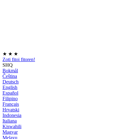
★
★
★
Zoti fitoi fitoren!
SHQ
Bokmål
Čeština
Deutsch
English
Español
Filipino
Français
Hrvatski
Indonesia
Italiana
Kiswahili
Magyar
Melayu