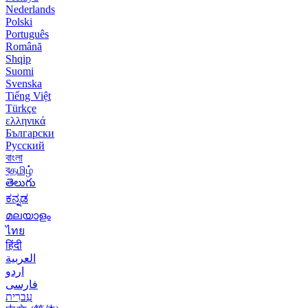
Nederlands
Polski
Português
Română
Shqip
Suomi
Svenska
Tiếng Việt
Türkçe
ελληνικά
Български
Русский
বাংলা
বதமிழ்
తెలుగు
ಕನ್ನಡ
മലയാളം
ไทย
हिंदी
العربية
اردو
فارسی
עִברִית