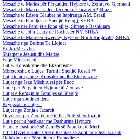
Mesazhe te Marias për Përgatitjen Hyjnore të Zemrave, Gjermani
Mesazhe të Marcos Tadeu Teixeira në Jacareí SP, Brazil
Mesazhe të Edson Glauber në Itapiranga AM, Brazil
Mesazhe te Familjes së Shenjtë Refugj, SHBA
Mesazhe për Fëmijët e Ringjalljes, Shtetet e Bashkuara
Mesazhe të John Leary në Rochester NY, SHBA
Mesazhe të Maureen Sweeney-Kyle në North Ridgeville, SHBA
Mesazhe nga Burime Të Llojuar
Kërko Mesazhet
Shfaqjet e Jezusit dhe Marisë
Faqe Mirësevjeni
Lutje, Konsakrime dhe Ekzorcisme
Mbretëresha e Lutjes: Turrni i Shenjtë Rosari
🌹
Lutje të ndryshme, Konsakrime dhe Eksorcizme
Lutjet nga Jezu Mëshiruesi për Enoc
Lutje për Përgatitjen Hyjnore të Zemrave
Lutjet e Refugjit të Familjes së Shenjtë
Lutje nga zbulimet tjera
Kryqëzata e Lutjes
Lutjet nga Zonja e Jacareit
Devocion për Zemrën më të Pastër të Shën Jozefit
Lutje për t'u bashkuar me Dashurinë Hyjnore
Flama e Dashurisë së Zemrës së Paprekut të Meri
†
†
†
Dyzet e Katër Orët e Pashkës së Zotit tonë Jezu Krishti
Udhëzime për Përgatitjen e Remedieve