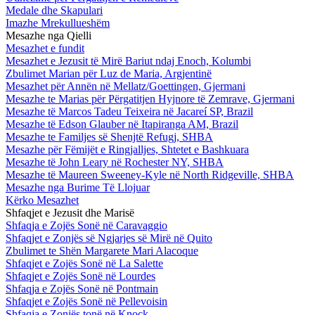
Medale dhe Skapulari
Imazhe Mrekullueshëm
Mesazhe nga Qielli
Mesazhet e fundit
Mesazhet e Jezusit të Mirë Bariut ndaj Enoch, Kolumbi
Zbulimet Marian për Luz de Maria, Argjentinë
Mesazhet për Annën në Mellatz/Goettingen, Gjermani
Mesazhe te Marias për Përgatitjen Hyjnore të Zemrave, Gjermani
Mesazhe të Marcos Tadeu Teixeira në Jacareí SP, Brazil
Mesazhe të Edson Glauber në Itapiranga AM, Brazil
Mesazhe te Familjes së Shenjtë Refugj, SHBA
Mesazhe për Fëmijët e Ringjalljes, Shtetet e Bashkuara
Mesazhe të John Leary në Rochester NY, SHBA
Mesazhe të Maureen Sweeney-Kyle në North Ridgeville, SHBA
Mesazhe nga Burime Të Llojuar
Kërko Mesazhet
Shfaqjet e Jezusit dhe Marisë
Shfaqja e Zojës Sonë në Caravaggio
Shfaqjet e Zonjës së Ngjarjes së Mirë në Quito
Zbulimet te Shën Margarete Mari Alacoque
Shfaqjet e Zojës Sonë në La Salette
Shfaqjet e Zojës Sonë në Lourdes
Shfaqja e Zojës Sonë në Pontmain
Shfaqjet e Zojës Sonë në Pellevoisin
Shfaqja e Zonjës tonë në Knock