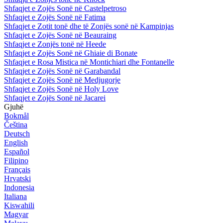
Shfaqjet e Zojës Sonë në Castelpetroso
Shfaqjet e Zojës Sonë në Fatima
Shfaqjet e Zotit tonë dhe të Zonjës sonë në Kampinjas
Shfaqjet e Zojës Sonë në Beauraing
Shfaqjet e Zonjës tonë në Heede
Shfaqjet e Zojës Sonë në Ghiaie di Bonate
Shfaqjet e Rosa Mistica në Montichiari dhe Fontanelle
Shfaqjet e Zojës Sonë në Garabandal
Shfaqjet e Zojës Sonë në Medjugorje
Shfaqjet e Zojës Sonë në Holy Love
Shfaqjet e Zojës Sonë në Jacarei
Gjuhë
Bokmål
Čeština
Deutsch
English
Español
Filipino
Français
Hrvatski
Indonesia
Italiana
Kiswahili
Magyar