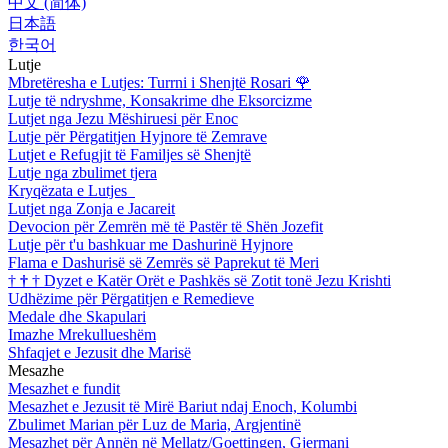
中文 (简体)
日本語
한국어
Lutje
Mbretëresha e Lutjes: Turrni i Shenjtë Rosari
🌹
Lutje të ndryshme, Konsakrime dhe Eksorcizme
Lutjet nga Jezu Mëshiruesi për Enoc
Lutje për Përgatitjen Hyjnore të Zemrave
Lutjet e Refugjit të Familjes së Shenjtë
Lutje nga zbulimet tjera
Kryqëzata e Lutjes
Lutjet nga Zonja e Jacareit
Devocion për Zemrën më të Pastër të Shën Jozefit
Lutje për t'u bashkuar me Dashurinë Hyjnore
Flama e Dashurisë së Zemrës së Paprekut të Meri
†
†
†
Dyzet e Katër Orët e Pashkës së Zotit tonë Jezu Krishti
Udhëzime për Përgatitjen e Remedieve
Medale dhe Skapulari
Imazhe Mrekullueshëm
Shfaqjet e Jezusit dhe Marisë
Mesazhe
Mesazhet e fundit
Mesazhet e Jezusit të Mirë Bariut ndaj Enoch, Kolumbi
Zbulimet Marian për Luz de Maria, Argjentinë
Mesazhet për Annën në Mellatz/Goettingen, Gjermani