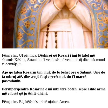
Fëmija im. Ul për mua.
Dëshiroj që Rozari i imi të lutet më
shumë
. Kështu, Satani do t'i vendosët në vendin e tij dhe nuk mund
ta dëmtójë ju.
Ajo që luten Rozarin tim, nuk do të bëhet pre e Satanit. Unë do
ta mbroj atë, dhe asnjë fuqi e errët nuk do t'i marrë
posessionin.
Përshpërqendro Rosarinë e mi mbi tërë botën
, sepse
është arma
më e fortë që ju është dhënë.
Fëmija im. Bëj këtë dëshirë të njohur. Amen.