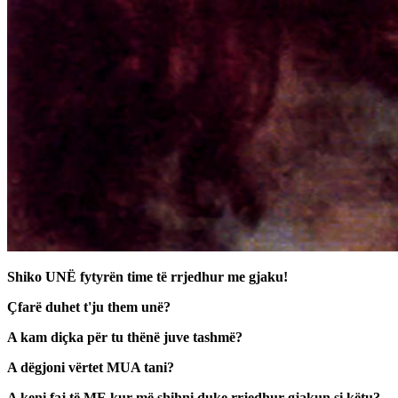
Shiko UNË fytyrën time të rrjedhur me gjaku!
Çfarë duhet t'ju them unë?
A kam diçka për tu thënë juve tashmë?
A dëgjoni vërtet MUA tani?
A keni faj të ME kur më shihni duke rrjedhur gjakun si këtu?