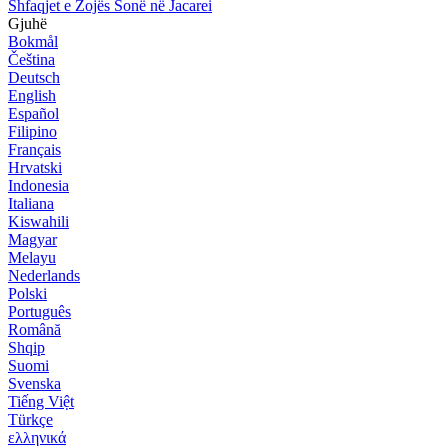
Shfaqjet e Zojës Sonë në Jacarei
Gjuhë
Bokmål
Čeština
Deutsch
English
Español
Filipino
Français
Hrvatski
Indonesia
Italiana
Kiswahili
Magyar
Melayu
Nederlands
Polski
Português
Română
Shqip
Suomi
Svenska
Tiếng Việt
Türkçe
ελληνικά