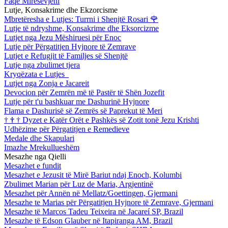
Faqe Mirësevjeni
Lutje, Konsakrime dhe Ekzorcisme
Mbretëresha e Lutjes: Turrni i Shenjtë Rosari
🌹
Lutje të ndryshme, Konsakrime dhe Eksorcizme
Lutjet nga Jezu Mëshiruesi për Enoc
Lutje për Përgatitjen Hyjnore të Zemrave
Lutjet e Refugjit të Familjes së Shenjtë
Lutje nga zbulimet tjera
Kryqëzata e Lutjes
Lutjet nga Zonja e Jacareit
Devocion për Zemrën më të Pastër të Shën Jozefit
Lutje për t'u bashkuar me Dashurinë Hyjnore
Flama e Dashurisë së Zemrës së Paprekut të Meri
†
†
†
Dyzet e Katër Orët e Pashkës së Zotit tonë Jezu Krishti
Udhëzime për Përgatitjen e Remedieve
Medale dhe Skapulari
Imazhe Mrekullueshëm
Mesazhe nga Qielli
Mesazhet e fundit
Mesazhet e Jezusit të Mirë Bariut ndaj Enoch, Kolumbi
Zbulimet Marian për Luz de Maria, Argjentinë
Mesazhet për Annën në Mellatz/Goettingen, Gjermani
Mesazhe te Marias për Përgatitjen Hyjnore të Zemrave, Gjermani
Mesazhe të Marcos Tadeu Teixeira në Jacareí SP, Brazil
Mesazhe të Edson Glauber në Itapiranga AM, Brazil