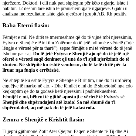
njerëzore. Doktori, i cili nuk pati shpjegim për këto ngjarje, ishte i
habitur. 12 dëshmitarë ishin të pranishëm gjatë ngjarjeve. Gjaku u
analizua me rezultatin: ishte gjak njerëzor i grupit AB, Rh pozitiv.
Baba Eterni flasin:
Fëmijët e mi! Në ditët të tmerrueshme që do të vijnë mbi njerëzimin,
Fytyra e Shenjtë e Birit tim Zotërore do të jetë ndihmë e vërtetë ("një
lëngje e vërtetë për ta tharë"), sepse fëmijët e mi të vërtetë do të jenë
fshehur pas saj.
Do të jetë Fytyra e Shenjtë ajo që do të jetë një
ofertë e vërtetë saqë denimet që unë do t'i sjell njerëzimit do të
zbuten. Në shtëpitë ku është vendosur, do të ketë dritë për ta
liruar nga fuqia e errëtësisë.
Në shtëpitë ku është Fytyra e Shenjtë e Birit tim, unë do t'i urdhëroj
engjëjve të markojnë ato. - Dhe fëmijët e mi do të shpetojnë nga çdo
keqkuptim që do ta godasë këtë njerëzimi i padhënkueshëm.
Fëmijët e mi, bëheni të gjithë apostujt e vërtetë të Fytyrës së
Shenjtë dhe shpërndajeni atë kudo! Sa më shumë do t'i
shpërndahet, aq më pak do të jetë katastrofa.
Zemra e Shenjtë e Krishtit flasin:
Ti jepni gjithmonë Zotit Atër Qiejtari Faqen e Shënte të Tij dhe Ai