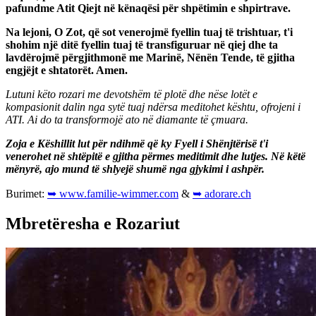
pafundme Atit Qiejt në kënaqësi për shpëtimin e shpirtrave.
Na lejoni, O Zot, që sot venerojmë fyellin tuaj të trishtuar, t'i
shohim një ditë fyellin tuaj të transfiguruar në qiej dhe ta
lavdërojmë përgjithmonë me Marinë, Nënën Tende, të gjitha
engjëjt e shtatorët. Amen.
Lutuni këto rozari me devotshëm të plotë dhe nëse lotët e
kompasionit dalin nga sytë tuaj ndërsa meditohet kështu, ofrojeni i
ATI. Ai do ta transformojë ato në diamante të çmuara.
Zoja e Këshillit lut për ndihmë që ky Fyell i Shënjtërisë t'i
venerohet në shtëpitë e gjitha përmes meditimit dhe lutjes. Në këtë
mënyrë, ajo mund të shlyejë shumë nga gjykimi i ashpër.
Burimet:
➥ www.familie-wimmer.com
&
➥ adorare.ch
Mbretëresha e Rozariut