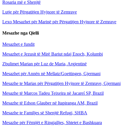
Rosaria më e Shenjtë
Lutje për Përgatitjen Hyjnore të Zemrave
Lexo Mesazhet për Marinë për Përgatitjen Hyjnore të Zemrave
Mesazhe nga Qielli
Mesazhet e fundit
Mesazhet e Jezusit të Mirë Bariut ndaj Enoch, Kolumbi
Zbulimet Marian për Luz de Maria, Argjentinë
Mesazhet për Annën në Mellatz/Goettingen, Gjermani
Mesazhe te Marias për Përgatitjen Hyjnore të Zemrave, Gjermani
Mesazhe të Marcos Tadeu Teixeira në Jacareí SP, Brazil
Mesazhe të Edson Glauber në Itapiranga AM, Brazil
Mesazhe te Familjes së Shenjtë Refugj, SHBA
Mesazhe për Fëmijët e Ringjalljes, Shtetet e Bashkuara