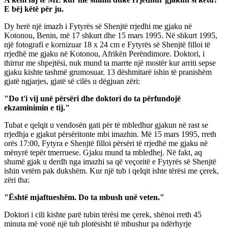
E bëj këtë për ju.
Dy herë një imazh i Fytyrës së Shenjtë rrjedhi me gjaku në
Kotonou, Benin, më 17 shkurt dhe 15 mars 1995. Në shkurt 1995,
një fotografi e kornizuar 18 x 24 cm e Fytyrës së Shenjtë filloi të
rrjedhë me gjaku në Kotonou, Afrikën Perëndimore. Doktori, i
thirrur me shpejtësi, nuk mund ta marrte një mostër kur arriti sepse
gjaku kishte tashmë grumosuar. 13 dëshmitarë ishin të pranishëm
gjatë ngjarjes, gjatë së cilës u dëgjuan zëri:
"Do t'i vij unë përsëri dhe doktori do ta përfundojë
ekzaminimin e tij."
Tubat e qelqit u vendosën gati për të mbledhur gjakun në rast se
rrjedhja e gjakut përsëritonte mbi imazhin. Më 15 mars 1995, rreth
orës 17:00, Fytyra e Shenjtë filloi përsëri të rrjedhë me gjaku në
mënyrë tepër tmerruese. Gjaku mund ta mbledhej. Në fakt, aq
shumë gjak u derdh nga imazhi sa që veçoritë e Fytyrës së Shenjtë
ishin vetëm pak dukshëm. Kur një tub i qelqit ishte tërësi me çerek,
zëri tha:
"Është mjaftueshëm. Do ta mbush unë veten."
Doktori i cili kishte parë tubin tërësi me çerek, shënoi rreth 45
minuta më vonë një tub plotësisht të mbushur pa ndërhyrje