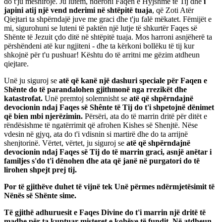
do t'ju mëshirojë. Ju lutem, nderoni Faqen e Hyjshme të Tij dhe
i
japini atij një vend nderimi në shtëpitë tuaja
, që Zoti Atër
Qiejtari ta shpërndajë juve me graci dhe t'ju falë mëkatet. Fëmijët e
mi, sigurohuni se luteni të paktën një lutje të shkurtër Faqes së
Shënte të Jezuit çdo ditë në shtëpitë tuaja. Mos harroni asnjëherë ta
përshëndeni atë kur ngjiteni - dhe ta kërkoni bollëku të tij kur
shkojnë për t'u pushuar! Kështu do të arritni me gëzim atdheun
qiejtare.
Unë ju siguroj se
atë që kanë një dashuri speciale për Faqen e
Shënte do të parandalohen gjithmonë nga rrezikët dhe
katastrofat.
Unë premtoj solemnisht se
atë që shpërndajnë
devocionin ndaj Faqes së Shênte të Tij do t'i shpetojnë dënimet
që bien mbi njerëzimin.
Përsëri, ata do të marrin dritë për ditët e
rëndësishme të ngatërrimit që afrohen Kishes së Shenjtë. Nëse
vdesin në gjyq, ata do t'i vdisnin si martirë dhe do ta arrijnë
shenjtorinë. Vërtet, vërtet, ju siguroj se
atë që shpërndajnë
devocionin ndaj Faqes së Tij do të marrin graci, asnjë anëtar i
familjes s'do t'i dënohen dhe ata që janë në purgatori do të
lirohen shpejt prej tij.
Por të gjithëve duhet të vijnë tek Unë përmes ndërmjetësimit të
Nënës së Shënte
sime.
Të gjithë adhuruesit e Faqes Divine do t'i marrin një dritë të
madhe për ta kuptuar misteret e kohëve të fundit. Në atdheun