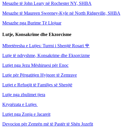
Mesazhe të John Leary në Rochester NY, SHBA
Mesazhe të Maureen Sweeney-Kyle në North Ridgeville, SHBA
Mesazhe nga Burime Të Llojuar
Lutje, Konsakrime dhe Ekzorcisme
Mbretëresha e Lutjes: Turrni i Shenjtë Rosari
🌹
Lutje të ndryshme, Konsakrime dhe Eksorcizme
Lutjet nga Jezu Mëshiruesi për Enoc
Lutje për Përgatitjen Hyjnore të Zemrave
Lutjet e Refugjit të Familjes së Shenjtë
Lutje nga zbulimet tjera
Kryqëzata e Lutjes
Lutjet nga Zonja e Jacareit
Devocion për Zemrën më të Pastër të Shën Jozefit