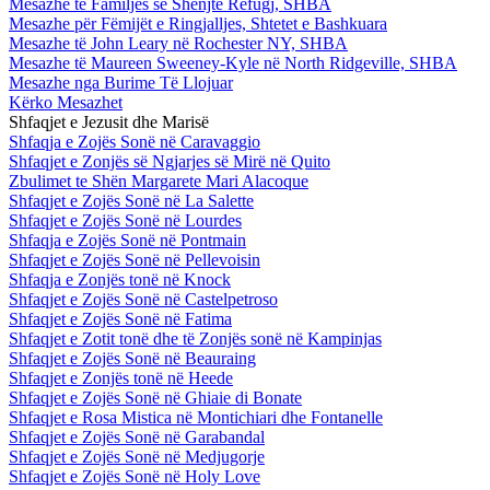
Mesazhe te Familjes së Shenjtë Refugj, SHBA
Mesazhe për Fëmijët e Ringjalljes, Shtetet e Bashkuara
Mesazhe të John Leary në Rochester NY, SHBA
Mesazhe të Maureen Sweeney-Kyle në North Ridgeville, SHBA
Mesazhe nga Burime Të Llojuar
Kërko Mesazhet
Shfaqjet e Jezusit dhe Marisë
Shfaqja e Zojës Sonë në Caravaggio
Shfaqjet e Zonjës së Ngjarjes së Mirë në Quito
Zbulimet te Shën Margarete Mari Alacoque
Shfaqjet e Zojës Sonë në La Salette
Shfaqjet e Zojës Sonë në Lourdes
Shfaqja e Zojës Sonë në Pontmain
Shfaqjet e Zojës Sonë në Pellevoisin
Shfaqja e Zonjës tonë në Knock
Shfaqjet e Zojës Sonë në Castelpetroso
Shfaqjet e Zojës Sonë në Fatima
Shfaqjet e Zotit tonë dhe të Zonjës sonë në Kampinjas
Shfaqjet e Zojës Sonë në Beauraing
Shfaqjet e Zonjës tonë në Heede
Shfaqjet e Zojës Sonë në Ghiaie di Bonate
Shfaqjet e Rosa Mistica në Montichiari dhe Fontanelle
Shfaqjet e Zojës Sonë në Garabandal
Shfaqjet e Zojës Sonë në Medjugorje
Shfaqjet e Zojës Sonë në Holy Love