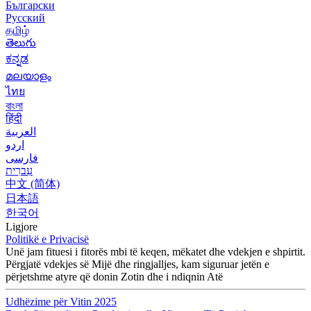
Български
Русский
தமிழ்
తెలుగు
ಕನ್ನಡ
മലയാളം
ไทย
বাংলা
हिंदी
العربية
اردو
فارسی
עִברִית
中文 (简体)
日本語
한국어
Ligjore
Politikë e Privacisë
Unë jam fituesi i fitorës mbi të keqen, mëkatet dhe vdekjen e shpirtit.
Përgjatë vdekjes së Mijë dhe ringjalljes, kam siguruar jetën e
përjetshme atyre që donin Zotin dhe i ndiqnin Atë
Udhëzime për Vitin 2025