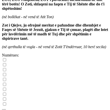
tërë botën! O Zoti, shfaqeni na faqen e Tij të Shënte dhe do t'i
shpëtoshim!
(në bollëkat - në vend të Atit Ton)
Zot i Qiejve, ju ofrojmë meritat e pafundme dhe dhembjet e
Faqes së Shënte të Jezuit, gjakun e Tij të çmuar, plagët dhe lotet
për lavdërimin më të madh të Tuj dhe për shpëtimin e
shpirtrave tanë.
(në qerthulla të vogla - në vend të Zotit T'ëndërruar, 10 herë secila)
Numërues: