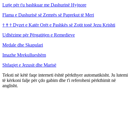
Lutje për t'u bashkuar me Dashurinë Hyjnore
Flama e Dashurisë së Zemrës së Paprekut të Meri
†
†
†
Dyzet e Katër Orët e Pashkës së Zotit tonë Jezu Krishti
Udhëzime për Përgatitjen e Remedieve
Medale dhe Skapulari
Imazhe Mrekullueshëm
Shfaqjet e Jezusit dhe Marisë
Teksti në këtë faqe interneti është përkthyer automatikisht. Ju lutemi
të kërkoni falje për çdo gabim dhe t'i referoheni përkthimit në
anglisht.