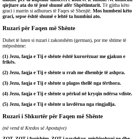
qiejtare ata do të jenë shumë afër Shpëtimtarit.
Të gjitha këto
graci i marrin si adhurues të Faqes së Shenjtë.
Mos humbeni këto
graci, sepse është shumë e lehtë ta humbini ato.
Ruzari për Faqen më Shënte
Duhet të luten si ruzari i zakonshëm (german), por me shtime të
mëposhtme:
(1)
Jezu, faqja e Tij e shënte është kurorëzuar me gjakun e
frikës.
(2)
Jezu, faqja e Tij e shënte u rrah me dhembje të ashpra.
(3)
Jezu, faqja e Tij e shënte u plagos thellë nga tërthora.
(4)
Jezu, faqja e Tij e shënte u përkul në kryqin ndërsa vdiste.
(5)
Jezu, faqja e Tij e shënte u lavdërua nga ringjallja.
Ruzari i Shkurtër për Faqen më Shënte
(në vend të Kredos së Apostujve)
ZOT, ZOT i fuqishëm, ZOT i pavdekur, mëshirohuni ne dhe