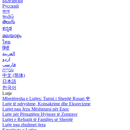
Български
Русский
বাংলা
বதமிழ்
తెలుగు
ಕನ್ನಡ
മലയാളം
ไทย
हिंदी
العربية
اردو
فارسی
עִברִית
中文 (简体)
日本語
한국어
Lutje
Mbretëresha e Lutjes: Turrni i Shenjtë Rosari
🌹
Lutje të ndryshme, Konsakrime dhe Eksorcizme
Lutjet nga Jezu Mëshiruesi për Enoc
Lutje për Përgatitjen Hyjnore të Zemrave
Lutjet e Refugjit të Familjes së Shenjtë
Lutje nga zbulimet tjera
Kryqëzata e Lutjes