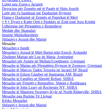
Lutjet nga Zonja e Jacareit
Devocion për Zemrën më të Pastër të Shën Jozefit
Lutje për t'u bashkuar me Dashurinë Hyjnore
Flama e Dashurisë së Zemrës së Paprekut të Meri
†
†
†
Dyzet e Katër Orët e Pashkës së Zotit tonë Jezu Krishti
Udhëzime për Përgatitjen e Remedieve
Medale dhe Skapulari
Imazhe Mrekullueshëm
Shfaqjet e Jezusit dhe Marisë
Mesazhe
Mesazhet e fundit
Mesazhet e Jezusit të Mirë Bariut ndaj Enoch, Kolumbi
Zbulimet Marian për Luz de Maria, Argjentinë
Mesazhet për Annën në Mellatz/Goettingen, Gjermani
Mesazhe te Marias për Përgatitjen Hyjnore të Zemrave, Gjermani
Mesazhe të Marcos Tadeu Teixeira në Jacareí SP, Brazil
Mesazhe të Edson Glauber në Itapiranga AM, Brazil
Mesazhe te Familjes së Shenjtë Refugj, SHBA
Mesazhe për Fëmijët e Ringjalljes, Shtetet e Bashkuara
Mesazhe të John Leary në Rochester NY, SHBA
Mesazhe të Maureen Sweeney-Kyle në North Ridgeville, SHBA
Mesazhe nga Burime Të Llojuar
Kërko Mesazhet
Shfaqjet e Jezusit dhe Marisë