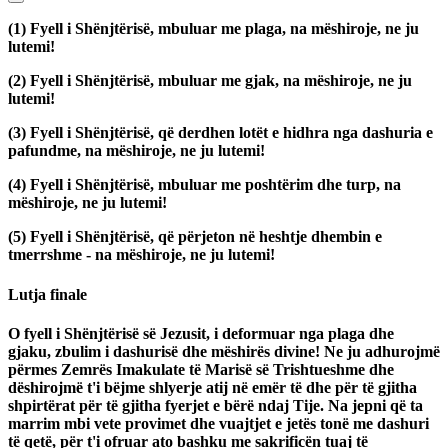
(1)
Fyell i Shënjtërisë, mbuluar me plaga, na mëshiroje, ne ju
lutemi!
(2)
Fyell i Shënjtërisë, mbuluar me gjak, na mëshiroje, ne ju
lutemi!
(3)
Fyell i Shënjtërisë, që derdhen lotët e hidhra nga dashuria e
pafundme, na mëshiroje, ne ju lutemi!
(4)
Fyell i Shënjtërisë, mbuluar me poshtërim dhe turp, na
mëshiroje, ne ju lutemi!
(5)
Fyell i Shënjtërisë, që përjeton në heshtje dhembin e
tmerrshme - na mëshiroje, ne ju lutemi!
Lutja finale
O fyell i Shënjtërisë së Jezusit, i deformuar nga plaga dhe
gjaku, zbulim i dashurisë dhe mëshirës divine! Ne ju adhurojmë
përmes Zemrës Imakulate të Marisë së Trishtueshme dhe
dëshirojmë t'i bëjme shlyerje atij në emër të dhe për të gjitha
shpirtërat për të gjitha fyerjet e bërë ndaj Tije. Na jepni që ta
marrim mbi vete provimet dhe vuajtjet e jetës tonë me dashuri
të qetë, për t'i ofruar ato bashku me sakrificën tuaj të