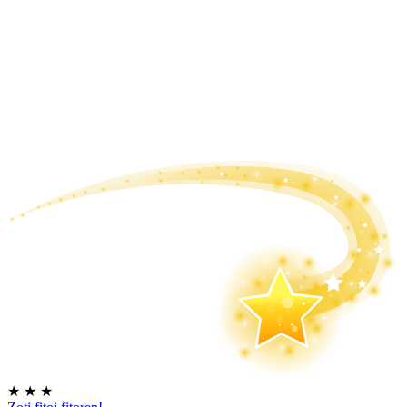
★
★
★