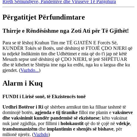
Rreth Sëmundjeve, Pandemive dhe Viruseve Të Panjohura
Përgatitjet Përfundimtare
Thirrje e Rëndësishme nga Zoti Ati për Të Gjithët!
Para se të lëshoj Krahun Tim me TË GJATËN E Forcës Së,
KUNDËR Tokës së Botës, unë dëshiroj të FTOJË ÇDO NJERI që
ta ndjekë Indikimin tim dhe Udhëtimet e mia që do t'i jap në këtë
Mesazh sepse unë dëshiroj që ÇDO NJERI, të jetë SHPËTUAR
dhe të kthehet te Shtëpia ime nga ku erdhi, nga ku u largua dhe ku
gjendet.
(
Vazhdo...
)
Alarm i Kuq
FUNDI i Lirisë sonë, të Ekzistencës tonë
Urdhri Botëror i Ri
që shërben armikut tim ka filluar tashmë të
dominojë botën,
agjenda e tij tiranike
filloi me planin e
vaksineve
dhe vaksinimit kundër pandemisë së ekzistuese
; këto vaksinat
nuk janë zgjidhja, por fillimi i
holokaustit
që do të çojë në
vdekje
,
transhumanizëm
dhe
implantimin e shenjës së bishave
, për
milionë njerëz. (
Vazhdo
)