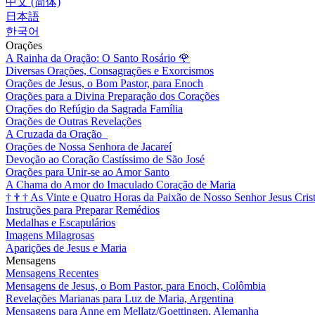
中文 (简体)
日本語
한국어
Orações
A Rainha da Oração: O Santo Rosário
🌹
Diversas Orações, Consagrações e Exorcismos
Orações de Jesus, o Bom Pastor, para Enoch
Orações para a Divina Preparação dos Corações
Orações do Refúgio da Sagrada Família
Orações de Outras Revelações
A Cruzada da Oração
Orações de Nossa Senhora de Jacareí
Devoção ao Coração Castíssimo de São José
Orações para Unir-se ao Amor Santo
A Chama do Amor do Imaculado Coração de Maria
†
†
†
As Vinte e Quatro Horas da Paixão de Nosso Senhor Jesus Cris
Instruções para Preparar Remédios
Medalhas e Escapulários
Imagens Milagrosas
Aparições de Jesus e Maria
Mensagens
Mensagens Recentes
Mensagens de Jesus, o Bom Pastor, para Enoch, Colômbia
Revelações Marianas para Luz de Maria, Argentina
Mensagens para Anne em Mellatz/Goettingen, Alemanha