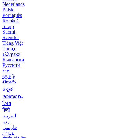
Nederlands
Polski
Português
Română
Shqip
Suomi
Svenska
Tiếng Việt
Türkçe
ελληνικά
Български
Русский
বাংলা
বதமிழ்
తెలుగు
ಕನ್ನಡ
മലയാളം
ไทย
हिंदी
العربية
اردو
فارسی
עִברִית