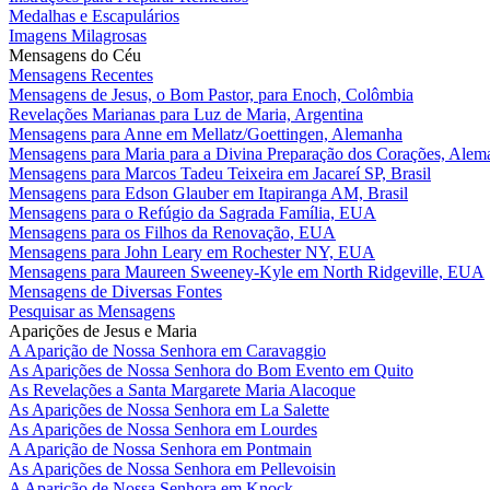
Medalhas e Escapulários
Imagens Milagrosas
Mensagens do Céu
Mensagens Recentes
Mensagens de Jesus, o Bom Pastor, para Enoch, Colômbia
Revelações Marianas para Luz de Maria, Argentina
Mensagens para Anne em Mellatz/Goettingen, Alemanha
Mensagens para Maria para a Divina Preparação dos Corações, Alem
Mensagens para Marcos Tadeu Teixeira em Jacareí SP, Brasil
Mensagens para Edson Glauber em Itapiranga AM, Brasil
Mensagens para o Refúgio da Sagrada Família, EUA
Mensagens para os Filhos da Renovação, EUA
Mensagens para John Leary em Rochester NY, EUA
Mensagens para Maureen Sweeney-Kyle em North Ridgeville, EUA
Mensagens de Diversas Fontes
Pesquisar as Mensagens
Aparições de Jesus e Maria
A Aparição de Nossa Senhora em Caravaggio
As Aparições de Nossa Senhora do Bom Evento em Quito
As Revelações a Santa Margarete Maria Alacoque
As Aparições de Nossa Senhora em La Salette
As Aparições de Nossa Senhora em Lourdes
A Aparição de Nossa Senhora em Pontmain
As Aparições de Nossa Senhora em Pellevoisin
A Aparição de Nossa Senhora em Knock