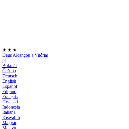
★
★
★
Deus Alcançou a Vitória!
pt
Bokmål
Čeština
Deutsch
English
Español
Filipino
Français
Hrvatski
Indonesia
Italiana
Kiswahili
Magyar
Melayu