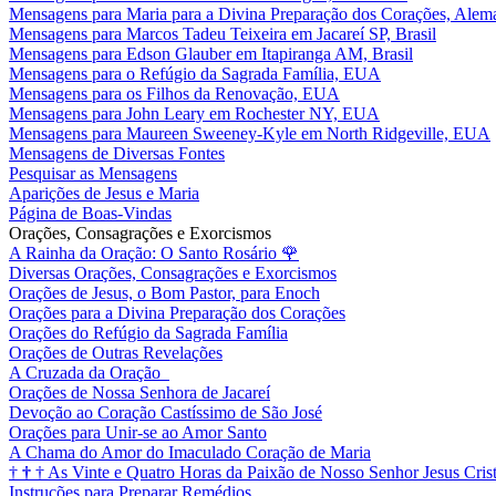
Mensagens para Maria para a Divina Preparação dos Corações, Alem
Mensagens para Marcos Tadeu Teixeira em Jacareí SP, Brasil
Mensagens para Edson Glauber em Itapiranga AM, Brasil
Mensagens para o Refúgio da Sagrada Família, EUA
Mensagens para os Filhos da Renovação, EUA
Mensagens para John Leary em Rochester NY, EUA
Mensagens para Maureen Sweeney-Kyle em North Ridgeville, EUA
Mensagens de Diversas Fontes
Pesquisar as Mensagens
Aparições de Jesus e Maria
Página de Boas-Vindas
Orações, Consagrações e Exorcismos
A Rainha da Oração: O Santo Rosário
🌹
Diversas Orações, Consagrações e Exorcismos
Orações de Jesus, o Bom Pastor, para Enoch
Orações para a Divina Preparação dos Corações
Orações do Refúgio da Sagrada Família
Orações de Outras Revelações
A Cruzada da Oração
Orações de Nossa Senhora de Jacareí
Devoção ao Coração Castíssimo de São José
Orações para Unir-se ao Amor Santo
A Chama do Amor do Imaculado Coração de Maria
†
†
†
As Vinte e Quatro Horas da Paixão de Nosso Senhor Jesus Cris
Instruções para Preparar Remédios