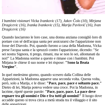
I bambini visionari Vicka Ivankovic (17), Jakov Čolo (10), Mirjana
Dragicevic (16), Ivanka Ivankovic (15), Marija Pavlović (16), Ivan
Dragicevic (16)
Quando lasciarono le loro case, una donna anziana consigliò loro di
portare con sé dell'acqua santa per assicurarsi che l'apparizione non
fosse del Diavolo. Poi, quando furono a casa della Madonna, Vicka
prese l'acqua santa e la spruzzò contro l'apparizione, dicendo: "Se
sei nostra Signora, ti prego, rimani, ma se non lo sei, allontanati da
noi!" La Madonna sorrise a questo e rimase con i bambini. Poi
Mirjana le chiese il suo nome e lei rispose:
"Sono la Beata
Vergine"
.
In quel medesimo giorno, quando scesero dalla Collina delle
Apparizioni, la Madonna apparve una seconda volta. Questa volta,
però, solo a Marija, e le disse:
"Pace, pace, pace e soltanto pace."
Dietro di lei, Marija poteva vedere una croce. Poi la Madonna, in
lacrime, ripeté queste parole:
"Pace, pace, pace. La pace deve
regnare tra gli uomini e Dio e fra tutti gli uomini!"
Il luogo dove
accadde questo si trova circa a metà strada tra il villaggio e il sito
delle apparizioni.