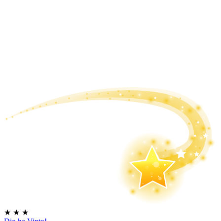
★
★
★