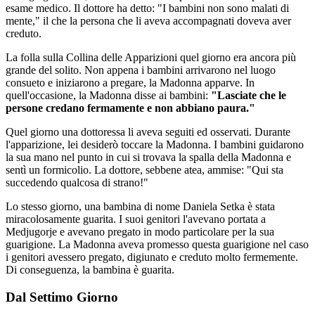
esame medico. Il dottore ha detto: "I bambini non sono malati di
mente," il che la persona che li aveva accompagnati doveva aver
creduto.
La folla sulla Collina delle Apparizioni quel giorno era ancora più
grande del solito. Non appena i bambini arrivarono nel luogo
consueto e iniziarono a pregare, la Madonna apparve. In
quell'occasione, la Madonna disse ai bambini:
"Lasciate che le
persone credano fermamente e non abbiano paura."
Quel giorno una dottoressa li aveva seguiti ed osservati. Durante
l'apparizione, lei desiderò toccare la Madonna. I bambini guidarono
la sua mano nel punto in cui si trovava la spalla della Madonna e
sentì un formicolio. La dottore, sebbene atea, ammise: "Qui sta
succedendo qualcosa di strano!"
Lo stesso giorno, una bambina di nome Daniela Setka è stata
miracolosamente guarita. I suoi genitori l'avevano portata a
Medjugorje e avevano pregato in modo particolare per la sua
guarigione. La Madonna aveva promesso questa guarigione nel caso
i genitori avessero pregato, digiunato e creduto molto fermemente.
Di conseguenza, la bambina è guarita.
Dal Settimo Giorno