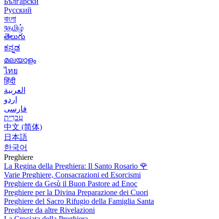
Български
Русский
বাংলা
বதமிழ்
తెలుగు
ಕನ್ನಡ
മലയാളം
ไทย
हिंदी
العربية
اردو
فارسی
עִברִית
中文 (简体)
日本語
한국어
Preghiere
La Regina della Preghiera: Il Santo Rosario
🌹
Varie Preghiere, Consacrazioni ed Esorcismi
Preghiere da Gesù il Buon Pastore ad Enoc
Preghiere per la Divina Preparazione dei Cuori
Preghiere del Sacro Rifugio della Famiglia Santa
Preghiere da altre Rivelazioni
La Crociata della Preghiera