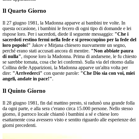
Il Quarto Giorno
Il 27 giugno 1981, la Madonna apparve ai bambini tre volte. In
questa occasione, i bambini le fecero di ogni tipo di domande e lei
rispose loro. Per i sacerdoti, diede il seguente messaggio:
"Che i
sacerdoti restino fermi nella fede e si preoccupino per la fede del
loro popolo!"
Jakov e Mirjana chiesero nuovamente un segno,
perché erano stati accusati ancora di mentire.
"Non abbiate paura
di nulla"
, rispose loro la Madonna. Prima di andarsene, le fu chiesto
se sarebbe tornata, cosa che lei confermò. Sulla via del ritorno dalla
Collina delle Apparizioni, la Madonna apparve un'altra volta per
dire:
"Arrivederci"
con queste parole:
"Che Dio sia con voi, miei
angeli, andate in pace!"
.
Il Quinto Giorno
Il 28 giugno 1981, fin dal mattino presto, si radunò una grande folla
da ogni parte, e alla sera c'erano circa 15.000 persone. Nello stesso
giorno, il parroco locale chiamò i bambini a sé e chiese loro
esattamente cosa avessero visto e sentito riguardo alle esperienze dei
giorni precedenti.