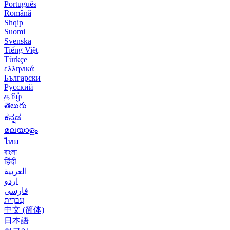
Português
Română
Shqip
Suomi
Svenska
Tiếng Việt
Türkçe
ελληνικά
Български
Русский
தமிழ்
తెలుగు
ಕನ್ನಡ
മലയാളം
ไทย
বাংলা
हिंदी
العربية
اردو
فارسی
עִברִית
中文 (简体)
日本語