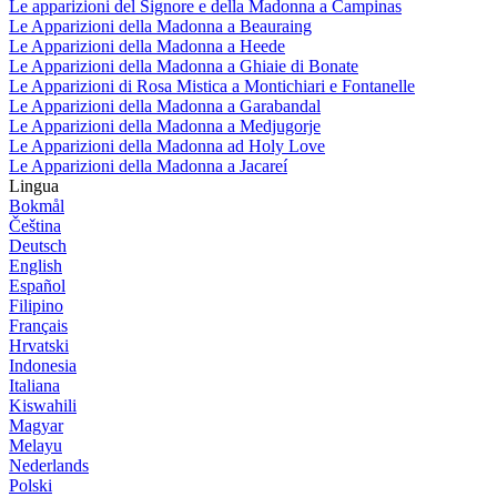
Le apparizioni del Signore e della Madonna a Campinas
Le Apparizioni della Madonna a Beauraing
Le Apparizioni della Madonna a Heede
Le Apparizioni della Madonna a Ghiaie di Bonate
Le Apparizioni di Rosa Mistica a Montichiari e Fontanelle
Le Apparizioni della Madonna a Garabandal
Le Apparizioni della Madonna a Medjugorje
Le Apparizioni della Madonna ad Holy Love
Le Apparizioni della Madonna a Jacareí
Lingua
Bokmål
Čeština
Deutsch
English
Español
Filipino
Français
Hrvatski
Indonesia
Italiana
Kiswahili
Magyar
Melayu
Nederlands
Polski