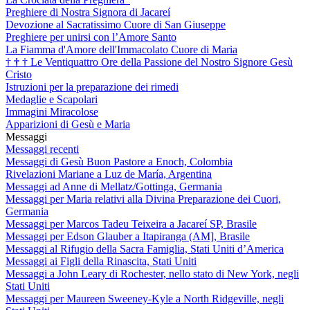
Preghiere di Nostra Signora di Jacareí
Devozione al Sacratissimo Cuore di San Giuseppe
Preghiere per unirsi con l’Amore Santo
La Fiamma d'Amore dell'Immacolato Cuore di Maria
†
†
†
Le Ventiquattro Ore della Passione del Nostro Signore Gesù
Cristo
Istruzioni per la preparazione dei rimedi
Medaglie e Scapolari
Immagini Miracolose
Apparizioni di Gesù e Maria
Messaggi
Messaggi recenti
Messaggi di Gesù Buon Pastore a Enoch, Colombia
Rivelazioni Mariane a Luz de María, Argentina
Messaggi ad Anne di Mellatz/Gottinga, Germania
Messaggi per Maria relativi alla Divina Preparazione dei Cuori,
Germania
Messaggi per Marcos Tadeu Teixeira a Jacareí SP, Brasile
Messaggi per Edson Glauber a Itapiranga (AM], Brasile
Messaggi al Rifugio della Sacra Famiglia, Stati Uniti d’America
Messaggi ai Figli della Rinascita, Stati Uniti
Messaggi a John Leary di Rochester, nello stato di New York, negli
Stati Uniti
Messaggi per Maureen Sweeney-Kyle a North Ridgeville, negli