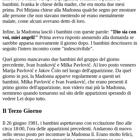
bambini. Ivanka le chiese della madre, che era morta due mesi
prima. Poi Mirjana chiese alla Madonna qualche segno per mostrare
alle persone che non stavano mentendo né erano mentalmente
malate, come alcuni avevano detto di loro.
Infine, la Madonna lasciò i bambini con queste parole:
"Dio sia con
voi, miei angeli!"
Prima aveva risposto annuendo alla domanda se
sarebbe apparsa nuovamente il giorno dopo. I bambini descrissero in
seguito l'intero incontro come "indescrivibile".
Quel giorno mancavano due bambini del gruppo del giorno
precedente, Ivan Ivanković e Milka Pavlović. Al loro posto vennero
Marija Pavlović e Jakov Čolo nel luogo dell'apparizione. Da quel
giorno in poi, la Madonna apparve regolarmente a questi sei
bambini. Milka Pavlović e Ivan Ivanković, che erano presenti il
primo giorno dell'apparizione, non videro mai più la Madonna,
nemmeno quando tornarono sul sito delle apparizioni sperando di
vedere Lei dopo tutto.
Il Terzo Giorno
Il 26 giugno 1981, i bambini aspettavano con eccitazione fino alle
circa 18:00, l'ora delle apparizioni precedenti. Andarono di nuovo
nello stesso posto per incontrare la Madonna lì. Erano molto felici,
anche se la loro gioia era mescolata a preoccupazione su cosa