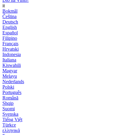
Dio ha Vinto!
it
Bokmål
Čeština
Deutsch
English
Español
Filipino
Français
Hrvatski
Indonesia
Italiana
Kiswahili
Magyar
Melayu
Nederlands
Polski
Português
Română
Shqip
Suomi
Svenska
Tiếng Việt
Türkçe
ελληνικά