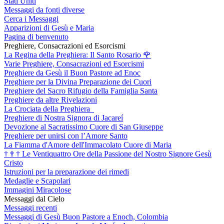
Stati Uniti
Messaggi da fonti diverse
Cerca i Messaggi
Apparizioni di Gesù e Maria
Pagina di benvenuto
Preghiere, Consacrazioni ed Esorcismi
La Regina della Preghiera: Il Santo Rosario
🌹
Varie Preghiere, Consacrazioni ed Esorcismi
Preghiere da Gesù il Buon Pastore ad Enoc
Preghiere per la Divina Preparazione dei Cuori
Preghiere del Sacro Rifugio della Famiglia Santa
Preghiere da altre Rivelazioni
La Crociata della Preghiera
Preghiere di Nostra Signora di Jacareí
Devozione al Sacratissimo Cuore di San Giuseppe
Preghiere per unirsi con l’Amore Santo
La Fiamma d'Amore dell'Immacolato Cuore di Maria
†
†
†
Le Ventiquattro Ore della Passione del Nostro Signore Gesù
Cristo
Istruzioni per la preparazione dei rimedi
Medaglie e Scapolari
Immagini Miracolose
Messaggi dal Cielo
Messaggi recenti
Messaggi di Gesù Buon Pastore a Enoch, Colombia