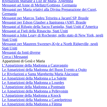
Rivelazioni Mariane a Luz de María, Argentina
Messaggi ad Anne di Mellatz/Gottinga, Germania
Messaggi per Maria relativi alla Divina Preparazione dei Cuori,
Germania
Messaggi per Marcos Tadeu Teixeira a Jacareí SP, Brasile
Messaggi per Edson Glauber a Itapiranga (AM], Brasile
Messaggi al Rifugio della Sacra Famiglia, Stati Uniti d’America
Messaggi ai Figli della Rinascita, Stati Uniti
Messaggi a John Leary di Rochester, nello stato di New York, negli
Stati Uniti
Messaggi per Maureen Sweeney-Kyle a North Ridgeville, negli
Stati Uniti
Messaggi da fonti diverse
Cerca i Messaggi
Apparizioni di Gesù e Maria
L'Apparizione della Madonna a Caravaggio
Le Apparizioni della Madonna del Buon Evento a Quito
Le Rivelazioni a Santa Margherita Maria Alacoque
Le Apparizioni della Madonna a La Salette
Le Apparizioni della Madonna a Lourdes
L'Apparizione della Madonna a Pontmain
Le Apparizioni della Madonna a Pellevoisin
L'Apparizione della Madonna a Knock
Le Apparizioni della Madonna a Castelpetroso
Le Apparizioni della Madonna a Fátima