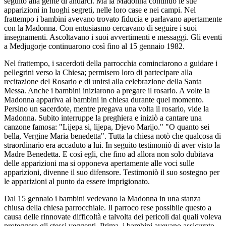
seguito alla gente di andarci. Ma la Madonna continuò le sue
apparizioni in luoghi segreti, nelle loro case e nei campi. Nel
frattempo i bambini avevano trovato fiducia e parlavano apertamente
con la Madonna. Con entusiasmo cercavano di seguire i suoi
insegnamenti. Ascoltavano i suoi avvertimenti e messaggi. Gli eventi
a Medjugorje continuarono così fino al 15 gennaio 1982.
Nel frattempo, i sacerdoti della parrocchia cominciarono a guidare i
pellegrini verso la Chiesa; permisero loro di partecipare alla
recitazione del Rosario e di unirsi alla celebrazione della Santa
Messa. Anche i bambini iniziarono a pregare il rosario. A volte la
Madonna appariva ai bambini in chiesa durante quel momento.
Persino un sacerdote, mentre pregava una volta il rosario, vide la
Madonna. Subito interruppe la preghiera e iniziò a cantare una
canzone famosa: "Lijepa si, lijepa, Djevo Marijo." "O quanto sei
bella, Vergine Maria benedetta". Tutta la chiesa notò che qualcosa di
straordinario era accaduto a lui. In seguito testimoniò di aver visto la
Madre Benedetta. E così egli, che fino ad allora non solo dubitava
delle apparizioni ma si opponeva apertamente alle voci sulle
apparizioni, divenne il suo difensore. Testimoniò il suo sostegno per
le apparizioni al punto da essere imprigionato.
Dal 15 gennaio i bambini vedevano la Madonna in una stanza
chiusa della chiesa parrocchiale. Il parroco rese possibile questo a
causa delle rinnovate difficoltà e talvolta dei pericoli dai quali voleva
proteggere gli stessi veggenti. Prima, i bambini avevano assicurato