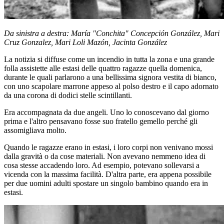
Da sinistra a destra: María "Conchita" Concepción González, Mari
Cruz Gonzalez, Mari Loli Mazón, Jacinta González
La notizia si diffuse come un incendio in tutta la zona e una grande
folla assistette alle estasi delle quattro ragazze quella domenica,
durante le quali parlarono a una bellissima signora vestita di bianco,
con uno scapolare marrone appeso al polso destro e il capo adornato
da una corona di dodici stelle scintillanti.
Era accompagnata da due angeli. Uno lo conoscevano dal giorno
prima e l'altro pensavano fosse suo fratello gemello perché gli
assomigliava molto.
Quando le ragazze erano in estasi, i loro corpi non venivano mossi
dalla gravità o da cose materiali. Non avevano nemmeno idea di
cosa stesse accadendo loro. Ad esempio, potevano sollevarsi a
vicenda con la massima facilità. D'altra parte, era appena possibile
per due uomini adulti spostare un singolo bambino quando era in
estasi.