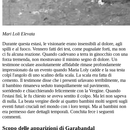
Mari Loli Elevata
Durante questa estasi, le visionarie erano insensibili al dolore, agli
spilli e al fuoco. Vennero fatti dei test, come pugnalate forti, ma non
ci fu alcuna reazione. Quando cadevano a terra in ginocchio con una
forza tremenda, non mostravano il minimo segno di dolore. Un
testimone oculare assolutamente affidabile rimase profondamente
impressionato da un evento quando Maria Loly cadde e la sua testa
colpì l'angolo di uno scalino della scala. La scala era fatta di
cemento. Il testimone disse che i presenti urlavano terribilmente, ma
il bambino rimaneva seduto tranquillamente sul pavimento,
sorridendo e chiacchierando felicemente con la Vergine. Quando
l'estasi finì, le fu chiesto se aveva sentito il colpo. Ma lei non sapeva
di nulla. La beata vergine diede ai quattro bambini molti segreti sugli
eventi futuri cruciali nel mondo con i loro tempi. Ma ai bambini non
era permesso dare dettagli temporali. Conchita fece i seguenti
commenti.
Scopo delle apparizioni di Garabandal