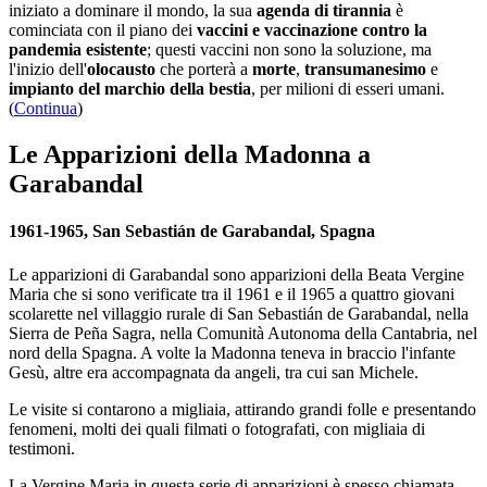
iniziato a dominare il mondo, la sua
agenda di tirannia
è
cominciata con il piano dei
vaccini e vaccinazione contro la
pandemia esistente
; questi vaccini non sono la soluzione, ma
l'inizio dell'
olocausto
che porterà a
morte
,
transumanesimo
e
impianto del marchio della bestia
, per milioni di esseri umani.
(
Continua
)
Le Apparizioni della Madonna a
Garabandal
1961-1965, San Sebastián de Garabandal, Spagna
Le apparizioni di Garabandal sono apparizioni della Beata Vergine
Maria che si sono verificate tra il 1961 e il 1965 a quattro giovani
scolarette nel villaggio rurale di San Sebastián de Garabandal, nella
Sierra de Peña Sagra, nella Comunità Autonoma della Cantabria, nel
nord della Spagna. A volte la Madonna teneva in braccio l'infante
Gesù, altre era accompagnata da angeli, tra cui san Michele.
Le visite si contarono a migliaia, attirando grandi folle e presentando
fenomeni, molti dei quali filmati o fotografati, con migliaia di
testimoni.
La Vergine Maria in questa serie di apparizioni è spesso chiamata