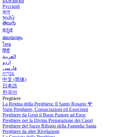
Български
Русский
বাংলা
বதமிழ்
తెలుగు
ಕನ್ನಡ
മലയാളം
ไทย
हिंदी
العربية
اردو
فارسی
עִברִית
中文 (简体)
日本語
한국어
Preghiere
La Regina della Preghiera: Il Santo Rosario
🌹
Varie Preghiere, Consacrazioni ed Esorcismi
Preghiere da Gesù il Buon Pastore ad Enoc
Preghiere per la Divina Preparazione dei Cuori
Preghiere del Sacro Rifugio della Famiglia Santa
Preghiere da altre Rivelazioni
La Crociata della Preghiera