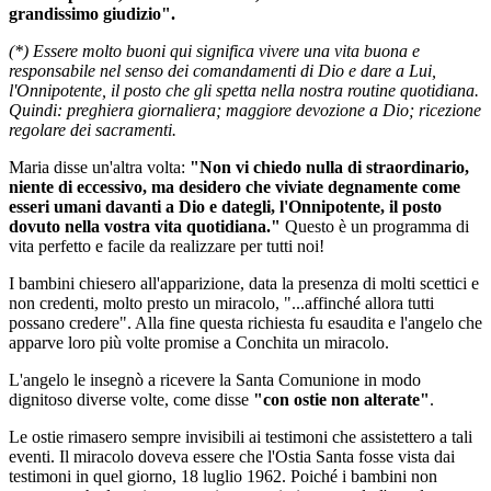
grandissimo giudizio".
(*) Essere molto buoni qui significa vivere una vita buona e
responsabile nel senso dei comandamenti di Dio e dare a Lui,
l'Onnipotente, il posto che gli spetta nella nostra routine quotidiana.
Quindi: preghiera giornaliera; maggiore devozione a Dio; ricezione
regolare dei sacramenti.
Maria disse un'altra volta:
"Non vi chiedo nulla di straordinario,
niente di eccessivo, ma desidero che viviate degnamente come
esseri umani davanti a Dio e dategli, l'Onnipotente, il posto
dovuto nella vostra vita quotidiana."
Questo è un programma di
vita perfetto e facile da realizzare per tutti noi!
I bambini chiesero all'apparizione, data la presenza di molti scettici e
non credenti, molto presto un miracolo, "...affinché allora tutti
possano credere". Alla fine questa richiesta fu esaudita e l'angelo che
apparve loro più volte promise a Conchita un miracolo.
L'angelo le insegnò a ricevere la Santa Comunione in modo
dignitoso diverse volte, come disse
"con ostie non alterate"
.
Le ostie rimasero sempre invisibili ai testimoni che assistettero a tali
eventi. Il miracolo doveva essere che l'Ostia Santa fosse vista dai
testimoni in quel giorno, 18 luglio 1962. Poiché i bambini non