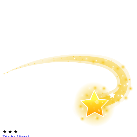
★
★
★