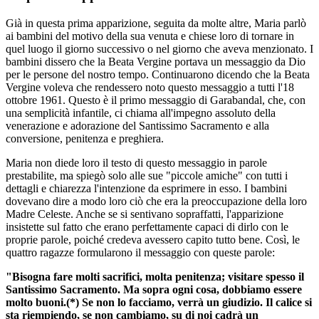
Già in questa prima apparizione, seguita da molte altre, Maria parlò
ai bambini del motivo della sua venuta e chiese loro di tornare in
quel luogo il giorno successivo o nel giorno che aveva menzionato. I
bambini dissero che la Beata Vergine portava un messaggio da Dio
per le persone del nostro tempo. Continuarono dicendo che la Beata
Vergine voleva che rendessero noto questo messaggio a tutti l'18
ottobre 1961. Questo è il primo messaggio di Garabandal, che, con
una semplicità infantile, ci chiama all'impegno assoluto della
venerazione e adorazione del Santissimo Sacramento e alla
conversione, penitenza e preghiera.
Maria non diede loro il testo di questo messaggio in parole
prestabilite, ma spiegò solo alle sue "piccole amiche" con tutti i
dettagli e chiarezza l'intenzione da esprimere in esso. I bambini
dovevano dire a modo loro ciò che era la preoccupazione della loro
Madre Celeste. Anche se si sentivano sopraffatti, l'apparizione
insistette sul fatto che erano perfettamente capaci di dirlo con le
proprie parole, poiché credeva avessero capito tutto bene. Così, le
quattro ragazze formularono il messaggio con queste parole:
"Bisogna fare molti sacrifici, molta penitenza; visitare spesso il
Santissimo Sacramento. Ma sopra ogni cosa, dobbiamo essere
molto buoni.(*) Se non lo facciamo, verrà un giudizio. Il calice si
sta riempiendo, se non cambiamo, su di noi cadrà un