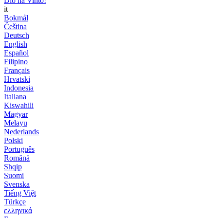
Dio ha Vinto!
it
Bokmål
Čeština
Deutsch
English
Español
Filipino
Français
Hrvatski
Indonesia
Italiana
Kiswahili
Magyar
Melayu
Nederlands
Polski
Português
Română
Shqip
Suomi
Svenska
Tiếng Việt
Türkçe
ελληνικά