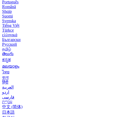
Português
Română
Shqip
Suomi
Svenska
Tiếng Việt
Türkçe
ελληνικά
Български
Русский
தமிழ்
తెలుగు
ಕನ್ನಡ
മലയാളം
ไทย
বাংলা
हिंदी
العربية
اردو
فارسی
עִברִית
中文 (简体)
日本語