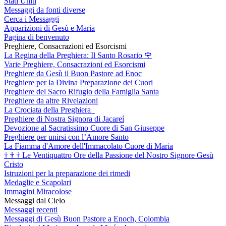
Stati Uniti
Messaggi da fonti diverse
Cerca i Messaggi
Apparizioni di Gesù e Maria
Pagina di benvenuto
Preghiere, Consacrazioni ed Esorcismi
La Regina della Preghiera: Il Santo Rosario
🌹
Varie Preghiere, Consacrazioni ed Esorcismi
Preghiere da Gesù il Buon Pastore ad Enoc
Preghiere per la Divina Preparazione dei Cuori
Preghiere del Sacro Rifugio della Famiglia Santa
Preghiere da altre Rivelazioni
La Crociata della Preghiera
Preghiere di Nostra Signora di Jacareí
Devozione al Sacratissimo Cuore di San Giuseppe
Preghiere per unirsi con l’Amore Santo
La Fiamma d'Amore dell'Immacolato Cuore di Maria
†
†
†
Le Ventiquattro Ore della Passione del Nostro Signore Gesù
Cristo
Istruzioni per la preparazione dei rimedi
Medaglie e Scapolari
Immagini Miracolose
Messaggi dal Cielo
Messaggi recenti
Messaggi di Gesù Buon Pastore a Enoch, Colombia