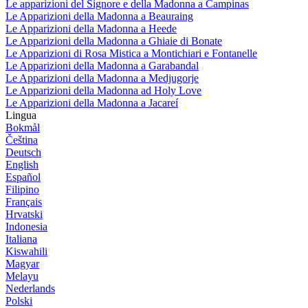
Le apparizioni del Signore e della Madonna a Campinas
Le Apparizioni della Madonna a Beauraing
Le Apparizioni della Madonna a Heede
Le Apparizioni della Madonna a Ghiaie di Bonate
Le Apparizioni di Rosa Mistica a Montichiari e Fontanelle
Le Apparizioni della Madonna a Garabandal
Le Apparizioni della Madonna a Medjugorje
Le Apparizioni della Madonna ad Holy Love
Le Apparizioni della Madonna a Jacareí
Lingua
Bokmål
Čeština
Deutsch
English
Español
Filipino
Français
Hrvatski
Indonesia
Italiana
Kiswahili
Magyar
Melayu
Nederlands
Polski