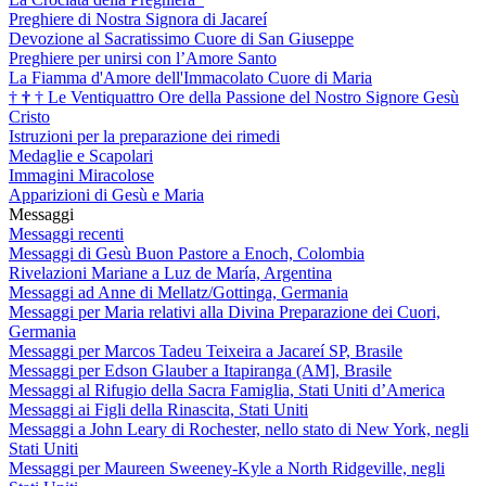
Preghiere di Nostra Signora di Jacareí
Devozione al Sacratissimo Cuore di San Giuseppe
Preghiere per unirsi con l’Amore Santo
La Fiamma d'Amore dell'Immacolato Cuore di Maria
†
†
†
Le Ventiquattro Ore della Passione del Nostro Signore Gesù
Cristo
Istruzioni per la preparazione dei rimedi
Medaglie e Scapolari
Immagini Miracolose
Apparizioni di Gesù e Maria
Messaggi
Messaggi recenti
Messaggi di Gesù Buon Pastore a Enoch, Colombia
Rivelazioni Mariane a Luz de María, Argentina
Messaggi ad Anne di Mellatz/Gottinga, Germania
Messaggi per Maria relativi alla Divina Preparazione dei Cuori,
Germania
Messaggi per Marcos Tadeu Teixeira a Jacareí SP, Brasile
Messaggi per Edson Glauber a Itapiranga (AM], Brasile
Messaggi al Rifugio della Sacra Famiglia, Stati Uniti d’America
Messaggi ai Figli della Rinascita, Stati Uniti
Messaggi a John Leary di Rochester, nello stato di New York, negli
Stati Uniti
Messaggi per Maureen Sweeney-Kyle a North Ridgeville, negli