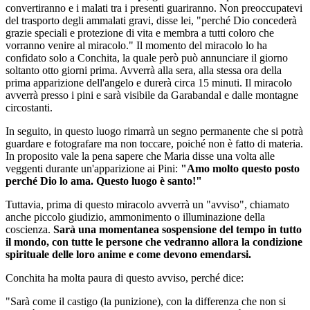
convertiranno e i malati tra i presenti guariranno. Non preoccupatevi
del trasporto degli ammalati gravi, disse lei, "perché Dio concederà
grazie speciali e protezione di vita e membra a tutti coloro che
vorranno venire al miracolo." Il momento del miracolo lo ha
confidato solo a Conchita, la quale però può annunciare il giorno
soltanto otto giorni prima. Avverrà alla sera, alla stessa ora della
prima apparizione dell'angelo e durerà circa 15 minuti. Il miracolo
avverrà presso i pini e sarà visibile da Garabandal e dalle montagne
circostanti.
In seguito, in questo luogo rimarrà un segno permanente che si potrà
guardare e fotografare ma non toccare, poiché non è fatto di materia.
In proposito vale la pena sapere che Maria disse una volta alle
veggenti durante un'apparizione ai Pini:
"Amo molto questo posto
perché Dio lo ama. Questo luogo è santo!"
Tuttavia, prima di questo miracolo avverrà un "avviso", chiamato
anche piccolo giudizio, ammonimento o illuminazione della
coscienza.
Sarà una momentanea sospensione del tempo in tutto
il mondo, con tutte le persone che vedranno allora la condizione
spirituale delle loro anime e come devono emendarsi.
Conchita ha molta paura di questo
avviso
, perché dice:
"Sarà come il castigo (la punizione), con la differenza che non si