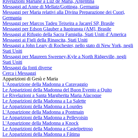
Rivelazioni Mariane a Luz de María, Argentina
Messaggi ad Anne di Mellatz/Gottinga, Germania
Messaggi per Maria relativi alla Divina Preparazione dei Cuori,
Germania
Messaggi per Marcos Tadeu Teixeira a Jacareí SP, Brasile
Messaggi per Edson Glauber a Itapiranga (AM], Brasile
Messaggi al Rifugio della Sacra Famiglia, Stati Uniti d’America
Messaggi ai Figli della Rinascita, Stati Uniti
Messaggi a John Leary di Rochester, nello stato di New York, negli
Stati Uniti
Messaggi per Maureen Sweeney-Kyle a North Ridgeville, negli
Stati Uniti
Messaggi da fonti diverse
Cerca i Messaggi
Apparizioni di Gesù e Maria
L'Apparizione della Madonna a Caravaggio
Le Apparizioni della Madonna del Buon Evento a Quito
Le Rivelazioni a Santa Margherita Maria Alacoque
Le Apparizioni della Madonna a La Salette
Le Apparizioni della Madonna a Lourdes
L'Apparizione della Madonna a Pontmain
Le Apparizioni della Madonna a Pellevoisin
L'Apparizione della Madonna a Knock
Le Apparizioni della Madonna a Castelpetroso
Le Apparizioni della Madonna a Fátima