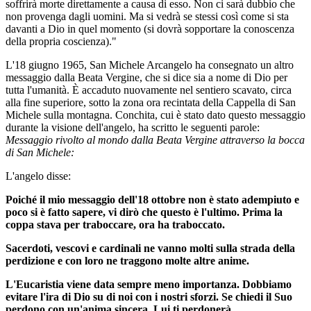
soffrirà morte direttamente a causa di esso. Non ci sarà dubbio che
non provenga dagli uomini. Ma si vedrà se stessi così come si sta
davanti a Dio in quel momento (si dovrà sopportare la conoscenza
della propria coscienza)."
L'18 giugno 1965, San Michele Arcangelo ha consegnato un altro
messaggio dalla Beata Vergine, che si dice sia a nome di Dio per
tutta l'umanità. È accaduto nuovamente nel sentiero scavato, circa
alla fine superiore, sotto la zona ora recintata della Cappella di San
Michele sulla montagna. Conchita, cui è stato dato questo messaggio
durante la visione dell'angelo, ha scritto le seguenti parole:
Messaggio rivolto al mondo dalla Beata Vergine attraverso la bocca
di San Michele:
L'angelo disse:
Poiché il mio messaggio dell'18 ottobre non è stato adempiuto e
poco si è fatto sapere, vi dirò che questo è l'ultimo. Prima la
coppa stava per traboccare, ora ha traboccato.
Sacerdoti, vescovi e cardinali ne vanno molti sulla strada della
perdizione e con loro ne traggono molte altre anime.
L'Eucaristia viene data sempre meno importanza. Dobbiamo
evitare l'ira di Dio su di noi con i nostri sforzi. Se chiedi il Suo
perdono con un'anima sincera, Lui ti perdonerà.