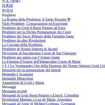
中文 (简体)
日本語
한국어
Preghiere
La Regina della Preghiera: Il Santo Rosario
🌹
Varie Preghiere, Consacrazioni ed Esorcismi
Preghiere da Gesù il Buon Pastore ad Enoc
Preghiere per la Divina Preparazione dei Cuori
Preghiere del Sacro Rifugio della Famiglia Santa
Preghiere da altre Rivelazioni
La Crociata della Preghiera
Preghiere di Nostra Signora di Jacareí
Devozione al Sacratissimo Cuore di San Giuseppe
Preghiere per unirsi con l’Amore Santo
La Fiamma d'Amore dell'Immacolato Cuore di Maria
†
†
†
Le Ventiquattro Ore della Passione del Nostro Signore Gesù Cri
Istruzioni per la preparazione dei rimedi
Medaglie e Scapolari
Immagini Miracolose
Apparizioni di Gesù e Maria
Messaggi
Messaggi recenti
Messaggi di Gesù Buon Pastore a Enoch, Colombia
Rivelazioni Mariane a Luz de María, Argentina
Messaggi ad Anne di Mellatz/Gottinga, Germania