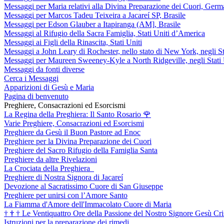
Messaggi per Maria relativi alla Divina Preparazione dei Cuori, Germ
Messaggi per Marcos Tadeu Teixeira a Jacareí SP, Brasile
Messaggi per Edson Glauber a Itapiranga (AM], Brasile
Messaggi al Rifugio della Sacra Famiglia, Stati Uniti d’America
Messaggi ai Figli della Rinascita, Stati Uniti
Messaggi a John Leary di Rochester, nello stato di New York, negli St
Messaggi per Maureen Sweeney-Kyle a North Ridgeville, negli Stati 
Messaggi da fonti diverse
Cerca i Messaggi
Apparizioni di Gesù e Maria
Pagina di benvenuto
Preghiere, Consacrazioni ed Esorcismi
La Regina della Preghiera: Il Santo Rosario
🌹
Varie Preghiere, Consacrazioni ed Esorcismi
Preghiere da Gesù il Buon Pastore ad Enoc
Preghiere per la Divina Preparazione dei Cuori
Preghiere del Sacro Rifugio della Famiglia Santa
Preghiere da altre Rivelazioni
La Crociata della Preghiera
Preghiere di Nostra Signora di Jacareí
Devozione al Sacratissimo Cuore di San Giuseppe
Preghiere per unirsi con l’Amore Santo
La Fiamma d'Amore dell'Immacolato Cuore di Maria
†
†
†
Le Ventiquattro Ore della Passione del Nostro Signore Gesù Cri
Istruzioni per la preparazione dei rimedi