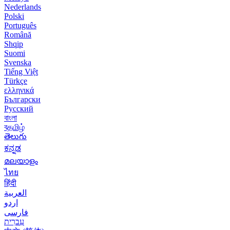
Nederlands
Polski
Português
Română
Shqip
Suomi
Svenska
Tiếng Việt
Türkçe
ελληνικά
Български
Русский
বাংলা
বதமிழ்
తెలుగు
ಕನ್ನಡ
മലയാളം
ไทย
हिंदी
العربية
اردو
فارسی
עִברִית