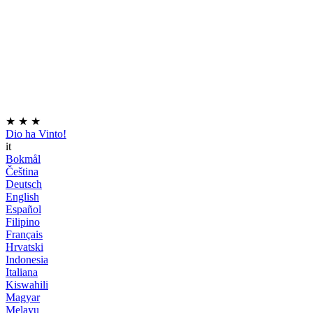
★
★
★
Dio ha Vinto!
it
Bokmål
Čeština
Deutsch
English
Español
Filipino
Français
Hrvatski
Indonesia
Italiana
Kiswahili
Magyar
Melayu