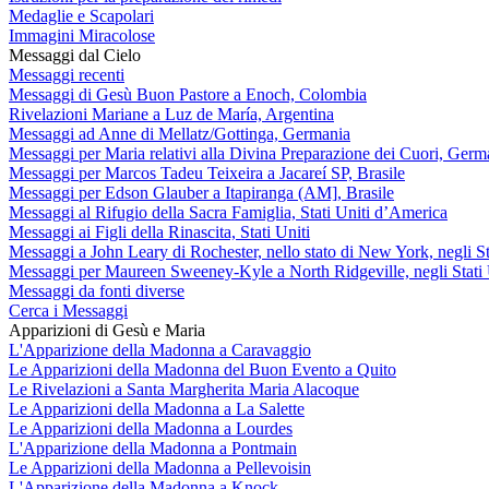
Medaglie e Scapolari
Immagini Miracolose
Messaggi dal Cielo
Messaggi recenti
Messaggi di Gesù Buon Pastore a Enoch, Colombia
Rivelazioni Mariane a Luz de María, Argentina
Messaggi ad Anne di Mellatz/Gottinga, Germania
Messaggi per Maria relativi alla Divina Preparazione dei Cuori, Germ
Messaggi per Marcos Tadeu Teixeira a Jacareí SP, Brasile
Messaggi per Edson Glauber a Itapiranga (AM], Brasile
Messaggi al Rifugio della Sacra Famiglia, Stati Uniti d’America
Messaggi ai Figli della Rinascita, Stati Uniti
Messaggi a John Leary di Rochester, nello stato di New York, negli St
Messaggi per Maureen Sweeney-Kyle a North Ridgeville, negli Stati 
Messaggi da fonti diverse
Cerca i Messaggi
Apparizioni di Gesù e Maria
L'Apparizione della Madonna a Caravaggio
Le Apparizioni della Madonna del Buon Evento a Quito
Le Rivelazioni a Santa Margherita Maria Alacoque
Le Apparizioni della Madonna a La Salette
Le Apparizioni della Madonna a Lourdes
L'Apparizione della Madonna a Pontmain
Le Apparizioni della Madonna a Pellevoisin
L'Apparizione della Madonna a Knock