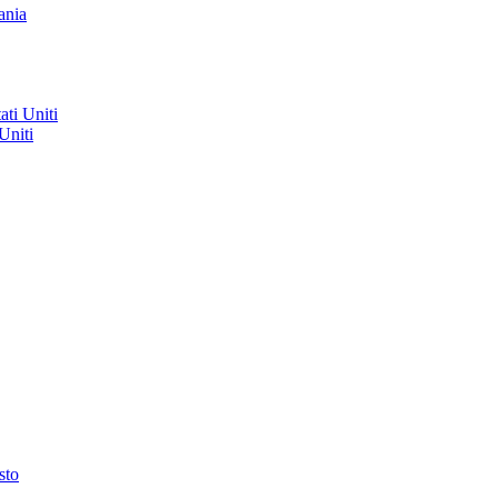
ania
ati Uniti
Uniti
sto