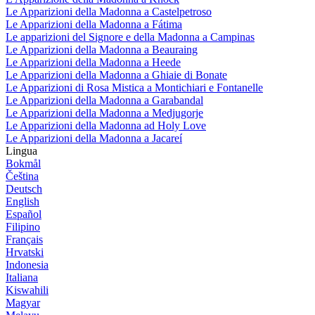
Le Apparizioni della Madonna a Castelpetroso
Le Apparizioni della Madonna a Fátima
Le apparizioni del Signore e della Madonna a Campinas
Le Apparizioni della Madonna a Beauraing
Le Apparizioni della Madonna a Heede
Le Apparizioni della Madonna a Ghiaie di Bonate
Le Apparizioni di Rosa Mistica a Montichiari e Fontanelle
Le Apparizioni della Madonna a Garabandal
Le Apparizioni della Madonna a Medjugorje
Le Apparizioni della Madonna ad Holy Love
Le Apparizioni della Madonna a Jacareí
Lingua
Bokmål
Čeština
Deutsch
English
Español
Filipino
Français
Hrvatski
Indonesia
Italiana
Kiswahili
Magyar