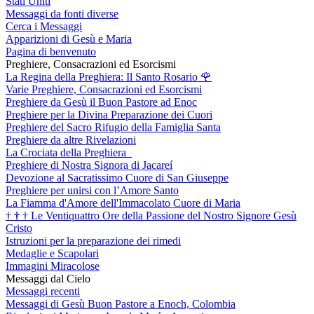
Stati Uniti
Messaggi da fonti diverse
Cerca i Messaggi
Apparizioni di Gesù e Maria
Pagina di benvenuto
Preghiere, Consacrazioni ed Esorcismi
La Regina della Preghiera: Il Santo Rosario
🌹
Varie Preghiere, Consacrazioni ed Esorcismi
Preghiere da Gesù il Buon Pastore ad Enoc
Preghiere per la Divina Preparazione dei Cuori
Preghiere del Sacro Rifugio della Famiglia Santa
Preghiere da altre Rivelazioni
La Crociata della Preghiera
Preghiere di Nostra Signora di Jacareí
Devozione al Sacratissimo Cuore di San Giuseppe
Preghiere per unirsi con l’Amore Santo
La Fiamma d'Amore dell'Immacolato Cuore di Maria
†
†
†
Le Ventiquattro Ore della Passione del Nostro Signore Gesù
Cristo
Istruzioni per la preparazione dei rimedi
Medaglie e Scapolari
Immagini Miracolose
Messaggi dal Cielo
Messaggi recenti
Messaggi di Gesù Buon Pastore a Enoch, Colombia