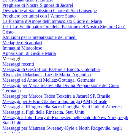
Preghiere di Nostra Signora di Jacareí
Devozione al Sacratissimo Cuore di San Giuseppe
Preghiere per unirsi con l’Amore Santo
La Fiamma d'Amore dell'Immacolato Cuore di Maria
†
†
†
Le Ventiquattro Ore della Passione del Nostro Signore Gesù
Cristo
Istruzioni per la preparazione dei rimedi
Medaglie e Scapolari
Immagini Miracolose
Apparizioni di Gesù e Maria
Messaggi
Messaggi recenti
Messaggi di Gesù Buon Pastore a Enoch, Colombia
Rivelazioni Mariane a Luz de María, Argentina
Messaggi ad Anne di Mellatz/Gottinga, Germania
Messaggi per Maria relativi alla Divina Preparazione dei Cuori,
Germania
Messaggi per Marcos Tadeu Teixeira a Jacareí SP, Brasile
Messaggi per Edson Glauber a Itapiranga (AM], Brasile
Messaggi al Rifugio della Sacra Famiglia, Stati Uniti d’America
Messaggi ai Figli della Rinascita, Stati Uniti
Messaggi a John Leary di Rochester, nello stato di New York, negli
Stati Uniti
Messaggi per Maureen Sweeney-Kyle a North Ridgeville, negli