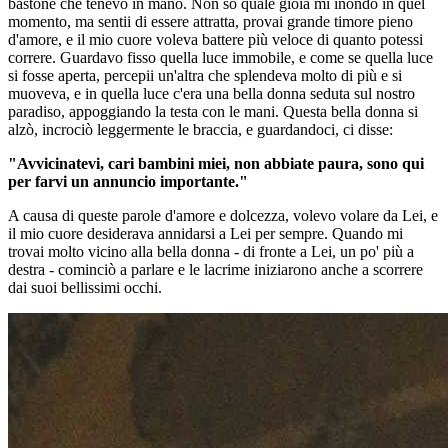
bastone che tenevo in mano. Non so quale gioia mi inondò in quel
momento, ma sentii di essere attratta, provai grande timore pieno
d'amore, e il mio cuore voleva battere più veloce di quanto potessi
correre. Guardavo fisso quella luce immobile, e come se quella luce
si fosse aperta, percepii un'altra che splendeva molto di più e si
muoveva, e in quella luce c'era una bella donna seduta sul nostro
paradiso, appoggiando la testa con le mani. Questa bella donna si
alzò, incrociò leggermente le braccia, e guardandoci, ci disse:
"Avvicinatevi, cari bambini miei, non abbiate paura, sono qui
per farvi un annuncio importante."
A causa di queste parole d'amore e dolcezza, volevo volare da Lei, e
il mio cuore desiderava annidarsi a Lei per sempre. Quando mi
trovai molto vicino alla bella donna - di fronte a Lei, un po' più a
destra - cominciò a parlare e le lacrime iniziarono anche a scorrere
dai suoi bellissimi occhi.