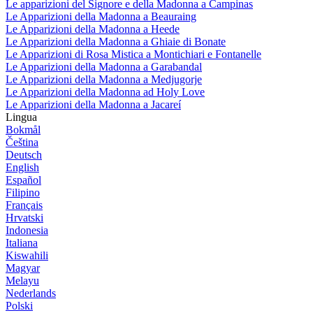
Le apparizioni del Signore e della Madonna a Campinas
Le Apparizioni della Madonna a Beauraing
Le Apparizioni della Madonna a Heede
Le Apparizioni della Madonna a Ghiaie di Bonate
Le Apparizioni di Rosa Mistica a Montichiari e Fontanelle
Le Apparizioni della Madonna a Garabandal
Le Apparizioni della Madonna a Medjugorje
Le Apparizioni della Madonna ad Holy Love
Le Apparizioni della Madonna a Jacareí
Lingua
Bokmål
Čeština
Deutsch
English
Español
Filipino
Français
Hrvatski
Indonesia
Italiana
Kiswahili
Magyar
Melayu
Nederlands
Polski