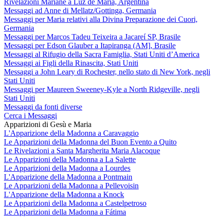
Rivelazioni Mariane a Luz de María, Argentina
Messaggi ad Anne di Mellatz/Gottinga, Germania
Messaggi per Maria relativi alla Divina Preparazione dei Cuori,
Germania
Messaggi per Marcos Tadeu Teixeira a Jacareí SP, Brasile
Messaggi per Edson Glauber a Itapiranga (AM], Brasile
Messaggi al Rifugio della Sacra Famiglia, Stati Uniti d’America
Messaggi ai Figli della Rinascita, Stati Uniti
Messaggi a John Leary di Rochester, nello stato di New York, negli
Stati Uniti
Messaggi per Maureen Sweeney-Kyle a North Ridgeville, negli
Stati Uniti
Messaggi da fonti diverse
Cerca i Messaggi
Apparizioni di Gesù e Maria
L'Apparizione della Madonna a Caravaggio
Le Apparizioni della Madonna del Buon Evento a Quito
Le Rivelazioni a Santa Margherita Maria Alacoque
Le Apparizioni della Madonna a La Salette
Le Apparizioni della Madonna a Lourdes
L'Apparizione della Madonna a Pontmain
Le Apparizioni della Madonna a Pellevoisin
L'Apparizione della Madonna a Knock
Le Apparizioni della Madonna a Castelpetroso
Le Apparizioni della Madonna a Fátima