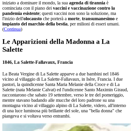
iniziato a dominare il mondo, la sua
agenda di tirannia
è
cominciata con il piano dei
vaccini e vaccinazione contro la
pandemia esistente
; questi vaccini non sono la soluzione, ma
l'inizio dell'
olocausto
che porterà a
morte
,
transumanesimo
e
impianto del marchio della bestia
, per milioni di esseri umani.
(
Continua
)
Le Apparizioni della Madonna a La
Salette
1846, La Salette-Fallavaux, Francia
La Beata Vergine di La Salette apparve a due bambini nel 1846
vicino al villaggio di La Salette-Fallavaux, in Isère, Francia. I due
pastori, la quindicenne Santa Maria Melanie della Croce e di La
Salette (nata Melanie Calvat) ed l'undicenne Santo Maximin Giraud,
raccontarono che sabato 19 settembre, verso le tre del pomeriggio,
mentre stavano badando alle mucche del loro padrone su una
montagna vicino al villaggio alpino di La Salette, videro, all'interno
di una luce luminosa più brillante del sole, una "bella donna" che
piangeva e si voltava verso entrambi.