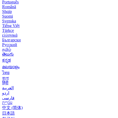
Português
Română
Shqip
Suomi
Svenska
Tiếng Việt
Türkçe
ελληνικά
Български
Русский
தமிழ்
తెలుగు
ಕನ್ನಡ
മലയാളം
ไทย
বাংলা
हिंदी
العربية
اردو
فارسی
עִברִית
中文 (简体)
日本語