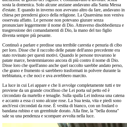
sosta la domenica. Solo alcune anziane andavano alla Santa Messa
d'estate. E quando in inverno non avevano altro da fare, andavano in
chiesa per prendersi gioco della religione. La Quaresima non veniva
osservata affatto. Le persone non potevano giurare senza
pronunciare leggermente il nome di Dio. Attraverso disobbedienza e
trasgressione dei comandamenti di Dio, la mano del tuo figlio
diventa sempre più pesante.
Continuò a parlare e predisse una terribile carestia e penuria di cibo
per loro. Disse che il raccolto delle patate dell'anno precedente era
stato rovinato per questi motivi. Quando le persone trovarono le
patate marce, bestemmiarono ancora di più contro il nome di Dio.
Disse loro che quell'anno anche quel raccolto sarebbe andato perso,
che grano e frumento si sarebbero trasformati in polvere durante la
trebbiatura, e che noci e uva avrebbero marcito.
La luce in cui Lei appare e che li avvolge completamente tutti e tre
proviene da un grande crocifisso che Lei porta sul petto ed è
circondato da martello e tenaglie. Sulla spalla Lei indossa una catena
e accanto a essa ci sono alcune rose. La Sua testa, vita e piedi sono
anch'essi circondati da rose. È vestita di bianco, con un foulard o
bandana rubino e un grembiule dorato. Alla fine, la "bella donna"
sale su una pendenza e scompare avvolta nella luce.