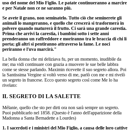
uso del nome del Mio Figlio. Le patate continueranno a marcire
e per Natale non ce ne saranno più.
Se avete il grano, non seminatelo. Tutto ciò che seminerete gli
animali lo mangeranno, e quello che crescerà si trasformerà in
polvere quando maturerà il frutto. Ci sarà una grande carestia.
Prima che arrivi la carestia, i bambini sotto i sette anni
prenderanno un raffreddore e moriranno tra le braccia di chi li
porta; gli altri si pentiranno attraverso la fame. Le noci
periranno e l'uva marcirà."
La bella donna che mi deliziava fu, per un momento, inudibile da
me; ma vidi continuare con grazia a muovere le sue belle labbra
come se stesse parlando. Maximin ricevette il suo segreto allora. Poi
la Santissima Vergine si voltò verso di me, parlò con me e mi rivelò
un segreto in francese. Ecco questo segreto così come Me lo ha
rivelato:
IL SEGRETO DI LA SALETTE
Mélanie, quello che sto per dirti ora non sarà sempre un segreto.
Puoi pubblicarlo nel 1858. (Questo è l'anno dell'apparizione della
Madonna a Santa Bernadette a Lourdes)
1. I sacerdoti e i ministri del Mio Figlio, a causa delle loro cattive