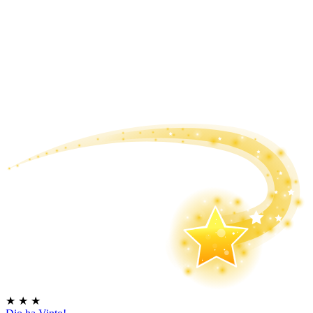
★
★
★