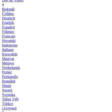
Dio ha Vinto!
it
Bokmål
Čeština
Deutsch
English
Español
Filipino
Français
Hrvatski
Indonesia
Italiana
Kiswahili
Magyar
Melayu
Nederlands
Polski
Português
Română
Shqip
Suomi
Svenska
Tiếng Việt
Türkçe
ελληνικά