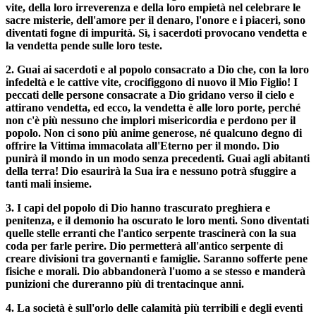
vite, della loro irreverenza e della loro empietà nel celebrare le
sacre misterie, dell'amore per il denaro, l'onore e i piaceri, sono
diventati fogne di impurità. Sì, i sacerdoti provocano vendetta e
la vendetta pende sulle loro teste.
2. Guai ai sacerdoti e al popolo consacrato a Dio che, con la loro
infedeltà e le cattive vite, crocifiggono di nuovo il Mio Figlio! I
peccati delle persone consacrate a Dio gridano verso il cielo e
attirano vendetta, ed ecco, la vendetta è alle loro porte, perché
non c'è più nessuno che implori misericordia e perdono per il
popolo. Non ci sono più anime generose, né qualcuno degno di
offrire la Vittima immacolata all'Eterno per il mondo. Dio
punirà il mondo in un modo senza precedenti. Guai agli abitanti
della terra! Dio esaurirà la Sua ira e nessuno potrà sfuggire a
tanti mali insieme.
3. I capi del popolo di Dio hanno trascurato preghiera e
penitenza, e il demonio ha oscurato le loro menti. Sono diventati
quelle stelle erranti che l'antico serpente trascinerà con la sua
coda per farle perire. Dio permetterà all'antico serpente di
creare divisioni tra governanti e famiglie. Saranno sofferte pene
fisiche e morali. Dio abbandonerà l'uomo a se stesso e manderà
punizioni che dureranno più di trentacinque anni.
4. La società è sull'orlo delle calamità più terribili e degli eventi