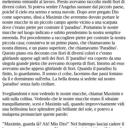
mettemmo entrambi al lavoro. Presto avevamo raccolto molti fiori di
diversi colori. Si poteva sentire l'Angelus suonare dal piccolo paese,
poiché il cielo era sereno e senza nuvole. Dopo aver pregato Dio
come sapevamo, dissi a Maximin che avremmo dovuto portare le
nostre mucche in un piccolo campo aperto vicino a una scarpata
dove c'erano pietre per costruire il 'paradiso'. Portammo le nostre
mucche nel luogo indicato e subito prendemmo la nostra semplice
merenda. Poi procedemmo a raccogliere pietre per costruire la nostra
piccola casa; consisteva in un primo piano, che chiamavamo la
nostra dimora, e un piano superiore, che chiamavamo 'Paradiso'.
Questo piano era decorato con fiori di diversi colori e c'erano
ghirlande appese agli steli dei fiori. Il 'paradiso' era coperto da una
singola grande pietra che avevamo ricoperta di fiori. Intorno ad esso
avevamo anche appeso ghirlande di fiori. Quando il paradiso fu
finito, lo guardammo. Il sonno ci colse, facemmo due passi lontano
da lì e dormimmo sull'erba. La bella donna si sedette sul nostro
'paradiso' senza farlo crollare.
Svegliandomi e non vedendo le nostre mucche, chiamai Maximin e
salii sulla collina. Vedendo che le nostre mucche erano lì sdraiate
tranquillamente, scesi e Maximin salì, quando improvvisamente vidi
una bellissima luce splendere più brillante del sole, e potevo a
malapena pronunciare queste parole:
"Maximin, guarda là? Ah! Mio Dio!" Nel frattempo lasciai cadere il