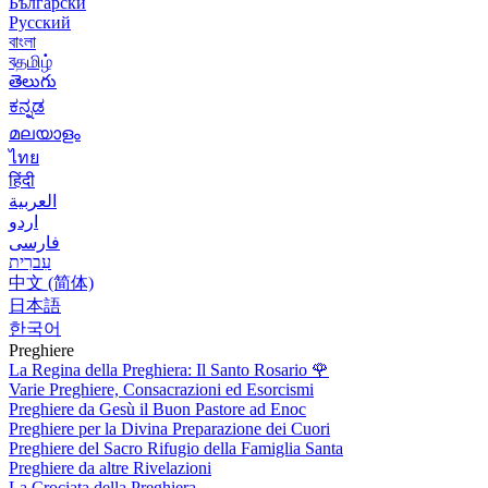
Български
Русский
বাংলা
বதமிழ்
తెలుగు
ಕನ್ನಡ
മലയാളം
ไทย
हिंदी
العربية
اردو
فارسی
עִברִית
中文 (简体)
日本語
한국어
Preghiere
La Regina della Preghiera: Il Santo Rosario
🌹
Varie Preghiere, Consacrazioni ed Esorcismi
Preghiere da Gesù il Buon Pastore ad Enoc
Preghiere per la Divina Preparazione dei Cuori
Preghiere del Sacro Rifugio della Famiglia Santa
Preghiere da altre Rivelazioni
La Crociata della Preghiera