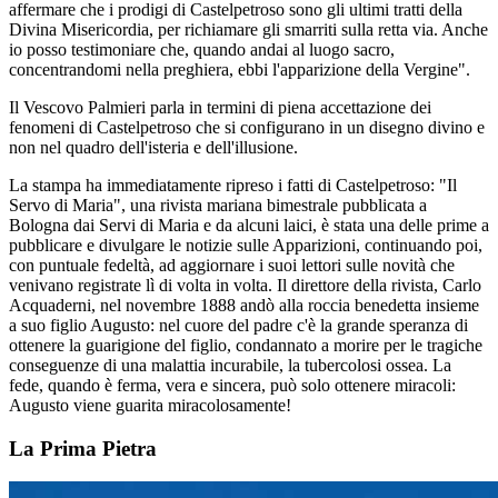
affermare che i prodigi di Castelpetroso sono gli ultimi tratti della
Divina Misericordia, per richiamare gli smarriti sulla retta via. Anche
io posso testimoniare che, quando andai al luogo sacro,
concentrandomi nella preghiera, ebbi l'apparizione della Vergine".
Il Vescovo Palmieri parla in termini di piena accettazione dei
fenomeni di Castelpetroso che si configurano in un disegno divino e
non nel quadro dell'isteria e dell'illusione.
La stampa ha immediatamente ripreso i fatti di Castelpetroso: "Il
Servo di Maria", una rivista mariana bimestrale pubblicata a
Bologna dai Servi di Maria e da alcuni laici, è stata una delle prime a
pubblicare e divulgare le notizie sulle Apparizioni, continuando poi,
con puntuale fedeltà, ad aggiornare i suoi lettori sulle novità che
venivano registrate lì di volta in volta. Il direttore della rivista, Carlo
Acquaderni, nel novembre 1888 andò alla roccia benedetta insieme
a suo figlio Augusto: nel cuore del padre c'è la grande speranza di
ottenere la guarigione del figlio, condannato a morire per le tragiche
conseguenze di una malattia incurabile, la tubercolosi ossea. La
fede, quando è ferma, vera e sincera, può solo ottenere miracoli:
Augusto viene guarita miracolosamente!
La Prima Pietra