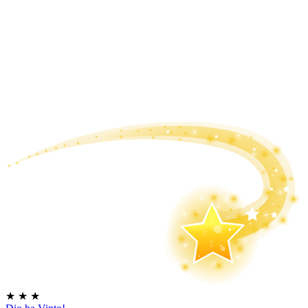
★
★
★