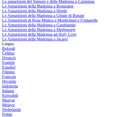
Le apparizioni del Signore e della Madonna a Campinas
Le Apparizioni della Madonna a Beauraing
Le Apparizioni della Madonna a Heede
Le Apparizioni della Madonna a Ghiaie di Bonate
Le Apparizioni di Rosa Mistica a Montichiari e Fontanelle
Le Apparizioni della Madonna a Garabandal
Le Apparizioni della Madonna a Medjugorje
Le Apparizioni della Madonna ad Holy Love
Le Apparizioni della Madonna a Jacareí
Lingua
Bokmål
Čeština
Deutsch
English
Español
Filipino
Français
Hrvatski
Indonesia
Italiana
Kiswahili
Magyar
Melayu
Nederlands
Polski