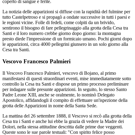
coperto di sangue e ferite.
La notizia delle apparizioni si diffuse con la rapidità del fulmine per
tutto Castelpetroso e si propagò a ondate successive in tutti i paesi e
le regioni vicine. Folle di fedeli, come colpiti da un brivido,
sentirono il bisogno di fare pellegrinaggio alla grotta della Cesa tra
Santi e il loro numero crebbe giorno dopo giorno: la montagna
presto diede l'impressione di un formicaio umano. Pochi giorni dopo
le apparizioni, circa 4000 pellegrini giunsero in un solo giorno alla
Cesa tra Santi.
Vescovo Francesco Palmieri
Il Vescovo Francesco Palmieri, vescovo di Bojano, al primo
manifestarsi di questi straordinari eventi, mise immediatamente sotto
controllo la Cesa tra Santi e dispose un primo processo preliminare
per indagare sulle presunte apparizioni. In seguito, lo stesso Santo
Padre Leone XIII, anche se oralmente, lo nominò Delegato
Apostolico, affidandogli il compito di effettuare un'ispezione della
grotta delle Apparizioni in nome della Santa Sede.
La mattina del 26 settembre 1888, il Vescovo si recò alla grotta della
Cesa tra i Santi e anche lui ebbe la grazia di vedere la Madre dei
Dolori, nella stessa attitudine descritta dalle prime due veggenti.
Queste sono le sue parole testuali: "Con spirito felice posso