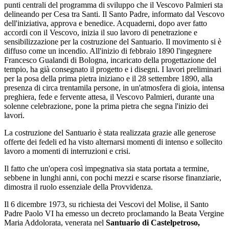
punti centrali del programma di sviluppo che il Vescovo Palmieri sta
delineando per Cesa tra Santi. Il Santo Padre, informato dal Vescovo
dell'iniziativa, approva e benedice. Acquaderni, dopo aver fatto
accordi con il Vescovo, inizia il suo lavoro di penetrazione e
sensibilizzazione per la costruzione del Santuario. Il movimento si è
diffuso come un incendio. All'inizio di febbraio 1890 l'ingegnere
Francesco Gualandi di Bologna, incaricato della progettazione del
tempio, ha già consegnato il progetto e i disegni. I lavori preliminari
per la posa della prima pietra iniziano e il 28 settembre 1890, alla
presenza di circa trentamila persone, in un'atmosfera di gioia, intensa
preghiera, fede e fervente attesa, il Vescovo Palmieri, durante una
solenne celebrazione, pone la prima pietra che segna l'inizio dei
lavori.
La costruzione del Santuario è stata realizzata grazie alle generose
offerte dei fedeli ed ha visto alternarsi momenti di intenso e sollecito
lavoro a momenti di interruzioni e crisi.
Il fatto che un'opera così impegnativa sia stata portata a termine,
sebbene in lunghi anni, con pochi mezzi e scarse risorse finanziarie,
dimostra il ruolo essenziale della Provvidenza.
Il 6 dicembre 1973, su richiesta dei Vescovi del Molise, il Santo
Padre Paolo VI ha emesso un decreto proclamando la Beata Vergine
Maria Addolorata, venerata nel
Santuario di Castelpetroso,