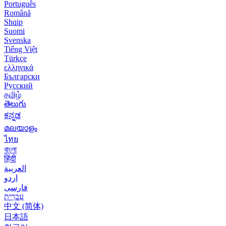
Português
Română
Shqip
Suomi
Svenska
Tiếng Việt
Türkçe
ελληνικά
Български
Русский
தமிழ்
తెలుగు
ಕನ್ನಡ
മലയാളം
ไทย
বাংলা
हिंदी
العربية
اردو
فارسی
עִברִית
中文 (简体)
日本語