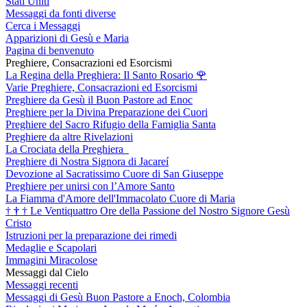
Stati Uniti
Messaggi da fonti diverse
Cerca i Messaggi
Apparizioni di Gesù e Maria
Pagina di benvenuto
Preghiere, Consacrazioni ed Esorcismi
La Regina della Preghiera: Il Santo Rosario
🌹
Varie Preghiere, Consacrazioni ed Esorcismi
Preghiere da Gesù il Buon Pastore ad Enoc
Preghiere per la Divina Preparazione dei Cuori
Preghiere del Sacro Rifugio della Famiglia Santa
Preghiere da altre Rivelazioni
La Crociata della Preghiera
Preghiere di Nostra Signora di Jacareí
Devozione al Sacratissimo Cuore di San Giuseppe
Preghiere per unirsi con l’Amore Santo
La Fiamma d'Amore dell'Immacolato Cuore di Maria
†
†
†
Le Ventiquattro Ore della Passione del Nostro Signore Gesù
Cristo
Istruzioni per la preparazione dei rimedi
Medaglie e Scapolari
Immagini Miracolose
Messaggi dal Cielo
Messaggi recenti
Messaggi di Gesù Buon Pastore a Enoch, Colombia