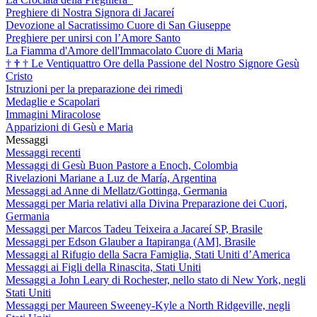
Preghiere di Nostra Signora di Jacareí
Devozione al Sacratissimo Cuore di San Giuseppe
Preghiere per unirsi con l’Amore Santo
La Fiamma d'Amore dell'Immacolato Cuore di Maria
†
†
†
Le Ventiquattro Ore della Passione del Nostro Signore Gesù
Cristo
Istruzioni per la preparazione dei rimedi
Medaglie e Scapolari
Immagini Miracolose
Apparizioni di Gesù e Maria
Messaggi
Messaggi recenti
Messaggi di Gesù Buon Pastore a Enoch, Colombia
Rivelazioni Mariane a Luz de María, Argentina
Messaggi ad Anne di Mellatz/Gottinga, Germania
Messaggi per Maria relativi alla Divina Preparazione dei Cuori,
Germania
Messaggi per Marcos Tadeu Teixeira a Jacareí SP, Brasile
Messaggi per Edson Glauber a Itapiranga (AM], Brasile
Messaggi al Rifugio della Sacra Famiglia, Stati Uniti d’America
Messaggi ai Figli della Rinascita, Stati Uniti
Messaggi a John Leary di Rochester, nello stato di New York, negli
Stati Uniti
Messaggi per Maureen Sweeney-Kyle a North Ridgeville, negli