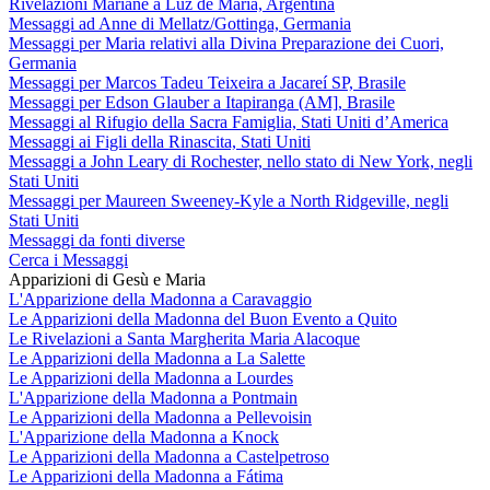
Rivelazioni Mariane a Luz de María, Argentina
Messaggi ad Anne di Mellatz/Gottinga, Germania
Messaggi per Maria relativi alla Divina Preparazione dei Cuori,
Germania
Messaggi per Marcos Tadeu Teixeira a Jacareí SP, Brasile
Messaggi per Edson Glauber a Itapiranga (AM], Brasile
Messaggi al Rifugio della Sacra Famiglia, Stati Uniti d’America
Messaggi ai Figli della Rinascita, Stati Uniti
Messaggi a John Leary di Rochester, nello stato di New York, negli
Stati Uniti
Messaggi per Maureen Sweeney-Kyle a North Ridgeville, negli
Stati Uniti
Messaggi da fonti diverse
Cerca i Messaggi
Apparizioni di Gesù e Maria
L'Apparizione della Madonna a Caravaggio
Le Apparizioni della Madonna del Buon Evento a Quito
Le Rivelazioni a Santa Margherita Maria Alacoque
Le Apparizioni della Madonna a La Salette
Le Apparizioni della Madonna a Lourdes
L'Apparizione della Madonna a Pontmain
Le Apparizioni della Madonna a Pellevoisin
L'Apparizione della Madonna a Knock
Le Apparizioni della Madonna a Castelpetroso
Le Apparizioni della Madonna a Fátima