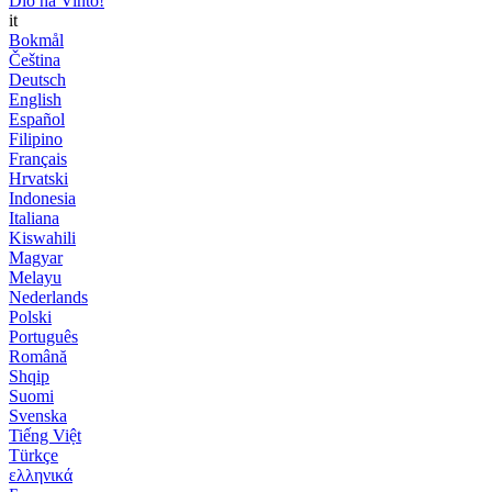
Dio ha Vinto!
it
Bokmål
Čeština
Deutsch
English
Español
Filipino
Français
Hrvatski
Indonesia
Italiana
Kiswahili
Magyar
Melayu
Nederlands
Polski
Português
Română
Shqip
Suomi
Svenska
Tiếng Việt
Türkçe
ελληνικά