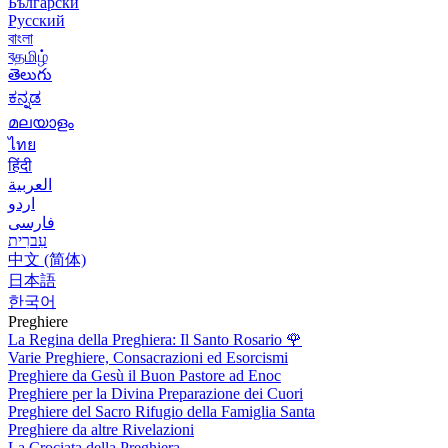
Български
Русский
বাংলা
বதமிழ்
తెలుగు
ಕನ್ನಡ
മലയാളം
ไทย
हिंदी
العربية
اردو
فارسی
עִברִית
中文 (简体)
日本語
한국어
Preghiere
La Regina della Preghiera: Il Santo Rosario
🌹
Varie Preghiere, Consacrazioni ed Esorcismi
Preghiere da Gesù il Buon Pastore ad Enoc
Preghiere per la Divina Preparazione dei Cuori
Preghiere del Sacro Rifugio della Famiglia Santa
Preghiere da altre Rivelazioni
La Crociata della Preghiera