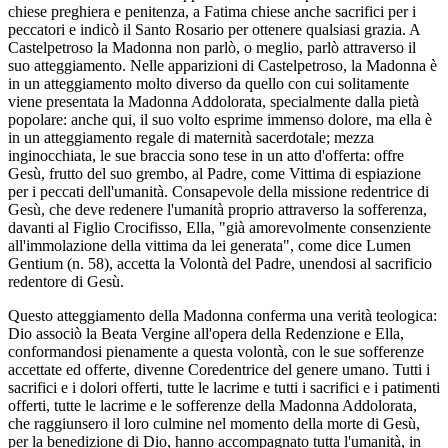
chiese preghiera e penitenza, a Fatima chiese anche sacrifici per i
peccatori e indicò il Santo Rosario per ottenere qualsiasi grazia. A
Castelpetroso la Madonna non parlò, o meglio, parlò attraverso il
suo atteggiamento. Nelle apparizioni di Castelpetroso, la Madonna è
in un atteggiamento molto diverso da quello con cui solitamente
viene presentata la Madonna Addolorata, specialmente dalla pietà
popolare: anche qui, il suo volto esprime immenso dolore, ma ella è
in un atteggiamento regale di maternità sacerdotale; mezza
inginocchiata, le sue braccia sono tese in un atto d'offerta: offre
Gesù, frutto del suo grembo, al Padre, come Vittima di espiazione
per i peccati dell'umanità. Consapevole della missione redentrice di
Gesù, che deve redenere l'umanità proprio attraverso la sofferenza,
davanti al Figlio Crocifisso, Ella, "già amorevolmente consenziente
all'immolazione della vittima da lei generata", come dice Lumen
Gentium (n. 58), accetta la Volontà del Padre, unendosi al sacrificio
redentore di Gesù.
Questo atteggiamento della Madonna conferma una verità teologica:
Dio associò la Beata Vergine all'opera della Redenzione e Ella,
conformandosi pienamente a questa volontà, con le sue sofferenze
accettate ed offerte, divenne Coredentrice del genere umano. Tutti i
sacrifici e i dolori offerti, tutte le lacrime e tutti i sacrifici e i patimenti
offerti, tutte le lacrime e le sofferenze della Madonna Addolorata,
che raggiunsero il loro culmine nel momento della morte di Gesù,
per la benedizione di Dio, hanno accompagnato tutta l'umanità, in