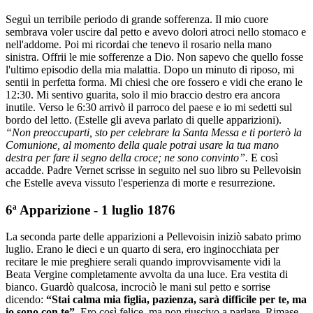
Seguì un terribile periodo di grande sofferenza. Il mio cuore
sembrava voler uscire dal petto e avevo dolori atroci nello stomaco e
nell'addome. Poi mi ricordai che tenevo il rosario nella mano
sinistra. Offrii le mie sofferenze a Dio. Non sapevo che quello fosse
l'ultimo episodio della mia malattia. Dopo un minuto di riposo, mi
sentii in perfetta forma. Mi chiesi che ore fossero e vidi che erano le
12:30. Mi sentivo guarita, solo il mio braccio destro era ancora
inutile. Verso le 6:30 arrivò il parroco del paese e io mi sedetti sul
bordo del letto. (Estelle gli aveva parlato di quelle apparizioni).
“Non preoccuparti, sto per celebrare la Santa Messa e ti porterò la
Comunione, al momento della quale potrai usare la tua mano
destra per fare il segno della croce; ne sono convinto”.
E così
accadde. Padre Vernet scrisse in seguito nel suo libro su Pellevoisin
che Estelle aveva vissuto l'esperienza di morte e resurrezione.
6ª Apparizione - 1 luglio 1876
La seconda parte delle apparizioni a Pellevoisin iniziò sabato primo
luglio. Erano le dieci e un quarto di sera, ero inginocchiata per
recitare le mie preghiere serali quando improvvisamente vidi la
Beata Vergine completamente avvolta da una luce. Era vestita di
bianco. Guardò qualcosa, incrociò le mani sul petto e sorrise
dicendo:
“Stai calma mia figlia, pazienza, sarà difficile per te, ma
io sono con te”.
Ero così felice, ma non riuscivo a parlare. Rimase