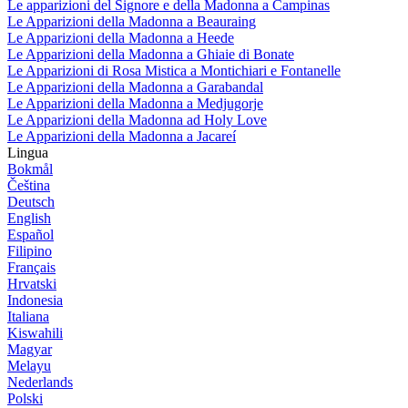
Le apparizioni del Signore e della Madonna a Campinas
Le Apparizioni della Madonna a Beauraing
Le Apparizioni della Madonna a Heede
Le Apparizioni della Madonna a Ghiaie di Bonate
Le Apparizioni di Rosa Mistica a Montichiari e Fontanelle
Le Apparizioni della Madonna a Garabandal
Le Apparizioni della Madonna a Medjugorje
Le Apparizioni della Madonna ad Holy Love
Le Apparizioni della Madonna a Jacareí
Lingua
Bokmål
Čeština
Deutsch
English
Español
Filipino
Français
Hrvatski
Indonesia
Italiana
Kiswahili
Magyar
Melayu
Nederlands
Polski