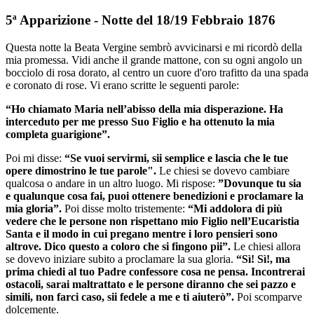
5ª Apparizione - Notte del 18/19 Febbraio 1876
Questa notte la Beata Vergine sembrò avvicinarsi e mi ricordò della
mia promessa. Vidi anche il grande mattone, con su ogni angolo un
bocciolo di rosa dorato, al centro un cuore d'oro trafitto da una spada
e coronato di rose. Vi erano scritte le seguenti parole:
“Ho chiamato Maria nell’abisso della mia disperazione. Ha
interceduto per me presso Suo Figlio e ha ottenuto la mia
completa guarigione”.
Poi mi disse:
“Se vuoi servirmi, sii semplice e lascia che le tue
opere dimostrino le tue parole".
Le chiesi se dovevo cambiare
qualcosa o andare in un altro luogo. Mi rispose:
”Dovunque tu sia
e qualunque cosa fai, puoi ottenere benedizioni e proclamare la
mia gloria”.
Poi disse molto tristemente:
“Mi addolora di più
vedere che le persone non rispettano mio Figlio nell’Eucaristia
Santa e il modo in cui pregano mentre i loro pensieri sono
altrove. Dico questo a coloro che si fingono pii”.
Le chiesi allora
se dovevo iniziare subito a proclamare la sua gloria.
“Sì! Sì!, ma
prima chiedi al tuo Padre confessore cosa ne pensa. Incontrerai
ostacoli, sarai maltrattato e le persone diranno che sei pazzo e
simili, non farci caso, sii fedele a me e ti aiuterò”.
Poi scomparve
dolcemente.