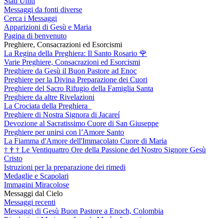
Stati Uniti
Messaggi da fonti diverse
Cerca i Messaggi
Apparizioni di Gesù e Maria
Pagina di benvenuto
Preghiere, Consacrazioni ed Esorcismi
La Regina della Preghiera: Il Santo Rosario
🌹
Varie Preghiere, Consacrazioni ed Esorcismi
Preghiere da Gesù il Buon Pastore ad Enoc
Preghiere per la Divina Preparazione dei Cuori
Preghiere del Sacro Rifugio della Famiglia Santa
Preghiere da altre Rivelazioni
La Crociata della Preghiera
Preghiere di Nostra Signora di Jacareí
Devozione al Sacratissimo Cuore di San Giuseppe
Preghiere per unirsi con l’Amore Santo
La Fiamma d'Amore dell'Immacolato Cuore di Maria
†
†
†
Le Ventiquattro Ore della Passione del Nostro Signore Gesù
Cristo
Istruzioni per la preparazione dei rimedi
Medaglie e Scapolari
Immagini Miracolose
Messaggi dal Cielo
Messaggi recenti
Messaggi di Gesù Buon Pastore a Enoch, Colombia