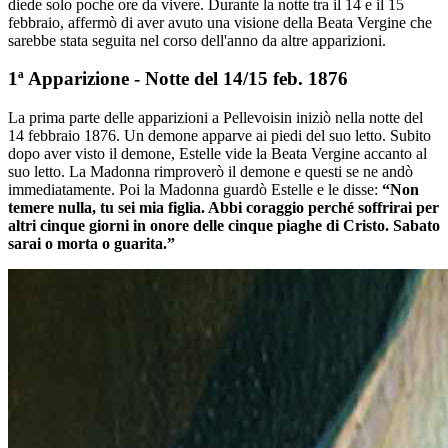
diede solo poche ore da vivere. Durante la notte tra il 14 e il 15
febbraio, affermò di aver avuto una visione della Beata Vergine che
sarebbe stata seguita nel corso dell'anno da altre apparizioni.
1ª Apparizione - Notte del 14/15 feb. 1876
La prima parte delle apparizioni a Pellevoisin iniziò nella notte del
14 febbraio 1876. Un demone apparve ai piedi del suo letto. Subito
dopo aver visto il demone, Estelle vide la Beata Vergine accanto al
suo letto. La Madonna rimproverò il demone e questi se ne andò
immediatamente. Poi la Madonna guardò Estelle e le disse:
“Non
temere nulla, tu sei mia figlia. Abbi coraggio perché soffrirai per
altri cinque giorni in onore delle cinque piaghe di Cristo. Sabato
sarai o morta o guarita.”