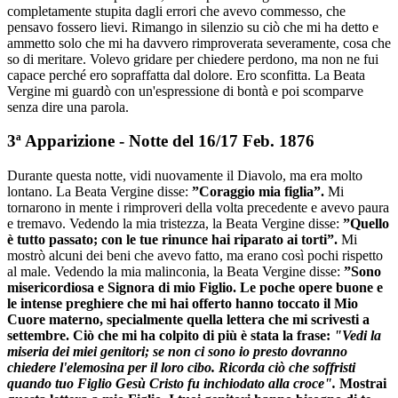
completamente stupita dagli errori che avevo commesso, che
pensavo fossero lievi. Rimango in silenzio su ciò che mi ha detto e
ammetto solo che mi ha davvero rimproverata severamente, cosa che
so di meritare. Volevo gridare per chiedere perdono, ma non ne fui
capace perché ero sopraffatta dal dolore. Ero sconfitta. La Beata
Vergine mi guardò con un'espressione di bontà e poi scomparve
senza dire una parola.
3ª Apparizione - Notte del 16/17 Feb. 1876
Durante questa notte, vidi nuovamente il Diavolo, ma era molto
lontano. La Beata Vergine disse:
”Coraggio mia figlia”.
Mi
tornarono in mente i rimproveri della volta precedente e avevo paura
e tremavo. Vedendo la mia tristezza, la Beata Vergine disse:
”Quello
è tutto passato; con le tue rinunce hai riparato ai torti”.
Mi
mostrò alcuni dei beni che avevo fatto, ma erano così pochi rispetto
al male. Vedendo la mia malinconia, la Beata Vergine disse:
”Sono
misericordiosa e Signora di mio Figlio. Le poche opere buone e
le intense preghiere che mi hai offerto hanno toccato il Mio
Cuore materno, specialmente quella lettera che mi scrivesti a
settembre. Ciò che mi ha colpito di più è stata la frase:
"Vedi la
miseria dei miei genitori; se non ci sono io presto dovranno
chiedere l'elemosina per il loro cibo. Ricorda ciò che soffristi
quando tuo Figlio Gesù Cristo fu inchiodato alla croce".
Mostrai