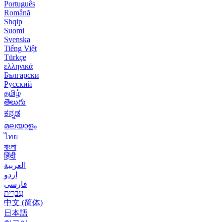
Português
Română
Shqip
Suomi
Svenska
Tiếng Việt
Türkçe
ελληνικά
Български
Русский
தமிழ்
తెలుగు
ಕನ್ನಡ
മലയാളം
ไทย
বাংলা
हिंदी
العربية
اردو
فارسی
עִברִית
中文 (简体)
日本語