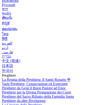
Български
Русский
বাংলা
বதமிழ்
తెలుగు
ಕನ್ನಡ
മലയാളം
ไทย
हिंदी
العربية
اردو
فارسی
עִברִית
中文 (简体)
日本語
한국어
Preghiere
La Regina della Preghiera: Il Santo Rosario
🌹
Varie Preghiere, Consacrazioni ed Esorcismi
Preghiere da Gesù il Buon Pastore ad Enoc
Preghiere per la Divina Preparazione dei Cuori
Preghiere del Sacro Rifugio della Famiglia Santa
Preghiere da altre Rivelazioni
La Crociata della Preghiera