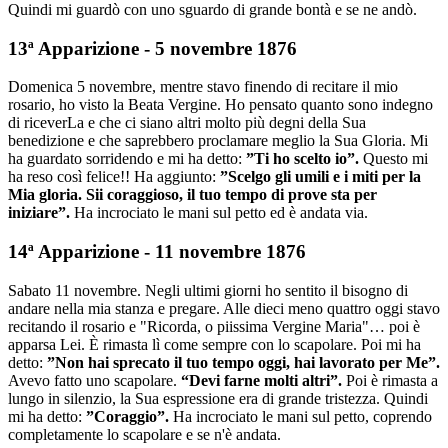
Quindi mi guardò con uno sguardo di grande bontà e se ne andò.
13ª Apparizione - 5 novembre 1876
Domenica 5 novembre, mentre stavo finendo di recitare il mio
rosario, ho visto la Beata Vergine. Ho pensato quanto sono indegno
di riceverLa e che ci siano altri molto più degni della Sua
benedizione e che saprebbero proclamare meglio la Sua Gloria. Mi
ha guardato sorridendo e mi ha detto:
”Ti ho scelto io”.
Questo mi
ha reso così felice!! Ha aggiunto:
”Scelgo gli umili e i miti per la
Mia gloria. Sii coraggioso, il tuo tempo di prove sta per
iniziare”.
Ha incrociato le mani sul petto ed è andata via.
14ª Apparizione - 11 novembre 1876
Sabato 11 novembre. Negli ultimi giorni ho sentito il bisogno di
andare nella mia stanza e pregare. Alle dieci meno quattro oggi stavo
recitando il rosario e "Ricorda, o piissima Vergine Maria"… poi è
apparsa Lei. È rimasta lì come sempre con lo scapolare. Poi mi ha
detto:
”Non hai sprecato il tuo tempo oggi, hai lavorato per Me”.
Avevo fatto uno scapolare.
“Devi farne molti altri”.
Poi è rimasta a
lungo in silenzio, la Sua espressione era di grande tristezza. Quindi
mi ha detto:
”Coraggio”.
Ha incrociato le mani sul petto, coprendo
completamente lo scapolare e se n'è andata.