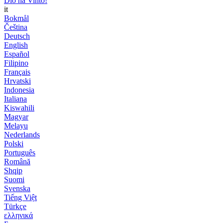
Dio ha Vinto!
it
Bokmål
Čeština
Deutsch
English
Español
Filipino
Français
Hrvatski
Indonesia
Italiana
Kiswahili
Magyar
Melayu
Nederlands
Polski
Português
Română
Shqip
Suomi
Svenska
Tiếng Việt
Türkçe
ελληνικά