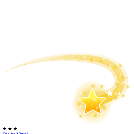
★
★
★