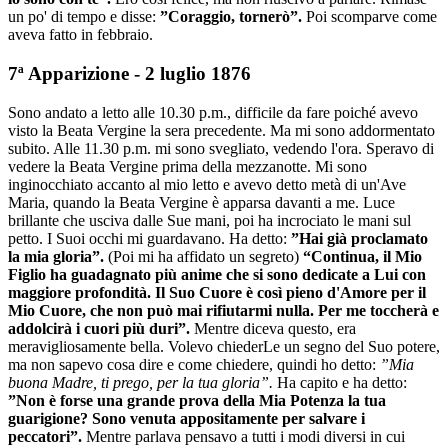
un po' di tempo e disse:
”Coraggio, tornerò”.
Poi scomparve come
aveva fatto in febbraio.
7ª Apparizione - 2 luglio 1876
Sono andato a letto alle 10.30 p.m., difficile da fare poiché avevo
visto la Beata Vergine la sera precedente. Ma mi sono addormentato
subito. Alle 11.30 p.m. mi sono svegliato, vedendo l'ora. Speravo di
vedere la Beata Vergine prima della mezzanotte. Mi sono
inginocchiato accanto al mio letto e avevo detto metà di un'Ave
Maria, quando la Beata Vergine è apparsa davanti a me. Luce
brillante che usciva dalle Sue mani, poi ha incrociato le mani sul
petto. I Suoi occhi mi guardavano. Ha detto:
”Hai già proclamato
la mia gloria”.
(Poi mi ha affidato un segreto)
“Continua, il Mio
Figlio ha guadagnato più anime che si sono dedicate a Lui con
maggiore profondità. Il Suo Cuore è così pieno d'Amore per il
Mio Cuore, che non può mai rifiutarmi nulla. Per me toccherà e
addolcirà i cuori più duri”.
Mentre diceva questo, era
meravigliosamente bella. Volevo chiederLe un segno del Suo potere,
ma non sapevo cosa dire e come chiedere, quindi ho detto:
”Mia
buona Madre, ti prego, per la tua gloria”.
Ha capito e ha detto:
”Non è forse una grande prova della Mia Potenza la tua
guarigione? Sono venuta appositamente per salvare i
peccatori”.
Mentre parlava pensavo a tutti i modi diversi in cui