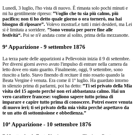
Lunedì, 3 luglio, l'ho vista di nuovo. È rimasta solo pochi minuti e
mi ha gentilmente ripreso:
”Voglio che tu sia più calmo, più
pacifico; non ti ho detto quale giorno o ora tornerò, ma hai
bisogno di riposare”.
Volevo mostrarLe tutti i miei desideri, ma Lei
si è limitata a sorridere.
”Sono venuta per porre fine alle
festività“.
Poi se n'è andata come al solito, prima della mezzanotte.
9ª Apparizione - 9 settembre 1876
La terza parte delle apparizioni a Pellevoisin inizia il 9 di settembre.
Per diversi giorni avevo avuto l'impulso di entrare nella camera da
letto dove ero stato guarito. Finalmente, oggi, 9 settembre, sono
riuscito a farlo. Stavo finendo di recitare il mio rosario quando la
Beata Vergine è venuta. Era come il 1º luglio. Ha guardato intorno
in silenzio prima di parlarmi, poi ha detto:
”Ti sei privato della Mia
visita del 15 agosto perché non eri abbastanza calmo. Hai un
vero carattere francese: vogliono sapere tutto prima di
imparare e capire tutto prima di conoscere. Potrei essere venuta
di nuovo ieri; ti sei privato della mia visita perché aspettavo da
te un atto di sottomissione e obbedienza.”
10ª Apparizione - 10 settembre 1876