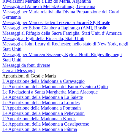
Rivelazioni Mariane a Luz de María, Argentina
Messaggi ad Anne di Mellatz/Gottinga, Germania
Messaggi per Maria relativi alla Divina Preparazione dei Cuori,
Germania
Messaggi per Marcos Tadeu Teixeira a Jacareí SP, Brasile
Messaggi per Edson Glauber a Itapiranga (AM], Brasile
Messaggi al Rifugio della Sacra Famiglia, Stati Uniti d’America
Messaggi ai Figli della Rinascita, Stati Uniti
Messaggi a John Leary di Rochester, nello stato di New York, negli
Stati Uniti
Messaggi per Maureen Sweeney-Kyle a North Ridgeville, negli
Stati Uniti
Messaggi da fonti diverse
Cerca i Messaggi
Apparizioni di Gesù e Maria
L'Apparizione della Madonna a Caravaggio
Le Apparizioni della Madonna del Buon Evento a Quito
Le Rivelazioni a Santa Margherita Maria Alacoque
Le Apparizioni della Madonna a La Salette
Le Apparizioni della Madonna a Lourdes
L'Apparizione della Madonna a Pontmain
Le Apparizioni della Madonna a Pellevoisin
L'Apparizione della Madonna a Knock
Le Apparizioni della Madonna a Castelpetroso
Le Apparizioni della Madonna a Fátima