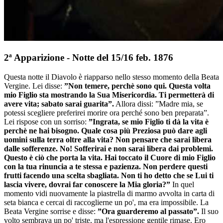
2ª Apparizione - Notte del 15/16 feb. 1876
Questa notte il Diavolo è riapparso nello stesso momento della Beata
Vergine. Lei disse:
”Non temere, perchè sono qui. Questa volta
mio Figlio sta mostrando la Sua Misericordia. Ti permetterà di
avere vita; sabato sarai guarita”.
Allora dissi: ”Madre mia, se
potessi scegliere preferirei morire ora perché sono ben preparata”.
Lei rispose con un sorriso:
”Ingrata, se mio Figlio ti dà la vita è
perchè ne hai bisogno. Quale cosa più Preziosa può dare agli
uomini sulla terra oltre alla vita? Non pensare che sarai libera
dalle sofferenze. No! Sofferirai e non sarai libera dai problemi.
Questo è ciò che porta la vita. Hai toccato il Cuore di mio Figlio
con la tua rinuncia a te stessa e pazienza. Non perdere questi
frutti facendo una scelta sbagliata. Non ti ho detto che se Lui ti
lascia vivere, dovrai far conoscere la Mia gloria?”
In quel
momento vidi nuovamente la piastrella di marmo avvolta in carta di
seta bianca e cercai di raccoglierne un po', ma era impossibile. La
Beata Vergine sorrise e disse:
”Ora guarderemo al passato”.
Il suo
volto sembrava un po' triste, ma l'espressione gentile rimase. Ero