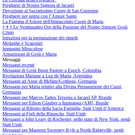
Preghiere di Nostra Signora di Jacareí
Devozione al Sacratissimo Cuore di San Giuseppe
Preghiere per unirsi con l’Amore Santo
La Fiamma d'Amore dell'Immacolato Cuore di Maria
†
†
†
Le Ventiquattro Ore della Passione del Nostro Signore Gesù
Cristo
Istruzioni per la preparazione dei rimedi
Medaglie e Scapolari
Immagini Miracolose
Apparizioni di Gesù e Maria
Messaggi
Messaggi recenti
Messaggi di Gesù Buon Pastore a Enoch, Colombia
Rivelazioni Mariane a Luz de María, Argentina
Messaggi ad Anne di Mellatz/Gottinga, Germania
Messaggi per Maria relativi alla Divina Preparazione dei Cuori,
Germania
Messaggi per Marcos Tadeu Teixeira a Jacareí SP, Brasile
Messaggi per Edson Glauber a Itapiranga (AM], Brasile
Messaggi al Rifugio della Sacra Famiglia, Stati Uniti d’America
Messaggi ai Figli della Rinascita, Stati Uniti
Messaggi a John Leary di Rochester, nello stato di New York, negli
Stati Uniti
Messaggi per Maureen Sweeney-Kyle a North Ridgeville, negli