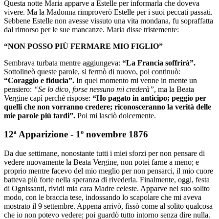
Questa notte Maria apparve a Estelle per informarla che doveva
vivere. Ma la Madonna rimproverò Estelle per i suoi peccati passati.
Sebbene Estelle non avesse vissuto una vita mondana, fu sopraffatta
dal rimorso per le sue mancanze. Maria disse tristemente:
“NON POSSO PIÙ FERMARE MIO FIGLIO”
Sembrava turbata mentre aggiungeva:
“La Francia soffrirà”.
Sottolineò queste parole, si fermò di nuovo, poi continuò:
“Coraggio e fiducia”.
In quel momento mi venne in mente un
pensiero:
“Se lo dico, forse nessuno mi crederà”
, ma la Beata
Vergine capì perché rispose:
“Ho pagato in anticipo; peggio per
quelli che non vorranno credere; riconosceranno la verità delle
mie parole più tardi”.
Poi mi lasciò dolcemente.
12ª Apparizione - 1º novembre 1876
Da due settimane, nonostante tutti i miei sforzi per non pensare di
vedere nuovamente la Beata Vergine, non potei farne a meno; e
proprio mentre facevo del mio meglio per non pensarci, il mio cuore
batteva più forte nella speranza di rivederla. Finalmente, oggi, festa
di Ognissanti, rividi mia cara Madre celeste. Apparve nel suo solito
modo, con le braccia tese, indossando lo scapolare che mi aveva
mostrato il 9 settembre. Appena arrivò, fissò come al solito qualcosa
che io non potevo vedere; poi guardò tutto intorno senza dire nulla.