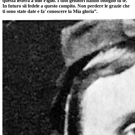
questa lettera a mio Figlio. I tuoi genitori hanno bisogno di te.
In futuro sii fedele a questo compito. Non perdere le grazie che
ti sono state date e fa' conoscere la Mia gloria”.