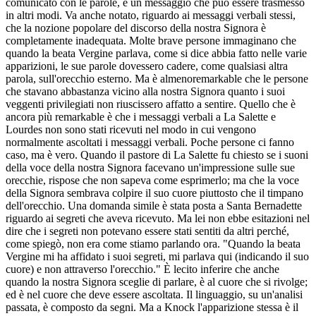
comunicato con le parole, e un messaggio che può essere trasmesso
in altri modi. Va anche notato, riguardo ai messaggi verbali stessi,
che la nozione popolare del discorso della nostra Signora è
completamente inadequata. Molte brave persone immaginano che
quando la beata Vergine parlava, come si dice abbia fatto nelle varie
apparizioni, le sue parole dovessero cadere, come qualsiasi altra
parola, sull'orecchio esterno. Ma è almenoremarkable che le persone
che stavano abbastanza vicino alla nostra Signora quanto i suoi
veggenti privilegiati non riuscissero affatto a sentire. Quello che è
ancora più remarkable è che i messaggi verbali a La Salette e
Lourdes non sono stati ricevuti nel modo in cui vengono
normalmente ascoltati i messaggi verbali. Poche persone ci fanno
caso, ma è vero. Quando il pastore di La Salette fu chiesto se i suoni
della voce della nostra Signora facevano un'impressione sulle sue
orecchie, rispose che non sapeva come esprimerlo; ma che la voce
della Signora sembrava colpire il suo cuore piuttosto che il timpano
dell'orecchio. Una domanda simile è stata posta a Santa Bernadette
riguardo ai segreti che aveva ricevuto. Ma lei non ebbe esitazioni nel
dire che i segreti non potevano essere stati sentiti da altri perché,
come spiegò, non era come stiamo parlando ora. "Quando la beata
Vergine mi ha affidato i suoi segreti, mi parlava qui (indicando il suo
cuore) e non attraverso l'orecchio." È lecito inferire che anche
quando la nostra Signora sceglie di parlare, è al cuore che si rivolge;
ed è nel cuore che deve essere ascoltata. Il linguaggio, su un'analisi
passata, è composto da segni. Ma a Knock l'apparizione stessa è il