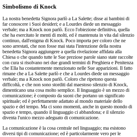
Simbolismo di Knock
La nostra benedetta Signora parlò a La Salette; disse ai bambini di
far conoscere i Suoi desideri; e a Lourdes diede un messaggio
verbale; ma a Knock non parlò. Ecco l'obiezione definitiva, quella
che ha esercitato le menti di molti, ed è mantenuta in vita dal silenzio
continuo, dall'enigma di Knock. Poco importa per coloro che ne
sono arrestati, che non fosse mai stata l'intenzione della nostra
benedetta Signora aggiungere a quella rivelazione affidata alla
Chiesa o che quando tutte le Sue preziose parole siano state raccolte
con cura si risolvano nei due grandi termini di Preghiera e Penitenza
che Ella ha costantemente menzionato nelle Sue apparizioni. Il fatto
rimane che a La Salette parlò e che a Lourdes diede un messaggio
verbale; ma a Knock non parlò. Coloro che ripetono questa
difficoltà, e che non sono storditi dal maestoso silenzio di Knock,
dimenticano una cosa molto semplice. Il linguaggio è un mezzo di
comunicazione; è composto da suoni che portano un significato
spirituale; ed è perfettamente adattato al mondo materiale dello
spazio e del tempo. Ma ci sono momenti, anche in questo mondo di
spazio e tempo, quando il linguaggio ci abbandona; e il silenzio
diventa l'unico mezzo adeguato di comunicazione.
La comunicazione è la cosa centrale nel linguaggio; ma esistono
diversi tipi di comunicazione; ed è particolarmente vero per le