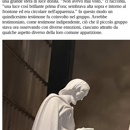
una grande sfera di luce dorata. "Non avevo mai visto," ci racconta,
"una luce così brillante prima d'ora; sembrava alta sopra e intorno al
frontone ed era circolare nell'apparenza." In questo modo un
quindicesimo testimone fu coinvolto nel gruppo. Avrebbe
testimoniato, come testimone indipendente, ciò che il piccolo gruppo
stava ora osservando con diverse emozioni, ciascuno attratto da
qualche aspetto diverso della loro comune apparizione.