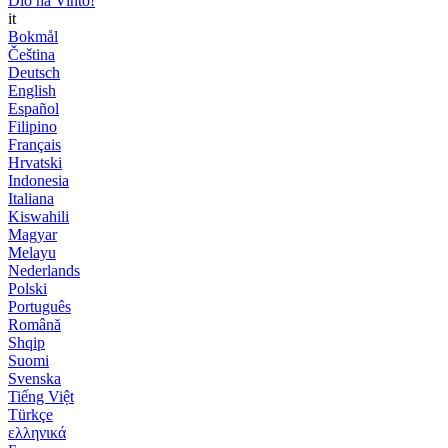
Dio ha Vinto!
it
Bokmål
Čeština
Deutsch
English
Español
Filipino
Français
Hrvatski
Indonesia
Italiana
Kiswahili
Magyar
Melayu
Nederlands
Polski
Português
Română
Shqip
Suomi
Svenska
Tiếng Việt
Türkçe
ελληνικά