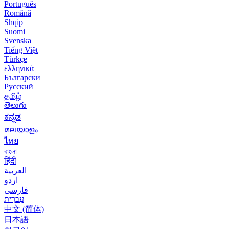
Português
Română
Shqip
Suomi
Svenska
Tiếng Việt
Türkçe
ελληνικά
Български
Русский
தமிழ்
తెలుగు
ಕನ್ನಡ
മലയാളം
ไทย
বাংলা
हिंदी
العربية
اردو
فارسی
עִברִית
中文 (简体)
日本語