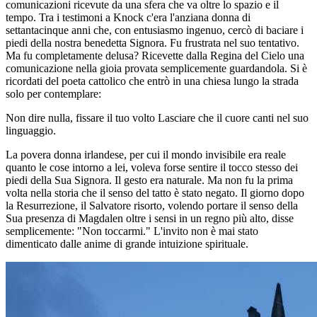
comunicazioni ricevute da una sfera che va oltre lo spazio e il
tempo. Tra i testimoni a Knock c'era l'anziana donna di
settantacinque anni che, con entusiasmo ingenuo, cercò di baciare i
piedi della nostra benedetta Signora. Fu frustrata nel suo tentativo.
Ma fu completamente delusa? Ricevette dalla Regina del Cielo una
comunicazione nella gioia provata semplicemente guardandola. Si è
ricordati del poeta cattolico che entrò in una chiesa lungo la strada
solo per contemplare:
Non dire nulla, fissare il tuo volto Lasciare che il cuore canti nel suo
linguaggio.
La povera donna irlandese, per cui il mondo invisibile era reale
quanto le cose intorno a lei, voleva forse sentire il tocco stesso dei
piedi della Sua Signora. Il gesto era naturale. Ma non fu la prima
volta nella storia che il senso del tatto è stato negato. Il giorno dopo
la Resurrezione, il Salvatore risorto, volendo portare il senso della
Sua presenza di Magdalen oltre i sensi in un regno più alto, disse
semplicemente: "Non toccarmi." L'invito non è mai stato
dimenticato dalle anime di grande intuizione spirituale.