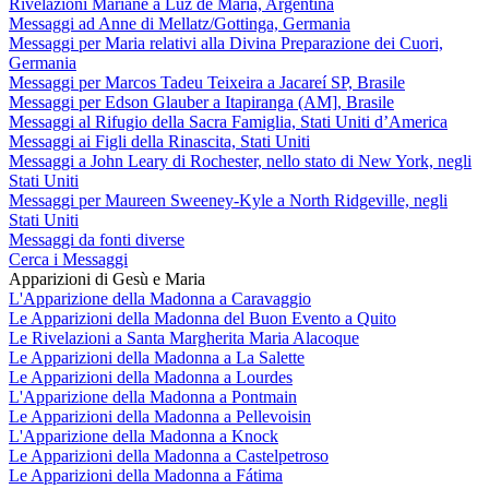
Rivelazioni Mariane a Luz de María, Argentina
Messaggi ad Anne di Mellatz/Gottinga, Germania
Messaggi per Maria relativi alla Divina Preparazione dei Cuori,
Germania
Messaggi per Marcos Tadeu Teixeira a Jacareí SP, Brasile
Messaggi per Edson Glauber a Itapiranga (AM], Brasile
Messaggi al Rifugio della Sacra Famiglia, Stati Uniti d’America
Messaggi ai Figli della Rinascita, Stati Uniti
Messaggi a John Leary di Rochester, nello stato di New York, negli
Stati Uniti
Messaggi per Maureen Sweeney-Kyle a North Ridgeville, negli
Stati Uniti
Messaggi da fonti diverse
Cerca i Messaggi
Apparizioni di Gesù e Maria
L'Apparizione della Madonna a Caravaggio
Le Apparizioni della Madonna del Buon Evento a Quito
Le Rivelazioni a Santa Margherita Maria Alacoque
Le Apparizioni della Madonna a La Salette
Le Apparizioni della Madonna a Lourdes
L'Apparizione della Madonna a Pontmain
Le Apparizioni della Madonna a Pellevoisin
L'Apparizione della Madonna a Knock
Le Apparizioni della Madonna a Castelpetroso
Le Apparizioni della Madonna a Fátima