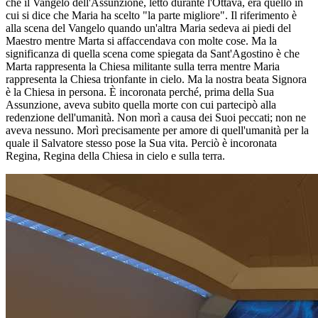
che il Vangelo dell'Assunzione, letto durante l'Ottava, era quello in
cui si dice che Maria ha scelto "la parte migliore". Il riferimento è
alla scena del Vangelo quando un'altra Maria sedeva ai piedi del
Maestro mentre Marta si affaccendava con molte cose. Ma la
significanza di quella scena come spiegata da Sant'Agostino è che
Marta rappresenta la Chiesa militante sulla terra mentre Maria
rappresenta la Chiesa trionfante in cielo. Ma la nostra beata Signora
è la Chiesa in persona. È incoronata perché, prima della Sua
Assunzione, aveva subito quella morte con cui partecipò alla
redenzione dell'umanità. Non morì a causa dei Suoi peccati; non ne
aveva nessuno. Morì precisamente per amore di quell'umanità per la
quale il Salvatore stesso pose la Sua vita. Perciò è incoronata
Regina, Regina della Chiesa in cielo e sulla terra.