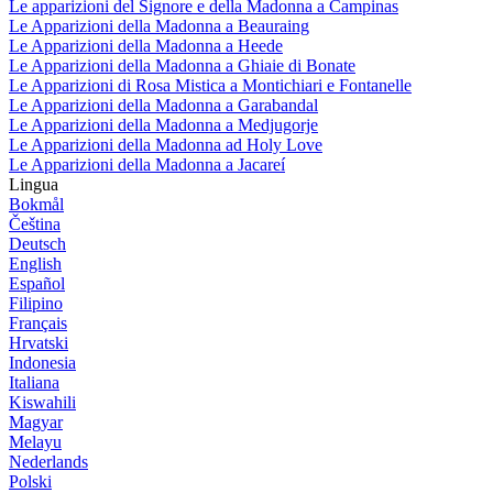
Le apparizioni del Signore e della Madonna a Campinas
Le Apparizioni della Madonna a Beauraing
Le Apparizioni della Madonna a Heede
Le Apparizioni della Madonna a Ghiaie di Bonate
Le Apparizioni di Rosa Mistica a Montichiari e Fontanelle
Le Apparizioni della Madonna a Garabandal
Le Apparizioni della Madonna a Medjugorje
Le Apparizioni della Madonna ad Holy Love
Le Apparizioni della Madonna a Jacareí
Lingua
Bokmål
Čeština
Deutsch
English
Español
Filipino
Français
Hrvatski
Indonesia
Italiana
Kiswahili
Magyar
Melayu
Nederlands
Polski