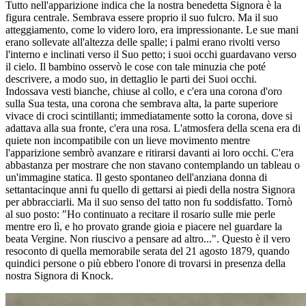
Tutto nell'apparizione indica che la nostra benedetta Signora è la
figura centrale. Sembrava essere proprio il suo fulcro. Ma il suo
atteggiamento, come lo videro loro, era impressionante. Le sue mani
erano sollevate all'altezza delle spalle; i palmi erano rivolti verso
l'interno e inclinati verso il Suo petto; i suoi occhi guardavano verso
il cielo. Il bambino osservò le cose con tale minuzia che poté
descrivere, a modo suo, in dettaglio le parti dei Suoi occhi.
Indossava vesti bianche, chiuse al collo, e c'era una corona d'oro
sulla Sua testa, una corona che sembrava alta, la parte superiore
vivace di croci scintillanti; immediatamente sotto la corona, dove si
adattava alla sua fronte, c'era una rosa. L'atmosfera della scena era di
quiete non incompatibile con un lieve movimento mentre
l'apparizione sembrò avanzare e ritirarsi davanti ai loro occhi. C'era
abbastanza per mostrare che non stavano contemplando un tableau o
un'immagine statica. Il gesto spontaneo dell'anziana donna di
settantacinque anni fu quello di gettarsi ai piedi della nostra Signora
per abbracciarli. Ma il suo senso del tatto non fu soddisfatto. Tornò
al suo posto: "Ho continuato a recitare il rosario sulle mie perle
mentre ero lì, e ho provato grande gioia e piacere nel guardare la
beata Vergine. Non riuscivo a pensare ad altro...". Questo è il vero
resoconto di quella memorabile serata del 21 agosto 1879, quando
quindici persone o più ebbero l'onore di trovarsi in presenza della
nostra Signora di Knock.