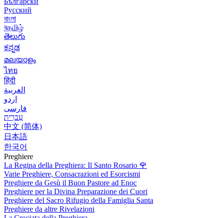
Български
Русский
বাংলা
বதமிழ்
తెలుగు
ಕನ್ನಡ
മലയാളം
ไทย
हिंदी
العربية
اردو
فارسی
עִברִית
中文 (简体)
日本語
한국어
Preghiere
La Regina della Preghiera: Il Santo Rosario
🌹
Varie Preghiere, Consacrazioni ed Esorcismi
Preghiere da Gesù il Buon Pastore ad Enoc
Preghiere per la Divina Preparazione dei Cuori
Preghiere del Sacro Rifugio della Famiglia Santa
Preghiere da altre Rivelazioni
La Crociata della Preghiera