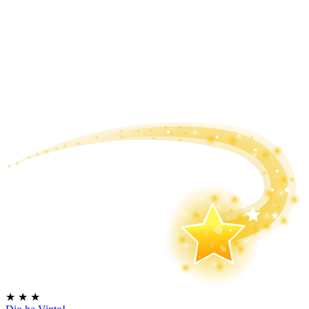
★
★
★