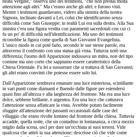
beata Vergine," osserva uno dei testimoni, "che non prestai molta
attenzione agli altri." Ma c'erano anche gli altri; e furono visti.
Mentre i testimoni guardavano, videro alla sinistra della nostra
Signora, inclinato davanti a Lei, colui che identificarono senza
difficoltà come San Giuseppe; in realtà Lui era sulla destra. Alla Sua
sinistra c'era una figura vestita con paramenti sacerdotali con cui ci
fu un po' di difficoltà nell'identificazione. Ma uno dei testimoni
riconobbe la figura come quella di San Giovanni Evangelista.
L'unico modo in cui poté farlo, secondo le sue stesse parole, era
attraverso il confronto con una statua già vista. Tuttavia notò una
differenza; l'uomo dell Apparizione indossava un mitra, non del tipo
comune ma uno corto che sappiamo essere caratteristico della
Chiesa Orientale. Fu lei a sussurrare che si trattava di San Giovanni;
gli altri erano convinti che potesse essere solo lui.
Dall'Apparizione sembrava emanare una luce misteriosa, scintillante
in vari punti come diamanti e fluendo dalle figure per estendersi
quasi fino all'altezza e alla larghezza del frontone. Ma era una luce
dolce, sebbene brillante, e argentea. Era una luce che catturava
l'attenzione senza affaticare la vista. Avrebbe potuto facilmente
sfuggire all'attenzione dei passanti occasionali dalle case del
villaggio che erano rivolte lontano dal frontone della chiesa. Tuttavia
accadde, quella notte, che un contadino in lontananza, a circa mezzo
miglio dalla scena, uscì per dare un'occhiata ai suoi terreni. Vide
qualcosa che attirò la sua attenzione; descrisse ciò che vide come