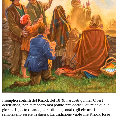
I semplici abitanti del Knock del 1879, nascosti qui nell'Ovest
dell'Irlanda, non avrebbero mai potuto prevedere il culmine di quel
giorno d'agosto quando, per tutta la giornata, gli elementi
sembravano essere in guerra. La tradizione vuole che Knock fosse