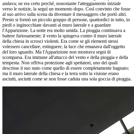
andava; ne era certo perché, nonostante l'atteggiamento iniziale
verso le notizie, la seguì un momento dopo. Così convinto che fosse
al suo arrivo sulla scena da diventare il messaggero che portò altri.
Presto si formò un piccolo gruppo di persone, quattordici in tutto, in
piedi o inginocchiate davanti al muro laterale e a guardare
l'Apparizione. La notte era molto umida. La pioggia continuava a
battere furiosamente; il vento la spingeva contro il muro laterale
della chiesa in scrosci violenti. Era come se gli elementi stessi
volessero cancellare, estinguere, la luce che emanava dall'oggetto
del loro sguardo. Ma l'Apparizione non mostrava segni di
scomparsa. Era immune all'attacco del vento e della pioggia e della
tempesta. Non offriva protezione agli spettatori, uno dei quali
descrisse il suo stato come quello di essere completamente bagnato;
ma il muro laterale della chiesa e la terra sotto la visione erano
asciutti, asciutti come se non fosse caduta una sola goccia di pioggia.