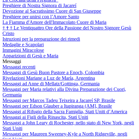
Preghiere di Nostra Signora di Jacareí
Devozione al Sacratissimo Cuore di San Giuseppe
Preghiere per unirsi con l’Amore Santo
La Fiamma d'Amore dell'Immacolato Cuore di Maria
†
†
†
Le Ventiquattro Ore della Passione del Nostro Signore Gesù
Cristo
Istruzioni per la preparazione dei rimedi
Medaglie e Scapolari
Immagini Miracolose
Apparizioni di Gesù e Maria
Messaggi
Messaggi recenti
Messaggi di Gesù Buon Pastore a Enoch, Colombia
Rivelazioni Mariane a Luz de María, Argentina
Messaggi ad Anne di Mellatz/Gottinga, Germania
Messaggi per Maria relativi alla Divina Preparazione dei Cuori,
Germania
Messaggi per Marcos Tadeu Teixeira a Jacareí SP, Brasile
Messaggi per Edson Glauber a Itapiranga (AM], Brasile
Messaggi al Rifugio della Sacra Famiglia, Stati Uniti d’America
Messaggi ai Figli della Rinascita, Stati Uniti
Messaggi a John Leary di Rochester, nello stato di New York, negli
Stati Uniti
Messaggi per Maureen Sweeney-Kyle a North Ridgeville, negli