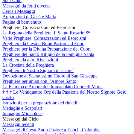
Stati Uniti
Messaggi da fonti diverse
Cerca i Messaggi
Apparizioni di Gesù e Maria
Pagina di benvenuto
Preghiere, Consacrazioni ed Esorcismi
La Regina della Preghiera: Il Santo Rosario
🌹
Varie Preghiere, Consacrazioni ed Esorcismi
Preghiere da Gesù il Buon Pastore ad Enoc
Preghiere per la Divina Preparazione dei Cuori
Preghiere del Sacro Rifugio della Famiglia Santa
Preghiere da altre Rivelazioni
La Crociata della Preghiera
Preghiere di Nostra Signora di Jacareí
Devozione al Sacratissimo Cuore di San Giuseppe
Preghiere per unirsi con l’Amore Santo
La Fiamma d'Amore dell'Immacolato Cuore di Maria
†
†
†
Le Ventiquattro Ore della Passione del Nostro Signore Gesù
Cristo
Istruzioni per la preparazione dei rimedi
Medaglie e Scapolari
Immagini Miracolose
Messaggi dal Cielo
Messaggi recenti
Messaggi di Gesù Buon Pastore a Enoch, Colombia