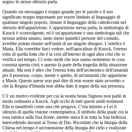
segno; lo stesso silenzio parla.
Quando un messaggio è troppo grande per le parole e il suo
significato troppo importante per essere limitato al linguaggio di
qualsiasi singolo popolo, rimane il linguaggio della cattolicesità nel
silenzio dell'apparizione. L'apparizione stessa parla, la simbologia di
Knock è sconvolgente, ed è un'apparizione e una simbologia tali che
nessun artista umano, tanto meno quindici persone del contado,
avrebbe potuto riunire nell'unità di un singolo disegno. L'artefice è
Maria. Ella vorrebbe farci vedere, nell'apocalisse di Knock, l'eterno
esito di quella lotta che è la crisi all'interno di ogni altra crisi che si
verifica nel tempo. Ci sono molti che non sanno nemmeno in cosa
consista questa crisi; e questo fa parte della tragedia della situazione
attuale. Ma non è altro che l'eterna lotta dell'arcinemico dell'umanità
per il possesso, corpo, mente e spirito, di un'umanità che appartiene
a Maria. Questo paese non può dire di non essere stato avvertito o
che la Regina d'Irlanda non abbia dato il segno della sua presenza.
C'è un motivo evidente per cui la nostra beata Signora non parlò in
modo ordinario a Knock. Agli occhi di tutti questi umili testimoni
Ella si manifestò come una che pregava. C'era intorno a Lei il
silenzio di quella visione contemplativa, il simbolo della quale era la
rosa mistica sulla Sua fronte, mentre stava lì in tutta la Sua bellezza
intercedendo davanti al Trono di Dio. Ricordate che la liturgia della
Chiesa nel tempo è un'estensione della liturgia del cielo e realizzate