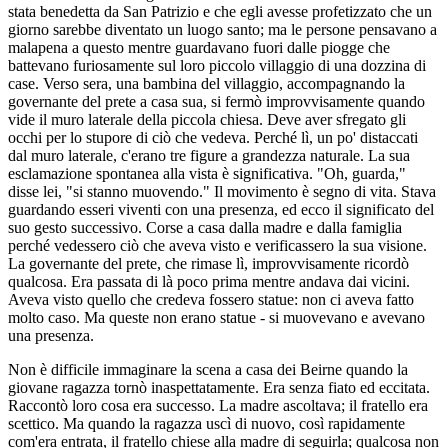
stata benedetta da San Patrizio e che egli avesse profetizzato che un
giorno sarebbe diventato un luogo santo; ma le persone pensavano a
malapena a questo mentre guardavano fuori dalle piogge che
battevano furiosamente sul loro piccolo villaggio di una dozzina di
case. Verso sera, una bambina del villaggio, accompagnando la
governante del prete a casa sua, si fermò improvvisamente quando
vide il muro laterale della piccola chiesa. Deve aver sfregato gli
occhi per lo stupore di ciò che vedeva. Perché lì, un po' distaccati
dal muro laterale, c'erano tre figure a grandezza naturale. La sua
esclamazione spontanea alla vista è significativa. "Oh, guarda,"
disse lei, "si stanno muovendo." Il movimento è segno di vita. Stava
guardando esseri viventi con una presenza, ed ecco il significato del
suo gesto successivo. Corse a casa dalla madre e dalla famiglia
perché vedessero ciò che aveva visto e verificassero la sua visione.
La governante del prete, che rimase lì, improvvisamente ricordò
qualcosa. Era passata di là poco prima mentre andava dai vicini.
Aveva visto quello che credeva fossero statue: non ci aveva fatto
molto caso. Ma queste non erano statue - si muovevano e avevano
una presenza.
Non è difficile immaginare la scena a casa dei Beirne quando la
giovane ragazza tornò inaspettatamente. Era senza fiato ed eccitata.
Raccontò loro cosa era successo. La madre ascoltava; il fratello era
scettico. Ma quando la ragazza uscì di nuovo, così rapidamente
com'era entrata, il fratello chiese alla madre di seguirla; qualcosa non