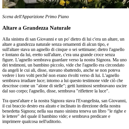
Scena dell'Apparizione Primo Piano
Altare a Grandezza Naturale
Alla sinistra di san Giovanni e un po' dietro di lui c'era un altare, un
altare a grandezza naturale senza ornamenti di alcun tipo, e
sull'altare stava un agnello di cinque o sei settimane; dietro l'agnello
e lontano da lui, eretto sull'altare, c'era una grande croce senza
figure. L'agnello sembrava guardare verso la nostra Signora. Ma uno
dei testimoni, un bambino piccolo, vide che l'agnello era circondato
da angeli le cui ali, disse, stavano sbattendo, anche se non poteva
vedere i loro volti perché non erano rivolti verso di lui. L'agnello
sembrava irradiare luce; intorno a lui questo testimone vide ciò che
descrisse come un "alone di stelle"; getti luminosi sembravano uscire
dal suo corpo; l'agnello, disse, sembrava "riflettere la luce".
Tra quest'altare e la nostra Signora stava l'Evangelista, san Giovanni,
il cui braccio destro era alzato e inclinato in direzione della nostra
benedetta Signora; nella sua mano sinistra teneva un libro "le righe e
le lettere" del quale il bambino vide; e sembrava predicare e
imprimere qualcosa nell'uditorio.