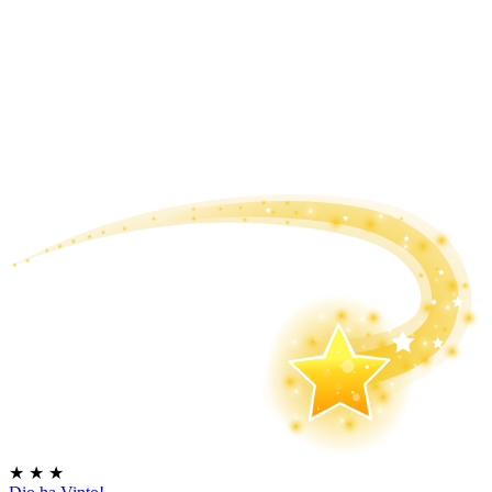
★
★
★