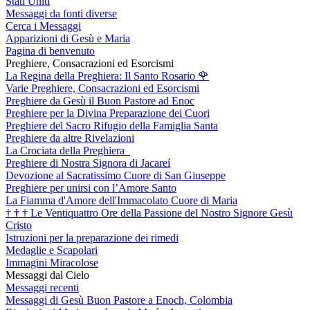
Stati Uniti
Messaggi da fonti diverse
Cerca i Messaggi
Apparizioni di Gesù e Maria
Pagina di benvenuto
Preghiere, Consacrazioni ed Esorcismi
La Regina della Preghiera: Il Santo Rosario
🌹
Varie Preghiere, Consacrazioni ed Esorcismi
Preghiere da Gesù il Buon Pastore ad Enoc
Preghiere per la Divina Preparazione dei Cuori
Preghiere del Sacro Rifugio della Famiglia Santa
Preghiere da altre Rivelazioni
La Crociata della Preghiera
Preghiere di Nostra Signora di Jacareí
Devozione al Sacratissimo Cuore di San Giuseppe
Preghiere per unirsi con l’Amore Santo
La Fiamma d'Amore dell'Immacolato Cuore di Maria
†
†
†
Le Ventiquattro Ore della Passione del Nostro Signore Gesù
Cristo
Istruzioni per la preparazione dei rimedi
Medaglie e Scapolari
Immagini Miracolose
Messaggi dal Cielo
Messaggi recenti
Messaggi di Gesù Buon Pastore a Enoch, Colombia