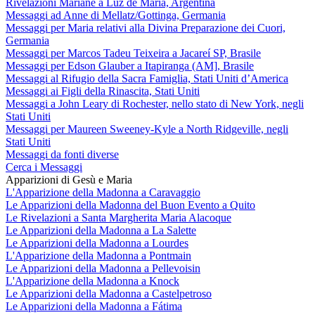
Rivelazioni Mariane a Luz de María, Argentina
Messaggi ad Anne di Mellatz/Gottinga, Germania
Messaggi per Maria relativi alla Divina Preparazione dei Cuori,
Germania
Messaggi per Marcos Tadeu Teixeira a Jacareí SP, Brasile
Messaggi per Edson Glauber a Itapiranga (AM], Brasile
Messaggi al Rifugio della Sacra Famiglia, Stati Uniti d’America
Messaggi ai Figli della Rinascita, Stati Uniti
Messaggi a John Leary di Rochester, nello stato di New York, negli
Stati Uniti
Messaggi per Maureen Sweeney-Kyle a North Ridgeville, negli
Stati Uniti
Messaggi da fonti diverse
Cerca i Messaggi
Apparizioni di Gesù e Maria
L'Apparizione della Madonna a Caravaggio
Le Apparizioni della Madonna del Buon Evento a Quito
Le Rivelazioni a Santa Margherita Maria Alacoque
Le Apparizioni della Madonna a La Salette
Le Apparizioni della Madonna a Lourdes
L'Apparizione della Madonna a Pontmain
Le Apparizioni della Madonna a Pellevoisin
L'Apparizione della Madonna a Knock
Le Apparizioni della Madonna a Castelpetroso
Le Apparizioni della Madonna a Fátima