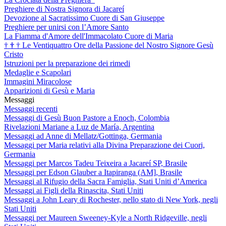
Preghiere di Nostra Signora di Jacareí
Devozione al Sacratissimo Cuore di San Giuseppe
Preghiere per unirsi con l’Amore Santo
La Fiamma d'Amore dell'Immacolato Cuore di Maria
†
†
†
Le Ventiquattro Ore della Passione del Nostro Signore Gesù
Cristo
Istruzioni per la preparazione dei rimedi
Medaglie e Scapolari
Immagini Miracolose
Apparizioni di Gesù e Maria
Messaggi
Messaggi recenti
Messaggi di Gesù Buon Pastore a Enoch, Colombia
Rivelazioni Mariane a Luz de María, Argentina
Messaggi ad Anne di Mellatz/Gottinga, Germania
Messaggi per Maria relativi alla Divina Preparazione dei Cuori,
Germania
Messaggi per Marcos Tadeu Teixeira a Jacareí SP, Brasile
Messaggi per Edson Glauber a Itapiranga (AM], Brasile
Messaggi al Rifugio della Sacra Famiglia, Stati Uniti d’America
Messaggi ai Figli della Rinascita, Stati Uniti
Messaggi a John Leary di Rochester, nello stato di New York, negli
Stati Uniti
Messaggi per Maureen Sweeney-Kyle a North Ridgeville, negli