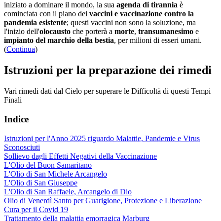
iniziato a dominare il mondo, la sua
agenda di tirannia
è
cominciata con il piano dei
vaccini e vaccinazione contro la
pandemia esistente
; questi vaccini non sono la soluzione, ma
l'inizio dell'
olocausto
che porterà a
morte
,
transumanesimo
e
impianto del marchio della bestia
, per milioni di esseri umani.
(
Continua
)
Istruzioni per la preparazione dei rimedi
Vari rimedi dati dal Cielo per superare le Difficoltà di questi Tempi
Finali
Indice
Istruzioni per l'Anno 2025 riguardo Malattie, Pandemie e Virus
Sconosciuti
Sollievo dagli Effetti Negativi della Vaccinazione
L'Olio del Buon Samaritano
L'Olio di San Michele Arcangelo
L'Olio di San Giuseppe
L'Olio di San Raffaele, Arcangelo di Dio
Olio di Venerdì Santo per Guarigione, Protezione e Liberazione
Cura per il Covid 19
Trattamento della malattia emorragica Marburg