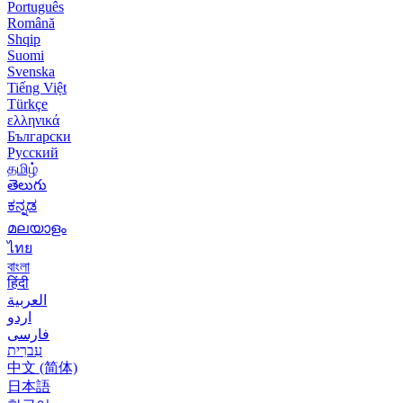
Português
Română
Shqip
Suomi
Svenska
Tiếng Việt
Türkçe
ελληνικά
Български
Русский
தமிழ்
తెలుగు
ಕನ್ನಡ
മലയാളം
ไทย
বাংলা
हिंदी
العربية
اردو
فارسی
עִברִית
中文 (简体)
日本語