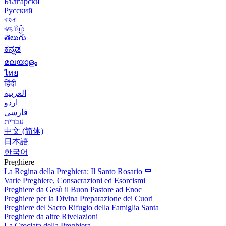
Български
Русский
বাংলা
বதமிழ்
తెలుగు
ಕನ್ನಡ
മലയാളം
ไทย
हिंदी
العربية
اردو
فارسی
עִברִית
中文 (简体)
日本語
한국어
Preghiere
La Regina della Preghiera: Il Santo Rosario
🌹
Varie Preghiere, Consacrazioni ed Esorcismi
Preghiere da Gesù il Buon Pastore ad Enoc
Preghiere per la Divina Preparazione dei Cuori
Preghiere del Sacro Rifugio della Famiglia Santa
Preghiere da altre Rivelazioni
La Crociata della Preghiera