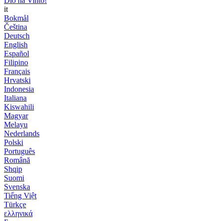
Dio ha Vinto!
it
Bokmål
Čeština
Deutsch
English
Español
Filipino
Français
Hrvatski
Indonesia
Italiana
Kiswahili
Magyar
Melayu
Nederlands
Polski
Português
Română
Shqip
Suomi
Svenska
Tiếng Việt
Türkçe
ελληνικά