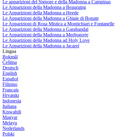
Le apparizioni del Signore e della Madonna a Campinas
Le Apparizioni della Madonna a Beauraing
Le Apparizioni della Madonna a Heede
Le Apparizioni della Madonna a Ghiaie di Bonate
Le Apparizioni di Rosa Mistica a Montichiari e Fontanelle
Le Apparizioni della Madonna a Garabandal
Le Apparizioni della Madonna a Medjugorje
Le Apparizioni della Madonna ad Holy Love
Le Apparizioni della Madonna a Jacareí
Lingua
Bokmål
Čeština
Deutsch
English
Español
Filipino
Français
Hrvatski
Indonesia
Italiana
Kiswahili
Magyar
Melayu
Nederlands
Polski