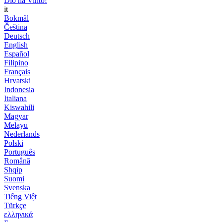
Dio ha Vinto!
it
Bokmål
Čeština
Deutsch
English
Español
Filipino
Français
Hrvatski
Indonesia
Italiana
Kiswahili
Magyar
Melayu
Nederlands
Polski
Português
Română
Shqip
Suomi
Svenska
Tiếng Việt
Türkçe
ελληνικά