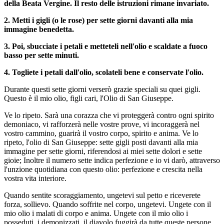
della Beata Vergine. Il resto delle istruzioni rimane invariato.
2. Metti i gigli (o le rose) per sette giorni davanti alla mia
immagine benedetta.
3. Poi, sbucciate i petali e metteteli nell'olio e scaldate a fuoco
basso per sette minuti.
4. Togliete i petali dall'olio, scolateli bene e conservate l'olio.
Durante questi sette giorni verserò grazie speciali su quei gigli.
Questo è il mio olio, figli cari, l'Olio di San Giuseppe.
Ve lo ripeto. Sarà una corazza che vi proteggerà contro ogni spirito
demoniaco, vi rafforzerà nelle vostre prove, vi incoraggerà nel
vostro cammino, guarirà il vostro corpo, spirito e anima. Ve lo
ripeto, l'olio di San Giuseppe: sette gigli posti davanti alla mia
immagine per sette giorni, riferendosi ai miei sette dolori e sette
gioie; Inoltre il numero sette indica perfezione e io vi darò, attraverso
l'unzione quotidiana con questo olio: perfezione e crescita nella
vostra vita interiore.
Quando sentite scoraggiamento, ungetevi sul petto e riceverete
forza, sollievo. Quando soffrite nel corpo, ungetevi. Ungete con il
mio olio i malati di corpo e anima. Ungete con il mio olio i
posseduti, i demonizzati, il diavolo fuggirà da tutte queste persone