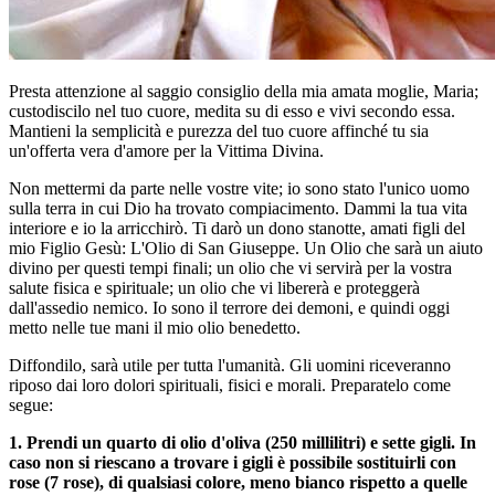
Presta attenzione al saggio consiglio della mia amata moglie, Maria;
custodiscilo nel tuo cuore, medita su di esso e vivi secondo essa.
Mantieni la semplicità e purezza del tuo cuore affinché tu sia
un'offerta vera d'amore per la Vittima Divina.
Non mettermi da parte nelle vostre vite; io sono stato l'unico uomo
sulla terra in cui Dio ha trovato compiacimento. Dammi la tua vita
interiore e io la arricchirò. Ti darò un dono stanotte, amati figli del
mio Figlio Gesù: L'Olio di San Giuseppe. Un Olio che sarà un aiuto
divino per questi tempi finali; un olio che vi servirà per la vostra
salute fisica e spirituale; un olio che vi libererà e proteggerà
dall'assedio nemico. Io sono il terrore dei demoni, e quindi oggi
metto nelle tue mani il mio olio benedetto.
Diffondilo, sarà utile per tutta l'umanità. Gli uomini riceveranno
riposo dai loro dolori spirituali, fisici e morali. Preparatelo come
segue:
1. Prendi un quarto di olio d'oliva (250 millilitri) e sette gigli. In
caso non si riescano a trovare i gigli è possibile sostituirli con
rose (7 rose), di qualsiasi colore, meno bianco rispetto a quelle