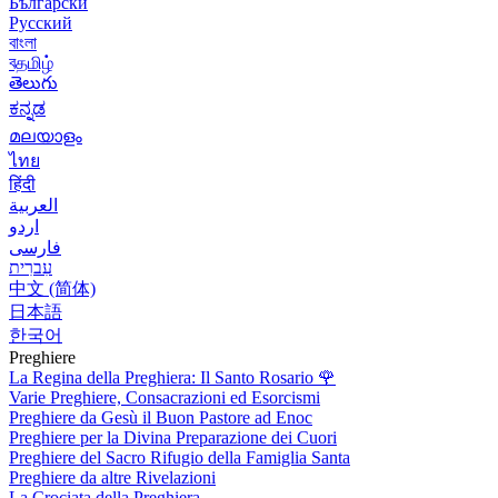
Български
Русский
বাংলা
বதமிழ்
తెలుగు
ಕನ್ನಡ
മലയാളം
ไทย
हिंदी
العربية
اردو
فارسی
עִברִית
中文 (简体)
日本語
한국어
Preghiere
La Regina della Preghiera: Il Santo Rosario
🌹
Varie Preghiere, Consacrazioni ed Esorcismi
Preghiere da Gesù il Buon Pastore ad Enoc
Preghiere per la Divina Preparazione dei Cuori
Preghiere del Sacro Rifugio della Famiglia Santa
Preghiere da altre Rivelazioni
La Crociata della Preghiera