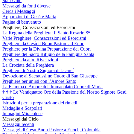
Stati Uniti
Messaggi da fonti diverse
Cerca i Messaggi
Apparizioni di Gesù e Maria
Pagina di benvenuto
Preghiere, Consacrazioni ed Esorcismi
La Regina della Preghiera: Il Santo Rosario
🌹
Varie Preghiere, Consacrazioni ed Esorcismi
Preghiere da Gesù il Buon Pastore ad Enoc
Preghiere per la Divina Preparazione dei Cuori
Preghiere del Sacro Rifugio della Famiglia Santa
Preghiere da altre Rivelazioni
La Crociata della Preghiera
Preghiere di Nostra Signora di Jacareí
Devozione al Sacratissimo Cuore di San Giuseppe
Preghiere per unirsi con l’Amore Santo
La Fiamma d'Amore dell'Immacolato Cuore di Maria
†
†
†
Le Ventiquattro Ore della Passione del Nostro Signore Gesù
Cristo
Istruzioni per la preparazione dei rimedi
Medaglie e Scapolari
Immagini Miracolose
Messaggi dal Cielo
Messaggi recenti
Messaggi di Gesù Buon Pastore a Enoch, Colombia