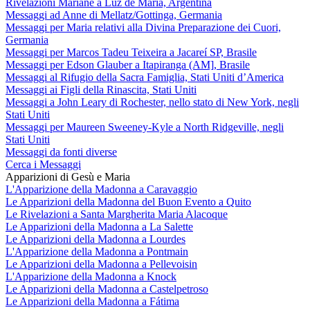
Rivelazioni Mariane a Luz de María, Argentina
Messaggi ad Anne di Mellatz/Gottinga, Germania
Messaggi per Maria relativi alla Divina Preparazione dei Cuori,
Germania
Messaggi per Marcos Tadeu Teixeira a Jacareí SP, Brasile
Messaggi per Edson Glauber a Itapiranga (AM], Brasile
Messaggi al Rifugio della Sacra Famiglia, Stati Uniti d’America
Messaggi ai Figli della Rinascita, Stati Uniti
Messaggi a John Leary di Rochester, nello stato di New York, negli
Stati Uniti
Messaggi per Maureen Sweeney-Kyle a North Ridgeville, negli
Stati Uniti
Messaggi da fonti diverse
Cerca i Messaggi
Apparizioni di Gesù e Maria
L'Apparizione della Madonna a Caravaggio
Le Apparizioni della Madonna del Buon Evento a Quito
Le Rivelazioni a Santa Margherita Maria Alacoque
Le Apparizioni della Madonna a La Salette
Le Apparizioni della Madonna a Lourdes
L'Apparizione della Madonna a Pontmain
Le Apparizioni della Madonna a Pellevoisin
L'Apparizione della Madonna a Knock
Le Apparizioni della Madonna a Castelpetroso
Le Apparizioni della Madonna a Fátima