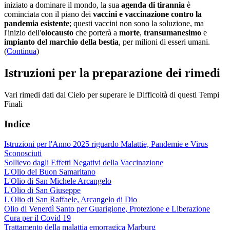
iniziato a dominare il mondo, la sua
agenda di tirannia
è
cominciata con il piano dei
vaccini e vaccinazione contro la
pandemia esistente
; questi vaccini non sono la soluzione, ma
l'inizio dell'
olocausto
che porterà a
morte
,
transumanesimo
e
impianto del marchio della bestia
, per milioni di esseri umani.
(
Continua
)
Istruzioni per la preparazione dei rimedi
Vari rimedi dati dal Cielo per superare le Difficoltà di questi Tempi
Finali
Indice
Istruzioni per l'Anno 2025 riguardo Malattie, Pandemie e Virus
Sconosciuti
Sollievo dagli Effetti Negativi della Vaccinazione
L'Olio del Buon Samaritano
L'Olio di San Michele Arcangelo
L'Olio di San Giuseppe
L'Olio di San Raffaele, Arcangelo di Dio
Olio di Venerdì Santo per Guarigione, Protezione e Liberazione
Cura per il Covid 19
Trattamento della malattia emorragica Marburg