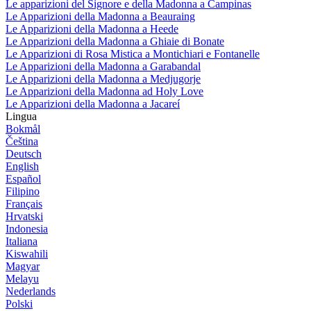
Le apparizioni del Signore e della Madonna a Campinas
Le Apparizioni della Madonna a Beauraing
Le Apparizioni della Madonna a Heede
Le Apparizioni della Madonna a Ghiaie di Bonate
Le Apparizioni di Rosa Mistica a Montichiari e Fontanelle
Le Apparizioni della Madonna a Garabandal
Le Apparizioni della Madonna a Medjugorje
Le Apparizioni della Madonna ad Holy Love
Le Apparizioni della Madonna a Jacareí
Lingua
Bokmål
Čeština
Deutsch
English
Español
Filipino
Français
Hrvatski
Indonesia
Italiana
Kiswahili
Magyar
Melayu
Nederlands
Polski