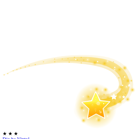
★
★
★