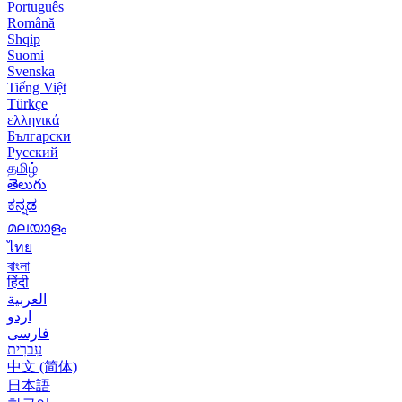
Português
Română
Shqip
Suomi
Svenska
Tiếng Việt
Türkçe
ελληνικά
Български
Русский
தமிழ்
తెలుగు
ಕನ್ನಡ
മലയാളം
ไทย
বাংলা
हिंदी
العربية
اردو
فارسی
עִברִית
中文 (简体)
日本語