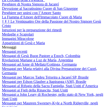
Preghiere di Nostra Signora di Jacareí
Devozione al Sacratissimo Cuore di San Giuseppe
Preghiere per unirsi con l’Amore Santo
La Fiamma d'Amore dell'Immacolato Cuore di Maria
†
†
†
Le Ventiquattro Ore della Passione del Nostro Signore Gesù
Cristo
Istruzioni per la preparazione dei rimedi
Medaglie e Scapolari
Immagini Miracolose
Apparizioni di Gesù e Maria
Messaggi
Messaggi recenti
Messaggi di Gesù Buon Pastore a Enoch, Colombia
Rivelazioni Mariane a Luz de María, Argentina
Messaggi ad Anne di Mellatz/Gottinga, Germania
Messaggi per Maria relativi alla Divina Preparazione dei Cuori,
Germania
Messaggi per Marcos Tadeu Teixeira a Jacareí SP, Brasile
Messaggi per Edson Glauber a Itapiranga (AM], Brasile
Messaggi al Rifugio della Sacra Famiglia, Stati Uniti d’America
Messaggi ai Figli della Rinascita, Stati Uniti
Messaggi a John Leary di Rochester, nello stato di New York, negli
Stati Uniti
Messaggi per Maureen Sweeney-Kyle a North Ridgeville, negli