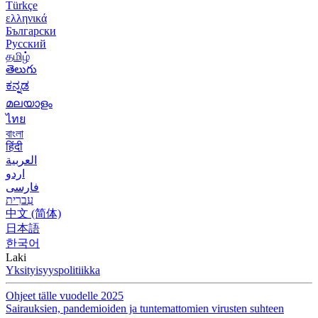
Türkçe
ελληνικά
Български
Русский
தமிழ்
తెలుగు
ಕನ್ನಡ
മലയാളം
ไทย
বাংলা
हिंदी
العربية
اردو
فارسی
עִברִית
中文 (简体)
日本語
한국어
Laki
Yksityisyyspolitiikka
Ohjeet tälle vuodelle 2025
Sairauksien, pandemioiden ja tuntemattomien virusten suhteen