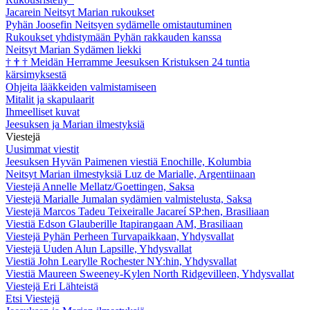
Jacarein Neitsyt Marian rukoukset
Pyhän Joosefin Neitsyen sydämelle omistautuminen
Rukoukset yhdistymään Pyhän rakkauden kanssa
Neitsyt Marian Sydämen liekki
†
†
†
Meidän Herramme Jeesuksen Kristuksen 24 tuntia
kärsimyksestä
Ohjeita lääkkeiden valmistamiseen
Mitalit ja skapulaarit
Ihmeelliset kuvat
Jeesuksen ja Marian ilmestyksiä
Viestejä
Uusimmat viestit
Jeesuksen Hyvän Paimenen viestiä Enochille, Kolumbia
Neitsyt Marian ilmestyksiä Luz de Marialle, Argentiinaan
Viestejä Annelle Mellatz/Goettingen, Saksa
Viestejä Marialle Jumalan sydämien valmistelusta, Saksa
Viestejä Marcos Tadeu Teixeiralle Jacareí SP:hen, Brasiliaan
Viestiä Edson Glauberille Itapirangaan AM, Brasiliaan
Viestejä Pyhän Perheen Turvapaikkaan, Yhdysvallat
Viestejä Uuden Alun Lapsille, Yhdysvallat
Viestiä John Learylle Rochester NY:hin, Yhdysvallat
Viestiä Maureen Sweeney-Kylen North Ridgevilleen, Yhdysvallat
Viestejä Eri Lähteistä
Etsi Viestejä