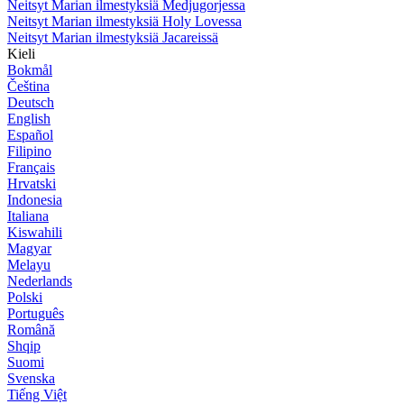
Neitsyt Marian ilmestyksiä Medjugorjessa
Neitsyt Marian ilmestyksiä Holy Lovessa
Neitsyt Marian ilmestyksiä Jacareissä
Kieli
Bokmål
Čeština
Deutsch
English
Español
Filipino
Français
Hrvatski
Indonesia
Italiana
Kiswahili
Magyar
Melayu
Nederlands
Polski
Português
Română
Shqip
Suomi
Svenska
Tiếng Việt