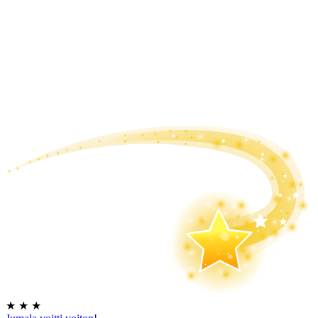
★
★
★