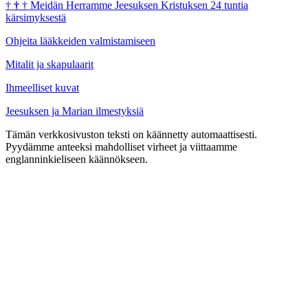
†
†
†
Meidän Herramme Jeesuksen Kristuksen 24 tuntia
kärsimyksestä
Ohjeita lääkkeiden valmistamiseen
Mitalit ja skapulaarit
Ihmeelliset kuvat
Jeesuksen ja Marian ilmestyksiä
Tämän verkkosivuston teksti on käännetty automaattisesti.
Pyydämme anteeksi mahdolliset virheet ja viittaamme
englanninkieliseen käännökseen.