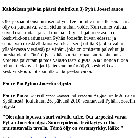
Kahdeksan päivän päästä (huhtikuu 3) Pyhä Joosef sanoo:
Olet jo saanut ensimmäisen öljyn. Tee monille ihmisille sen. Tämä
öljy on parantava, se on sielun rauhan voide. Kun tunnet vaivaa,
sovella sitä rintasi ja saat rauhaa. Öljy ja liljat tulee asettaa
keskiviikkona (siunaavan Pyhän Joosefin kuvan edessä) ja
seuraavana keskiviikkona valmistaa sen (kohtia 3 ja 4 kuvaillut
ylläolevassa viestissä) päivänäni, joka on omistettu palveluni ja
hurskaudeni. Tämä öljy sisältää suurta armaa, suurta siunausta.
Voidella päivittäin ja pidä varasto tästä öljystä. Älä unohda tuoda
minun tuoksuvia liljani ja tee enemmän öljyä, keskiviikosta
keskiviikkoon, jotta sinulla on tarpeeksi varaa.
Padre Pio Pyhän Joosefin öljystä
Padre Pio
sanoo erillisessä osassa puheessaan Augustinelle Jumalan
Sydämestä, joulukuun 26. päivänä 2010, seuraavasti Pyhän Joosefin
öljystä:
"Olet ajan lopussa, suuri vaivailu tulee. Ota tarpeeksi varaa
Pyhän Joosefin öljyä. Suuri epidemia levittäytyy ruttoa
muistuttavalla tavalla. Tämä öljy on vastamyrkky, lääke."