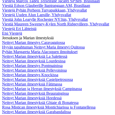
Viestejä Marcos Tadeu Teixeiralle Jacareí SP:hen, Brasiliaan
Viestiä Edson Glauberille Itapirangaan AM, Brasiliaan
Viestejä Pyhän Perheen Turvapaikkaan, Yhdysvallat
Viestejä Uuden Alun Lapsille, Yhdysvallat
Viestiä John Learylle Rochester NY:hin, Yhdysvallat
Viestiä Maureen Sweeney-Kylen North Ridgevilleen, Yhdysvallat
Viestejä Eri Lähteistä
Etsi Viestejä
Jeesuksen ja Marian ilmestyksiä
Neitsyt Marian ilmestys Caravaggiossa
Hyvän tapahtuman Neitsyt Maria ilmestyi Quitossa
Pyhän Margareta Maria Alacoquen ilmoitukset
Neitsyt Marian ilmestyksiä La Salettessä
Neitsyt Marian ilmestyksiä Lourdesissa
Neitsyt Marian ilmestys Pontmainissa
Neitsyt Marian ilmestyksiä Pellevoisissa
Neitsyt Marian ilmestys Knockissa
Neitsyt Marian ilmestyksiä Castelpetrosossa
Neitsyt Marian ilmestyksiä Fátimassa
Neitsyt Marian ja Herran ilmestyksiä Campinassa
Neitsyt Marian ilmestyksiä Beauraingissa
Neitsyt Marian ilmestyksiä Heedessä
Neitsyt Marian ilmestyksiä Ghiaie di Bonatessa
Rosa Mistican ilmestyksiä Montichiarissa ja Fontanellessa
Neitsyt Marian ilmestyksiä Garabandalissa