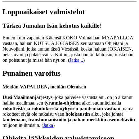
Loppuaikaiset valmistelut
Tärkeä Jumalan Isän kehotus kaikille!
Ennen kuin vapautan Kätensä KOKO Voimallaan MAAPALLOA
vastaan, haluan KUTSUA JOKAISEN seuraamaan Ohjeitani ja
Neuvojiani, jotka annan tässä Viestissä, koska haluan JOKAISEN,
pelastuvan ja palatsevansa Kotiini, josta hän on lähtöisin, mistä hän
on poistunut ja missä hän nyt on.
(
Jatka...
)
Punainen varoitus
Meidän VAPAUDEN, meidän Olemisen
Uusi Maailmanjärjestys
, joka palvelee vastustajani, on jo alkanut
hallita maailmaa, sen
tyrannia-ohjelma
alkoi suunnitelmalla
rokotteista ja rokotuksesta nykyisen pandemian vastaan
; nämä
rokotteet eivät ole ratkaisu vaan
holokaustin
alku, joka johtaa
kuolemaan
,
transhumanismiin
ja
pahan merkkiin asennettaviin
miljooniin ihmisiin. (
Jatka
)
Ohjeita lääkkeiden valmistamiseen