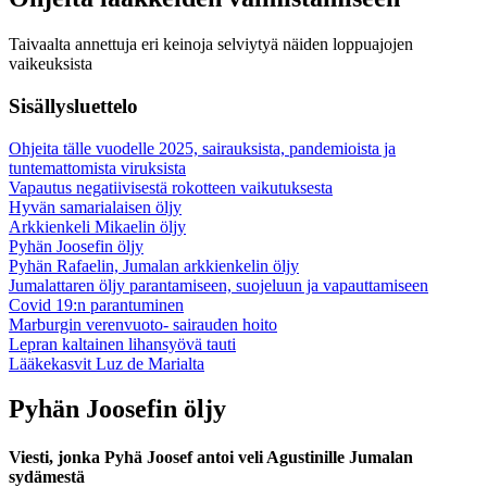
Taivaalta annettuja eri keinoja selviytyä näiden loppuajojen
vaikeuksista
Sisällysluettelo
Ohjeita tälle vuodelle 2025, sairauksista, pandemioista ja
tuntemattomista viruksista
Vapautus negatiivisestä rokotteen vaikutuksesta
Hyvän samarialaisen öljy
Arkkienkeli Mikaelin öljy
Pyhän Joosefin öljy
Pyhän Rafaelin, Jumalan arkkienkelin öljy
Jumalattaren öljy parantamiseen, suojeluun ja vapauttamiseen
Covid 19:n parantuminen
Marburgin verenvuoto- sairauden hoito
Lepran kaltainen lihansyövä tauti
Lääkekasvit Luz de Marialta
Pyhän Joosefin öljy
Viesti, jonka Pyhä Joosef antoi veli Agustinille Jumalan
sydämestä