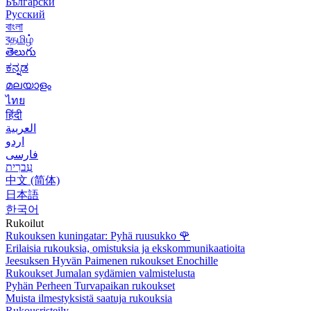
Български
Русский
বাংলা
বதமிழ்
తెలుగు
ಕನ್ನಡ
മലയാളം
ไทย
हिंदी
العربية
اردو
فارسی
עִברִית
中文 (简体)
日本語
한국어
Rukoilut
Rukouksen kuningatar: Pyhä ruusukko
🌹
Erilaisia rukouksia, omistuksia ja ekskommunikaatioita
Jeesuksen Hyvän Paimenen rukoukset Enochille
Rukoukset Jumalan sydämien valmistelusta
Pyhän Perheen Turvapaikan rukoukset
Muista ilmestyksistä saatuja rukouksia
Rukousristeily