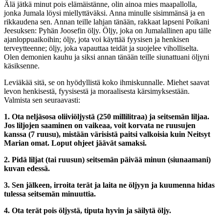
Älä jätkä minut pois elämäistänne, olin ainoa mies maapallolla,
jonka Jumala löysi miellyttäväksi. Anna minulle sisimmänsä ja en
rikkaudena sen. Annan teille lahjan tänään, rakkaat lapseni Poikani
Jeesuksen: Pyhän Joosefin öljy. Öljy, joka on Jumalallinen apu tälle
ajanloppuaikoihin; öljy, jota voi käyttää fyysisen ja henkisen
terveytteenne; öljy, joka vapauttaa teidät ja suojelee viholliselta.
Olen demonien kauhu ja siksi annan tänään teille siunattuani öljyni
käsiksenne.
Leviäkää sitä, se on hyödyllistä koko ihmiskunnalle. Miehet saavat
levon henkisestä, fyysisestä ja moraalisesta kärsimyksestään.
Valmista sen seuraavasti:
1. Ota neljäsosa oliiviöljystä (250 millilitraa) ja seitsemän liljaa.
Jos liljojen saaminen on vaikeaa, voit korvata ne ruusujen
kanssa (7 ruusu), mistään värisistä paitsi valkoisia kuin Neitsyt
Marian omat. Loput ohjeet jäävät samaksi.
2. Pidä liljat (tai ruusun) seitsemän päivää minun (siunaamani)
kuvan edessä.
3. Sen jälkeen, irroita terät ja laita ne öljyyn ja kuumenna hidas
tulessa seitsemän minuuttia.
4. Ota terät pois öljystä, tiputa hyvin ja säilytä öljy.