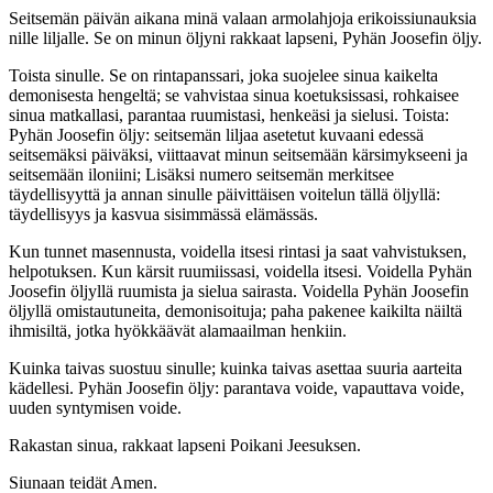
Seitsemän päivän aikana minä valaan armolahjoja erikoissiunauksia
nille liljalle. Se on minun öljyni rakkaat lapseni, Pyhän Joosefin öljy.
Toista sinulle. Se on rintapanssari, joka suojelee sinua kaikelta
demonisesta hengeltä; se vahvistaa sinua koetuksissasi, rohkaisee
sinua matkallasi, parantaa ruumistasi, henkeäsi ja sielusi. Toista:
Pyhän Joosefin öljy: seitsemän liljaa asetetut kuvaani edessä
seitsemäksi päiväksi, viittaavat minun seitsemään kärsimykseeni ja
seitsemään iloniini; Lisäksi numero seitsemän merkitsee
täydellisyyttä ja annan sinulle päivittäisen voitelun tällä öljyllä:
täydellisyys ja kasvua sisimmässä elämässäs.
Kun tunnet masennusta, voidella itsesi rintasi ja saat vahvistuksen,
helpotuksen. Kun kärsit ruumiissasi, voidella itsesi. Voidella Pyhän
Joosefin öljyllä ruumista ja sielua sairasta. Voidella Pyhän Joosefin
öljyllä omistautuneita, demonisoituja; paha pakenee kaikilta näiltä
ihmisiltä, jotka hyökkäävät alamaailman henkiin.
Kuinka taivas suostuu sinulle; kuinka taivas asettaa suuria aarteita
kädellesi. Pyhän Joosefin öljy: parantava voide, vapauttava voide,
uuden syntymisen voide.
Rakastan sinua, rakkaat lapseni Poikani Jeesuksen.
Siunaan teidät Amen.