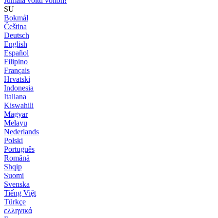
Jumala voitti voiton!
SU
Bokmål
Čeština
Deutsch
English
Español
Filipino
Français
Hrvatski
Indonesia
Italiana
Kiswahili
Magyar
Melayu
Nederlands
Polski
Português
Română
Shqip
Suomi
Svenska
Tiếng Việt
Türkçe
ελληνικά