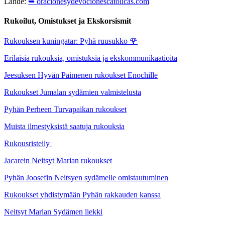
Lähde:
➥ oracionesydevocionescatolicas.com
Rukoilut, Omistukset ja Ekskorsismit
Rukouksen kuningatar: Pyhä ruusukko
🌹
Erilaisia rukouksia, omistuksia ja ekskommunikaatioita
Jeesuksen Hyvän Paimenen rukoukset Enochille
Rukoukset Jumalan sydämien valmistelusta
Pyhän Perheen Turvapaikan rukoukset
Muista ilmestyksistä saatuja rukouksia
Rukousristeily
Jacarein Neitsyt Marian rukoukset
Pyhän Joosefin Neitsyen sydämelle omistautuminen
Rukoukset yhdistymään Pyhän rakkauden kanssa
Neitsyt Marian Sydämen liekki