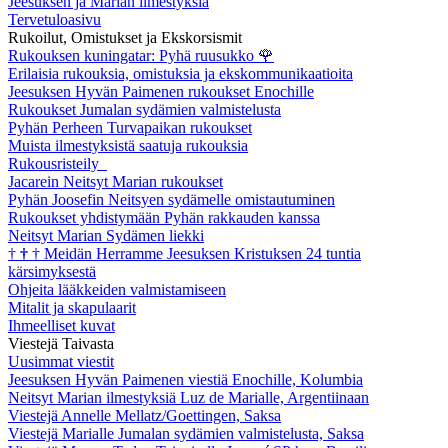
Jeesuksen ja Marian ilmestyksiä
Tervetuloasivu
Rukoilut, Omistukset ja Ekskorsismit
Rukouksen kuningatar: Pyhä ruusukko
🌹
Erilaisia rukouksia, omistuksia ja ekskommunikaatioita
Jeesuksen Hyvän Paimenen rukoukset Enochille
Rukoukset Jumalan sydämien valmistelusta
Pyhän Perheen Turvapaikan rukoukset
Muista ilmestyksistä saatuja rukouksia
Rukousristeily
Jacarein Neitsyt Marian rukoukset
Pyhän Joosefin Neitsyen sydämelle omistautuminen
Rukoukset yhdistymään Pyhän rakkauden kanssa
Neitsyt Marian Sydämen liekki
†
†
†
Meidän Herramme Jeesuksen Kristuksen 24 tuntia
kärsimyksestä
Ohjeita lääkkeiden valmistamiseen
Mitalit ja skapulaarit
Ihmeelliset kuvat
Viestejä Taivasta
Uusimmat viestit
Jeesuksen Hyvän Paimenen viestiä Enochille, Kolumbia
Neitsyt Marian ilmestyksiä Luz de Marialle, Argentiinaan
Viestejä Annelle Mellatz/Goettingen, Saksa
Viestejä Marialle Jumalan sydämien valmistelusta, Saksa