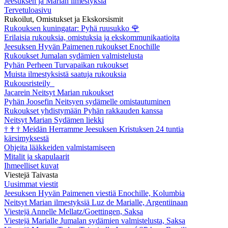
Jeesuksen ja Marian ilmestyksiä
Tervetuloasivu
Rukoilut, Omistukset ja Ekskorsismit
Rukouksen kuningatar: Pyhä ruusukko
🌹
Erilaisia rukouksia, omistuksia ja ekskommunikaatioita
Jeesuksen Hyvän Paimenen rukoukset Enochille
Rukoukset Jumalan sydämien valmistelusta
Pyhän Perheen Turvapaikan rukoukset
Muista ilmestyksistä saatuja rukouksia
Rukousristeily
Jacarein Neitsyt Marian rukoukset
Pyhän Joosefin Neitsyen sydämelle omistautuminen
Rukoukset yhdistymään Pyhän rakkauden kanssa
Neitsyt Marian Sydämen liekki
†
†
†
Meidän Herramme Jeesuksen Kristuksen 24 tuntia
kärsimyksestä
Ohjeita lääkkeiden valmistamiseen
Mitalit ja skapulaarit
Ihmeelliset kuvat
Viestejä Taivasta
Uusimmat viestit
Jeesuksen Hyvän Paimenen viestiä Enochille, Kolumbia
Neitsyt Marian ilmestyksiä Luz de Marialle, Argentiinaan
Viestejä Annelle Mellatz/Goettingen, Saksa
Viestejä Marialle Jumalan sydämien valmistelusta, Saksa