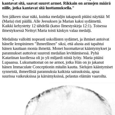
kantavat sitä, saavat suuret armot. Rikkain on armojen määrä
niille, jotka kantavat sitä luottamuksella."
Sen jälkeen sisar näki, kuinka medaljin takapuoli pitäisi näyttää: M
(Maria) risti päällä. Alle Jeesuksen ja Marian kaksi sydämettä.
Kaikki kehystetty 12 tähdellä (katso Ilmestyskirja 12:1). Toisessa
ilmestyksessä Neitsyt Maria toisti käskyn valaa medalji.
Medalista valloitti nopeasti uskollisten sydämet, ja ihmiset antoivat
hänelle lempinimen "Ihmeellinen" siksi, että alusta asti tapahtui
hänen kauttaan monia ihmeitä. Monet huomattavat kääntymykset ja
parannukset auttoivat suuresti medalian levittämisessä. Pyhä
Katariinan kuollessa oli jo yli miljardi niistä lyöty. Maria pitäisi
Lupaansa. Lukumattomat on ne armot, jotka Hän on jo jakanut
hänen Immaculate Conceptionin mitalin kautta. Sielujen kääntymiset
synneistä, ihmeellisiä parannuksia kaikista sairauksista, apua
suurissa vaikeuksissa ja kärsimyksissä, pelastus elämän vaaroilta.