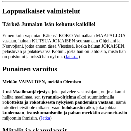
Loppuaikaiset valmistelut
Tärkeä Jumalan Isän kehotus kaikille!
Ennen kuin vapautan Kätensä KOKO Voimallaan MAAPALLOA
vastaan, haluan KUTSUA JOKAISEN seuraamaan Ohjeitani ja
Neuvojiani, jotka annan tässä Viestissä, koska haluan JOKAISEN,
pelastuvan ja palatsevansa Kotiini, josta hän on lähtöisin, mistä hän
on poistunut ja missä hän nyt on.
(
Jatka...
)
Punainen varoitus
Meidän VAPAUDEN, meidän Olemisen
Uusi Maailmanjärjestys
, joka palvelee vastustajani, on jo alkanut
hallita maailmaa, sen
tyrannia-ohjelma
alkoi suunnitelmalla
rokotteista ja rokotuksesta nykyisen pandemian vastaan
; nämä
rokotteet eivät ole ratkaisu vaan
holokaustin
alku, joka johtaa
kuolemaan
,
transhumanismiin
ja
pahan merkkiin asennettaviin
miljooniin ihmisiin. (
Jatka
)
Mitalit ja skapulaarit