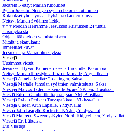
Jacarein Neitsyt Marian rukoukset
Pyhän Joosefin Neitsyen sydämelle omistautuminen
Rukoukset yhdistymään Pyhän rakkauden kanssa
Neitsyt Marian Sydämen liekki
†
†
†
Meidän Herramme Jeesuksen Kristuksen 24 tuntia
kärsimyksestä
Ohjeita lääkkeiden valmistamiseen
Mitalit ja skapulaarit
Ihmeelliset kuvat
Jeesuksen ja Marian ilmestyksiä
Viestejä
Uusimmat viestit
Jeesuksen Hyvän Paimenen viestiä Enochille, Kolumbia
Neitsyt Marian ilmestyksiä Luz de Marialle, Argentiinaan
Viestejä Annelle Mellatz/Goettingen, Saksa
Viestejä Marialle Jumalan sydämien valmistelusta, Saksa
Viestejä Marcos Tadeu Teixeiralle Jacareí SP:hen, Brasiliaan
Viestiä Edson Glauberille Itapirangaan AM, Brasiliaan
Viestejä Pyhän Perheen Turvapaikkaan, Yhdysvallat
Viestejä Uuden Alun Lapsille, Yhdysvallat
Viestiä John Learylle Rochester NY:hin, Yhdysvallat
Viestiä Maureen Sweeney-Kylen North Ridgevilleen, Yhdysvallat
Viestejä Eri Lähteistä
Etsi Viestejä