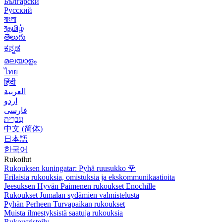
Български
Русский
বাংলা
বதமிழ்
తెలుగు
ಕನ್ನಡ
മലയാളം
ไทย
हिंदी
العربية
اردو
فارسی
עִברִית
中文 (简体)
日本語
한국어
Rukoilut
Rukouksen kuningatar: Pyhä ruusukko
🌹
Erilaisia rukouksia, omistuksia ja ekskommunikaatioita
Jeesuksen Hyvän Paimenen rukoukset Enochille
Rukoukset Jumalan sydämien valmistelusta
Pyhän Perheen Turvapaikan rukoukset
Muista ilmestyksistä saatuja rukouksia
Rukousristeily