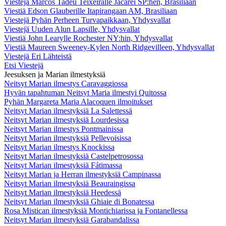
Viestejä Marcos Tadeu Teixeiralle Jacareí SP:hen, Brasiliaan
Viestiä Edson Glauberille Itapirangaan AM, Brasiliaan
Viestejä Pyhän Perheen Turvapaikkaan, Yhdysvallat
Viestejä Uuden Alun Lapsille, Yhdysvallat
Viestiä John Learylle Rochester NY:hin, Yhdysvallat
Viestiä Maureen Sweeney-Kylen North Ridgevilleen, Yhdysvallat
Viestejä Eri Lähteistä
Etsi Viestejä
Jeesuksen ja Marian ilmestyksiä
Neitsyt Marian ilmestys Caravaggiossa
Hyvän tapahtuman Neitsyt Maria ilmestyi Quitossa
Pyhän Margareta Maria Alacoquen ilmoitukset
Neitsyt Marian ilmestyksiä La Salettessä
Neitsyt Marian ilmestyksiä Lourdesissa
Neitsyt Marian ilmestys Pontmainissa
Neitsyt Marian ilmestyksiä Pellevoisissa
Neitsyt Marian ilmestys Knockissa
Neitsyt Marian ilmestyksiä Castelpetrosossa
Neitsyt Marian ilmestyksiä Fátimassa
Neitsyt Marian ja Herran ilmestyksiä Campinassa
Neitsyt Marian ilmestyksiä Beauraingissa
Neitsyt Marian ilmestyksiä Heedessä
Neitsyt Marian ilmestyksiä Ghiaie di Bonatessa
Rosa Mistican ilmestyksiä Montichiarissa ja Fontanellessa
Neitsyt Marian ilmestyksiä Garabandalissa