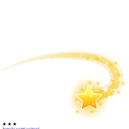
★
★
★