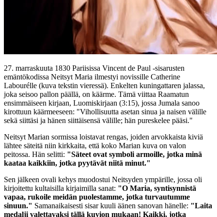
27. marraskuuta 1830 Pariisissa Vincent de Paul -sisarusten
emäntökodissa Neitsyt Maria ilmestyi novissille Catherine
Labourélle (kuva tekstin vieressä). Enkelten kuningattaren jalassa,
joka seisoo pallon päällä, on käärme. Tämä viittaa Raamatun
ensimmäiseen kirjaan, Luomiskirjaan (3:15), jossa Jumala sanoo
kirottuun käärmeeseen: "Vihollisuutta asetan sinua ja naisen välille
sekä siittäsi ja hänen siittäisensä välille; hän pureskelee pääsi."
Neitsyt Marian sormissa loistavat rengas, joiden arvokkaista kiviä
lähtee säteitä niin kirkkaita, että koko Marian kuva on valon
peitossa. Hän selitti:
"Säteet ovat symboli armoille, jotka minä
kaataa kaikkiin, jotka pyytävät niitä minut."
Sen jälkeen ovali kehys muodostui Neitsyden ympärille, jossa oli
kirjoitettu kultaisilla kirjaimilla sanat:
"O Maria, syntisynnistä
vapaa, rukoile meidän puolestamme, jotka turvautumme
sinuun."
Samanaikaisesti sisar kuuli äänen sanovan hänelle:
"Laita
medalji valettavaksi tällä kuvion mukaan! Kaikki, jotka