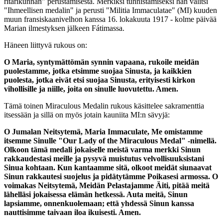
ritarikunnan" perustamisesta. Merkiksi tunnistamiseksi hän valitsi
"Ihmeellisen medalin" ja perusti "Militia Immaculatae" (MI) kuuden
muun fransiskaanivelhon kanssa 16. lokakuuta 1917 - kolme päivää
Marian ilmestyksen jälkeen Fátimassa.
Häneen liittyvä rukous on:
O Maria, syntymättömän synnin vapaana, rukoile meidän
puolestamme, jotka etsimme suojaa Sinusta, ja kaikkien
puolesta, jotka eivät etsi suojaa Sinusta, erityisesti kirkon
vihollisille ja niille, joita on sinulle luovutettu. Amen.
Tämä toinen Miraculous Medalin rukous käsittelee sakramenttia
itsessään ja sillä on myös jotain kauniita MI:n sävyjä:
O Jumalan Neitsytemä, Maria Immaculate, Me omistamme
itsemme Sinulle "Our Lady of the Miraculous Medal" -nimellä.
Olkoon tämä medali jokaiselle meistä varma merkki Sinun
rakkaudestasi meille ja pysyvä muistutus velvollisuuksistani
Sinua kohtaan. Kun kantaamme sitä, olkoot meidät siunaavat
Sinun rakkautesi suojelus ja pidätytämme Poikasesi armossa. O
voimakas Neitsytemä, Meidän Pelastajamme Äiti, pitää meitä
lähelläsi jokaisessa elämän hetkessä. Auta meitä, Sinun
lapsiamme, onnenkuolemaan; että yhdessä Sinun kanssa
nauttisimme taivaan iloa ikuisesti. Amen.