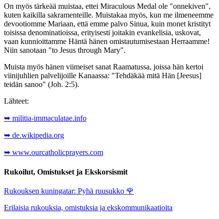
On myös tärkeää muistaa, ettei Miraculous Medal ole "onnekiven",
kuten kaikilla sakramenteille. Muistakaa myös, kun me ilmeneemme
devootiomme Mariaan, että emme palvo Sinua, kuin monet kristityt
toisissa denominatioissa, erityisesti joitakin evankelisia, uskovat,
vaan kunnioittamme Häntä hänen omistautumisestaan Herraamme!
Niin sanotaan "to Jesus through Mary".
Muista myös hänen viimeiset sanat Raamatussa, joissa hän kertoi
viinijuhlien palvelijoille Kanaassa: "Tehdäkää mitä Hän [Jeesus]
teidän sanoo" (Joh. 2:5).
Lähteet:
➥ militia-immaculatae.info
➥ de.wikipedia.org
➥ www.ourcatholicprayers.com
Rukoilut, Omistukset ja Ekskorsismit
Rukouksen kuningatar: Pyhä ruusukko
🌹
Erilaisia rukouksia, omistuksia ja ekskommunikaatioita