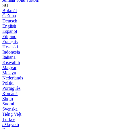
Jumala voitti voiton!
SU
Bokmål
Čeština
Deutsch
English
Español
Filipino
Français
Hrvatski
Indonesia
Italiana
Kiswahili
Magyar
Melayu
Nederlands
Polski
Português
Română
Shqip
Suomi
Svenska
Tiếng Việt
Türkçe
ελληνικά