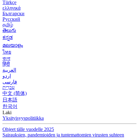
Türkçe
ελληνικά
Български
Русский
தமிழ்
తెలుగు
ಕನ್ನಡ
മലയാളം
ไทย
বাংলা
हिंदी
العربية
اردو
فارسی
עִברִית
中文 (简体)
日本語
한국어
Laki
Yksityisyyspolitiikka
Ohjeet tälle vuodelle 2025
Sairauksien, pandemioiden ja tuntemattomien virusten suhteen