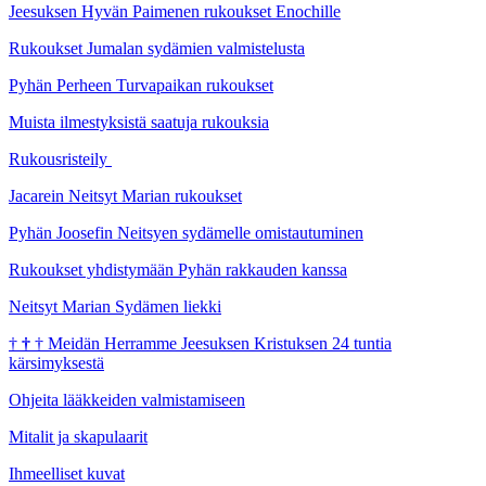
Jeesuksen Hyvän Paimenen rukoukset Enochille
Rukoukset Jumalan sydämien valmistelusta
Pyhän Perheen Turvapaikan rukoukset
Muista ilmestyksistä saatuja rukouksia
Rukousristeily
Jacarein Neitsyt Marian rukoukset
Pyhän Joosefin Neitsyen sydämelle omistautuminen
Rukoukset yhdistymään Pyhän rakkauden kanssa
Neitsyt Marian Sydämen liekki
†
†
†
Meidän Herramme Jeesuksen Kristuksen 24 tuntia
kärsimyksestä
Ohjeita lääkkeiden valmistamiseen
Mitalit ja skapulaarit
Ihmeelliset kuvat