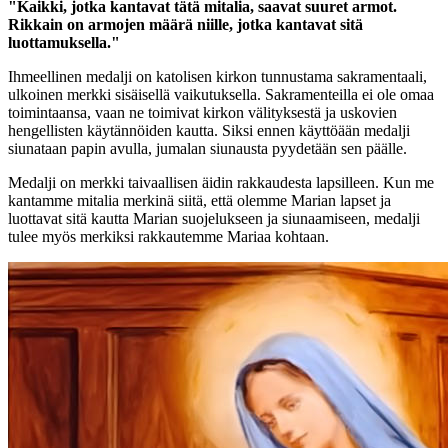
"Kaikki, jotka kantavat tätä mitalia, saavat suuret armot.
Rikkain on armojen määrä niille, jotka kantavat sitä
luottamuksella."
Ihmeellinen medalji on katolisen kirkon tunnustama sakramentaali,
ulkoinen merkki sisäisellä vaikutuksella. Sakramenteilla ei ole omaa
toimintaansa, vaan ne toimivat kirkon välityksestä ja uskovien
hengellisten käytännöiden kautta. Siksi ennen käyttöään medalji
siunataan papin avulla, jumalan siunausta pyydetään sen päälle.
Medalji on merkki taivaallisen äidin rakkaudesta lapsilleen. Kun me
kantamme mitalia merkinä siitä, että olemme Marian lapset ja
luottavat sitä kautta Marian suojelukseen ja siunaamiseen, medalji
tulee myös merkiksi rakkautemme Mariaa kohtaan.