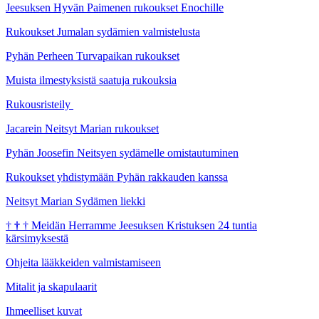
Jeesuksen Hyvän Paimenen rukoukset Enochille
Rukoukset Jumalan sydämien valmistelusta
Pyhän Perheen Turvapaikan rukoukset
Muista ilmestyksistä saatuja rukouksia
Rukousristeily
Jacarein Neitsyt Marian rukoukset
Pyhän Joosefin Neitsyen sydämelle omistautuminen
Rukoukset yhdistymään Pyhän rakkauden kanssa
Neitsyt Marian Sydämen liekki
†
†
†
Meidän Herramme Jeesuksen Kristuksen 24 tuntia
kärsimyksestä
Ohjeita lääkkeiden valmistamiseen
Mitalit ja skapulaarit
Ihmeelliset kuvat