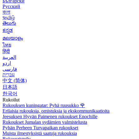
Български
Русский
বাংলা
বதமிழ்
తెలుగు
ಕನ್ನಡ
മലയാളം
ไทย
हिंदी
العربية
اردو
فارسی
עִברִית
中文 (简体)
日本語
한국어
Rukoilut
Rukouksen kuningatar: Pyhä ruusukko
🌹
Erilaisia rukouksia, omistuksia ja ekskommunikaatioita
Jeesuksen Hyvän Paimenen rukoukset Enochille
Rukoukset Jumalan sydämien valmistelusta
Pyhän Perheen Turvapaikan rukoukset
Muista ilmestyksistä saatuja rukouksia
Rukousristeily