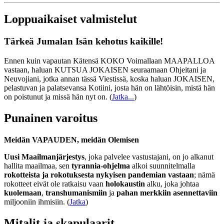
Loppuaikaiset valmistelut
Tärkeä Jumalan Isän kehotus kaikille!
Ennen kuin vapautan Kätensä KOKO Voimallaan MAAPALLOA
vastaan, haluan KUTSUA JOKAISEN seuraamaan Ohjeitani ja
Neuvojiani, jotka annan tässä Viestissä, koska haluan JOKAISEN,
pelastuvan ja palatsevansa Kotiini, josta hän on lähtöisin, mistä hän
on poistunut ja missä hän nyt on.
(
Jatka...
)
Punainen varoitus
Meidän VAPAUDEN, meidän Olemisen
Uusi Maailmanjärjestys
, joka palvelee vastustajani, on jo alkanut
hallita maailmaa, sen
tyrannia-ohjelma
alkoi suunnitelmalla
rokotteista ja rokotuksesta nykyisen pandemian vastaan
; nämä
rokotteet eivät ole ratkaisu vaan
holokaustin
alku, joka johtaa
kuolemaan
,
transhumanismiin
ja
pahan merkkiin asennettaviin
miljooniin ihmisiin. (
Jatka
)
Mitalit ja skapulaarit