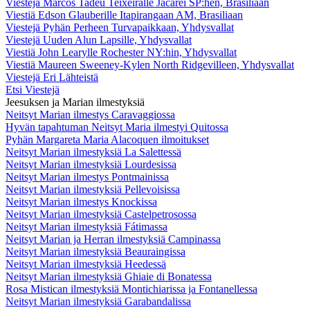
Viestejä Marcos Tadeu Teixeiralle Jacareí SP:hen, Brasiliaan
Viestiä Edson Glauberille Itapirangaan AM, Brasiliaan
Viestejä Pyhän Perheen Turvapaikkaan, Yhdysvallat
Viestejä Uuden Alun Lapsille, Yhdysvallat
Viestiä John Learylle Rochester NY:hin, Yhdysvallat
Viestiä Maureen Sweeney-Kylen North Ridgevilleen, Yhdysvallat
Viestejä Eri Lähteistä
Etsi Viestejä
Jeesuksen ja Marian ilmestyksiä
Neitsyt Marian ilmestys Caravaggiossa
Hyvän tapahtuman Neitsyt Maria ilmestyi Quitossa
Pyhän Margareta Maria Alacoquen ilmoitukset
Neitsyt Marian ilmestyksiä La Salettessä
Neitsyt Marian ilmestyksiä Lourdesissa
Neitsyt Marian ilmestys Pontmainissa
Neitsyt Marian ilmestyksiä Pellevoisissa
Neitsyt Marian ilmestys Knockissa
Neitsyt Marian ilmestyksiä Castelpetrosossa
Neitsyt Marian ilmestyksiä Fátimassa
Neitsyt Marian ja Herran ilmestyksiä Campinassa
Neitsyt Marian ilmestyksiä Beauraingissa
Neitsyt Marian ilmestyksiä Heedessä
Neitsyt Marian ilmestyksiä Ghiaie di Bonatessa
Rosa Mistican ilmestyksiä Montichiarissa ja Fontanellessa
Neitsyt Marian ilmestyksiä Garabandalissa