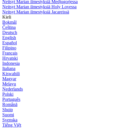
Neitsyt Marian ilmestyksiä Medjugorjessa
Neitsyt Marian ilmestyksiä Holy Lovessa
Neitsyt Marian ilmestyksiä Jacareissä
Kieli
Bokmål
Čeština
Deutsch
English
Español
Filipino
Français
Hrvatski
Indonesia
Italiana
Kiswahili
Magyar
Melayu
Nederlands
Polski
Português
Română
Shqip
Suomi
Svenska
Tiếng Việt