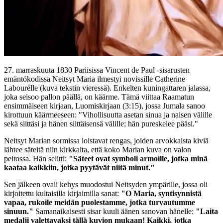
27. marraskuuta 1830 Pariisissa Vincent de Paul -sisarusten
emäntökodissa Neitsyt Maria ilmestyi novissille Catherine
Labourélle (kuva tekstin vieressä). Enkelten kuningattaren jalassa,
joka seisoo pallon päällä, on käärme. Tämä viittaa Raamatun
ensimmäiseen kirjaan, Luomiskirjaan (3:15), jossa Jumala sanoo
kirottuun käärmeeseen: "Vihollisuutta asetan sinua ja naisen välille
sekä siittäsi ja hänen siittäisensä välille; hän pureskelee pääsi."
Neitsyt Marian sormissa loistavat rengas, joiden arvokkaista kiviä
lähtee säteitä niin kirkkaita, että koko Marian kuva on valon
peitossa. Hän selitti:
"Säteet ovat symboli armoille, jotka minä
kaataa kaikkiin, jotka pyytävät niitä minut."
Sen jälkeen ovali kehys muodostui Neitsyden ympärille, jossa oli
kirjoitettu kultaisilla kirjaimilla sanat:
"O Maria, syntisynnistä
vapaa, rukoile meidän puolestamme, jotka turvautumme
sinuun."
Samanaikaisesti sisar kuuli äänen sanovan hänelle:
"Laita
medalji valettavaksi tällä kuvion mukaan! Kaikki, jotka