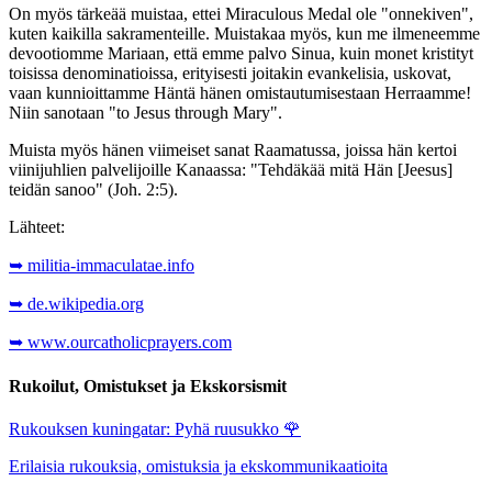
On myös tärkeää muistaa, ettei Miraculous Medal ole "onnekiven",
kuten kaikilla sakramenteille. Muistakaa myös, kun me ilmeneemme
devootiomme Mariaan, että emme palvo Sinua, kuin monet kristityt
toisissa denominatioissa, erityisesti joitakin evankelisia, uskovat,
vaan kunnioittamme Häntä hänen omistautumisestaan Herraamme!
Niin sanotaan "to Jesus through Mary".
Muista myös hänen viimeiset sanat Raamatussa, joissa hän kertoi
viinijuhlien palvelijoille Kanaassa: "Tehdäkää mitä Hän [Jeesus]
teidän sanoo" (Joh. 2:5).
Lähteet:
➥ militia-immaculatae.info
➥ de.wikipedia.org
➥ www.ourcatholicprayers.com
Rukoilut, Omistukset ja Ekskorsismit
Rukouksen kuningatar: Pyhä ruusukko
🌹
Erilaisia rukouksia, omistuksia ja ekskommunikaatioita