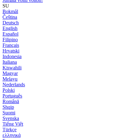
Jumala voitti voiton!
SU
Bokmål
Čeština
Deutsch
English
Español
Filipino
Français
Hrvatski
Indonesia
Italiana
Kiswahili
Magyar
Melayu
Nederlands
Polski
Português
Română
Shqip
Suomi
Svenska
Tiếng Việt
Türkçe
ελληνικά