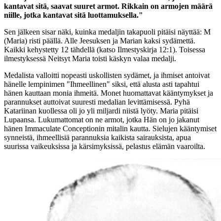
kantavat sitä, saavat suuret armot. Rikkain on armojen määrä
niille, jotka kantavat sitä luottamuksella."
Sen jälkeen sisar näki, kuinka medaljin takapuoli pitäisi näyttää: M
(Maria) risti päällä. Alle Jeesuksen ja Marian kaksi sydämettä.
Kaikki kehystetty 12 tähdellä (katso Ilmestyskirja 12:1). Toisessa
ilmestyksessä Neitsyt Maria toisti käskyn valaa medalji.
Medalista valloitti nopeasti uskollisten sydämet, ja ihmiset antoivat
hänelle lempinimen "Ihmeellinen" siksi, että alusta asti tapahtui
hänen kauttaan monia ihmeitä. Monet huomattavat kääntymykset ja
parannukset auttoivat suuresti medalian levittämisessä. Pyhä
Katariinan kuollessa oli jo yli miljardi niistä lyöty. Maria pitäisi
Lupaansa. Lukumattomat on ne armot, jotka Hän on jo jakanut
hänen Immaculate Conceptionin mitalin kautta. Sielujen kääntymiset
synneistä, ihmeellisiä parannuksia kaikista sairauksista, apua
suurissa vaikeuksissa ja kärsimyksissä, pelastus elämän vaaroilta.