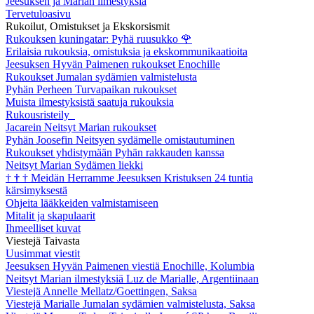
Jeesuksen ja Marian ilmestyksiä
Tervetuloasivu
Rukoilut, Omistukset ja Ekskorsismit
Rukouksen kuningatar: Pyhä ruusukko
🌹
Erilaisia rukouksia, omistuksia ja ekskommunikaatioita
Jeesuksen Hyvän Paimenen rukoukset Enochille
Rukoukset Jumalan sydämien valmistelusta
Pyhän Perheen Turvapaikan rukoukset
Muista ilmestyksistä saatuja rukouksia
Rukousristeily
Jacarein Neitsyt Marian rukoukset
Pyhän Joosefin Neitsyen sydämelle omistautuminen
Rukoukset yhdistymään Pyhän rakkauden kanssa
Neitsyt Marian Sydämen liekki
†
†
†
Meidän Herramme Jeesuksen Kristuksen 24 tuntia
kärsimyksestä
Ohjeita lääkkeiden valmistamiseen
Mitalit ja skapulaarit
Ihmeelliset kuvat
Viestejä Taivasta
Uusimmat viestit
Jeesuksen Hyvän Paimenen viestiä Enochille, Kolumbia
Neitsyt Marian ilmestyksiä Luz de Marialle, Argentiinaan
Viestejä Annelle Mellatz/Goettingen, Saksa
Viestejä Marialle Jumalan sydämien valmistelusta, Saksa