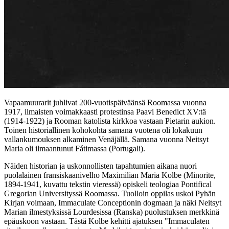
Vapaamuurarit juhlivat 200-vuotispäiväänsä Roomassa vuonna
1917, ilmaisten voimakkaasti protestinsa Paavi Benedict XV:tä
(1914-1922) ja Rooman katolista kirkkoa vastaan Pietarin aukion.
Toinen historiallinen kohokohta samana vuotena oli lokakuun
vallankumouksen alkaminen Venäjällä. Samana vuonna Neitsyt
Maria oli ilmaantunut Fátimassa (Portugali).
Näiden historian ja uskonnollisten tapahtumien aikana nuori
puolalainen fransiskaanivelho Maximilian Maria Kolbe (Minorite,
1894-1941, kuvattu tekstin vieressä) opiskeli teologiaa Pontifical
Gregorian Universityssä Roomassa. Tuolloin oppilas uskoi Pyhän
Kirjan voimaan, Immaculate Conceptionin dogmaan ja näki Neitsyt
Marian ilmestyksissä Lourdesissa (Ranska) puolustuksen merkkinä
epäuskoon vastaan. Tästä Kolbe kehitti ajatuksen "Immaculaten