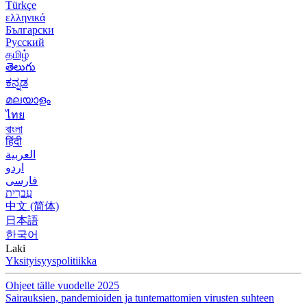
Türkçe
ελληνικά
Български
Русский
தமிழ்
తెలుగు
ಕನ್ನಡ
മലയാളം
ไทย
বাংলা
हिंदी
العربية
اردو
فارسی
עִברִית
中文 (简体)
日本語
한국어
Laki
Yksityisyyspolitiikka
Ohjeet tälle vuodelle 2025
Sairauksien, pandemioiden ja tuntemattomien virusten suhteen