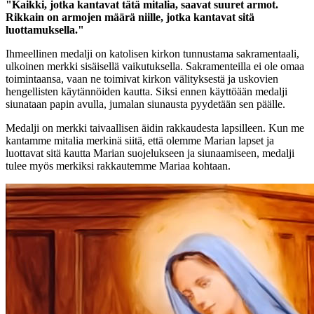
"Kaikki, jotka kantavat tätä mitalia, saavat suuret armot.
Rikkain on armojen määrä niille, jotka kantavat sitä
luottamuksella."
Ihmeellinen medalji on katolisen kirkon tunnustama sakramentaali,
ulkoinen merkki sisäisellä vaikutuksella. Sakramenteilla ei ole omaa
toimintaansa, vaan ne toimivat kirkon välityksestä ja uskovien
hengellisten käytännöiden kautta. Siksi ennen käyttöään medalji
siunataan papin avulla, jumalan siunausta pyydetään sen päälle.
Medalji on merkki taivaallisen äidin rakkaudesta lapsilleen. Kun me
kantamme mitalia merkinä siitä, että olemme Marian lapset ja
luottavat sitä kautta Marian suojelukseen ja siunaamiseen, medalji
tulee myös merkiksi rakkautemme Mariaa kohtaan.