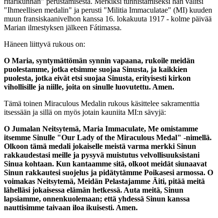
ritarikunnan" perustamisesta. Merkiksi tunnistamiseksi hän valitsi
"Ihmeellisen medalin" ja perusti "Militia Immaculatae" (MI) kuuden
muun fransiskaanivelhon kanssa 16. lokakuuta 1917 - kolme päivää
Marian ilmestyksen jälkeen Fátimassa.
Häneen liittyvä rukous on:
O Maria, syntymättömän synnin vapaana, rukoile meidän
puolestamme, jotka etsimme suojaa Sinusta, ja kaikkien
puolesta, jotka eivät etsi suojaa Sinusta, erityisesti kirkon
vihollisille ja niille, joita on sinulle luovutettu. Amen.
Tämä toinen Miraculous Medalin rukous käsittelee sakramenttia
itsessään ja sillä on myös jotain kauniita MI:n sävyjä:
O Jumalan Neitsytemä, Maria Immaculate, Me omistamme
itsemme Sinulle "Our Lady of the Miraculous Medal" -nimellä.
Olkoon tämä medali jokaiselle meistä varma merkki Sinun
rakkaudestasi meille ja pysyvä muistutus velvollisuuksistani
Sinua kohtaan. Kun kantaamme sitä, olkoot meidät siunaavat
Sinun rakkautesi suojelus ja pidätytämme Poikasesi armossa. O
voimakas Neitsytemä, Meidän Pelastajamme Äiti, pitää meitä
lähelläsi jokaisessa elämän hetkessä. Auta meitä, Sinun
lapsiamme, onnenkuolemaan; että yhdessä Sinun kanssa
nauttisimme taivaan iloa ikuisesti. Amen.