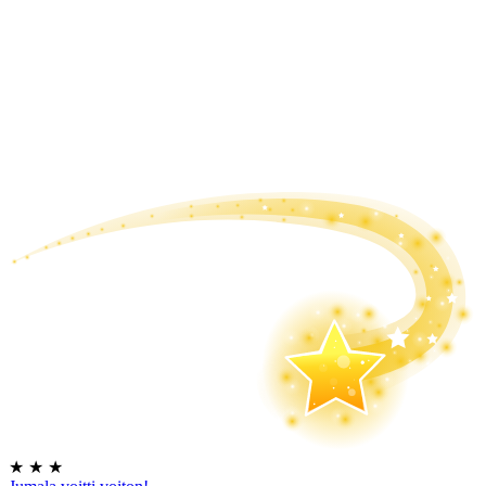
★
★
★