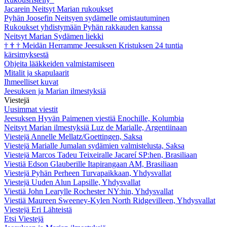
Jacarein Neitsyt Marian rukoukset
Pyhän Joosefin Neitsyen sydämelle omistautuminen
Rukoukset yhdistymään Pyhän rakkauden kanssa
Neitsyt Marian Sydämen liekki
†
†
†
Meidän Herramme Jeesuksen Kristuksen 24 tuntia
kärsimyksestä
Ohjeita lääkkeiden valmistamiseen
Mitalit ja skapulaarit
Ihmeelliset kuvat
Jeesuksen ja Marian ilmestyksiä
Viestejä
Uusimmat viestit
Jeesuksen Hyvän Paimenen viestiä Enochille, Kolumbia
Neitsyt Marian ilmestyksiä Luz de Marialle, Argentiinaan
Viestejä Annelle Mellatz/Goettingen, Saksa
Viestejä Marialle Jumalan sydämien valmistelusta, Saksa
Viestejä Marcos Tadeu Teixeiralle Jacareí SP:hen, Brasiliaan
Viestiä Edson Glauberille Itapirangaan AM, Brasiliaan
Viestejä Pyhän Perheen Turvapaikkaan, Yhdysvallat
Viestejä Uuden Alun Lapsille, Yhdysvallat
Viestiä John Learylle Rochester NY:hin, Yhdysvallat
Viestiä Maureen Sweeney-Kylen North Ridgevilleen, Yhdysvallat
Viestejä Eri Lähteistä
Etsi Viestejä