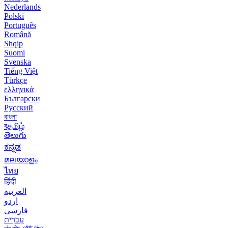
Nederlands
Polski
Português
Română
Shqip
Suomi
Svenska
Tiếng Việt
Türkçe
ελληνικά
Български
Русский
বাংলা
বதமிழ்
తెలుగు
ಕನ್ನಡ
മലയാളം
ไทย
हिंदी
العربية
اردو
فارسی
עִברִית