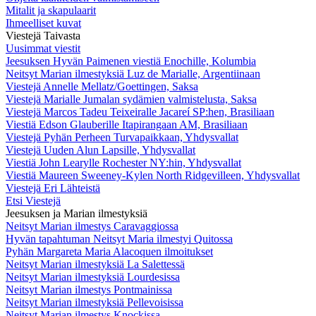
Mitalit ja skapulaarit
Ihmeelliset kuvat
Viestejä Taivasta
Uusimmat viestit
Jeesuksen Hyvän Paimenen viestiä Enochille, Kolumbia
Neitsyt Marian ilmestyksiä Luz de Marialle, Argentiinaan
Viestejä Annelle Mellatz/Goettingen, Saksa
Viestejä Marialle Jumalan sydämien valmistelusta, Saksa
Viestejä Marcos Tadeu Teixeiralle Jacareí SP:hen, Brasiliaan
Viestiä Edson Glauberille Itapirangaan AM, Brasiliaan
Viestejä Pyhän Perheen Turvapaikkaan, Yhdysvallat
Viestejä Uuden Alun Lapsille, Yhdysvallat
Viestiä John Learylle Rochester NY:hin, Yhdysvallat
Viestiä Maureen Sweeney-Kylen North Ridgevilleen, Yhdysvallat
Viestejä Eri Lähteistä
Etsi Viestejä
Jeesuksen ja Marian ilmestyksiä
Neitsyt Marian ilmestys Caravaggiossa
Hyvän tapahtuman Neitsyt Maria ilmestyi Quitossa
Pyhän Margareta Maria Alacoquen ilmoitukset
Neitsyt Marian ilmestyksiä La Salettessä
Neitsyt Marian ilmestyksiä Lourdesissa
Neitsyt Marian ilmestys Pontmainissa
Neitsyt Marian ilmestyksiä Pellevoisissa
Neitsyt Marian ilmestys Knockissa