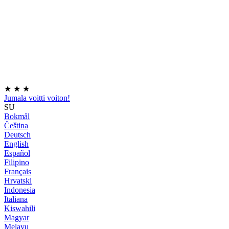
★
★
★
Jumala voitti voiton!
SU
Bokmål
Čeština
Deutsch
English
Español
Filipino
Français
Hrvatski
Indonesia
Italiana
Kiswahili
Magyar
Melayu