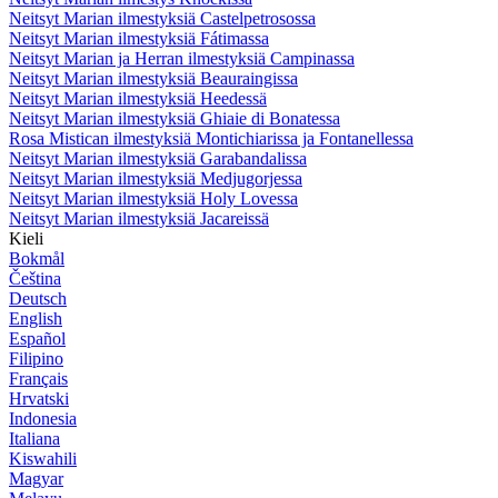
Neitsyt Marian ilmestyksiä Castelpetrosossa
Neitsyt Marian ilmestyksiä Fátimassa
Neitsyt Marian ja Herran ilmestyksiä Campinassa
Neitsyt Marian ilmestyksiä Beauraingissa
Neitsyt Marian ilmestyksiä Heedessä
Neitsyt Marian ilmestyksiä Ghiaie di Bonatessa
Rosa Mistican ilmestyksiä Montichiarissa ja Fontanellessa
Neitsyt Marian ilmestyksiä Garabandalissa
Neitsyt Marian ilmestyksiä Medjugorjessa
Neitsyt Marian ilmestyksiä Holy Lovessa
Neitsyt Marian ilmestyksiä Jacareissä
Kieli
Bokmål
Čeština
Deutsch
English
Español
Filipino
Français
Hrvatski
Indonesia
Italiana
Kiswahili
Magyar