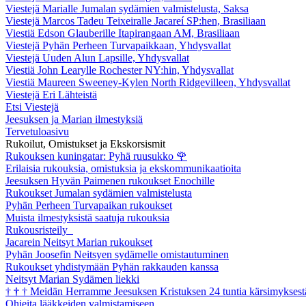
Viestejä Marialle Jumalan sydämien valmistelusta, Saksa
Viestejä Marcos Tadeu Teixeiralle Jacareí SP:hen, Brasiliaan
Viestiä Edson Glauberille Itapirangaan AM, Brasiliaan
Viestejä Pyhän Perheen Turvapaikkaan, Yhdysvallat
Viestejä Uuden Alun Lapsille, Yhdysvallat
Viestiä John Learylle Rochester NY:hin, Yhdysvallat
Viestiä Maureen Sweeney-Kylen North Ridgevilleen, Yhdysvallat
Viestejä Eri Lähteistä
Etsi Viestejä
Jeesuksen ja Marian ilmestyksiä
Tervetuloasivu
Rukoilut, Omistukset ja Ekskorsismit
Rukouksen kuningatar: Pyhä ruusukko
🌹
Erilaisia rukouksia, omistuksia ja ekskommunikaatioita
Jeesuksen Hyvän Paimenen rukoukset Enochille
Rukoukset Jumalan sydämien valmistelusta
Pyhän Perheen Turvapaikan rukoukset
Muista ilmestyksistä saatuja rukouksia
Rukousristeily
Jacarein Neitsyt Marian rukoukset
Pyhän Joosefin Neitsyen sydämelle omistautuminen
Rukoukset yhdistymään Pyhän rakkauden kanssa
Neitsyt Marian Sydämen liekki
†
†
†
Meidän Herramme Jeesuksen Kristuksen 24 tuntia kärsimyksest
Ohjeita lääkkeiden valmistamiseen