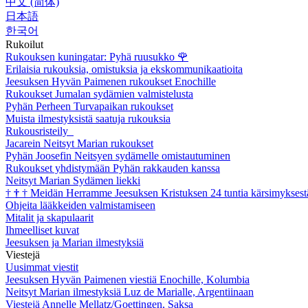
中文 (简体)
日本語
한국어
Rukoilut
Rukouksen kuningatar: Pyhä ruusukko
🌹
Erilaisia rukouksia, omistuksia ja ekskommunikaatioita
Jeesuksen Hyvän Paimenen rukoukset Enochille
Rukoukset Jumalan sydämien valmistelusta
Pyhän Perheen Turvapaikan rukoukset
Muista ilmestyksistä saatuja rukouksia
Rukousristeily
Jacarein Neitsyt Marian rukoukset
Pyhän Joosefin Neitsyen sydämelle omistautuminen
Rukoukset yhdistymään Pyhän rakkauden kanssa
Neitsyt Marian Sydämen liekki
†
†
†
Meidän Herramme Jeesuksen Kristuksen 24 tuntia kärsimyksest
Ohjeita lääkkeiden valmistamiseen
Mitalit ja skapulaarit
Ihmeelliset kuvat
Jeesuksen ja Marian ilmestyksiä
Viestejä
Uusimmat viestit
Jeesuksen Hyvän Paimenen viestiä Enochille, Kolumbia
Neitsyt Marian ilmestyksiä Luz de Marialle, Argentiinaan
Viestejä Annelle Mellatz/Goettingen, Saksa