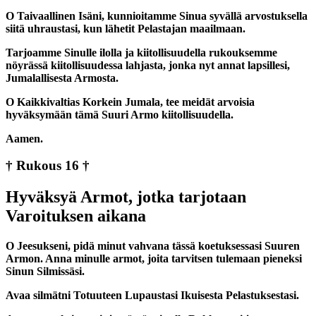
O Taivaallinen Isäni, kunnioitamme Sinua syvällä arvostuksella
siitä uhraustasi, kun lähetit Pelastajan maailmaan.
Tarjoamme Sinulle ilolla ja kiitollisuudella rukouksemme
nöyrässä kiitollisuudessa lahjasta, jonka nyt annat lapsillesi,
Jumalallisesta Armosta.
O Kaikkivaltias Korkein Jumala, tee meidät arvoisia
hyväksymään tämä Suuri Armo kiitollisuudella.
Aamen.
† Rukous 16 †
Hyväksyä Armot, jotka tarjotaan
Varoituksen aikana
O Jeesukseni, pidä minut vahvana tässä koetuksessasi Suuren
Armon. Anna minulle armot, joita tarvitsen tulemaan pieneksi
Sinun Silmissäsi.
Avaa silmätni Totuuteen Lupaustasi Ikuisesta Pelastuksestasi.