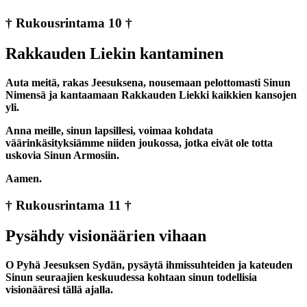
† Rukousrintama 10 †
Rakkauden Liekin kantaminen
Auta meitä, rakas Jeesuksena, nousemaan pelottomasti Sinun
Nimensä ja kantaamaan Rakkauden Liekki kaikkien kansojen
yli.
Anna meille, sinun lapsillesi, voimaa kohdata
väärinkäsityksiämme niiden joukossa, jotka eivät ole totta
uskovia Sinun Armosiin.
Aamen.
† Rukousrintama 11 †
Pysähdy visionäärien vihaan
O Pyhä Jeesuksen Sydän, pysäytä ihmissuhteiden ja kateuden
Sinun seuraajien keskuudessa kohtaan sinun todellisia
visionääresi tällä ajalla.