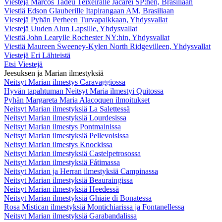
Viestejä Marcos Tadeu Teixeiralle Jacareí SP:hen, Brasiliaan
Viestiä Edson Glauberille Itapirangaan AM, Brasiliaan
Viestejä Pyhän Perheen Turvapaikkaan, Yhdysvallat
Viestejä Uuden Alun Lapsille, Yhdysvallat
Viestiä John Learylle Rochester NY:hin, Yhdysvallat
Viestiä Maureen Sweeney-Kylen North Ridgevilleen, Yhdysvallat
Viestejä Eri Lähteistä
Etsi Viestejä
Jeesuksen ja Marian ilmestyksiä
Neitsyt Marian ilmestys Caravaggiossa
Hyvän tapahtuman Neitsyt Maria ilmestyi Quitossa
Pyhän Margareta Maria Alacoquen ilmoitukset
Neitsyt Marian ilmestyksiä La Salettessä
Neitsyt Marian ilmestyksiä Lourdesissa
Neitsyt Marian ilmestys Pontmainissa
Neitsyt Marian ilmestyksiä Pellevoisissa
Neitsyt Marian ilmestys Knockissa
Neitsyt Marian ilmestyksiä Castelpetrosossa
Neitsyt Marian ilmestyksiä Fátimassa
Neitsyt Marian ja Herran ilmestyksiä Campinassa
Neitsyt Marian ilmestyksiä Beauraingissa
Neitsyt Marian ilmestyksiä Heedessä
Neitsyt Marian ilmestyksiä Ghiaie di Bonatessa
Rosa Mistican ilmestyksiä Montichiarissa ja Fontanellessa
Neitsyt Marian ilmestyksiä Garabandalissa