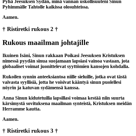
Pyhä Jeesuksen Sydän, minä vannan uskollisuuteni Sinun
Pyhimmälle Tahtolle kaikissa olosuhteissa.
Aamen.
† Ristiretki rukous 2 †
Rukous maailman johtajille
Ikuinen Isäni, Sinun rakkaan Poikasi Jeesuksen Kristuksen
nimessä pyydän sinua suojamaan lapsiasi vainoa vastaan, jota
globaaliset voimat juonittelevat syyttömien kansojen kohdalla.
Rukoilen synnin anteeksiantoa niille sieluille, jotka ovat tästä
vaivasta syyllisiä, jotta he voisivat kääntyä sinun puolellesi
nöyrin ja katuvan sydämensä kanssa.
Anna Sinun kidutetuilla lapsillasi voimaa kestää niin suurta
kärsimystä sovituksena maailman synteistä, Kristuksen meidän
Herramme kautta.
Aamen.
† Ristiretki rukous 3 †