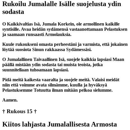
Rukoilu Jumalalle Isälle suojelusta ydin
sodasta
O Kaikkivaltias Isä, Jumala Korkein, ole armollinen kaikille
syntisille. Avaa heidän sydämensä vastaanottamaan Pelastuksen
ja saamaan runsaasti Armolauksia.
Kuule rukoukseni omasta perheestäni ja varmista, että jokainen
löytää suosiota Sinun rakkaassa Sydämessäsi.
O Jumalallinen Taivaallinen Isä, suojele kaikkia lapsiasi Maan
päällä mistään ydin sodasta tai muista teoista, jotka
suunnitellaan tuhoamaan lapsiasi.
Pidä meitä kaikesta vaaralta ja suojele meitä. Valaisi meidät
niin että voimme avata silmämme, kuulla ja hyväksyä
Pelastuksemme Totuutta ilman mitään pelkoa sielumme.
Aamen.
† Rukous 15 †
Kiitos lahjasta Jumalallisesta Armosta