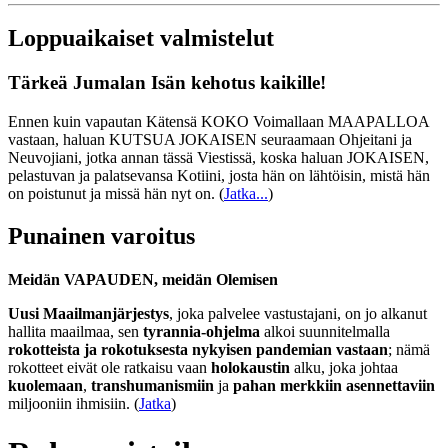
Loppuaikaiset valmistelut
Tärkeä Jumalan Isän kehotus kaikille!
Ennen kuin vapautan Kätensä KOKO Voimallaan MAAPALLOA
vastaan, haluan KUTSUA JOKAISEN seuraamaan Ohjeitani ja
Neuvojiani, jotka annan tässä Viestissä, koska haluan JOKAISEN,
pelastuvan ja palatsevansa Kotiini, josta hän on lähtöisin, mistä hän
on poistunut ja missä hän nyt on.
(
Jatka...
)
Punainen varoitus
Meidän VAPAUDEN, meidän Olemisen
Uusi Maailmanjärjestys
, joka palvelee vastustajani, on jo alkanut
hallita maailmaa, sen
tyrannia-ohjelma
alkoi suunnitelmalla
rokotteista ja rokotuksesta nykyisen pandemian vastaan
; nämä
rokotteet eivät ole ratkaisu vaan
holokaustin
alku, joka johtaa
kuolemaan
,
transhumanismiin
ja
pahan merkkiin asennettaviin
miljooniin ihmisiin. (
Jatka
)