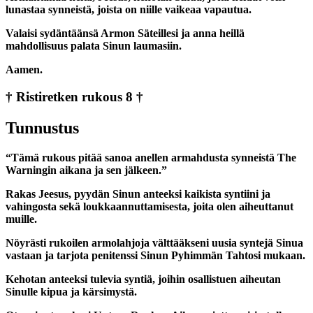
lunastaa synneistä, joista on niille vaikeaa vapautua.
Valaisi sydäntäänsä Armon Säteillesi ja anna heillä
mahdollisuus palata Sinun laumasiin.
Aamen.
† Ristiretken rukous 8 †
Tunnustus
“Tämä rukous pitää sanoa anellen armahdusta synneistä The
Warningin aikana ja sen jälkeen.”
Rakas Jeesus, pyydän Sinun anteeksi kaikista syntiini ja
vahingosta sekä loukkaannuttamisesta, joita olen aiheuttanut
muille.
Nöyrästi rukoilen armolahjoja välttääkseni uusia syntejä Sinua
vastaan ja tarjota penitenssi Sinun Pyhimmän Tahtosi mukaan.
Kehotan anteeksi tulevia syntiä, joihin osallistuen aiheutan
Sinulle kipua ja kärsimystä.