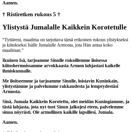
Aamen.
† Ristiretken rukous 5 †
Ylistystä Jumalalle Kaikkein Korotetulle
“Tyttäreni, maailma on tarjottava tämä erikoinen rukous ylistykseksi
ja kiitokseksi Isälle Jumalalle Armosta, jota Hän antaa koko
maailman.”
Ikuinen Isä, tarjoamme Sinulle rukoillemme iloisessa
kiitoshermoissamme arvokkaasta Armon lahjastasi kaikelle
ihmiskunnalle.
Me iloitseemme ja tarjoamme Sinulle, loistavin Kuninkain,
ylistystämme ja palvelumme rakkaudesta ja lempeydestäsi
Armosta.
Sinä, Jumala Kaikkein Korotettu, olet meidän Kuningiamme, ja
tästä lahjasta, jota nyt tuot Sinun jalkojesi eteen, palvelemme
sinua nöyrästi. Ole armollinen kaikille lapsillesi, Jumala.
Aamen.