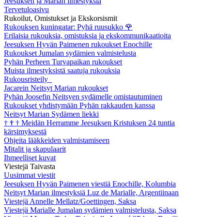
Jeesuksen ja Marian ilmestyksiä
Tervetuloasivu
Rukoilut, Omistukset ja Ekskorsismit
Rukouksen kuningatar: Pyhä ruusukko
🌹
Erilaisia rukouksia, omistuksia ja ekskommunikaatioita
Jeesuksen Hyvän Paimenen rukoukset Enochille
Rukoukset Jumalan sydämien valmistelusta
Pyhän Perheen Turvapaikan rukoukset
Muista ilmestyksistä saatuja rukouksia
Rukousristeily
Jacarein Neitsyt Marian rukoukset
Pyhän Joosefin Neitsyen sydämelle omistautuminen
Rukoukset yhdistymään Pyhän rakkauden kanssa
Neitsyt Marian Sydämen liekki
†
†
†
Meidän Herramme Jeesuksen Kristuksen 24 tuntia
kärsimyksestä
Ohjeita lääkkeiden valmistamiseen
Mitalit ja skapulaarit
Ihmeelliset kuvat
Viestejä Taivasta
Uusimmat viestit
Jeesuksen Hyvän Paimenen viestiä Enochille, Kolumbia
Neitsyt Marian ilmestyksiä Luz de Marialle, Argentiinaan
Viestejä Annelle Mellatz/Goettingen, Saksa
Viestejä Marialle Jumalan sydämien valmistelusta, Saksa