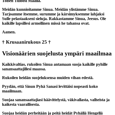
Toisen Tuloosi Maalla.
Meidän kunnioitamme Sinua. Meidän ylistämme Sinua.
Tarjoamme itsemme, surumme ja kärsimyksemme lahjaksi
Sulle pelastaakseni sieluja. Rakkastamme Sinua, Jeesus. Ole
kaikille lapsillesi armollinen missä he tahansa ovat.
Aamen.
† Krusaanirukous 25 †
Visionäärien suojelusta ympäri maailmaa
Kaikkivaltias, rukoilen Sinua antamaan suoja kaikille pyhille
sanansaattajillesi maassa.
Rukoilen heidän suojeluksensa muiden vihan edestä.
Pyydän, että Sinun Pyhä Sanasi levittäisi nopeasti koko
maailmaan.
Suojaa sanansaattajiasi häävittelystä, väkivallasta, valheista ja
kaikesta vaarallisesta.
Suojaa heidän perheitään ja peitä heidät Pyhällä Hengellä