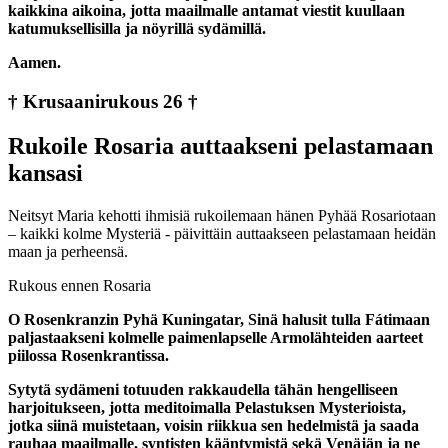
kaikkina aikoina, jotta maailmalle antamat viestit kuullaan
katumuksellisilla ja nöyrillä sydämillä.
Aamen.
† Krusaanirukous 26 †
Rukoile Rosaria auttaakseni pelastamaan
kansasi
Neitsyt Maria kehotti ihmisiä rukoilemaan hänen Pyhää Rosariotaan
– kaikki kolme Mysteriä - päivittäin auttaakseen pelastamaan heidän
maan ja perheensä.
Rukous ennen Rosaria
O Rosenkranzin Pyhä Kuningatar, Sinä halusit tulla Fátimaan
paljastaakseni kolmelle paimenlapselle Armolähteiden aarteet
piilossa Rosenkrantissa.
Sytytä sydämeni totuuden rakkaudella tähän hengelliseen
harjoitukseen, jotta meditoimalla Pelastuksen Mysterioista,
jotka siinä muistetaan, voisin riikkua sen hedelmistä ja saada
rauhaa maailmalle, syntisten kääntymistä sekä Venäjän ja ne