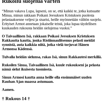
Rukoilu suojelua varten
“Minun vakava Lupa, lapseni, on se, että kaikki te, jotka kutsuatte
Minua, minun rakkaan Poikani Jeesuksen Kristuksen puolesta
pelastaaksenne veljesi ja sisarisi, heille myönnetään välitön suojelu.
Erityiset Armot annetaan jokaiselle teistä, joka lupaa täydellisen
kuukauden rukousta heidän sielujensa vuoksi.”
O Taivaallinen Isä, rakkaan Poikasi Jeesuksen Kristuksen
Rakkautta kautta, jonka Ristiinnaulitsemus pelasti meidät
synnistä, auta kaikkia niitä, jotka vielä torjuvat Hänen
Armonsa Kädensä.
Tulvalla heidän sielunsa, rakas Isä, sinun Rakkautesi merkillä.
Rukoilen Sinua, Taivaallinen Isä, kuule rukoukseni ja pelasta
nämä sielut ikuisesta tuomiosta.
Sinun Armosi kautta anna heille olla ensimmäiset uuden
Rauhan Ajan maassa astumaan.
Aamen.
† Rukous 14 †