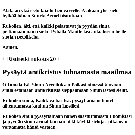
Äläkään yksi sielu kaadu tien varrelle. Äläkään yksi sielu
hylkää hänen Suurta Armeliaisuuttaan.
Rukoilen, äiti, että kaikki pelastuvat ja pyydän sinua
peittämään nämä sielut Pyhällä Manttellasi antaakseen heille
suojan petolliselta.
Aamen.
† Ristiretki rukous 20 †
Pysäytä antikristus tuhoamasta maailmaa
O Jumala Isä, Sinun Arvoituksen Poikasi nimessä kutsuan
sinua estämään antikristusta sieppaamaan Sinun lastesi sielut.
Rukoilen sinua, Kaikkivaltias Isä, pysäyttämään hänet
aiheuttamasta kauhua Sinun lapsillesi.
Rukoilen sinua pysäyttämään hänen saastuttamasta Luomistasi
ja pyydän sinua armahtamaan niitä köyhiä sieluja, jotka ovat
voittamatta häntä vastaan.