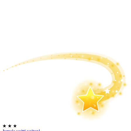
★
★
★