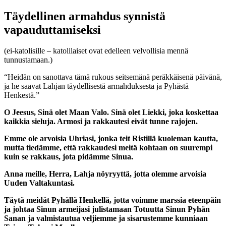
Täydellinen armahdus synnistä
vapauduttamiseksi
(ei-katolisille – katolilaiset ovat edelleen velvollisia mennä
tunnustamaan.)
“Heidän on sanottava tämä rukous seitsemänä peräkkäisenä päivänä,
ja he saavat Lahjan täydellisestä armahduksesta ja Pyhästä
Henkestä.”
O Jeesus, Sinä olet Maan Valo. Sinä olet Liekki, joka koskettaa
kaikkia sieluja. Armosi ja rakkautesi eivät tunne rajojen.
Emme ole arvoisia Uhriasi, jonka teit Ristillä kuoleman kautta,
mutta tiedämme, että rakkaudesi meitä kohtaan on suurempi
kuin se rakkaus, jota pidämme Sinua.
Anna meille, Herra, Lahja nöyryyttä, jotta olemme arvoisia
Uuden Valtakuntasi.
Täytä meidät Pyhällä Henkellä, jotta voimme marssia eteenpäin
ja johtaa Sinun armeijasi julistamaan Totuutta Sinun Pyhän
Sanan ja valmistautua veljiemme ja sisarustemme kunniaan