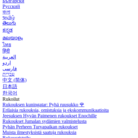
Български
Русский
বাংলা
বதமிழ்
తెలుగు
ಕನ್ನಡ
മലയാളം
ไทย
हिंदी
العربية
اردو
فارسی
עִברִית
中文 (简体)
日本語
한국어
Rukoilut
Rukouksen kuningatar: Pyhä ruusukko
🌹
Erilaisia rukouksia, omistuksia ja ekskommunikaatioita
Jeesuksen Hyvän Paimenen rukoukset Enochille
Rukoukset Jumalan sydämien valmistelusta
Pyhän Perheen Turvapaikan rukoukset
Muista ilmestyksistä saatuja rukouksia
Rukousristeily