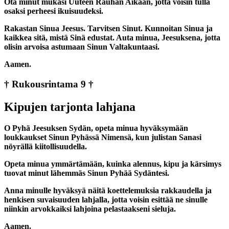
Ota minut mukasi Uuteen Rauhan Aikaan, jotta voisin tulla
osaksi perheesi ikuisuudeksi.
Rakastan Sinua Jeesus. Tarvitsen Sinut. Kunnoitan Sinua ja
kaikkea sitä, mistä Sinä edustat. Auta minua, Jeesuksena, jotta
olisin arvoisa astumaan Sinun Valtakuntaasi.
Aamen.
† Rukousrintama 9 †
Kipujen tarjonta lahjana
O Pyhä Jeesuksen Sydän, opeta minua hyväksymään
loukkaukset Sinun Pyhässä Nimensä, kun julistan Sanasi
nöyrällä kiitollisuudella.
Opeta minua ymmärtämään, kuinka alennus, kipu ja kärsimys
tuovat minut lähemmäs Sinun Pyhää Sydäntesi.
Anna minulle hyväksyä näitä koettelemuksia rakkaudella ja
henkisen suvaisuuden lahjalla, jotta voisin esittää ne sinulle
niinkin arvokkaiksi lahjoina pelastaakseni sieluja.
Aamen.