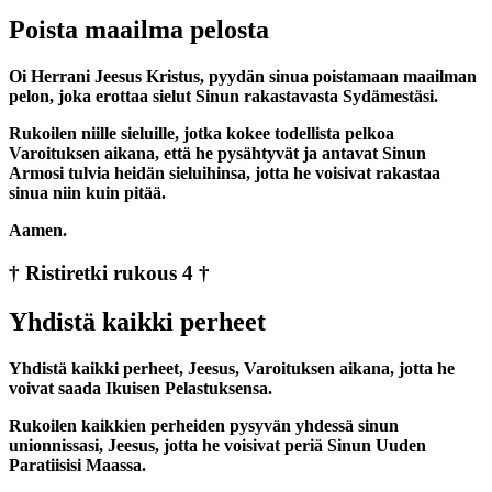
Poista maailma pelosta
Oi Herrani Jeesus Kristus, pyydän sinua poistamaan maailman
pelon, joka erottaa sielut Sinun rakastavasta Sydämestäsi.
Rukoilen niille sieluille, jotka kokee todellista pelkoa
Varoituksen aikana, että he pysähtyvät ja antavat Sinun
Armosi tulvia heidän sieluihinsa, jotta he voisivat rakastaa
sinua niin kuin pitää.
Aamen.
† Ristiretki rukous 4 †
Yhdistä kaikki perheet
Yhdistä kaikki perheet, Jeesus, Varoituksen aikana, jotta he
voivat saada Ikuisen Pelastuksensa.
Rukoilen kaikkien perheiden pysyvän yhdessä sinun
unionnissasi, Jeesus, jotta he voisivat periä Sinun Uuden
Paratiisisi Maassa.