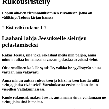
Rukousristeily
Lopun aikojen ristiinnaulitsemisen rukoukset, jotka on
välittänyt Totuus kirjan kanssa
† Ristiretki rukous 1 †
Laahani lahja Jeesukselle sielujen
pelastamiseksi
Rakas Jeesus, sinä joka rakastaat meitä niin paljon, anna
minun auttaa humaassai tavassani pelastaa arvoitasi sielut.
Ole armollinen kaikille syntisille, vaikka he syyllistyvät sinua
vastaan niin vakavasti.
Anna minun auttaa rukouksen ja kärsimyksen kautta niitä
sieluja, jotka eivät selviä Varoituksesta etsien paikan sinun
vierellesi Valtakunnassasi.
Kuule rukousni, makea Jeesus, auttamaan sinua voittamaan ne
sielut, joita sinä himoitat.