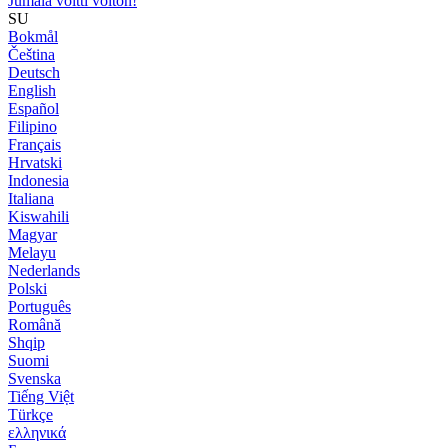
Jumala voitti voiton!
SU
Bokmål
Čeština
Deutsch
English
Español
Filipino
Français
Hrvatski
Indonesia
Italiana
Kiswahili
Magyar
Melayu
Nederlands
Polski
Português
Română
Shqip
Suomi
Svenska
Tiếng Việt
Türkçe
ελληνικά