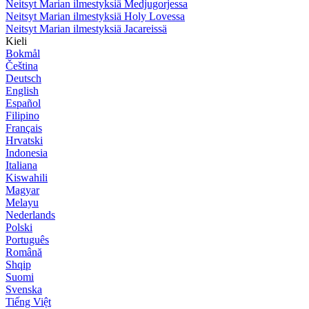
Neitsyt Marian ilmestyksiä Medjugorjessa
Neitsyt Marian ilmestyksiä Holy Lovessa
Neitsyt Marian ilmestyksiä Jacareissä
Kieli
Bokmål
Čeština
Deutsch
English
Español
Filipino
Français
Hrvatski
Indonesia
Italiana
Kiswahili
Magyar
Melayu
Nederlands
Polski
Português
Română
Shqip
Suomi
Svenska
Tiếng Việt