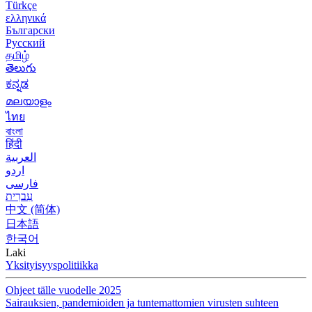
Türkçe
ελληνικά
Български
Русский
தமிழ்
తెలుగు
ಕನ್ನಡ
മലയാളം
ไทย
বাংলা
हिंदी
العربية
اردو
فارسی
עִברִית
中文 (简体)
日本語
한국어
Laki
Yksityisyyspolitiikka
Ohjeet tälle vuodelle 2025
Sairauksien, pandemioiden ja tuntemattomien virusten suhteen