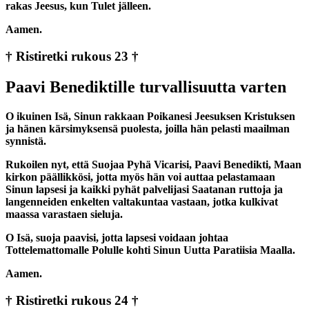
rakas Jeesus, kun Tulet jälleen.
Aamen.
† Ristiretki rukous 23 †
Paavi Benediktille turvallisuutta varten
O ikuinen Isä, Sinun rakkaan Poikanesi Jeesuksen Kristuksen
ja hänen kärsimyksensä puolesta, joilla hän pelasti maailman
synnistä.
Rukoilen nyt, että Suojaa Pyhä Vicarisi, Paavi Benedikti, Maan
kirkon päällikkösi, jotta myös hän voi auttaa pelastamaan
Sinun lapsesi ja kaikki pyhät palvelijasi Saatanan ruttoja ja
langenneiden enkelten valtakuntaa vastaan, jotka kulkivat
maassa varastaen sieluja.
O Isä, suoja paavisi, jotta lapsesi voidaan johtaa
Tottelemattomalle Polulle kohti Sinun Uutta Paratiisia Maalla.
Aamen.
† Ristiretki rukous 24 †