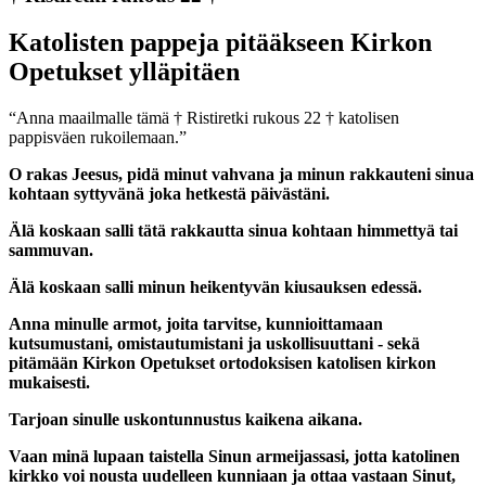
Katolisten pappeja pitääkseen Kirkon
Opetukset ylläpitäen
“Anna maailmalle tämä † Ristiretki rukous 22 † katolisen
pappisväen rukoilemaan.”
O rakas Jeesus, pidä minut vahvana ja minun rakkauteni sinua
kohtaan syttyvänä joka hetkestä päivästäni.
Älä koskaan salli tätä rakkautta sinua kohtaan himmettyä tai
sammuvan.
Älä koskaan salli minun heikentyvän kiusauksen edessä.
Anna minulle armot, joita tarvitse, kunnioittamaan
kutsumustani, omistautumistani ja uskollisuuttani - sekä
pitämään Kirkon Opetukset ortodoksisen katolisen kirkon
mukaisesti.
Tarjoan sinulle uskontunnustus kaikena aikana.
Vaan minä lupaan taistella Sinun armeijassasi, jotta katolinen
kirkko voi nousta uudelleen kunniaan ja ottaa vastaan Sinut,