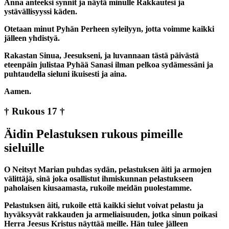
Anna anteeksi synnit ja näytä minulle Rakkautesi ja
ystävällisyyssi käden.
Otetaan minut Pyhän Perheen syleilyyn, jotta voimme kaikki
jälleen yhdistyä.
Rakastan Sinua, Jeesukseni, ja luvannaan tästä päivästä
eteenpäin julistaa Pyhää Sanasi ilman pelkoa sydämessäni ja
puhtaudella sieluni ikuisesti ja aina.
Aamen.
† Rukous 17 †
Äidin Pelastuksen rukous pimeille
sieluille
O Neitsyt Marian puhdas sydän, pelastuksen äiti ja armojen
välittäjä, sinä joka osallistut ihmiskunnan pelastukseen
paholaisen kiusaamasta, rukoile meidän puolestamme.
Pelastuksen äiti, rukoile että kaikki sielut voivat pelastu ja
hyväksyvät rakkauden ja armeliaisuuden, jotka sinun poikasi
Herra Jeesus Kristus näyttää meille. Hän tulee jälleen