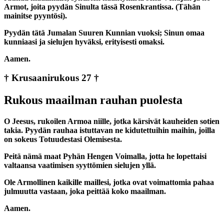
Armot, joita pyydän Sinulta tässä Rosenkrantissa. (Tähän
mainitse pyyntösi).
Pyydän tätä Jumalan Suuren Kunnian vuoksi; Sinun omaa
kunniaasi ja sielujen hyväksi, erityisesti omaksi.
Aamen.
† Krusaanirukous 27 †
Rukous maailman rauhan puolesta
O Jeesus, rukoilen Armoa niille, jotka kärsivät kauheiden sotien
takia. Pyydän rauhaa istuttavan ne kidutettuihin maihin, joilla
on sokeus Totuudestasi Olemisesta.
Peitä nämä maat Pyhän Hengen Voimalla, jotta he lopettaisi
valtaansa vaatimisen syyttömien sielujen yllä.
Ole Armollinen kaikille maillesi, jotka ovat voimattomia pahaa
julmuutta vastaan, joka peittää koko maailman.
Aamen.