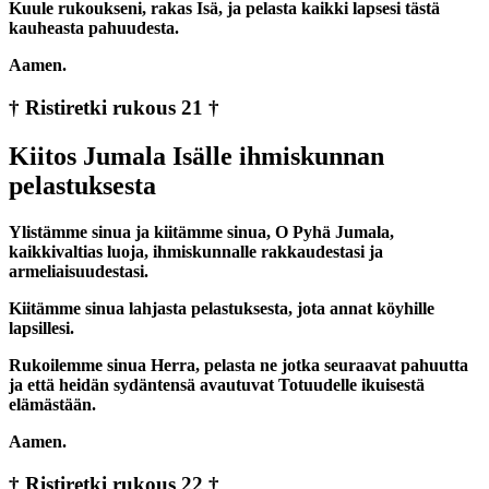
Kuule rukoukseni, rakas Isä, ja pelasta kaikki lapsesi tästä
kauheasta pahuudesta.
Aamen.
† Ristiretki rukous 21 †
Kiitos Jumala Isälle ihmiskunnan
pelastuksesta
Ylistämme sinua ja kiitämme sinua, O Pyhä Jumala,
kaikkivaltias luoja, ihmiskunnalle rakkaudestasi ja
armeliaisuudestasi.
Kiitämme sinua lahjasta pelastuksesta, jota annat köyhille
lapsillesi.
Rukoilemme sinua Herra, pelasta ne jotka seuraavat pahuutta
ja että heidän sydäntensä avautuvat Totuudelle ikuisestä
elämästään.
Aamen.
† Ristiretki rukous 22 †