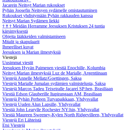
Jacarein Neitsyt Marian rukoukset
Pyhän Joosefin Neitsyen sydämelle omistautuminen
Rukoukset yhdistymään Pyhän rakkauden kanssa
Neitsyt Marian Sydämen liekki
†
†
†
Meidän Herramme Jeesuksen Kristuksen 24 tuntia
kärsimyksestä
Ohjeita lääkkeiden valmistamiseen
Mitalit ja skapulaarit
Ihmeelliset kuvat
Jeesuksen ja Marian ilmestyksiä
Viestejä
Uusimmat viestit
Jeesuksen Hyvän Paimenen viestiä Enochille, Kolumbia
Neitsyt Marian ilmestyksiä Luz de Marialle, Argentiinaan
Viestejä Annelle Mellatz/Goettingen, Saksa
Viestejä Marialle Jumalan sydämien valmistelusta, Saksa
Viestejä Marcos Tadeu Teixeiralle Jacareí SP:hen, Brasiliaan
Viestiä Edson Glauberille Itapirangaan AM, Brasiliaan
Viestejä Pyhän Perheen Turvapaikkaan, Yhdysvallat
Viestejä Uuden Alun Lapsille, Yhdysvallat
Viestiä John Learylle Rochester NY:hin, Yhdysvallat
Viestiä Maureen Sweeney-Kylen North Ridgevilleen, Yhdysvallat
Viestejä Eri Lähteistä
Etsi Viestejä