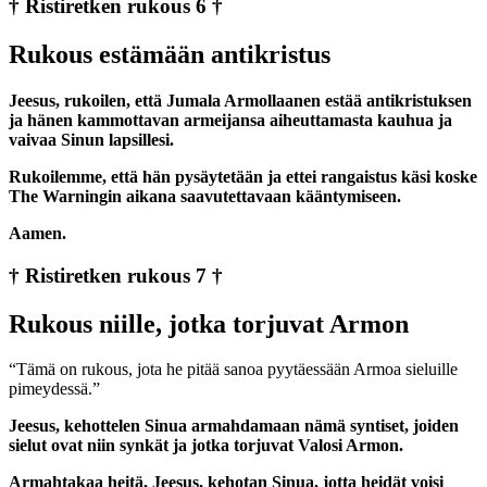
† Ristiretken rukous 6 †
Rukous estämään antikristus
Jeesus, rukoilen, että Jumala Armollaanen estää antikristuksen
ja hänen kammottavan armeijansa aiheuttamasta kauhua ja
vaivaa Sinun lapsillesi.
Rukoilemme, että hän pysäytetään ja ettei rangaistus käsi koske
The Warningin aikana saavutettavaan kääntymiseen.
Aamen.
† Ristiretken rukous 7 †
Rukous niille, jotka torjuvat Armon
“Tämä on rukous, jota he pitää sanoa pyytäessään Armoa sieluille
pimeydessä.”
Jeesus, kehottelen Sinua armahdamaan nämä syntiset, joiden
sielut ovat niin synkät ja jotka torjuvat Valosi Armon.
Armahtakaa heitä, Jeesus, kehotan Sinua, jotta heidät voisi