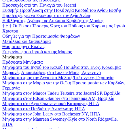
Προσευχές από την Παναγιά του Jacarei
Ευσεβής Προσήλωση στην Πολύ Άγία Καρδιά του Αγίου Ιωσήφ
Προσευχές για να Ενωθούμε με την Αγία Αγάπη
Η Φλόγα της Αγάπης της Αμώμου Καρδιάς της Μαρίας
†
†
†
Οι Είκοσι Τέσσερις Ώρες του Πάθους του Κυρίου μας Ιησού
Χριστού
Οδηγίες για την Προετοιμασία Φαρμάκων
Μετάλλια και Σκαπυλάρια
Θαυματουργές Εικόνες
Εμφανίσεις του Ιησού και της Μαρίας
Μηνύματα
Πρόσφατα Μηνύματα
Μηνύματα του Ιησού του Καλού Ποιμένα στον Ενοχ, Κολομβία
Μαριανές Αποκαλύψεις στη Luz de Maria, Αργεντινή
Μηνύματα προς την Άννα στο Μέλατζ/Γκέτινγκεν, Γερμανία
Μηνύματα στην Μαρία για την Θεϊκή Προετοιμασία των Καρδιών,
Γερμανία
Μηνύματα στον Marcos Tadeu Teixeira στο Jacareí SP, Βραζιλία
Μηνύματα στον Edson Glauber στο Itapiranga AM, Βραζιλία
Μηνύματα στο Άγιο Οικογενειακό Καταφύγιο, ΗΠΑ
Μηνύματα στα Παιδιά της Ανανέωσης, ΗΠΑ
Μηνύματα στον John Leary στο Rochester NY, ΗΠΑ
Μηνύματα στην Maureen Sweeney-Kyle στο North Ridgeville,
ΗΠΑ