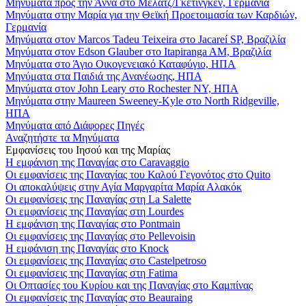
Μηνύματα προς την Άννα στο Μέλατζ/Γκέτινγκεν, Γερμανία
Μηνύματα στην Μαρία για την Θεϊκή Προετοιμασία των Καρδιών,
Γερμανία
Μηνύματα στον Marcos Tadeu Teixeira στο Jacareí SP, Βραζιλία
Μηνύματα στον Edson Glauber στο Itapiranga AM, Βραζιλία
Μηνύματα στο Άγιο Οικογενειακό Καταφύγιο, ΗΠΑ
Μηνύματα στα Παιδιά της Ανανέωσης, ΗΠΑ
Μηνύματα στον John Leary στο Rochester NY, ΗΠΑ
Μηνύματα στην Maureen Sweeney-Kyle στο North Ridgeville,
ΗΠΑ
Μηνύματα από Διάφορες Πηγές
Αναζητήστε τα Μηνύματα
Εμφανίσεις του Ιησού και της Μαρίας
Η εμφάνιση της Παναγίας στο Caravaggio
Οι εμφανίσεις της Παναγίας του Καλού Γεγονότος στο Quito
Οι αποκαλύψεις στην Αγία Μαργαρίτα Μαρία Αλακόκ
Οι εμφανίσεις της Παναγίας στη La Salette
Οι εμφανίσεις της Παναγίας στη Lourdes
Η εμφάνιση της Παναγίας στο Pontmain
Οι εμφανίσεις της Παναγίας στο Pellevoisin
Η εμφάνιση της Παναγίας στο Knock
Οι εμφανίσεις της Παναγίας στο Castelpetroso
Οι εμφανίσεις της Παναγίας στη Fatima
Οι Οπτασίες του Κυρίου και της Παναγίας στο Καμπίνας
Οι εμφανίσεις της Παναγίας στο Beauraing