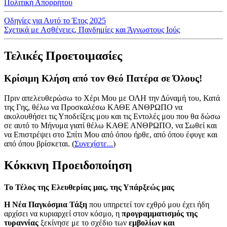
Πολιτική Απορρήτου
Οδηγίες για Αυτό το Έτος 2025
Σχετικά με Ασθένειες, Πανδημίες και Άγνωστους Ιούς
Τελικές Προετοιμασίες
Κρίσιμη Κλήση από τον Θεό Πατέρα σε Όλους!
Πριν απελευθερώσω το Χέρι Μου με ΟΛΗ την Δύναμή του, Κατά
της Γης, θέλω να Προσκαλέσω ΚΑΘΕ ΑΝΘΡΩΠΟ να
ακολουθήσει τις Υποδείξεις μου και τις Εντολές μου που θα δώσω
σε αυτό το Μήνυμα γιατί θέλω ΚΑΘΕ ΑΝΘΡΩΠΟ, να Σωθεί και
να Επιστρέψει στο Σπίτι Μου από όπου ήρθε, από όπου έφυγε και
από όπου βρίσκεται.
(
Συνεχίστε...
)
Κόκκινη Προειδοποίηση
Το Τέλος της Ελευθερίας μας, της Υπάρξεώς μας
Η Νέα Παγκόσμια Τάξη
που υπηρετεί τον εχθρό μου έχει ήδη
αρχίσει να κυριαρχεί στον κόσμο, η
προγραμματισμός της
τυραννίας
ξεκίνησε με το σχέδιο των
εμβολίων και