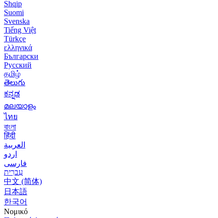
Shqip
Suomi
Svenska
Tiếng Việt
Türkçe
ελληνικά
Български
Русский
தமிழ்
తెలుగు
ಕನ್ನಡ
മലയാളം
ไทย
বাংলা
हिंदी
العربية
اردو
فارسی
עִברִית
中文 (简体)
日本語
한국어
Νομικό