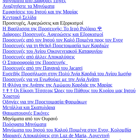
Μηνύματα από Διάφορες Πηγές
Αναζητήστε τα Μηνύματα
Εμφανίσεις του Ιησού και της Μαρίας
Κεντρική Σελίδα
Προσευχές, Αφιερώσεις και Εξορκισμοί
Η Βασίλισσα της Προσευχής: Το Ιερό Ροζάριο
🌹
Διάφορες Προσευχές, Αφιερώσεις και Εξορκισμοί
Προσευχές από τον Ιησού τον Καλό Ποιμένα προς τον Ενοχ
Προσευχές για τη Θεϊκή Προετοιμασία των Καρδιών
Προσευχές του Αγίου Οικογενειακού Καταφυγίου
Προσευχές από άλλες Αποκαλύψεις
Ο Σταυροφορία της Προσευχής
Προσευχές από την Παναγιά του Jacarei
Ευσεβής Προσήλωση στην Πολύ Άγία Καρδιά του Αγίου Ιωσήφ
Προσευχές για να Ενωθούμε με την Αγία Αγάπη
Η Φλόγα της Αγάπης της Αμώμου Καρδιάς της Μαρίας
†
†
†
Οι Είκοσι Τέσσερις Ώρες του Πάθους του Κυρίου μας Ιησού
Χριστού
Οδηγίες για την Προετοιμασία Φαρμάκων
Μετάλλια και Σκαπυλάρια
Θαυματουργές Εικόνες
Μηνύματα από τον Ουρανό
Πρόσφατα Μηνύματα
Μηνύματα του Ιησού του Καλού Ποιμένα στον Ενοχ, Κολομβία
Μαριανές Αποκαλύψεις στη Luz de Maria, Αργεντινή