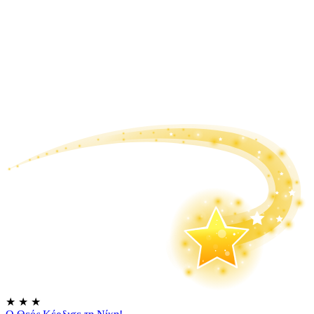
★
★
★