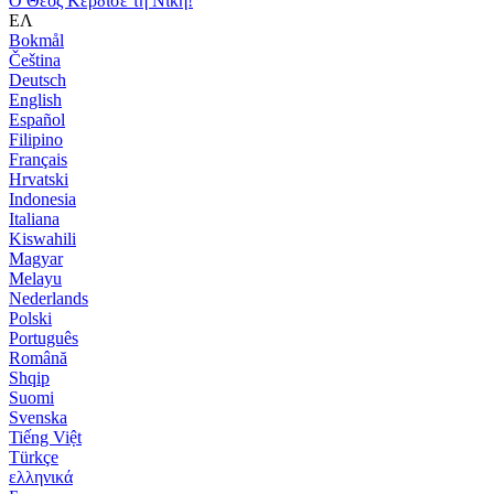
Ο Θεός Κέρδισε τη Νίκη!
ΕΛ
Bokmål
Čeština
Deutsch
English
Español
Filipino
Français
Hrvatski
Indonesia
Italiana
Kiswahili
Magyar
Melayu
Nederlands
Polski
Português
Română
Shqip
Suomi
Svenska
Tiếng Việt
Türkçe
ελληνικά