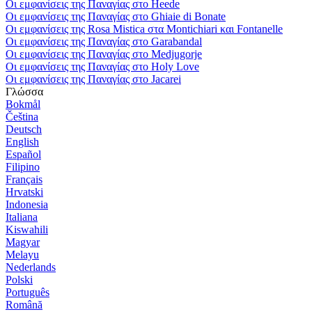
Οι εμφανίσεις της Παναγίας στο Heede
Οι εμφανίσεις της Παναγίας στο Ghiaie di Bonate
Οι εμφανίσεις της Rosa Mistica στα Montichiari και Fontanelle
Οι εμφανίσεις της Παναγίας στο Garabandal
Οι εμφανίσεις της Παναγίας στο Medjugorje
Οι εμφανίσεις της Παναγίας στο Holy Love
Οι εμφανίσεις της Παναγίας στο Jacarei
Γλώσσα
Bokmål
Čeština
Deutsch
English
Español
Filipino
Français
Hrvatski
Indonesia
Italiana
Kiswahili
Magyar
Melayu
Nederlands
Polski
Português
Română