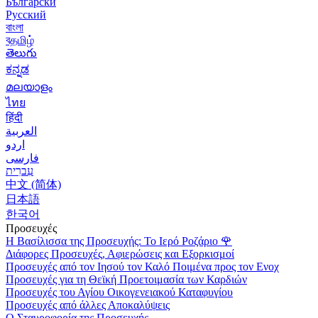
Български
Русский
বাংলা
বதமிழ்
తెలుగు
ಕನ್ನಡ
മലയാളം
ไทย
हिंदी
العربية
اردو
فارسی
עִברִית
中文 (简体)
日本語
한국어
Προσευχές
Η Βασίλισσα της Προσευχής: Το Ιερό Ροζάριο
🌹
Διάφορες Προσευχές, Αφιερώσεις και Εξορκισμοί
Προσευχές από τον Ιησού τον Καλό Ποιμένα προς τον Ενοχ
Προσευχές για τη Θεϊκή Προετοιμασία των Καρδιών
Προσευχές του Αγίου Οικογενειακού Καταφυγίου
Προσευχές από άλλες Αποκαλύψεις
Ο Σταυροφορία της Προσευχής