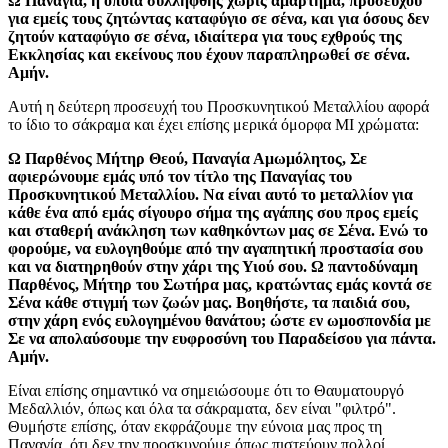
Ω Παναγία, η οποία συλλήφθης χωρίς αμάρτημα, προσεύχου
για εμείς τους ζητώντας καταφύγιο σε σένα, και για όσους δεν
ζητούν καταφύγιο σε σένα, ιδιαίτερα για τους εχθρούς της
Εκκλησίας και εκείνους που έχουν παραπληρωθεί σε σένα.
Αμήν.
Αυτή η δεύτερη προσευχή του Προσκυνητικού Μεταλλίου αφορά
το ίδιο το σάκραμα και έχει επίσης μερικά όμορφα MI χρώματα:
Ω Παρθένος Μήτηρ Θεού, Παναγία Αμωμόλητος, Σε
αφιερώνουμε εμάς υπό τον τίτλο της Παναγίας του
Προσκυνητικού Μεταλλίου. Να είναι αυτό το μεταλλίον για
κάθε ένα από εμάς σίγουρο σήμα της αγάπης σου προς εμείς
και σταθερή ανάκληση των καθηκόντων μας σε Σένα. Ενώ το
φορούμε, να ευλογηθούμε από την αγαπητική προστασία σου
και να διατηρηθούν στην χάρι της Υιού σου. Ω παντοδύναμη
Παρθένος, Μήτηρ του Σωτήρα μας, κρατώντας εμάς κοντά σε
Σένα κάθε στιγμή των ζωών μας. Βοηθήστε, τα παιδιά σου,
στην χάρη ενός ευλογημένου θανάτου; ώστε εν ωμοσπονδία με
Σε να απολαύσουμε την ευφροσύνη του Παραδείσου για πάντα.
Αμήν.
Είναι επίσης σημαντικό να σημειώσουμε ότι το Θαυματουργό
Μεδαλλιόν, όπως και όλα τα σάκραματα, δεν είναι "φιλτρό".
Θυμήστε επίσης, όταν εκφράζουμε την εύνοια μας προς τη
Παναγία, ότι δεν την προσκυνούμε όπως πιστεύουν πολλοί