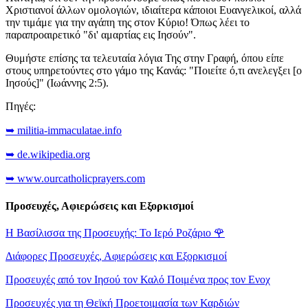
Χριστιανοί άλλων ομολογιών, ιδιαίτερα κάποιοι Ευανγελικοί, αλλά
την τιμάμε για την αγάπη της στον Κύριο! Όπως λέει το
παραπροαιρετικό "δι' αμαρτίας εις Ιησούν".
Θυμήστε επίσης τα τελευταία λόγια Της στην Γραφή, όπου είπε
στους υπηρετούντες στο γάμο της Κανάς: "Ποιείτε ό,τι ανελεγξει [ο
Ιησούς]" (Ιωάννης 2:5).
Πηγές:
➥ militia-immaculatae.info
➥ de.wikipedia.org
➥ www.ourcatholicprayers.com
Προσευχές, Αφιερώσεις και Εξορκισμοί
Η Βασίλισσα της Προσευχής: Το Ιερό Ροζάριο
🌹
Διάφορες Προσευχές, Αφιερώσεις και Εξορκισμοί
Προσευχές από τον Ιησού τον Καλό Ποιμένα προς τον Ενοχ
Προσευχές για τη Θεϊκή Προετοιμασία των Καρδιών