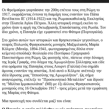
Οι Φρεϊμαύροι γιορτάσανε την 200η επέτειο τους στη Ρώμη το
1917, εκφράζοντας έντονα τη διαμάχη τους εναντίον του Πάπα
Βενέδικτου ΙΕ' (1914-1922) και της Ρωμαιοκαθολικής Εκκλησίας
στην Πλατεία Αγίου Πέτρου. Άλλη ιστορική στιγμή εκείνο το
χρόνο ήταν η αρχή της Οκτωβριανής Επανάστασης στη Ρωσία. Τον
ίδιο χρόνο, η Παναγία είχε εμφανιστεί στο Φάτιμα (Πορτογαλία).
Στο χρόνο αυτών των ιστορικών και θρησκευτικών γεγονότων, ο
νεαρός Πολωνός Φραγκισκανός μοναχός Μαξιμιλιανός Μαρία
Κόλμπε (Μινιόρ, 1894-1941, φωτογραφημένος δίπλα στον
κείμενο) σπούδαζε θεολογία στο Ποντίφικο Γρηγοριανό
Πανεπιστήμιο στη Ρώμη. Ως φοιτητής τότε, πίστευε στην δύναμη
της Ιεράς Γραφής, στο δόγμα της Αμωμολήτου Σύλληψης και είδε
στα οράματα της Παναγίας στους Λουρντ (Γαλλία) ένα σημάδι
άμυνας εναντίον της απιστίας. Από αυτό ο Κόλμπε ανέπτυξε την
ιδέα ίδρυσης μιας "Ιπποσύνης της Αμωμολήτου". Ως σήμα
αναγνώρισης, επέλεξε το "Προσκυνητικό Μεταλλίον" και ίδρυσε
τη "Μιλίτια Ιμμακουλάται" (MI) με έξι άλλους Φραγκισκανούς
μοναχούς στις 16 Οκτωβρίου 1917 - τρεις μέρες μετά την εμφάνιση
της Μαρίας στη Φάτιμα.
Μια προσευχή που συνδέεται μαζί του είναι: