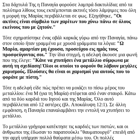
Στα δάχτυλά Της η Παναγία φορούσε λαμπρά δακτυλίδια; από τα
πολύτιμα λίθους τους εκπέμπονται ακτινές τόσο λάμψιμες που όλη
η μορφή της Μαρίας περιβάλλεται σε φως. Εξηγήθηκε,
"Οι
ακτίνες είναι σύμβολο των χαρίτων που χύνω πάνω σε όλους
εκείνους που με ζητούν."
Τότε σχηματίστηκε ένας οβάλ καρκάς γύρω από την Παναγία, πάνω
στον οποίο ήταν γραμμένα με χρυσά γράμματα τα λόγια:
"Ω
Μαρία, αμαρτίαν μη έχουσα, προσεύχου εις ημάς τους
προσφεύγοντας σοι."
Την ίδια στιγμή, η αδελφή άκουσε μια φωνή
που της έλεγε:
"Κάνε να χτυπήσει ένα μετάλλιο σύμφωνα με
αυτή τη σχεδίαση! Όλοι οι οποίοι το φορούν θα λάβουν μεγάλες
χαρισμούς. Πλούσιες θα είναι οι χαρισμοί για αυτούς που το
φοράνε με πίστη."
Τότε η αδελφή είδε πώς πρέπει να μοιάζει το πίσω μέρος του
μεταλλίου: ένα M (για τη Μαρία) στέφεται από έναν σταυρό. Κάτω
από τα δύο καρδιά του Ιησού και της Μαρίας. Όλο αυτό
περιβάλλεται από 12 αστέρες (βλ. Αποκάλυψη 12:1). Σε άλλη
εμφάνιση, η Παναγία επαναλαμβάνει την εντολή να χτυπήσει το
μετάλλιο.
Το μετάλλιο γρήγορα κατέκτησε τις καρδιές των πιστών, και οι
άνθρωποι της έδωσαν το παρατσούκλι "θαυματουργό" επειδή από
την αρχή υπήρχαν πολλά θαύματα μέσω του. Οι πολλές