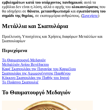
εμβολημάτων κατά του υπάρχοντος πανδημικού
; αυτά τα
εμβόλια δεν είναι η λύση, αλλά ο αρχής του
ολοκαυτώματος
που
θα οδηγήσει σε
θάνατο
,
μεταανθρωπισμό
και
εγκατάσταση του
σημάδι της θηρίας
, σε εκατομμύρια ανθρώπους. (
Συνεχίστε
)
Μετάλλια και Σκαπυλάρια
Προέλευση, Υποσχέσεις και Χρήσεις διαφόρων Μεταλλίων και
Σκαπουλαρίων
Περιεχόμενα
Το Θαυματουργό Μεδαγιόν
Μεδαλλιόν Αγίου Βενέδικτου
Καφέ Σκαπουλάρι της Παναγίας του Καρμέλου
Σκαπουλάρι της Αμωμογέννητης Παρθένου
Κόκκινο Σκαπουλάρι της Παθής του Ιησού
Το Πράσινο Σκαπουλιέ
Το Θαυματουργό Μεδαγιόν