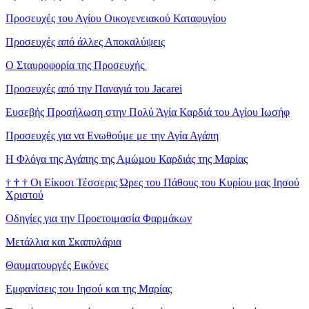
Προσευχές του Αγίου Οικογενειακού Καταφυγίου
Προσευχές από άλλες Αποκαλύψεις
Ο Σταυροφορία της Προσευχής
Προσευχές από την Παναγιά του Jacarei
Ευσεβής Προσήλωση στην Πολύ Άγία Καρδιά του Αγίου Ιωσήφ
Προσευχές για να Ενωθούμε με την Αγία Αγάπη
Η Φλόγα της Αγάπης της Αμώμου Καρδιάς της Μαρίας
†
†
†
Οι Είκοσι Τέσσερις Ώρες του Πάθους του Κυρίου μας Ιησού
Χριστού
Οδηγίες για την Προετοιμασία Φαρμάκων
Μετάλλια και Σκαπυλάρια
Θαυματουργές Εικόνες
Εμφανίσεις του Ιησού και της Μαρίας