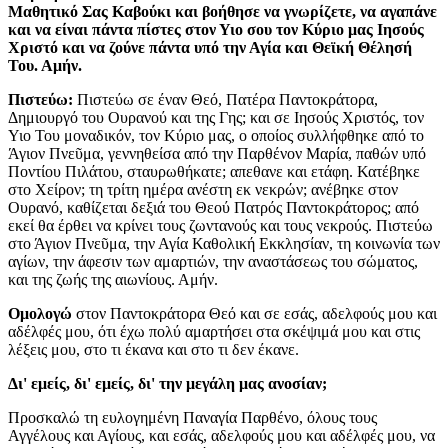
Μαθητικό Σας Καβούκι και βοήθησε να γνωρίζετε, να αγαπάνε
και να είναι πάντα πίστες στον Υιο σου τον Κύριο μας Ιησούς
Χριστό και να ζούνε πάντα υπό την Αγία και Θεϊκή Θέλησή
Του. Αμήν.
Πιστεύω:
Πιστεύω σε έναν Θεό, Πατέρα Παντοκράτορα,
Δημιουργό του Ουρανού και της Γης; και σε Ιησούς Χριστός, τον
Υιο Του μοναδικόν, τον Κύριο μας, ο οποίος συλλήφθηκε από το
Άγιον Πνεῦμα, γεννηθείσα από την Παρθένον Μαρία, παθών υπό
Ποντίου Πιλάτου, σταυρωθήκατε; απεθανε και ετάφη. Κατέβηκε
στο Χείρον; τη τρίτη ημέρα ανέστη εκ νεκρών; ανέβηκε στον
Ουρανό, καθίζεται δεξιά του Θεού Πατρός Παντοκράτορος; από
εκεί θα έρθει να κρίνει τους ζωντανούς και τους νεκρούς. Πιστεύω
στο Άγιον Πνεῦμα, την Αγία Καθολική Εκκλησίαν, τη κοινωνία των
αγίων, την άφεσιν των αμαρτιών, την αναστάσεως του σώματος,
και της ζωής της αιωνίους. Αμήν.
Ομολογώ
στον Παντοκράτορα Θεό και σε εσάς, αδελφούς μου και
αδέλφές μου, ότι έχω πολύ αμαρτήσει στα σκέψιμά μου και στις
λέξεις μου, στο τι έκανα και στο τι δεν έκανε.
Δι' εμείς, δι' εμείς, δι' την μεγάλη μας ανοσίαν;
Προσκαλώ τη ευλογημένη Παναγία Παρθένο, όλους τους
Αγγέλους και Αγίους, και εσάς, αδελφούς μου και αδέλφές μου, να