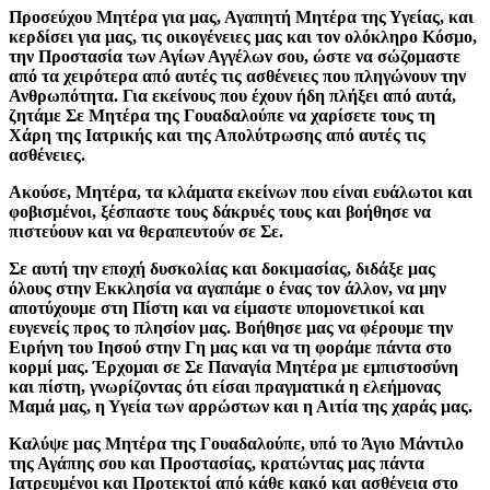
Προσεύχου Μητέρα για μας, Αγαπητή Μητέρα της Υγείας, και
κερδίσει για μας, τις οικογένειες μας και τον ολόκληρο Κόσμο,
την Προστασία των Αγίων Αγγέλων σου, ώστε να σώζομαστε
από τα χειρότερα από αυτές τις ασθένειες που πληγώνουν την
Ανθρωπότητα. Για εκείνους που έχουν ήδη πλήξει από αυτά,
ζητάμε Σε Μητέρα της Γουαδαλούπε να χαρίσετε τους τη
Χάρη της Ιατρικής και της Απολύτρωσης από αυτές τις
ασθένειες.
Ακούσε, Μητέρα, τα κλάματα εκείνων που είναι ευάλωτοι και
φοβισμένοι, ξέσπαστε τους δάκρυές τους και βοήθησε να
πιστεύουν και να θεραπευτούν σε Σε.
Σε αυτή την εποχή δυσκολίας και δοκιμασίας, διδάξε μας
όλους στην Εκκλησία να αγαπάμε ο ένας τον άλλον, να μην
αποτύχουμε στη Πίστη και να είμαστε υπομονετικοί και
ευγενείς προς το πλησίον μας. Βοήθησε μας να φέρουμε την
Ειρήνη του Ιησού στην Γη μας και να τη φοράμε πάντα στο
κορμί μας. Έρχομαι σε Σε Παναγία Μητέρα με εμπιστοσύνη
και πίστη, γνωρίζοντας ότι είσαι πραγματικά η ελεήμονας
Μαμά μας, η Υγεία των αρρώστων και η Αιτία της χαράς μας.
Καλύψε μας Μητέρα της Γουαδαλούπε, υπό το Άγιο Μάντιλο
της Αγάπης σου και Προστασίας, κρατώντας μας πάντα
Ιατρευμένοι και Προτεκτοί από κάθε κακό και ασθένεια στο