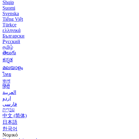
Shqip
Suomi
Svenska
Tiếng Việt
Türkçe
ελληνικά
Български
Русский
தமிழ்
తెలుగు
ಕನ್ನಡ
മലയാളം
ไทย
বাংলা
हिंदी
العربية
اردو
فارسی
עִברִית
中文 (简体)
日本語
한국어
Νομικό