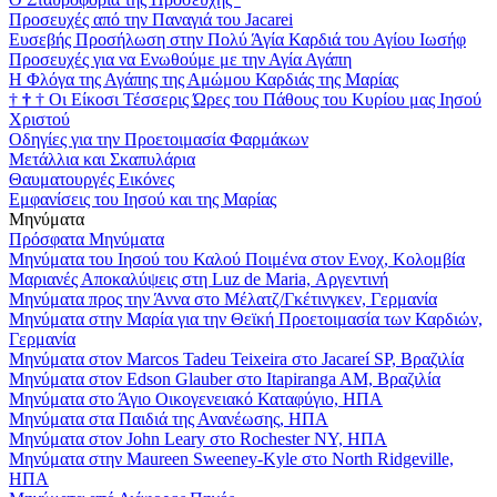
Προσευχές από την Παναγιά του Jacarei
Ευσεβής Προσήλωση στην Πολύ Άγία Καρδιά του Αγίου Ιωσήφ
Προσευχές για να Ενωθούμε με την Αγία Αγάπη
Η Φλόγα της Αγάπης της Αμώμου Καρδιάς της Μαρίας
†
†
†
Οι Είκοσι Τέσσερις Ώρες του Πάθους του Κυρίου μας Ιησού
Χριστού
Οδηγίες για την Προετοιμασία Φαρμάκων
Μετάλλια και Σκαπυλάρια
Θαυματουργές Εικόνες
Εμφανίσεις του Ιησού και της Μαρίας
Μηνύματα
Πρόσφατα Μηνύματα
Μηνύματα του Ιησού του Καλού Ποιμένα στον Ενοχ, Κολομβία
Μαριανές Αποκαλύψεις στη Luz de Maria, Αργεντινή
Μηνύματα προς την Άννα στο Μέλατζ/Γκέτινγκεν, Γερμανία
Μηνύματα στην Μαρία για την Θεϊκή Προετοιμασία των Καρδιών,
Γερμανία
Μηνύματα στον Marcos Tadeu Teixeira στο Jacareí SP, Βραζιλία
Μηνύματα στον Edson Glauber στο Itapiranga AM, Βραζιλία
Μηνύματα στο Άγιο Οικογενειακό Καταφύγιο, ΗΠΑ
Μηνύματα στα Παιδιά της Ανανέωσης, ΗΠΑ
Μηνύματα στον John Leary στο Rochester NY, ΗΠΑ
Μηνύματα στην Maureen Sweeney-Kyle στο North Ridgeville,
ΗΠΑ