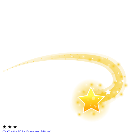
★
★
★