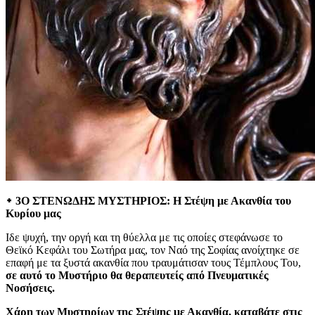
᛭ 3Ο ΣΤΕΝΩΔΗΣ ΜΥΣΤΗΡΙΟΣ: Η Στέψη με Ακανθία του
Κυρίου μας
Ιδε ψυχή, την οργή και τη θύελλα με τις οποίες στεφάνωσε το
Θεϊκό Κεφάλι του Σωτήρα μας, τον Ναό της Σοφίας ανοίχτηκε σε
επαφή με τα ξυστά ακανθία που τραυμάτισαν τους Τέμπλους Του,
σε αυτό το Μυστήριο θα θεραπευτείς από Πνευματικές
Νοσήσεις.
Χάρη των Μυστηρίων της Στέψης με Ακανθία, καταβάτε στις