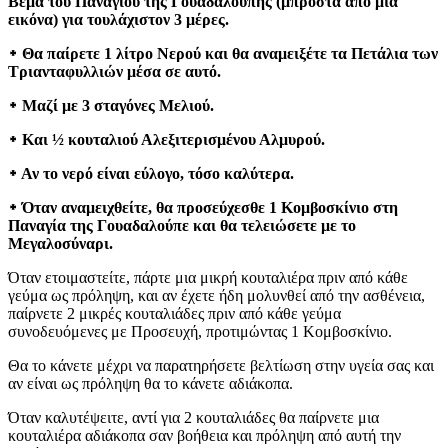
Βεμά του Παναγίου της Γουαδαλούπης (μπροστά από μια
εικόνα) για τουλάχιστον 3 μέρες.
᛭ Θα παίρετε 1 λίτρο Νερού και θα αναμειξέτε τα Πετάλια των
Τριανταφυλλιών μέσα σε αυτό.
᛭ Μαζί με 3 σταγόνες Μελιού.
᛭ Και ½ κουταλιού Αλεξιτερισμένου Αλμυρού.
᛭ Αν το νερό είναι εύλογο, τόσο καλύτερα.
᛭ Όταν αναμειχθείτε, θα προσεύχεσθε 1 Κομβοσκίνιο στη
Παναγία της Γουαδαλούπε και θα τελειώσετε με το
Μεγαλοσύναρι.
Όταν ετοιμαστείτε, πάρτε μια μικρή κουταλιέρα πριν από κάθε
γεύμα ως πρόληψη, και αν έχετε ήδη μολυνθεί από την ασθένεια,
παίρνετε 2 μικρές κουταλιάδες πριν από κάθε γεύμα
συνοδευόμενες με Προσευχή, προτιμώντας 1 Κομβοσκίνιο.
Θα το κάνετε μέχρι να παρατηρήσετε βελτίωση στην υγεία σας και
αν είναι ως πρόληψη θα το κάνετε αδιάκοπα.
Όταν καλυτέψειτε, αντί για 2 κουταλιάδες θα παίρνετε μια
κουταλιέρα αδιάκοπα σαν βοήθεια και πρόληψη από αυτή την