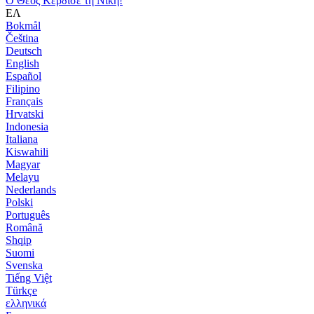
Ο Θεός Κέρδισε τη Νίκη!
ΕΛ
Bokmål
Čeština
Deutsch
English
Español
Filipino
Français
Hrvatski
Indonesia
Italiana
Kiswahili
Magyar
Melayu
Nederlands
Polski
Português
Română
Shqip
Suomi
Svenska
Tiếng Việt
Türkçe
ελληνικά