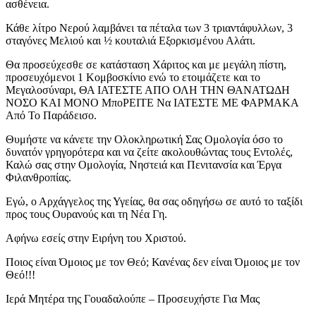
ασθένεια.
Κάθε λίτρο Νερού λαμβάνει τα πέταλα των 3 τριαντάφυλλων, 3
σταγόνες Μελιού και ½ κουταλιά Εξορκισμένου Αλάτι.
Θα προσεύχεσθε σε κατάσταση Χάριτος και με μεγάλη πίστη,
προσευχόμενοι 1 Κομβοσκίνιο ενώ το ετοιμάζετε και το
Μεγαλοσύναρι, ΘΑ ΙΑΤΕΣΤΕ ΑΠΟ ΟΛΗ ΤΗΝ ΘΑΝΑΤΩΔΗ
ΝΟΣΟ ΚΑΙ ΜОΝΟ ΜποΡΕΙΤΕ Να ΙΑΤΕΣΤΕ ΜΕ ΦΑΡΜΑΚΑ
Από Το Παράδεισο.
Θυμήστε να κάνετε την Ολοκληρωτική Σας Ομολογία όσο το
δυνατόν γρηγορότερα και να ζείτε ακολουθώντας τους Εντολές,
Καλώ σας στην Ομολογία, Νηστειά και Πενιτανσία και Έργα
Φιλανθροπίας.
Εγώ, ο Αρχάγγελος της Υγείας, θα σας οδηγήσω σε αυτό το ταξίδι
προς τους Ουρανούς και τη Νέα Γη.
Αφήνω εσείς στην Ειρήνη του Χριστού.
Ποιος είναι Όμοιος με τον Θεό; Κανένας δεν είναι Όμοιος με τον
Θεό!!!
Ιερά Μητέρα της Γουαδαλούπε – Προσευχήστε Για Μας