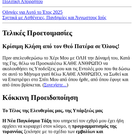
Πολιτική Απορρήτου
Οδηγίες για Αυτό το Έτος 2025
Σχετικά με Ασθένειες, Πανδημίες και Άγνωστους Ιούς
Τελικές Προετοιμασίες
Κρίσιμη Κλήση από τον Θεό Πατέρα σε Όλους!
Πριν απελευθερώσω το Χέρι Μου με ΟΛΗ την Δύναμή του, Κατά
της Γης, θέλω να Προσκαλέσω ΚΑΘΕ ΑΝΘΡΩΠΟ να
ακολουθήσει τις Υποδείξεις μου και τις Εντολές μου που θα δώσω
σε αυτό το Μήνυμα γιατί θέλω ΚΑΘΕ ΑΝΘΡΩΠΟ, να Σωθεί και
να Επιστρέψει στο Σπίτι Μου από όπου ήρθε, από όπου έφυγε και
από όπου βρίσκεται.
(
Συνεχίστε...
)
Κόκκινη Προειδοποίηση
Το Τέλος της Ελευθερίας μας, της Υπάρξεώς μας
Η Νέα Παγκόσμια Τάξη
που υπηρετεί τον εχθρό μου έχει ήδη
αρχίσει να κυριαρχεί στον κόσμο, η
προγραμματισμός της
τυραννίας
ξεκίνησε με το σχέδιο των
εμβολίων και