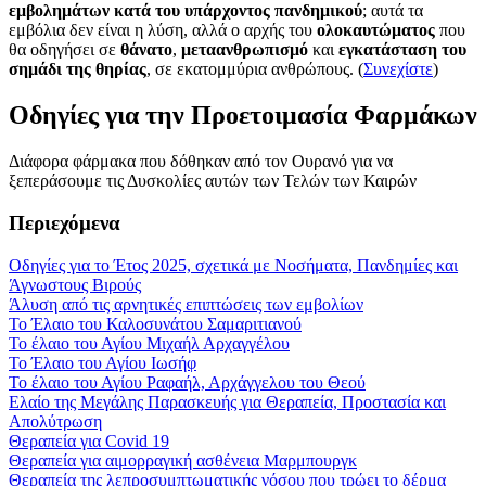
εμβολημάτων κατά του υπάρχοντος πανδημικού
; αυτά τα
εμβόλια δεν είναι η λύση, αλλά ο αρχής του
ολοκαυτώματος
που
θα οδηγήσει σε
θάνατο
,
μεταανθρωπισμό
και
εγκατάσταση του
σημάδι της θηρίας
, σε εκατομμύρια ανθρώπους. (
Συνεχίστε
)
Οδηγίες για την Προετοιμασία Φαρμάκων
Διάφορα φάρμακα που δόθηκαν από τον Ουρανό για να
ξεπεράσουμε τις Δυσκολίες αυτών των Τελών των Καιρών
Περιεχόμενα
Οδηγίες για το Έτος 2025, σχετικά με Νοσήματα, Πανδημίες και
Άγνωστους Βιρούς
Άλυση από τις αρνητικές επιπτώσεις των εμβολίων
Το Έλαιο του Καλοσυνάτου Σαμαριτιανού
Το έλαιο του Αγίου Μιχαήλ Αρχαγγέλου
Το Έλαιο του Αγίου Ιωσήφ
Το έλαιο του Αγίου Ραφαήλ, Αρχάγγελου του Θεού
Ελαίο της Μεγάλης Παρασκευής για Θεραπεία, Προστασία και
Απολύτρωση
Θεραπεία για Covid 19
Θεραπεία για αιμορραγική ασθένεια Μαρμπουργκ
Θεραπεία της λεπροσυμπτωματικής νόσου που τρώει το δέρμα