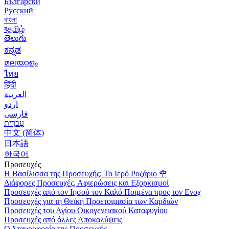
Български
Русский
বাংলা
বதமிழ்
తెలుగు
ಕನ್ನಡ
മലയാളം
ไทย
हिंदी
العربية
اردو
فارسی
עִברִית
中文 (简体)
日本語
한국어
Προσευχές
Η Βασίλισσα της Προσευχής: Το Ιερό Ροζάριο
🌹
Διάφορες Προσευχές, Αφιερώσεις και Εξορκισμοί
Προσευχές από τον Ιησού τον Καλό Ποιμένα προς τον Ενοχ
Προσευχές για τη Θεϊκή Προετοιμασία των Καρδιών
Προσευχές του Αγίου Οικογενειακού Καταφυγίου
Προσευχές από άλλες Αποκαλύψεις
Ο Σταυροφορία της Προσευχής