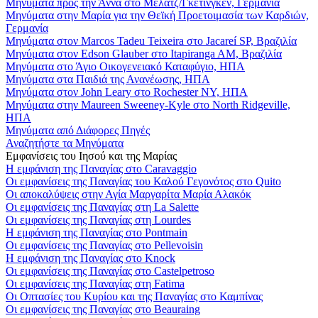
Μηνύματα προς την Άννα στο Μέλατζ/Γκέτινγκεν, Γερμανία
Μηνύματα στην Μαρία για την Θεϊκή Προετοιμασία των Καρδιών,
Γερμανία
Μηνύματα στον Marcos Tadeu Teixeira στο Jacareí SP, Βραζιλία
Μηνύματα στον Edson Glauber στο Itapiranga AM, Βραζιλία
Μηνύματα στο Άγιο Οικογενειακό Καταφύγιο, ΗΠΑ
Μηνύματα στα Παιδιά της Ανανέωσης, ΗΠΑ
Μηνύματα στον John Leary στο Rochester NY, ΗΠΑ
Μηνύματα στην Maureen Sweeney-Kyle στο North Ridgeville,
ΗΠΑ
Μηνύματα από Διάφορες Πηγές
Αναζητήστε τα Μηνύματα
Εμφανίσεις του Ιησού και της Μαρίας
Η εμφάνιση της Παναγίας στο Caravaggio
Οι εμφανίσεις της Παναγίας του Καλού Γεγονότος στο Quito
Οι αποκαλύψεις στην Αγία Μαργαρίτα Μαρία Αλακόκ
Οι εμφανίσεις της Παναγίας στη La Salette
Οι εμφανίσεις της Παναγίας στη Lourdes
Η εμφάνιση της Παναγίας στο Pontmain
Οι εμφανίσεις της Παναγίας στο Pellevoisin
Η εμφάνιση της Παναγίας στο Knock
Οι εμφανίσεις της Παναγίας στο Castelpetroso
Οι εμφανίσεις της Παναγίας στη Fatima
Οι Οπτασίες του Κυρίου και της Παναγίας στο Καμπίνας
Οι εμφανίσεις της Παναγίας στο Beauraing