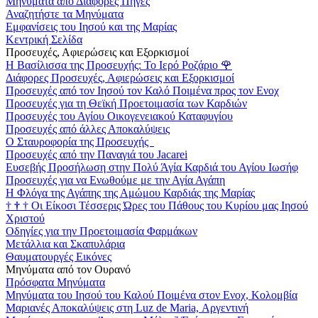
Μηνύματα από Διάφορες Πηγές
Αναζητήστε τα Μηνύματα
Εμφανίσεις του Ιησού και της Μαρίας
Κεντρική Σελίδα
Προσευχές, Αφιερώσεις και Εξορκισμοί
Η Βασίλισσα της Προσευχής: Το Ιερό Ροζάριο
🌹
Διάφορες Προσευχές, Αφιερώσεις και Εξορκισμοί
Προσευχές από τον Ιησού τον Καλό Ποιμένα προς τον Ενοχ
Προσευχές για τη Θεϊκή Προετοιμασία των Καρδιών
Προσευχές του Αγίου Οικογενειακού Καταφυγίου
Προσευχές από άλλες Αποκαλύψεις
Ο Σταυροφορία της Προσευχής
Προσευχές από την Παναγιά του Jacarei
Ευσεβής Προσήλωση στην Πολύ Άγία Καρδιά του Αγίου Ιωσήφ
Προσευχές για να Ενωθούμε με την Αγία Αγάπη
Η Φλόγα της Αγάπης της Αμώμου Καρδιάς της Μαρίας
†
†
†
Οι Είκοσι Τέσσερις Ώρες του Πάθους του Κυρίου μας Ιησού
Χριστού
Οδηγίες για την Προετοιμασία Φαρμάκων
Μετάλλια και Σκαπυλάρια
Θαυματουργές Εικόνες
Μηνύματα από τον Ουρανό
Πρόσφατα Μηνύματα
Μηνύματα του Ιησού του Καλού Ποιμένα στον Ενοχ, Κολομβία
Μαριανές Αποκαλύψεις στη Luz de Maria, Αργεντινή