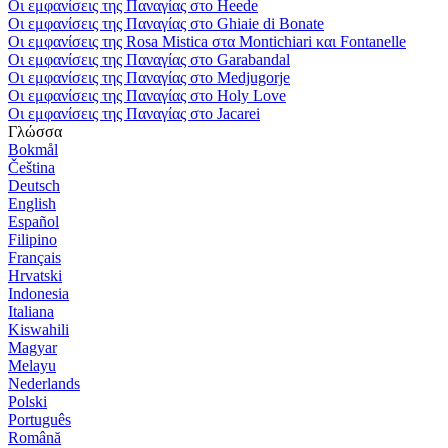
Οι εμφανίσεις της Παναγίας στο Heede
Οι εμφανίσεις της Παναγίας στο Ghiaie di Bonate
Οι εμφανίσεις της Rosa Mistica στα Montichiari και Fontanelle
Οι εμφανίσεις της Παναγίας στο Garabandal
Οι εμφανίσεις της Παναγίας στο Medjugorje
Οι εμφανίσεις της Παναγίας στο Holy Love
Οι εμφανίσεις της Παναγίας στο Jacarei
Γλώσσα
Bokmål
Čeština
Deutsch
English
Español
Filipino
Français
Hrvatski
Indonesia
Italiana
Kiswahili
Magyar
Melayu
Nederlands
Polski
Português
Română