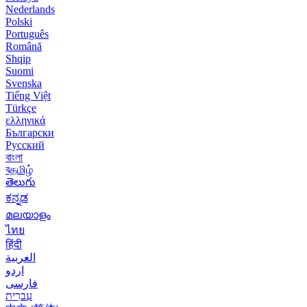
Nederlands
Polski
Português
Română
Shqip
Suomi
Svenska
Tiếng Việt
Türkçe
ελληνικά
Български
Русский
বাংলা
বதமிழ்
తెలుగు
ಕನ್ನಡ
മലയാളം
ไทย
हिंदी
العربية
اردو
فارسی
עִברִית