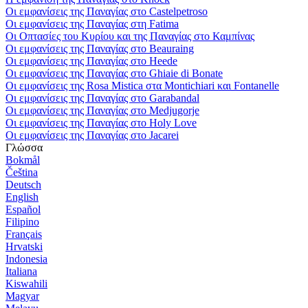
Οι εμφανίσεις της Παναγίας στο Castelpetroso
Οι εμφανίσεις της Παναγίας στη Fatima
Οι Οπτασίες του Κυρίου και της Παναγίας στο Καμπίνας
Οι εμφανίσεις της Παναγίας στο Beauraing
Οι εμφανίσεις της Παναγίας στο Heede
Οι εμφανίσεις της Παναγίας στο Ghiaie di Bonate
Οι εμφανίσεις της Rosa Mistica στα Montichiari και Fontanelle
Οι εμφανίσεις της Παναγίας στο Garabandal
Οι εμφανίσεις της Παναγίας στο Medjugorje
Οι εμφανίσεις της Παναγίας στο Holy Love
Οι εμφανίσεις της Παναγίας στο Jacarei
Γλώσσα
Bokmål
Čeština
Deutsch
English
Español
Filipino
Français
Hrvatski
Indonesia
Italiana
Kiswahili
Magyar