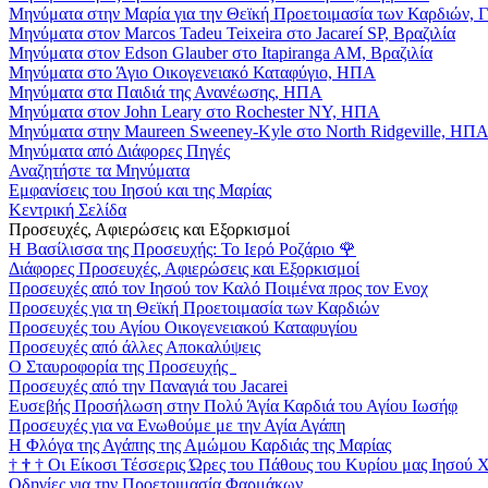
Μηνύματα στην Μαρία για την Θεϊκή Προετοιμασία των Καρδιών, 
Μηνύματα στον Marcos Tadeu Teixeira στο Jacareí SP, Βραζιλία
Μηνύματα στον Edson Glauber στο Itapiranga AM, Βραζιλία
Μηνύματα στο Άγιο Οικογενειακό Καταφύγιο, ΗΠΑ
Μηνύματα στα Παιδιά της Ανανέωσης, ΗΠΑ
Μηνύματα στον John Leary στο Rochester NY, ΗΠΑ
Μηνύματα στην Maureen Sweeney-Kyle στο North Ridgeville, ΗΠ
Μηνύματα από Διάφορες Πηγές
Αναζητήστε τα Μηνύματα
Εμφανίσεις του Ιησού και της Μαρίας
Κεντρική Σελίδα
Προσευχές, Αφιερώσεις και Εξορκισμοί
Η Βασίλισσα της Προσευχής: Το Ιερό Ροζάριο
🌹
Διάφορες Προσευχές, Αφιερώσεις και Εξορκισμοί
Προσευχές από τον Ιησού τον Καλό Ποιμένα προς τον Ενοχ
Προσευχές για τη Θεϊκή Προετοιμασία των Καρδιών
Προσευχές του Αγίου Οικογενειακού Καταφυγίου
Προσευχές από άλλες Αποκαλύψεις
Ο Σταυροφορία της Προσευχής
Προσευχές από την Παναγιά του Jacarei
Ευσεβής Προσήλωση στην Πολύ Άγία Καρδιά του Αγίου Ιωσήφ
Προσευχές για να Ενωθούμε με την Αγία Αγάπη
Η Φλόγα της Αγάπης της Αμώμου Καρδιάς της Μαρίας
†
†
†
Οι Είκοσι Τέσσερις Ώρες του Πάθους του Κυρίου μας Ιησού 
Οδηγίες για την Προετοιμασία Φαρμάκων