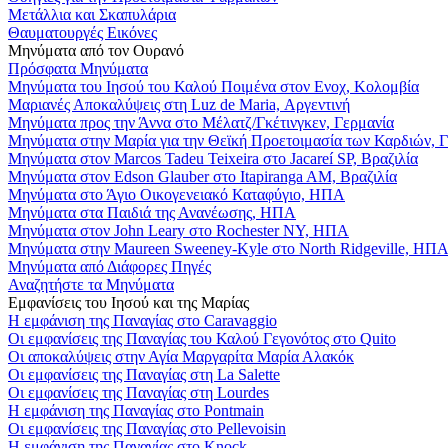
Μετάλλια και Σκαπυλάρια
Θαυματουργές Εικόνες
Μηνύματα από τον Ουρανό
Πρόσφατα Μηνύματα
Μηνύματα του Ιησού του Καλού Ποιμένα στον Ενοχ, Κολομβία
Μαριανές Αποκαλύψεις στη Luz de Maria, Αργεντινή
Μηνύματα προς την Άννα στο Μέλατζ/Γκέτινγκεν, Γερμανία
Μηνύματα στην Μαρία για την Θεϊκή Προετοιμασία των Καρδιών, 
Μηνύματα στον Marcos Tadeu Teixeira στο Jacareí SP, Βραζιλία
Μηνύματα στον Edson Glauber στο Itapiranga AM, Βραζιλία
Μηνύματα στο Άγιο Οικογενειακό Καταφύγιο, ΗΠΑ
Μηνύματα στα Παιδιά της Ανανέωσης, ΗΠΑ
Μηνύματα στον John Leary στο Rochester NY, ΗΠΑ
Μηνύματα στην Maureen Sweeney-Kyle στο North Ridgeville, ΗΠ
Μηνύματα από Διάφορες Πηγές
Αναζητήστε τα Μηνύματα
Εμφανίσεις του Ιησού και της Μαρίας
Η εμφάνιση της Παναγίας στο Caravaggio
Οι εμφανίσεις της Παναγίας του Καλού Γεγονότος στο Quito
Οι αποκαλύψεις στην Αγία Μαργαρίτα Μαρία Αλακόκ
Οι εμφανίσεις της Παναγίας στη La Salette
Οι εμφανίσεις της Παναγίας στη Lourdes
Η εμφάνιση της Παναγίας στο Pontmain
Οι εμφανίσεις της Παναγίας στο Pellevoisin
Η εμφάνιση της Παναγίας στο Knock