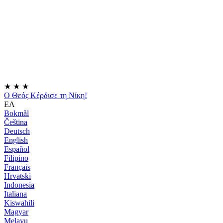
★
★
★
Ο Θεός Κέρδισε τη Νίκη!
ΕΛ
Bokmål
Čeština
Deutsch
English
Español
Filipino
Français
Hrvatski
Indonesia
Italiana
Kiswahili
Magyar
Melayu