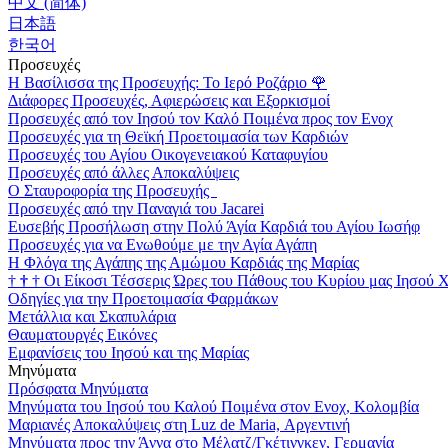
中文 (简体)
日本語
한국어
Προσευχές
Η Βασίλισσα της Προσευχής: Το Ιερό Ροζάριο
🌹
Διάφορες Προσευχές, Αφιερώσεις και Εξορκισμοί
Προσευχές από τον Ιησού τον Καλό Ποιμένα προς τον Ενοχ
Προσευχές για τη Θεϊκή Προετοιμασία των Καρδιών
Προσευχές του Αγίου Οικογενειακού Καταφυγίου
Προσευχές από άλλες Αποκαλύψεις
Ο Σταυροφορία της Προσευχής
Προσευχές από την Παναγιά του Jacarei
Ευσεβής Προσήλωση στην Πολύ Άγία Καρδιά του Αγίου Ιωσήφ
Προσευχές για να Ενωθούμε με την Αγία Αγάπη
Η Φλόγα της Αγάπης της Αμώμου Καρδιάς της Μαρίας
†
†
†
Οι Είκοσι Τέσσερις Ώρες του Πάθους του Κυρίου μας Ιησού 
Οδηγίες για την Προετοιμασία Φαρμάκων
Μετάλλια και Σκαπυλάρια
Θαυματουργές Εικόνες
Εμφανίσεις του Ιησού και της Μαρίας
Μηνύματα
Πρόσφατα Μηνύματα
Μηνύματα του Ιησού του Καλού Ποιμένα στον Ενοχ, Κολομβία
Μαριανές Αποκαλύψεις στη Luz de Maria, Αργεντινή
Μηνύματα προς την Άννα στο Μέλατζ/Γκέτινγκεν, Γερμανία