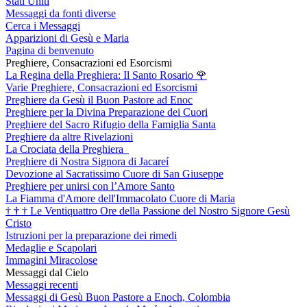
Stati Uniti
Messaggi da fonti diverse
Cerca i Messaggi
Apparizioni di Gesù e Maria
Pagina di benvenuto
Preghiere, Consacrazioni ed Esorcismi
La Regina della Preghiera: Il Santo Rosario
🌹
Varie Preghiere, Consacrazioni ed Esorcismi
Preghiere da Gesù il Buon Pastore ad Enoc
Preghiere per la Divina Preparazione dei Cuori
Preghiere del Sacro Rifugio della Famiglia Santa
Preghiere da altre Rivelazioni
La Crociata della Preghiera
Preghiere di Nostra Signora di Jacareí
Devozione al Sacratissimo Cuore di San Giuseppe
Preghiere per unirsi con l’Amore Santo
La Fiamma d'Amore dell'Immacolato Cuore di Maria
†
†
†
Le Ventiquattro Ore della Passione del Nostro Signore Gesù
Cristo
Istruzioni per la preparazione dei rimedi
Medaglie e Scapolari
Immagini Miracolose
Messaggi dal Cielo
Messaggi recenti
Messaggi di Gesù Buon Pastore a Enoch, Colombia