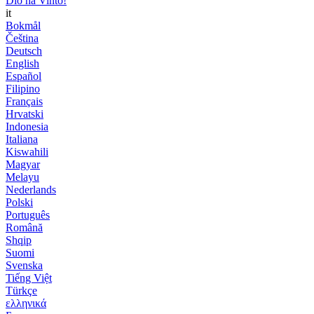
Dio ha Vinto!
it
Bokmål
Čeština
Deutsch
English
Español
Filipino
Français
Hrvatski
Indonesia
Italiana
Kiswahili
Magyar
Melayu
Nederlands
Polski
Português
Română
Shqip
Suomi
Svenska
Tiếng Việt
Türkçe
ελληνικά