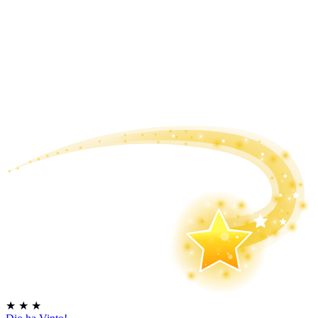
★
★
★