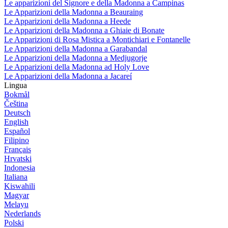
Le apparizioni del Signore e della Madonna a Campinas
Le Apparizioni della Madonna a Beauraing
Le Apparizioni della Madonna a Heede
Le Apparizioni della Madonna a Ghiaie di Bonate
Le Apparizioni di Rosa Mistica a Montichiari e Fontanelle
Le Apparizioni della Madonna a Garabandal
Le Apparizioni della Madonna a Medjugorje
Le Apparizioni della Madonna ad Holy Love
Le Apparizioni della Madonna a Jacareí
Lingua
Bokmål
Čeština
Deutsch
English
Español
Filipino
Français
Hrvatski
Indonesia
Italiana
Kiswahili
Magyar
Melayu
Nederlands
Polski