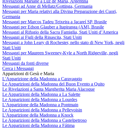
Rivelazioni Mariane a Luz de María, Argentina
Messaggi ad Anne di Mellatz/Gottinga, Germania
Messaggi per Maria relativi alla Divina Preparazione dei Cuori,
Germania
Messaggi per Marcos Tadeu Teixeira a Jacareí SP, Brasile
Messaggi per Edson Glauber a Itapiranga (AM], Brasile
Messaggi al Rifugio della Sacra Famiglia, Stati Uniti d’America
Messaggi ai Figli della Rinascita, Stati Uniti
Messaggi a John Leary di Rochester, nello stato di New York, negli
Stati Uniti
Messaggi per Maureen Sweeney-Kyle a North Ridgeville, negli
Stati Uniti
Messaggi da fonti diverse
Cerca i Messaggi
Apparizioni di Gesù e Maria
L'Apparizione della Madonna a Caravaggio
Le Apparizioni della Madonna del Buon Evento a Quito
Le Rivelazioni a Santa Margherita Maria Alacoque
Le Apparizioni della Madonna a La Salette
Le Apparizioni della Madonna a Lourdes
L'Apparizione della Madonna a Pontmain
Le Apparizioni della Madonna a Pellevoisin
L'Apparizione della Madonna a Knock
Le Apparizioni della Madonna a Castelpetroso
Le Apparizioni della Madonna a Fátima