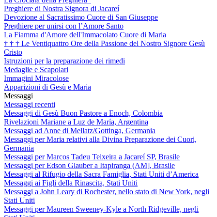
Preghiere di Nostra Signora di Jacareí
Devozione al Sacratissimo Cuore di San Giuseppe
Preghiere per unirsi con l’Amore Santo
La Fiamma d'Amore dell'Immacolato Cuore di Maria
†
†
†
Le Ventiquattro Ore della Passione del Nostro Signore Gesù
Cristo
Istruzioni per la preparazione dei rimedi
Medaglie e Scapolari
Immagini Miracolose
Apparizioni di Gesù e Maria
Messaggi
Messaggi recenti
Messaggi di Gesù Buon Pastore a Enoch, Colombia
Rivelazioni Mariane a Luz de María, Argentina
Messaggi ad Anne di Mellatz/Gottinga, Germania
Messaggi per Maria relativi alla Divina Preparazione dei Cuori,
Germania
Messaggi per Marcos Tadeu Teixeira a Jacareí SP, Brasile
Messaggi per Edson Glauber a Itapiranga (AM], Brasile
Messaggi al Rifugio della Sacra Famiglia, Stati Uniti d’America
Messaggi ai Figli della Rinascita, Stati Uniti
Messaggi a John Leary di Rochester, nello stato di New York, negli
Stati Uniti
Messaggi per Maureen Sweeney-Kyle a North Ridgeville, negli