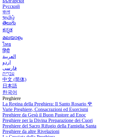
Български
Русский
বাংলা
বதமிழ்
తెలుగు
ಕನ್ನಡ
മലയാളം
ไทย
हिंदी
العربية
اردو
فارسی
עִברִית
中文 (简体)
日本語
한국어
Preghiere
La Regina della Preghiera: Il Santo Rosario
🌹
Varie Preghiere, Consacrazioni ed Esorcismi
Preghiere da Gesù il Buon Pastore ad Enoc
Preghiere per la Divina Preparazione dei Cuori
Preghiere del Sacro Rifugio della Famiglia Santa
Preghiere da altre Rivelazioni
La Crociata della Preghiera