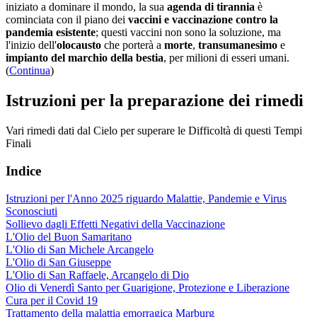
iniziato a dominare il mondo, la sua
agenda di tirannia
è
cominciata con il piano dei
vaccini e vaccinazione contro la
pandemia esistente
; questi vaccini non sono la soluzione, ma
l'inizio dell'
olocausto
che porterà a
morte
,
transumanesimo
e
impianto del marchio della bestia
, per milioni di esseri umani.
(
Continua
)
Istruzioni per la preparazione dei rimedi
Vari rimedi dati dal Cielo per superare le Difficoltà di questi Tempi
Finali
Indice
Istruzioni per l'Anno 2025 riguardo Malattie, Pandemie e Virus
Sconosciuti
Sollievo dagli Effetti Negativi della Vaccinazione
L'Olio del Buon Samaritano
L'Olio di San Michele Arcangelo
L'Olio di San Giuseppe
L'Olio di San Raffaele, Arcangelo di Dio
Olio di Venerdì Santo per Guarigione, Protezione e Liberazione
Cura per il Covid 19
Trattamento della malattia emorragica Marburg