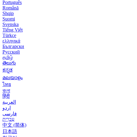
Português
Română
Shqip
Suomi
Svenska
Tiếng Việt
Türkçe
ελληνικά
Български
Русский
தமிழ்
తెలుగు
ಕನ್ನಡ
മലയാളം
ไทย
বাংলা
हिंदी
العربية
اردو
فارسی
עִברִית
中文 (简体)
日本語