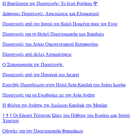
Η Βασίλισσα της Προσευχής: Το Ιερό Ροζάριο
🌹
Διάφορες Προσευχές, Αφιερώσεις και Εξορκισμοί
Προσευχές από τον Ιησού τον Καλό Ποιμένα προς τον Ενοχ
Προσευχές για τη Θεϊκή Προετοιμασία των Καρδιών
Προσευχές του Αγίου Οικογενειακού Καταφυγίου
Προσευχές από άλλες Αποκαλύψεις
Ο Σταυροφορία της Προσευχής
Προσευχές από την Παναγιά του Jacarei
Ευσεβής Προσήλωση στην Πολύ Άγία Καρδιά του Αγίου Ιωσήφ
Προσευχές για να Ενωθούμε με την Αγία Αγάπη
Η Φλόγα της Αγάπης της Αμώμου Καρδιάς της Μαρίας
†
†
†
Οι Είκοσι Τέσσερις Ώρες του Πάθους του Κυρίου μας Ιησού
Χριστού
Οδηγίες για την Προετοιμασία Φαρμάκων