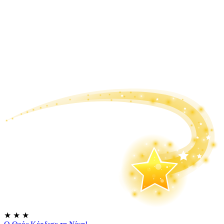
★
★
★