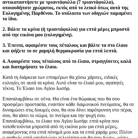
αντικαταστήσετε με τριαντάφυλλα (7 τριαντάφυλλα),
οποιουδήποτε χρώματος, εκτός από το λευκό όπως αυτά της
Ευλογημένης Παρθένου. Το υπόλοιπο των οδηγιών παραμένει
το ίδιο.
2. Βάλτε τα κρίνα (ή τριαντάφυλλα) για επτά μέρες μπροστά
από την εικόνα μου (ευλογημένη).
3. Έπειτα, αφαιρέστε τους πέταλους και βάλτε τα στο έλαιο
και ψήξετε το σε χαμηλή θερμοκρασία για επτά λεπτά.
4. Αφαιρέστε τους πέταλους από το έλαιο, στραγγίσετες καλά
και διατηρήσατε το έλαιο.
Κατά τη διάρκεια των επταμέρων θα χύσω χάριτες, ειδικές
ευλογίες σε αυτά τα κρίνα. Αυτό είναι το έλαιό μου, αγαπητές
τέκνα, Το Έλαιο του Αγίου Ιωσήφ.
Επαναλαμβάνω σε σένα. Θα είναι ένα θώρακας που θα σου
προσφέρει προστασία, εναντίον κάθε δαιμονικού πνεύματος, θα σε
δυναμώσει στις δοκιμές σου, θα σου δίνει παρότρυνση στο πέρας
σου, θα ιάσει το σώμα, το πνεύμα και την ψυχή σου.
Επαναλαμβάνω, το έλαιο του Αγίου Ιωσήφ: επτά κρίνα που
τοποθετούνται μπροστά από τη εικόνα μου για επτά μέρες,
αναφέροντας στα επτά πόνημά μου και τα επτά χαράμ μου; Πλέον
ο αριθμός επτά υποδηλώνει τελειότητα και θα σου δώσω, μέσω