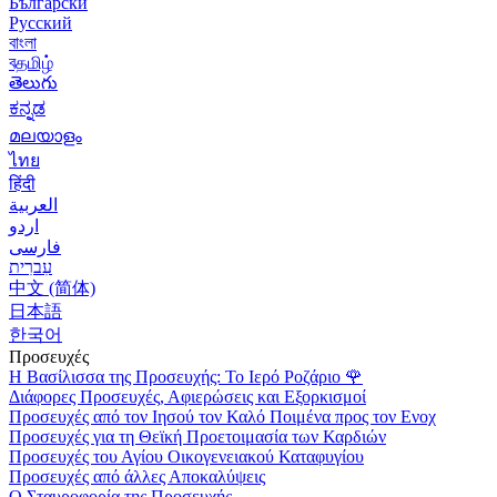
Български
Русский
বাংলা
বதமிழ்
తెలుగు
ಕನ್ನಡ
മലയാളം
ไทย
हिंदी
العربية
اردو
فارسی
עִברִית
中文 (简体)
日本語
한국어
Προσευχές
Η Βασίλισσα της Προσευχής: Το Ιερό Ροζάριο
🌹
Διάφορες Προσευχές, Αφιερώσεις και Εξορκισμοί
Προσευχές από τον Ιησού τον Καλό Ποιμένα προς τον Ενοχ
Προσευχές για τη Θεϊκή Προετοιμασία των Καρδιών
Προσευχές του Αγίου Οικογενειακού Καταφυγίου
Προσευχές από άλλες Αποκαλύψεις
Ο Σταυροφορία της Προσευχής