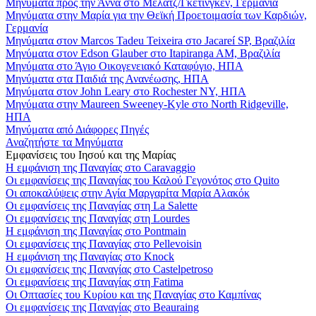
Μηνύματα προς την Άννα στο Μέλατζ/Γκέτινγκεν, Γερμανία
Μηνύματα στην Μαρία για την Θεϊκή Προετοιμασία των Καρδιών,
Γερμανία
Μηνύματα στον Marcos Tadeu Teixeira στο Jacareí SP, Βραζιλία
Μηνύματα στον Edson Glauber στο Itapiranga AM, Βραζιλία
Μηνύματα στο Άγιο Οικογενειακό Καταφύγιο, ΗΠΑ
Μηνύματα στα Παιδιά της Ανανέωσης, ΗΠΑ
Μηνύματα στον John Leary στο Rochester NY, ΗΠΑ
Μηνύματα στην Maureen Sweeney-Kyle στο North Ridgeville,
ΗΠΑ
Μηνύματα από Διάφορες Πηγές
Αναζητήστε τα Μηνύματα
Εμφανίσεις του Ιησού και της Μαρίας
Η εμφάνιση της Παναγίας στο Caravaggio
Οι εμφανίσεις της Παναγίας του Καλού Γεγονότος στο Quito
Οι αποκαλύψεις στην Αγία Μαργαρίτα Μαρία Αλακόκ
Οι εμφανίσεις της Παναγίας στη La Salette
Οι εμφανίσεις της Παναγίας στη Lourdes
Η εμφάνιση της Παναγίας στο Pontmain
Οι εμφανίσεις της Παναγίας στο Pellevoisin
Η εμφάνιση της Παναγίας στο Knock
Οι εμφανίσεις της Παναγίας στο Castelpetroso
Οι εμφανίσεις της Παναγίας στη Fatima
Οι Οπτασίες του Κυρίου και της Παναγίας στο Καμπίνας
Οι εμφανίσεις της Παναγίας στο Beauraing