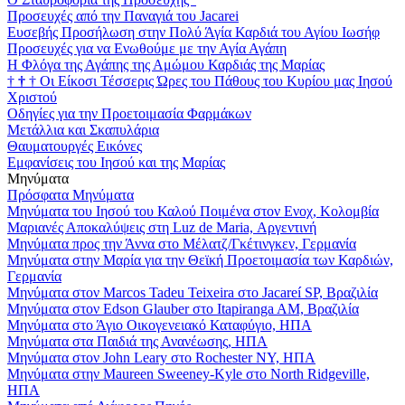
Προσευχές από την Παναγιά του Jacarei
Ευσεβής Προσήλωση στην Πολύ Άγία Καρδιά του Αγίου Ιωσήφ
Προσευχές για να Ενωθούμε με την Αγία Αγάπη
Η Φλόγα της Αγάπης της Αμώμου Καρδιάς της Μαρίας
†
†
†
Οι Είκοσι Τέσσερις Ώρες του Πάθους του Κυρίου μας Ιησού
Χριστού
Οδηγίες για την Προετοιμασία Φαρμάκων
Μετάλλια και Σκαπυλάρια
Θαυματουργές Εικόνες
Εμφανίσεις του Ιησού και της Μαρίας
Μηνύματα
Πρόσφατα Μηνύματα
Μηνύματα του Ιησού του Καλού Ποιμένα στον Ενοχ, Κολομβία
Μαριανές Αποκαλύψεις στη Luz de Maria, Αργεντινή
Μηνύματα προς την Άννα στο Μέλατζ/Γκέτινγκεν, Γερμανία
Μηνύματα στην Μαρία για την Θεϊκή Προετοιμασία των Καρδιών,
Γερμανία
Μηνύματα στον Marcos Tadeu Teixeira στο Jacareí SP, Βραζιλία
Μηνύματα στον Edson Glauber στο Itapiranga AM, Βραζιλία
Μηνύματα στο Άγιο Οικογενειακό Καταφύγιο, ΗΠΑ
Μηνύματα στα Παιδιά της Ανανέωσης, ΗΠΑ
Μηνύματα στον John Leary στο Rochester NY, ΗΠΑ
Μηνύματα στην Maureen Sweeney-Kyle στο North Ridgeville,
ΗΠΑ