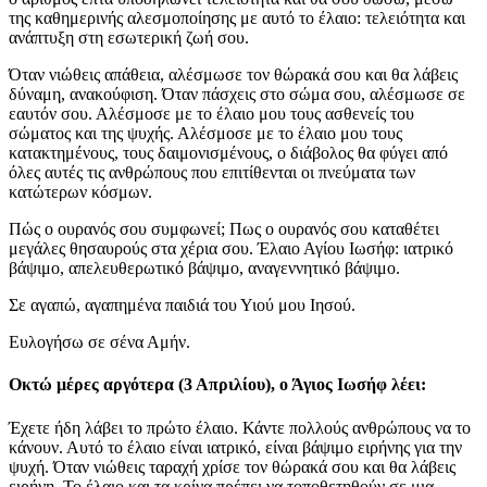
της καθημερινής αλεσμοποίησης με αυτό το έλαιο: τελειότητα και
ανάπτυξη στη εσωτερική ζωή σου.
Όταν νιώθεις απάθεια, αλέσμωσε τον θώρακά σου και θα λάβεις
δύναμη, ανακούφιση. Όταν πάσχεις στο σώμα σου, αλέσμωσε σε
εαυτόν σου. Αλέσμοσε με το έλαιο μου τους ασθενείς του
σώματος και της ψυχής. Αλέσμοσε με το έλαιο μου τους
κατακτημένους, τους δαιμονισμένους, ο διάβολος θα φύγει από
όλες αυτές τις ανθρώπους που επιτίθενται οι πνεύματα των
κατώτερων κόσμων.
Πώς ο ουρανός σου συμφωνεί; Πως ο ουρανός σου καταθέτει
μεγάλες θησαυρούς στα χέρια σου. Έλαιο Αγίου Ιωσήφ: ιατρικό
βάψιμο, απελευθερωτικό βάψιμο, αναγεννητικό βάψιμο.
Σε αγαπώ, αγαπημένα παιδιά του Υιού μου Ιησού.
Ευλογήσω σε σένα Αμήν.
Οκτώ μέρες αργότερα (3 Απριλίου), ο Άγιος Ιωσήφ λέει:
Έχετε ήδη λάβει το πρώτο έλαιο. Κάντε πολλούς ανθρώπους να το
κάνουν. Αυτό το έλαιο είναι ιατρικό, είναι βάψιμο ειρήνης για την
ψυχή. Όταν νιώθεις ταραχή χρίσε τον θώρακά σου και θα λάβεις
ειρήνη. Το έλαιο και τα κρίνα πρέπει να τοποθετηθούν σε μια