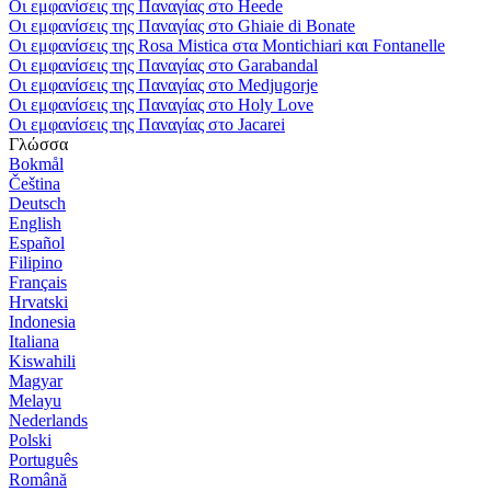
Οι εμφανίσεις της Παναγίας στο Heede
Οι εμφανίσεις της Παναγίας στο Ghiaie di Bonate
Οι εμφανίσεις της Rosa Mistica στα Montichiari και Fontanelle
Οι εμφανίσεις της Παναγίας στο Garabandal
Οι εμφανίσεις της Παναγίας στο Medjugorje
Οι εμφανίσεις της Παναγίας στο Holy Love
Οι εμφανίσεις της Παναγίας στο Jacarei
Γλώσσα
Bokmål
Čeština
Deutsch
English
Español
Filipino
Français
Hrvatski
Indonesia
Italiana
Kiswahili
Magyar
Melayu
Nederlands
Polski
Português
Română