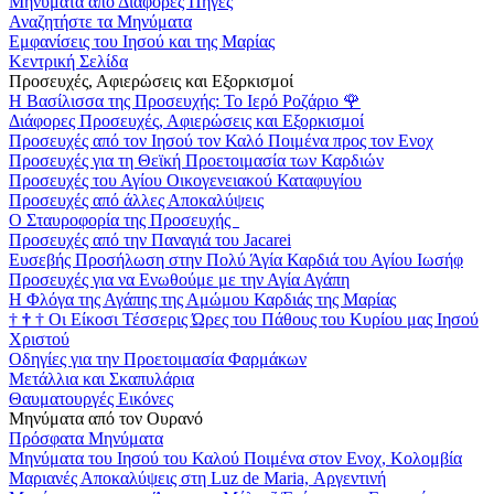
Μηνύματα από Διάφορες Πηγές
Αναζητήστε τα Μηνύματα
Εμφανίσεις του Ιησού και της Μαρίας
Κεντρική Σελίδα
Προσευχές, Αφιερώσεις και Εξορκισμοί
Η Βασίλισσα της Προσευχής: Το Ιερό Ροζάριο
🌹
Διάφορες Προσευχές, Αφιερώσεις και Εξορκισμοί
Προσευχές από τον Ιησού τον Καλό Ποιμένα προς τον Ενοχ
Προσευχές για τη Θεϊκή Προετοιμασία των Καρδιών
Προσευχές του Αγίου Οικογενειακού Καταφυγίου
Προσευχές από άλλες Αποκαλύψεις
Ο Σταυροφορία της Προσευχής
Προσευχές από την Παναγιά του Jacarei
Ευσεβής Προσήλωση στην Πολύ Άγία Καρδιά του Αγίου Ιωσήφ
Προσευχές για να Ενωθούμε με την Αγία Αγάπη
Η Φλόγα της Αγάπης της Αμώμου Καρδιάς της Μαρίας
†
†
†
Οι Είκοσι Τέσσερις Ώρες του Πάθους του Κυρίου μας Ιησού
Χριστού
Οδηγίες για την Προετοιμασία Φαρμάκων
Μετάλλια και Σκαπυλάρια
Θαυματουργές Εικόνες
Μηνύματα από τον Ουρανό
Πρόσφατα Μηνύματα
Μηνύματα του Ιησού του Καλού Ποιμένα στον Ενοχ, Κολομβία
Μαριανές Αποκαλύψεις στη Luz de Maria, Αργεντινή