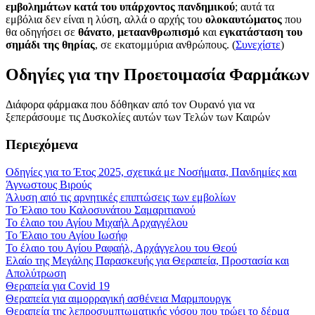
εμβολημάτων κατά του υπάρχοντος πανδημικού
; αυτά τα
εμβόλια δεν είναι η λύση, αλλά ο αρχής του
ολοκαυτώματος
που
θα οδηγήσει σε
θάνατο
,
μεταανθρωπισμό
και
εγκατάσταση του
σημάδι της θηρίας
, σε εκατομμύρια ανθρώπους. (
Συνεχίστε
)
Οδηγίες για την Προετοιμασία Φαρμάκων
Διάφορα φάρμακα που δόθηκαν από τον Ουρανό για να
ξεπεράσουμε τις Δυσκολίες αυτών των Τελών των Καιρών
Περιεχόμενα
Οδηγίες για το Έτος 2025, σχετικά με Νοσήματα, Πανδημίες και
Άγνωστους Βιρούς
Άλυση από τις αρνητικές επιπτώσεις των εμβολίων
Το Έλαιο του Καλοσυνάτου Σαμαριτιανού
Το έλαιο του Αγίου Μιχαήλ Αρχαγγέλου
Το Έλαιο του Αγίου Ιωσήφ
Το έλαιο του Αγίου Ραφαήλ, Αρχάγγελου του Θεού
Ελαίο της Μεγάλης Παρασκευής για Θεραπεία, Προστασία και
Απολύτρωση
Θεραπεία για Covid 19
Θεραπεία για αιμορραγική ασθένεια Μαρμπουργκ
Θεραπεία της λεπροσυμπτωματικής νόσου που τρώει το δέρμα