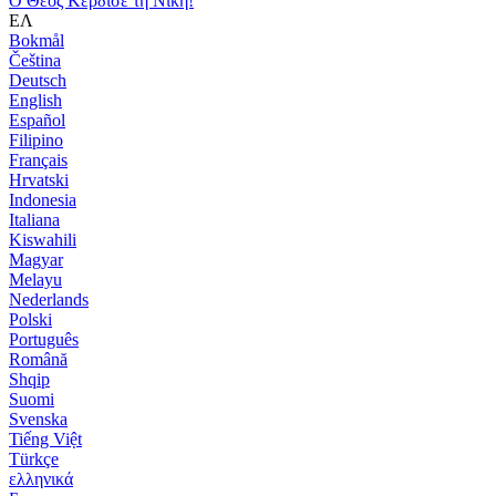
Ο Θεός Κέρδισε τη Νίκη!
ΕΛ
Bokmål
Čeština
Deutsch
English
Español
Filipino
Français
Hrvatski
Indonesia
Italiana
Kiswahili
Magyar
Melayu
Nederlands
Polski
Português
Română
Shqip
Suomi
Svenska
Tiếng Việt
Türkçe
ελληνικά