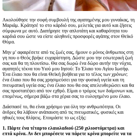
Ακολούθησε την σοφή συμβουλή της αγαπημένης μου γυναίκας, τη
Μαριάμ. Κράτησέ το στο κάρδιό σου, μελετάς για αυτό και ζήσεις
σύμφωνα με αυτό. Διατήρησε την απλοτάτη και καθαρότητα του
καρδιά σου ώστε να είστε αληθινές προσφορές αγάπης στον Θεϊκό
Θύμα.
Μην μ' αφαιρέσετε από τις ζωές σας, ήμουν ο μόνος άνθρωπος στη
γη που ο Θεός βρήκε ευχαρίστηση. Δώστε μου την εσωτερική ζωή
σας και θα τη πλουτίσω. Θα σας δωρώ ένα δώρο αυτήν την νύχτα,
αγαπητές τέκνα του Υιού μου Ιησού: Το Έλαιο του Αγίου Ιωσήφ.
Ένα έλαιο που θα είναι Θεϊκή βοήθεια για το τέλος των χρόνων;
ένα έλαιο που θα σας χρησιμεύσει για την φυσική υγεία και τη
πνευματική υγεία σας; ένα έλαιο που θα σας απελευθερώσει και θα
σας προστατέψει από τον εχθρό. Είμαι ο τρόμος των δαίμονων και,
επομένως, σήμερα βάζω στα χέρια σας το ευλογημένο μου έλαιο.
Διάσπασέ το, θα είναι χρήσιμο για όλη την ανθρωπότητα. Οι
άνδρες θα λάβουν ανάπαυση από τις πνευματικές, φυσικές και
ηθικές τους θλίψεις. Ετοιμάστε το ως εξής:
1. Πάρτε ένα τέταρτο ελαιολαδιού (250 χιλιοστόμετρα) και
επτά κρίνα. Αν δεν μπορέσετε να πάρετε κρίνα μπορείτε να τα