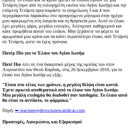
Τετάρτη (πριν από τη ευλογημένη εικόνα του Αγίου Ιωσήφ) και την
επόμενη Τετάρτη προετοιμάστε το (σημείωση 3 και 4 που
περιγράφονται παρακάτω στο προηγούμενο μήνυμα) στην ημέρα
μου αφιερωμένη στη λατρεία και τη θρησκεία μου. Αυτό το έλαιο
έχει μεγάλες χάρις, μεγάλα ευλογίες. Αλέσμοσε καθημερινά και
κάνε προμήθεια αυτού του ελάιου. Μην ξεχάσετε να φέρετε τα
αρωματικά μου κρίνα και να κάνει περισσότερο έλαιο, από Τετάρτη
σε Τετάρτη, ώστε να έχεις πρόνοια.
Πατέρ Πίο για το Έλαιο του Αγίου Ιωσήφ
Πατέ Πιο
λέει σε ένα διακριτικό μέρος της ομιλίας του στον
Αυγουστίνο του Θεού Καρδιάς, στις 26 Δεκεμβρίου 2010, για το
έλαιο του Αγίου Ιωσήφ ως εξής:
"Είσαι στο τέλος των χρόνων, η μεγάλη θλίψη είναι κοντά.
Έχετε αρκετά αποθεματικά από το έλαιο του Αγίου Ιωσήφ.
Μια μεγάλη επιδημία θα διαδοθεί σαν πανδημία. Το έλαιο αυτό
θα είναι το αντίδοτο, το φάρμακο."
Πηγή:
➥ oracionesydevocionescatolicas.com
Προσευχές, Αφιερώσεις και Εξορκισμοί