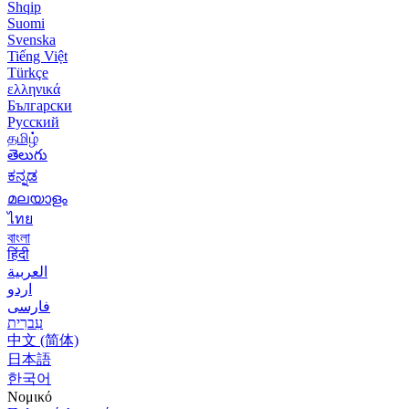
Shqip
Suomi
Svenska
Tiếng Việt
Türkçe
ελληνικά
Български
Русский
தமிழ்
తెలుగు
ಕನ್ನಡ
മലയാളം
ไทย
বাংলা
हिंदी
العربية
اردو
فارسی
עִברִית
中文 (简体)
日本語
한국어
Νομικό