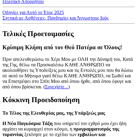
Πολιτική Απορρήτου
Οδηγίες για Αυτό το Έτος 2025
Σχετικά με Ασθένειες, Πανδημίες και Άγνωστους Ιούς
Τελικές Προετοιμασίες
Κρίσιμη Κλήση από τον Θεό Πατέρα σε Όλους!
Πριν απελευθερώσω το Χέρι Μου με ΟΛΗ την Δύναμή του, Κατά
της Γης, θέλω να Προσκαλέσω ΚΑΘΕ ΑΝΘΡΩΠΟ να
ακολουθήσει τις Υποδείξεις μου και τις Εντολές μου που θα δώσω
σε αυτό το Μήνυμα γιατί θέλω ΚΑΘΕ ΑΝΘΡΩΠΟ, να Σωθεί και
να Επιστρέψει στο Σπίτι Μου από όπου ήρθε, από όπου έφυγε και
από όπου βρίσκεται.
(
Συνεχίστε...
)
Κόκκινη Προειδοποίηση
Το Τέλος της Ελευθερίας μας, της Υπάρξεώς μας
Η Νέα Παγκόσμια Τάξη
που υπηρετεί τον εχθρό μου έχει ήδη
αρχίσει να κυριαρχεί στον κόσμο, η
προγραμματισμός της
τυραννίας
ξεκίνησε με το σχέδιο των
εμβολίων και