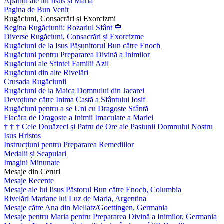
Apariții ale lui Iisus și Maria
Pagina de Bun Venit
Rugăciuni, Consacrări și Exorcizmi
Regina Rugăciunii: Rozariul Sfânt
🌹
Diverse Rugăciuni, Consacrări și Exorcizme
Rugăciuni de la Isus Pășunitorul Bun către Enoch
Rugăciuni pentru Prepararea Divină a Inimilor
Rugăciuni ale Sfintei Familii Azil
Rugăciuni din alte Rivelări
Crusada Rugăciunii
Rugăciuni de la Maica Domnului din Jacarei
Devoțiune către Inima Castă a Sfântului Iosif
Rugăciuni pentru a se Uni cu Dragoste Sfântă
Flacăra de Dragoste a Inimii Imaculate a Mariei
†
†
†
Cele Douăzeci și Patru de Ore ale Pasiunii Domnului Nostru
Isus Hristos
Instrucțiuni pentru Prepararea Remediilor
Medalii și Scapulari
Imagini Minunate
Mesaje din Ceruri
Mesaje Recente
Mesaje ale lui Iisus Păstorul Bun către Enoch, Columbia
Rivelări Mariane lui Luz de Maria, Argentina
Mesaje către Ana din Mellatz/Goettingen, Germania
Mesaje pentru Maria pentru Prepararea Divină a Inimilor, Germania