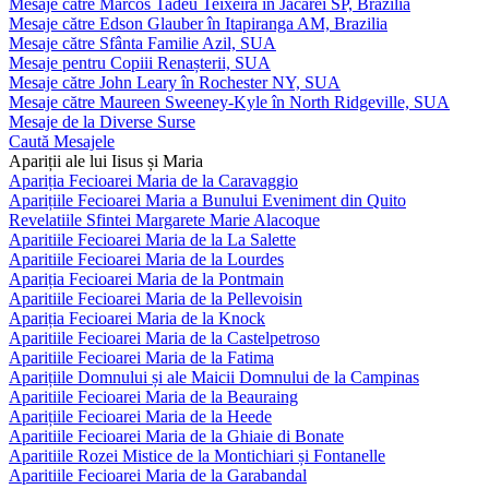
Mesaje către Marcos Tadeu Teixeira în Jacareí SP, Brazilia
Mesaje către Edson Glauber în Itapiranga AM, Brazilia
Mesaje către Sfânta Familie Azil, SUA
Mesaje pentru Copiii Renașterii, SUA
Mesaje către John Leary în Rochester NY, SUA
Mesaje către Maureen Sweeney-Kyle în North Ridgeville, SUA
Mesaje de la Diverse Surse
Caută Mesajele
Apariții ale lui Iisus și Maria
Apariția Fecioarei Maria de la Caravaggio
Aparițiile Fecioarei Maria a Bunului Eveniment din Quito
Revelatiile Sfintei Margarete Marie Alacoque
Aparitiile Fecioarei Maria de la La Salette
Aparitiile Fecioarei Maria de la Lourdes
Apariția Fecioarei Maria de la Pontmain
Aparitiile Fecioarei Maria de la Pellevoisin
Apariția Fecioarei Maria de la Knock
Aparitiile Fecioarei Maria de la Castelpetroso
Aparitiile Fecioarei Maria de la Fatima
Aparițiile Domnului și ale Maicii Domnului de la Campinas
Aparitiile Fecioarei Maria de la Beauraing
Aparițiile Fecioarei Maria de la Heede
Aparitiile Fecioarei Maria de la Ghiaie di Bonate
Aparitiile Rozei Mistice de la Montichiari și Fontanelle
Aparitiile Fecioarei Maria de la Garabandal