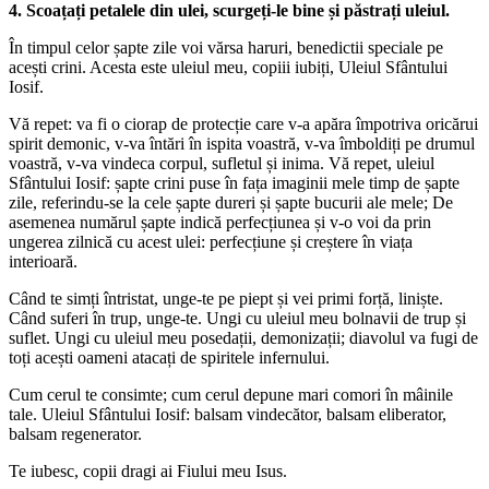
4. Scoațați petalele din ulei, scurgeți-le bine și păstrați uleiul.
În timpul celor șapte zile voi vărsa haruri, benedictii speciale pe
acești crini. Acesta este uleiul meu, copiii iubiți, Uleiul Sfântului
Iosif.
Vă repet: va fi o ciorap de protecție care v-a apăra împotriva oricărui
spirit demonic, v-va întări în ispita voastră, v-va îmboldiți pe drumul
voastră, v-va vindeca corpul, sufletul și inima. Vă repet, uleiul
Sfântului Iosif: șapte crini puse în fața imaginii mele timp de șapte
zile, referindu-se la cele șapte dureri și șapte bucurii ale mele; De
asemenea numărul șapte indică perfecțiunea și v-o voi da prin
ungerea zilnică cu acest ulei: perfecțiune și creștere în viața
interioară.
Când te simți întristat, unge-te pe piept și vei primi forță, liniște.
Când suferi în trup, unge-te. Ungi cu uleiul meu bolnavii de trup și
suflet. Ungi cu uleiul meu posedații, demonizații; diavolul va fugi de
toți acești oameni atacați de spiritele infernului.
Cum cerul te consimte; cum cerul depune mari comori în mâinile
tale. Uleiul Sfântului Iosif: balsam vindecător, balsam eliberator,
balsam regenerator.
Te iubesc, copii dragi ai Fiului meu Isus.