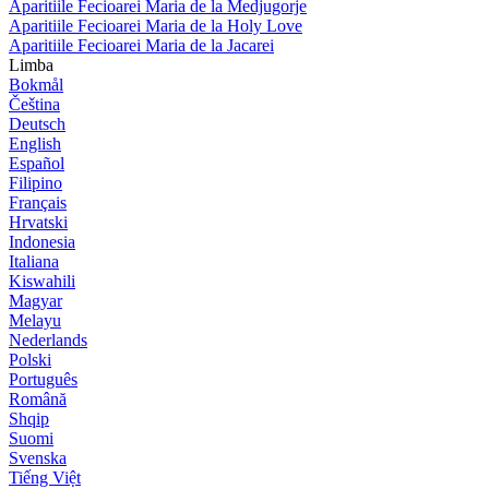
Aparitiile Fecioarei Maria de la Medjugorje
Aparitiile Fecioarei Maria de la Holy Love
Aparitiile Fecioarei Maria de la Jacarei
Limba
Bokmål
Čeština
Deutsch
English
Español
Filipino
Français
Hrvatski
Indonesia
Italiana
Kiswahili
Magyar
Melayu
Nederlands
Polski
Português
Română
Shqip
Suomi
Svenska
Tiếng Việt