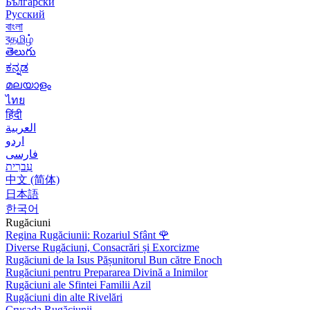
Български
Русский
বাংলা
বதமிழ்
తెలుగు
ಕನ್ನಡ
മലയാളം
ไทย
हिंदी
العربية
اردو
فارسی
עִברִית
中文 (简体)
日本語
한국어
Rugăciuni
Regina Rugăciunii: Rozariul Sfânt
🌹
Diverse Rugăciuni, Consacrări și Exorcizme
Rugăciuni de la Isus Pășunitorul Bun către Enoch
Rugăciuni pentru Prepararea Divină a Inimilor
Rugăciuni ale Sfintei Familii Azil
Rugăciuni din alte Rivelări
Crusada Rugăciunii