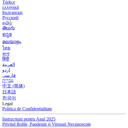
Türkçe
ελληνικά
Български
Русский
தமிழ்
తెలుగు
ಕನ್ನಡ
മലയാളം
ไทย
বাংলা
हिंदी
العربية
اردو
فارسی
עִברִית
中文 (简体)
日本語
한국어
Legal
Politica de Confidențialitate
Instrucțiuni pentru Anul 2025
Privind Bolile, Pandemii și Virusuri Necunoscute