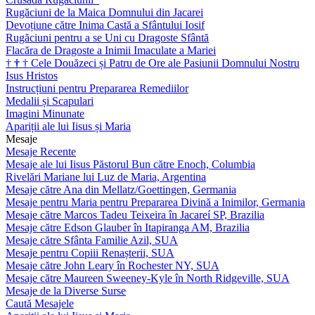
Rugăciuni de la Maica Domnului din Jacarei
Devoțiune către Inima Castă a Sfântului Iosif
Rugăciuni pentru a se Uni cu Dragoste Sfântă
Flacăra de Dragoste a Inimii Imaculate a Mariei
†
†
†
Cele Douăzeci și Patru de Ore ale Pasiunii Domnului Nostru
Isus Hristos
Instrucțiuni pentru Prepararea Remediilor
Medalii și Scapulari
Imagini Minunate
Apariții ale lui Iisus și Maria
Mesaje
Mesaje Recente
Mesaje ale lui Iisus Păstorul Bun către Enoch, Columbia
Rivelări Mariane lui Luz de Maria, Argentina
Mesaje către Ana din Mellatz/Goettingen, Germania
Mesaje pentru Maria pentru Prepararea Divină a Inimilor, Germania
Mesaje către Marcos Tadeu Teixeira în Jacareí SP, Brazilia
Mesaje către Edson Glauber în Itapiranga AM, Brazilia
Mesaje către Sfânta Familie Azil, SUA
Mesaje pentru Copiii Renașterii, SUA
Mesaje către John Leary în Rochester NY, SUA
Mesaje către Maureen Sweeney-Kyle în North Ridgeville, SUA
Mesaje de la Diverse Surse
Caută Mesajele