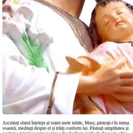
Ascultați sfatul înțelept al soției mele iubite, Mary, păstrați-l în inima
voastră, meditați despre el și trăiți conform lui. Păstrați simplitatea și