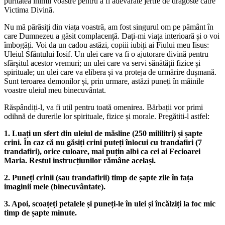
puritatea inimii voastre pentru a fi adevărate jertfe de dragoste către
Victima Divină.
Nu mă părăsiți din viața voastră, am fost singurul om pe pământ în
care Dumnezeu a găsit complacență. Dați-mi viața interioară și o voi
îmbogăți. Voi da un cadou astăzi, copiii iubiți ai Fiului meu Iisus:
Uleiul Sfântului Iosif. Un ulei care va fi o ajutorare divină pentru
sfârșitul acestor vremuri; un ulei care va servi sănătății fizice și
spirituale; un ulei care va elibera și va proteja de urmărire dușmană.
Sunt teroarea demonilor și, prin urmare, astăzi puneți în mâinile
voastre uleiul meu binecuvântat.
Răspândiți-l, va fi util pentru toată omenirea. Bărbații vor primi
odihnă de durerile lor spirituale, fizice și morale. Pregătiti-l astfel:
1. Luați un sfert din uleiul de măsline (250 mililitri) și șapte
crini. În caz că nu găsiți crini puteți înlocui cu trandafiri (7
trandafiri), orice culoare, mai puțin albi ca cei ai Fecioarei
Maria. Restul instrucțiunilor rămâne același.
2. Puneți crinii (sau trandafirii) timp de șapte zile în fața
imaginii mele (binecuvântate).
3. Apoi, scoațeți petalele și puneți-le în ulei și încălziți la foc mic
timp de șapte minute.