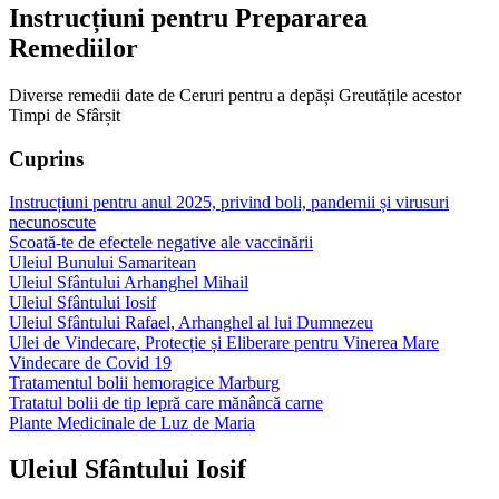
Instrucțiuni pentru Prepararea
Remediilor
Diverse remedii date de Ceruri pentru a depăși Greutățile acestor
Timpi de Sfârșit
Cuprins
Instrucțiuni pentru anul 2025, privind boli, pandemii și virusuri
necunoscute
Scoată-te de efectele negative ale vaccinării
Uleiul Bunului Samaritean
Uleiul Sfântului Arhanghel Mihail
Uleiul Sfântului Iosif
Uleiul Sfântului Rafael, Arhanghel al lui Dumnezeu
Ulei de Vindecare, Protecție și Eliberare pentru Vinerea Mare
Vindecare de Covid 19
Tratamentul bolii hemoragice Marburg
Tratatul bolii de tip lepră care mănâncă carne
Plante Medicinale de Luz de Maria
Uleiul Sfântului Iosif