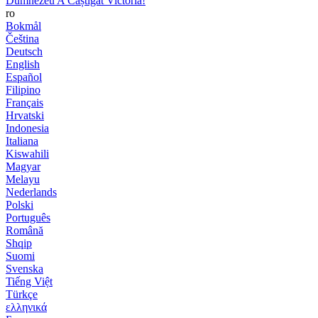
Dumnezeu A Câștigat Victoria!
ro
Bokmål
Čeština
Deutsch
English
Español
Filipino
Français
Hrvatski
Indonesia
Italiana
Kiswahili
Magyar
Melayu
Nederlands
Polski
Português
Română
Shqip
Suomi
Svenska
Tiếng Việt
Türkçe
ελληνικά