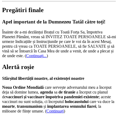
Pregătiri finale
Apel important de la Dumnezeu Tatăl către toți!
Înainte de a-mi dezlănțui Brațul cu Toată Forța Sa, împotriva
Planetei Pământ, vreau să INVITEZ TOATE PERSOANELE să-mi
urmeze Indicațiile și Instrucțiunile pe care le voi da în acest Mesaj,
pentru că vreau ca TOATE PERSOANELE, să fie SALVATE și să
vină să se Întoarcă în Casa Mea de unde a venit, de unde a plecat și
de unde este.
(
Continuați...
)
Alertă roșie
Sfârșitul libertății noastre, al existenței noastre
Noua Ordine Mondială
care servește adversarului meu a început
deja să domine lumea,
agenda
sa
de tiranie
a început cu planul
de
vaccinuri și vaccinare împotriva pandemiei existente
; aceste
vaccinuri nu sunt soluția, ci începutul
holocaustului
care va duce la
moarte
,
transumanism
și
implantarea semnului fiarei
, la
milioane de ființe umane. (
Continuați
)