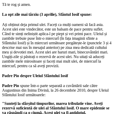
Tă te rog și amen.
La opt zile mai târziu (3 aprilie), Sfântul Iosif spune:
Ați obținut deja primul ulei. Faceți ca mulți oameni să facă asta.
Acest ulei este vindecător, este un balsam de pace pentru suflet.
Când te simți neliniștit aplica-l pe piept și vei primi pace. Uleiul și
zambile trebuie puse într-o miercurî (în fața imaginii sfinte a
Sfântului Iosif) și în miercuri următoare pregătește-le (punctele 3 și 4
descrise mai sus în mesajul anterior) pe ziua mea dedicată cultului
meu și devotiei mei. Acest ulei are haruri mari, binecuvântări mari.
Ungiți-zile și păstrați o rezervă de acest ulei. Nu uitați să aduceți
zambile mele mirositoare și faceți mai mult ulei, de miercurî la
miercurî, pentru ca să aveți provizii.
Padre Pio despre Uleiul Sfântului Iosif
Padre Pio
spune într-o parte separată a cuvântării sale către
Augustinus din Inima Divină, la 26 decembrie 2010, despre Uleiul
Sfântului Iosif următoarele:
"Sunteți la sfârșitul timpurilor, marea tribulatie vine. Aveți
rezervă suficientă de ulei al Sfântului Iosif. O mare epidemie se
va răspândi ca o ciumă. Acest ulei va fi antidotul,