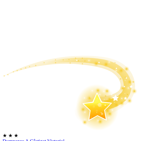
★
★
★