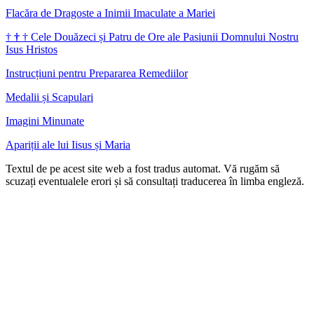
Flacăra de Dragoste a Inimii Imaculate a Mariei
†
†
†
Cele Douăzeci și Patru de Ore ale Pasiunii Domnului Nostru
Isus Hristos
Instrucțiuni pentru Prepararea Remediilor
Medalii și Scapulari
Imagini Minunate
Apariții ale lui Iisus și Maria
Textul de pe acest site web a fost tradus automat. Vă rugăm să
scuzați eventualele erori și să consultați traducerea în limba engleză.