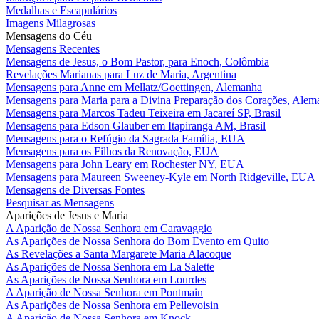
Medalhas e Escapulários
Imagens Milagrosas
Mensagens do Céu
Mensagens Recentes
Mensagens de Jesus, o Bom Pastor, para Enoch, Colômbia
Revelações Marianas para Luz de Maria, Argentina
Mensagens para Anne em Mellatz/Goettingen, Alemanha
Mensagens para Maria para a Divina Preparação dos Corações, Alem
Mensagens para Marcos Tadeu Teixeira em Jacareí SP, Brasil
Mensagens para Edson Glauber em Itapiranga AM, Brasil
Mensagens para o Refúgio da Sagrada Família, EUA
Mensagens para os Filhos da Renovação, EUA
Mensagens para John Leary em Rochester NY, EUA
Mensagens para Maureen Sweeney-Kyle em North Ridgeville, EUA
Mensagens de Diversas Fontes
Pesquisar as Mensagens
Aparições de Jesus e Maria
A Aparição de Nossa Senhora em Caravaggio
As Aparições de Nossa Senhora do Bom Evento em Quito
As Revelações a Santa Margarete Maria Alacoque
As Aparições de Nossa Senhora em La Salette
As Aparições de Nossa Senhora em Lourdes
A Aparição de Nossa Senhora em Pontmain
As Aparições de Nossa Senhora em Pellevoisin
A Aparição de Nossa Senhora em Knock