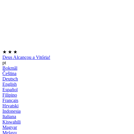
★
★
★
Deus Alcançou a Vitória!
pt
Bokmål
Čeština
Deutsch
English
Español
Filipino
Français
Hrvatski
Indonesia
Italiana
Kiswahili
Magyar
Melayu