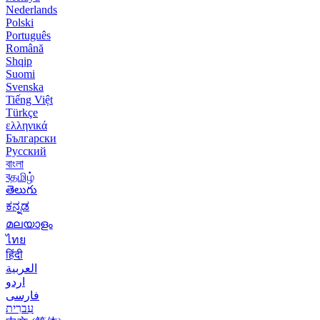
Nederlands
Polski
Português
Română
Shqip
Suomi
Svenska
Tiếng Việt
Türkçe
ελληνικά
Български
Русский
বাংলা
বதமிழ்
తెలుగు
ಕನ್ನಡ
മലയാളം
ไทย
हिंदी
العربية
اردو
فارسی
עִברִית