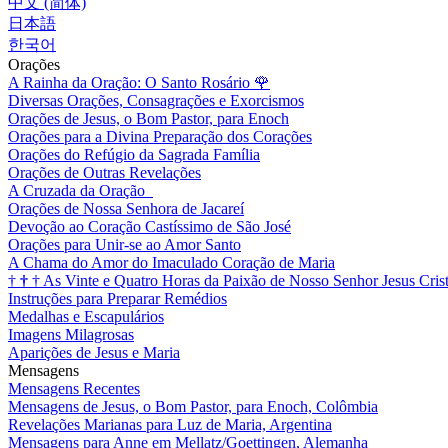
中文 (简体)
日本語
한국어
Orações
A Rainha da Oração: O Santo Rosário
🌹
Diversas Orações, Consagrações e Exorcismos
Orações de Jesus, o Bom Pastor, para Enoch
Orações para a Divina Preparação dos Corações
Orações do Refúgio da Sagrada Família
Orações de Outras Revelações
A Cruzada da Oração
Orações de Nossa Senhora de Jacareí
Devoção ao Coração Castíssimo de São José
Orações para Unir-se ao Amor Santo
A Chama do Amor do Imaculado Coração de Maria
†
†
†
As Vinte e Quatro Horas da Paixão de Nosso Senhor Jesus Cris
Instruções para Preparar Remédios
Medalhas e Escapulários
Imagens Milagrosas
Aparições de Jesus e Maria
Mensagens
Mensagens Recentes
Mensagens de Jesus, o Bom Pastor, para Enoch, Colômbia
Revelações Marianas para Luz de Maria, Argentina
Mensagens para Anne em Mellatz/Goettingen, Alemanha