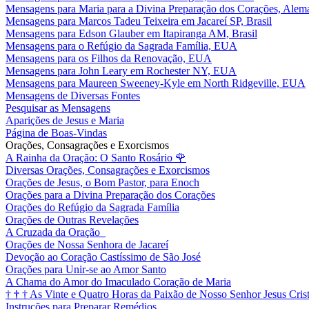
Mensagens para Maria para a Divina Preparação dos Corações, Alem
Mensagens para Marcos Tadeu Teixeira em Jacareí SP, Brasil
Mensagens para Edson Glauber em Itapiranga AM, Brasil
Mensagens para o Refúgio da Sagrada Família, EUA
Mensagens para os Filhos da Renovação, EUA
Mensagens para John Leary em Rochester NY, EUA
Mensagens para Maureen Sweeney-Kyle em North Ridgeville, EUA
Mensagens de Diversas Fontes
Pesquisar as Mensagens
Aparições de Jesus e Maria
Página de Boas-Vindas
Orações, Consagrações e Exorcismos
A Rainha da Oração: O Santo Rosário
🌹
Diversas Orações, Consagrações e Exorcismos
Orações de Jesus, o Bom Pastor, para Enoch
Orações para a Divina Preparação dos Corações
Orações do Refúgio da Sagrada Família
Orações de Outras Revelações
A Cruzada da Oração
Orações de Nossa Senhora de Jacareí
Devoção ao Coração Castíssimo de São José
Orações para Unir-se ao Amor Santo
A Chama do Amor do Imaculado Coração de Maria
†
†
†
As Vinte e Quatro Horas da Paixão de Nosso Senhor Jesus Cris
Instruções para Preparar Remédios